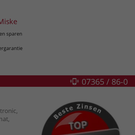
Miske
len sparen
ergarantie
07365 / 86-0
tronic,
mat,