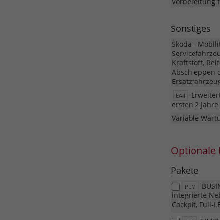
Vorbereitung 
Sonstiges
Skoda - Mobili
Servicefahrze
Kraftstoff, Rei
Abschleppen d
Ersatzfahrzeug
Erweiter
EA4
ersten 2 Jahr
Variable Wartu
Optionale 
Pakete
BUSIN
PLM
integrierte Ne
Cockpit, Full