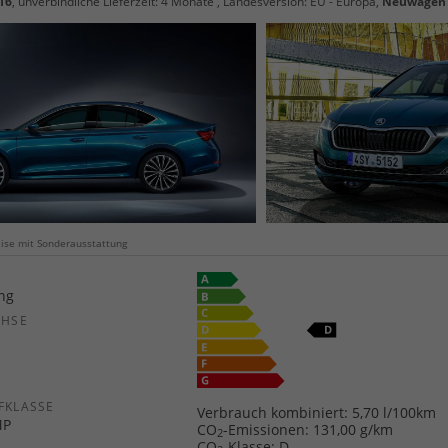
16
, unverbindliche Lieferzeit:
4 Monate
, Landesversion: EU - Europa,
Neuwagen
weise mit Sonderausstattung
ang
CHSE
b
FKLASSE
Verbrauch kombiniert:
5,70 l/100km
MP
CO
-Emissionen:
131,00 g/km
2
CO
-Klasse:
D