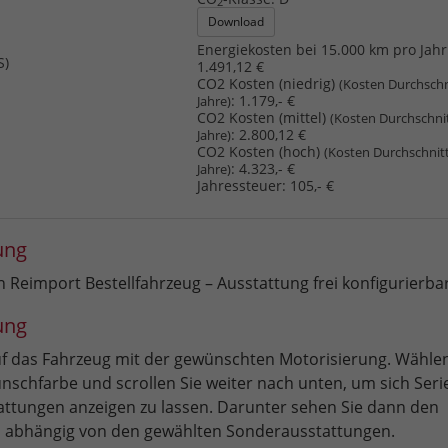
2
Download
Energiekosten bei 15.000 km pro Jahr
S)
1.491,12 €
CO2 Kosten (niedrig)
(Kosten Durchschn
:
1.179,- €
Jahre)
CO2 Kosten (mittel)
(Kosten Durchschni
:
2.800,12 €
Jahre)
CO2 Kosten (hoch)
(Kosten Durchschnit
:
4.323,- €
Jahre)
Jahressteuer:
105,- €
ung
Reimport Bestellfahrzeug – Ausstattung frei konfigurierba
ung
auf das Fahrzeug mit der gewünschten Motorisierung. Wählen
nschfarbe und scrollen Sie weiter nach unten, um sich Seri
ttungen anzeigen zu lassen. Darunter sehen Sie dann den
 abhängig von den gewählten Sonderausstattungen.