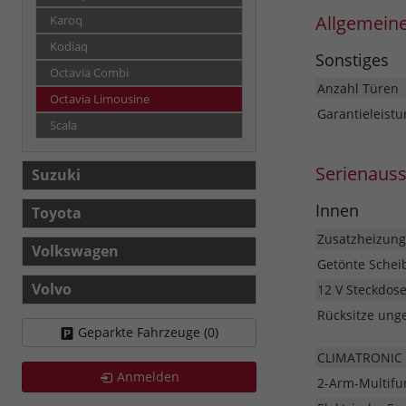
Allgemein
Karoq
Kodiaq
Sonstiges
Octavia Combi
Anzahl Türen
Octavia Limousine
Garantieleistu
Scala
Serienaus
Suzuki
Innen
Toyota
Zusatzheizung
Volkswagen
Getönte Schei
Volvo
12 V Steckdos
Rücksitze unge
Geparkte Fahrzeuge (
0
)
CLIMATRONIC 
Anmelden
2-Arm-Multifu