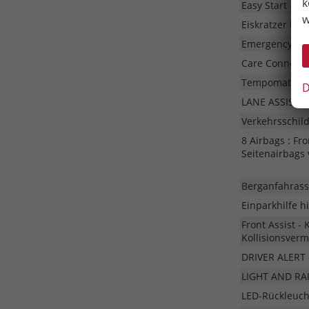
k
Easy Start - Z
w
Eiskratzer im 
Emergency Call
Care Connect f
Tempomat
D
LANE ASSIST - 
Verkehrsschil
8 Airbags : Fr
Seitenairbags 
Berganfahrass
Einparkhilfe h
Front Assist -
Kollisionsver
DRIVER ALERT 
LIGHT AND RAI
LED-Rückleuc