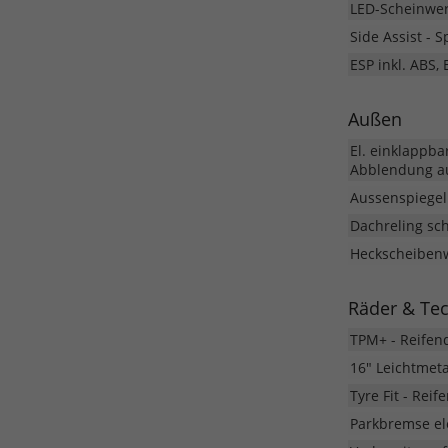
LED-Scheinwerf
Side Assist - 
ESP inkl. ABS,
Außen
El. einklappba
Abblendung au
Aussenspiegel 
Dachreling sc
Heckscheibenw
Räder & Te
TPM+ - Reifen
16" Leichtmet
Tyre Fit - Rei
Parkbremse el