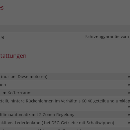
es
ng
Fahrzeuggarantie vom 
stattungen
 (nur bei Dieselmotoren)
ben
e im Kofferrraum
teilt, hintere Rückenlehnen im Verhältnis 60:40 geteilt und umkla
Klimaautomatik mit 2-Zonen Regelung
nktions-Lederlenkrad ( bei DSG-Getriebe mit Schaltwippen)