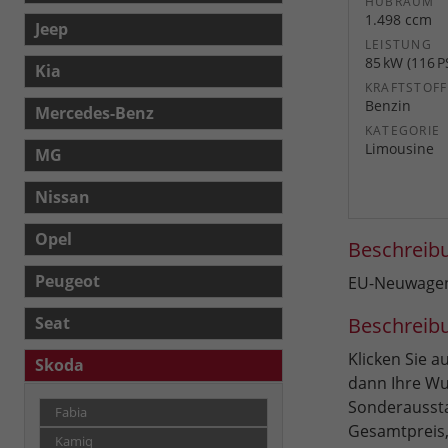
HUBRAUM
1.498 ccm
Jeep
LEISTUNG
85 kW (116 P
Kia
KRAFTSTOFF
Benzin
Mercedes-Benz
KATEGORIE
Limousine
MG
Nissan
Opel
Beschreib
Peugeot
EU-Neuwagen 
Beschreib
Seat
Klicken Sie 
Skoda
dann Ihre Wu
Sonderaussta
Fabia
Gesamtpreis,
Kamiq