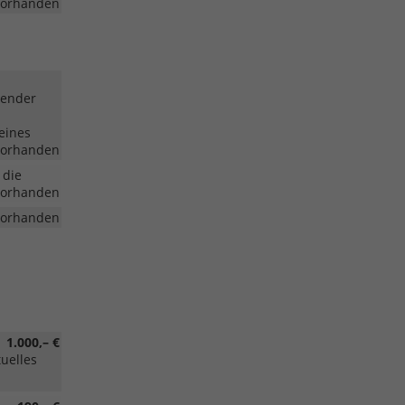
vorhanden
lender
eines
vorhanden
 die
vorhanden
vorhanden
1.000,– €
tuelles