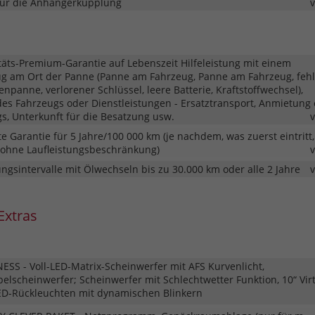
für die Anhängerkupplung
täts-Premium-Garantie auf Lebenszeit Hilfeleistung mit einem
ug am Ort der Panne (Panne am Fahrzeug, Panne am Fahrzeug, feh
fenpanne, verlorener Schlüssel, leere Batterie, Kraftstoffwechsel),
es Fahrzeugs oder Dienstleistungen - Ersatztransport, Anmietung 
s, Unterkunft für die Besatzung usw.
te Garantie für 5 Jahre/100 000 km (je nachdem, was zuerst eintritt,
e ohne Laufleistungsbeschränkung)
ngsintervalle mit Ölwechseln bis zu 30.000 km oder alle 2 Jahre
Extras
ESS - Voll-LED-Matrix-Scheinwerfer mit AFS Kurvenlicht,
belscheinwerfer; Scheinwerfer mit Schlechtwetter Funktion, 10“ Vir
-LED-Rückleuchten mit dynamischen Blinkern