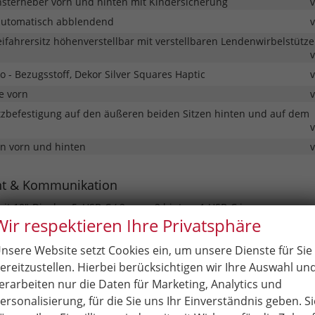
ensterheber vorn und hinten mit Kindersicherung
automatisch abblendend
ifahrersitz höhenverstellbar mit verstellbaren Lendenwirbelstütz
io - Bezugsstoff, Dekor Silver Squares Haptic
e vorn
itzbefestigung auf den äußeren beiden Sitzen hinten und auf dem
en vorn und hinten
nt & Kommunikation
it 10"-Display, 5xUSB-C ( 2 vorn; 2 hinten; 1 USB-C im
Wir respektieren Ihre Privatsphäre
terung), 8 Lautsprecher, Bluetooth, kabelloses Smartlink
 Kombiinstrument
nsere Website setzt Cookies ein, um unsere Dienste für Sie
it 10"-Display, 5xUSB-C , 8 Lautsprecher, Bluetooth
ereitzustellen. Hierbei berücksichtigen wir Ihre Auswahl un
erarbeiten nur die Daten für Marketing, Analytics und
& Assistenz
ersonalisierung, für die Sie uns Ihr Einverständnis geben. Si