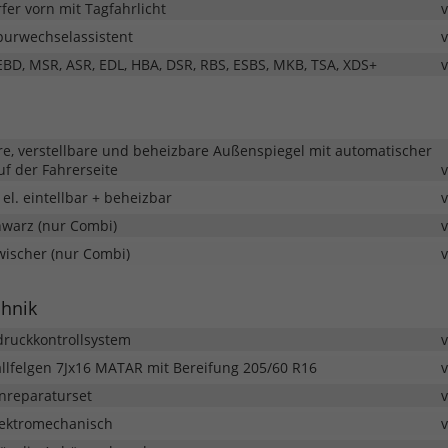
er vorn mit Tagfahrlicht
Spurwechselassistent
 EBD, MSR, ASR, EDL, HBA, DSR, RBS, ESBS, MKB, TSA, XDS+
re, verstellbare und beheizbare Außenspiegel mit automatischer
f der Fahrerseite
el. eintellbar + beheizbar
hwarz (nur Combi)
ischer (nur Combi)
chnik
druckkontrollsystem
allfelgen 7Jx16 MATAR mit Bereifung 205/60 R16
fenreparaturset
ektromechanisch