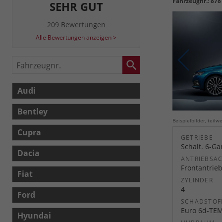
Fahrzeugnr.
:
878
SEHR GUT
209 Bewertungen
Alle Bewertungen anzeigen >
Fahrzeugnr.
Audi
Bentley
Beispielbilder, teil
Cupra
GETRIEBE
Schalt. 6-G
Dacia
ANTRIEBSA
Frontantrie
Fiat
ZYLINDER
4
Ford
SCHADSTOF
Euro 6d-TE
Hyundai