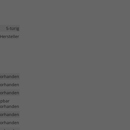
5-türig
Hersteller
vorhanden
vorhanden
vorhanden
ppbar
vorhanden
vorhanden
vorhanden