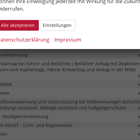
önnen Ihre Einwilligung jederzeit mit Wirkung für die Zukunf
entralverriegelung mit Fernsteuerung und Startknopf
iderrufen.
Tankdeckel
 - Notruffunktion
Alle akzeptieren
Einstellungen
ür 3 Jahre
atenschutzerklärung
Impressum
Spurhalteassistent
dererkennung
ontairbag bei Fahrer und Beifahrer ( Beifahrer Airbag mit Deaktivier
vorn und Kopfairbags, Fahrer Knieairbag und Airbag in der Mitte
istent
inten
 Kollisionswarnung und Unterstützung bei Notbremsungen (einschli
meidungs-Assistent, Abbiege-Assistent und Fußgängerschutz)
- Müdigkeitserkennung
N ASSIST - Licht- und Regensensor
hten