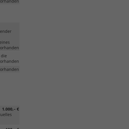
vorhanden
lender
eines
vorhanden
 die
vorhanden
vorhanden
1.000,– €
tuelles