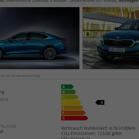
20
, unverbindliche Lieferzeit:
4 Monate
, Landesversion: EU - Europa,
Neuwagen
weise mit Sonderausstattung
ang
CHSE
b
FKLASSE
Verbrauch kombiniert:
4,70 l/100km
MP
CO
-Emissionen:
123,00 g/km
2
CO
-Klasse:
D