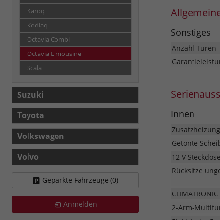
Allgemein
Karoq
Kodiaq
Sonstiges
Octavia Combi
Anzahl Türen
Octavia Limousine
Garantieleistu
Scala
Serienaus
Suzuki
Innen
Toyota
Zusatzheizung
Volkswagen
Getönte Schei
Volvo
12 V Steckdos
Rücksitze unge
Geparkte Fahrzeuge (
0
)
CLIMATRONIC 
Anmelden
2-Arm-Multifu