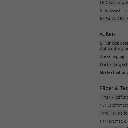
LED-Scheinwerf
Side Assist - 
ESP inkl. ABS,
Außen
El. einklappba
Abblendung au
Aussenspiegel 
Dachreling sc
Heckscheibenw
Räder & Te
TPM+ - Reifen
16" Leichtmet
Tyre Fit - Rei
Parkbremse el