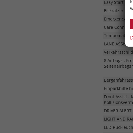
k
Easy Start - Z
w
Eiskratzer im 
Emergency Call
Care Connect f
Tempomat
D
LANE ASSIST - 
Verkehrsschil
8 Airbags : Fr
Seitenairbags 
Berganfahrass
Einparkhilfe h
Front Assist -
Kollisionsver
DRIVER ALERT 
LIGHT AND RAI
LED-Rückleuc