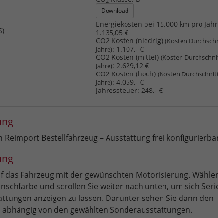
2
Download
Energiekosten bei 15.000 km pro Jahr
S)
1.135,05 €
CO2 Kosten (niedrig)
(Kosten Durchschn
:
1.107,- €
Jahre)
CO2 Kosten (mittel)
(Kosten Durchschni
:
2.629,12 €
Jahre)
CO2 Kosten (hoch)
(Kosten Durchschnit
:
4.059,- €
Jahre)
Jahressteuer:
248,- €
ung
Reimport Bestellfahrzeug – Ausstattung frei konfigurierba
ung
auf das Fahrzeug mit der gewünschten Motorisierung. Wählen
nschfarbe und scrollen Sie weiter nach unten, um sich Seri
ttungen anzeigen zu lassen. Darunter sehen Sie dann den
 abhängig von den gewählten Sonderausstattungen.