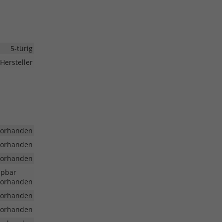
5-türig
Hersteller
vorhanden
vorhanden
vorhanden
ppbar
vorhanden
vorhanden
vorhanden