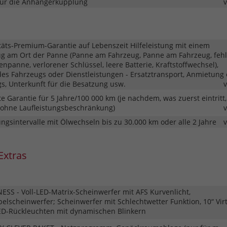
für die Anhängerkupplung
täts-Premium-Garantie auf Lebenszeit Hilfeleistung mit einem
ug am Ort der Panne (Panne am Fahrzeug, Panne am Fahrzeug, feh
fenpanne, verlorener Schlüssel, leere Batterie, Kraftstoffwechsel),
es Fahrzeugs oder Dienstleistungen - Ersatztransport, Anmietung 
s, Unterkunft für die Besatzung usw.
te Garantie für 5 Jahre/100 000 km (je nachdem, was zuerst eintritt,
e ohne Laufleistungsbeschränkung)
ngsintervalle mit Ölwechseln bis zu 30.000 km oder alle 2 Jahre
Extras
ESS - Voll-LED-Matrix-Scheinwerfer mit AFS Kurvenlicht,
belscheinwerfer; Scheinwerfer mit Schlechtwetter Funktion, 10“ Vir
-LED-Rückleuchten mit dynamischen Blinkern