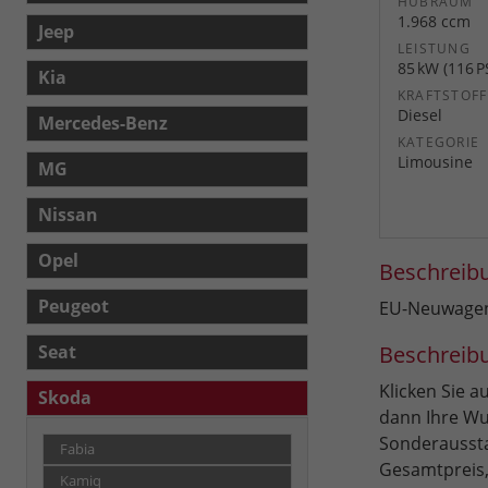
HUBRAUM
1.968 ccm
Jeep
LEISTUNG
85 kW (116 P
Kia
KRAFTSTOFF
Diesel
Mercedes-Benz
KATEGORIE
Limousine
MG
Nissan
Opel
Beschreib
Peugeot
EU-Neuwagen 
Beschreib
Seat
Klicken Sie 
Skoda
dann Ihre Wu
Sonderaussta
Fabia
Gesamtpreis,
Kamiq