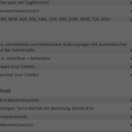
er vorn mit Tagfahrlicht
Spurwechselassistent
 EBD, MSR, ASR, EDL, HBA, DSR, RBS, ESBS, MKB, TSA, XDS+
re, verstellbare und beheizbare Außenspiegel mit automatischer
f der Fahrerseite
el. eintellbar + beheizbar
hwarz (nur Combi)
ischer (nur Combi)
chnik
druckkontrollsystem
allfelgen 7Jx16 MATAR mit Bereifung 205/60 R16
fenreparaturset
ektromechanisch