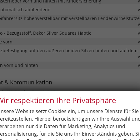
ensterheber vorn und hinten mit Kindersicherung
automatisch abblendend
ifahrersitz höhenverstellbar mit verstellbaren Lendenwirbelstütz
io - Bezugsstoff, Dekor Silver Squares Haptic
e vorn
itzbefestigung auf den äußeren beiden Sitzen hinten und auf dem
en vorn und hinten
nt & Kommunikation
it 10"-Display, 5xUSB-C ( 2 vorn; 2 hinten; 1 USB-C im
Wir respektieren Ihre Privatsphäre
terung), 8 Lautsprecher, Bluetooth, kabelloses Smartlink
 Kombiinstrument
nsere Website setzt Cookies ein, um unsere Dienste für Sie
it 10"-Display, 5xUSB-C , 8 Lautsprecher, Bluetooth
ereitzustellen. Hierbei berücksichtigen wir Ihre Auswahl un
erarbeiten nur die Daten für Marketing, Analytics und
& Assistenz
ersonalisierung, für die Sie uns Ihr Einverständnis geben. Si