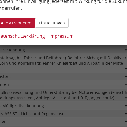
önnen Ihre Einwilligung jederzeit mit Wirkung für die Zukunf
entralverriegelung mit Fernsteuerung und Startknopf
iderrufen.
Tankdeckel
 - Notruffunktion
Alle akzeptieren
Einstellungen
ür 3 Jahre
atenschutzerklärung
Impressum
Spurhalteassistent
dererkennung
ontairbag bei Fahrer und Beifahrer ( Beifahrer Airbag mit Deaktivier
vorn und Kopfairbags, Fahrer Knieairbag und Airbag in der Mitte
istent
inten
 Kollisionswarnung und Unterstützung bei Notbremsungen (einschli
meidungs-Assistent, Abbiege-Assistent und Fußgängerschutz)
- Müdigkeitserkennung
N ASSIST - Licht- und Regensensor
hten