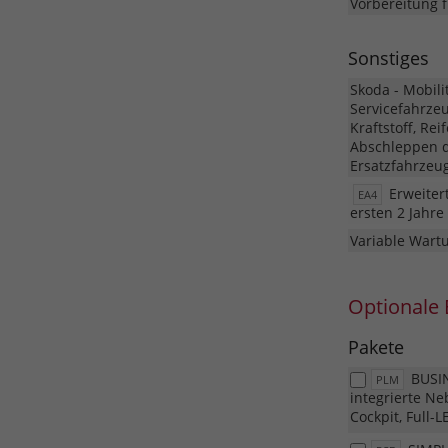
Vorbereitung 
Sonstiges
Skoda - Mobili
Servicefahrze
Kraftstoff, Rei
Abschleppen d
Ersatzfahrzeug
Erweiter
EA4
ersten 2 Jahr
Variable Wartu
Optionale 
Pakete
BUSIN
PLM
integrierte Ne
Cockpit, Full