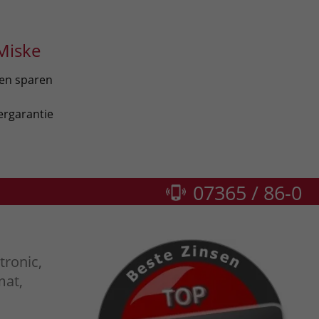
Miske
len sparen
ergarantie
07365 / 86-0
tronic,
mat,