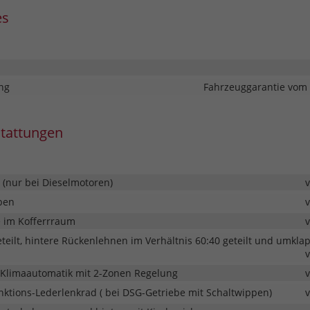
es
ng
Fahrzeuggarantie vom 
stattungen
 (nur bei Dieselmotoren)
ben
e im Kofferrraum
teilt, hintere Rückenlehnen im Verhältnis 60:40 geteilt und umkla
Klimaautomatik mit 2-Zonen Regelung
nktions-Lederlenkrad ( bei DSG-Getriebe mit Schaltwippen)