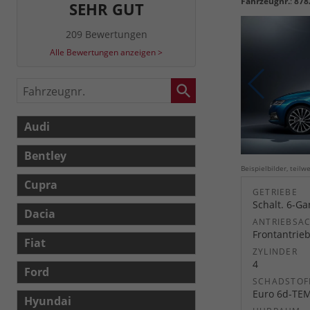
Fahrzeugnr.
:
878
SEHR GUT
209 Bewertungen
Alle Bewertungen anzeigen >
Fahrzeugnr.
Audi
Bentley
Beispielbilder, teil
Cupra
GETRIEBE
Schalt. 6-G
Dacia
ANTRIEBSA
Frontantrie
Fiat
ZYLINDER
4
Ford
SCHADSTOF
Euro 6d-TE
Hyundai