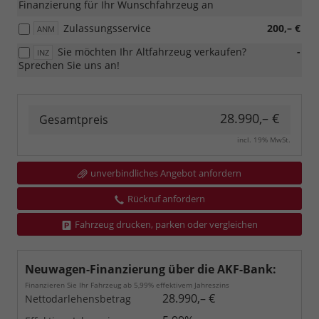
Finanzierung für Ihr Wunschfahrzeug an
Zulassungsservice
200,– €
ANM
Sie möchten Ihr Altfahrzeug verkaufen?
-
INZ
Sprechen Sie uns an!
28.990,– €
Gesamtpreis
incl. 19% MwSt.
unverbindliches Angebot anfordern
Rückruf anfordern
Fahrzeug drucken, parken oder vergleichen
Neuwagen-Finanzierung über die AKF-Bank:
Finanzieren Sie Ihr Fahrzeug ab 5,99% effektivem Jahreszins
28.990,– €
Nettodarlehensbetrag