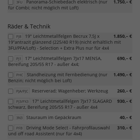
Panorama-Schiebedach elektrisch (nur
1.750,– €
3FU
für Combi; nicht möglich mit Loft)
Räder & Technik
19" Leichtmetallfelgen Becrux 7,5J x
1.850,– €
PJ8
19“antrazit glänzend (225/40 R19) (nicht erhältlich mit
3FU/PFA/Loft) - Selection + Extra Plus nur für 4x4
17" Leichtmetallfelgen 7Jx17 MENSA,
690,– €
PJ1
Bereifung 205/55 R17 - außer 4x4;
Standheizung mit Fernbedienung (nur
1.490,– €
PHC
Benzin; nicht möglich bei Loft)
Reserverad; Wagenheber; Werkzeug
260,– €
PJA/PJC
17" Leichtmetallfelgen 7Jx17 SLAGARD
930,– €
PJ3/PX3
schwarz, Bereifung 205/55 R17 - außer 4x4
Stauraum im Gepäckraum
40,– €
3N3
Driving Mode Select - Fahrprofilauswahl
310,– €
PFB
und off road Assistent (nur für 4x4)