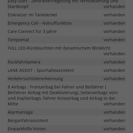
Easy Start - Zentralverriegelung mit Fernsteuerung und
Startknopf
vorhanden
Eiskratzer im Tankdeckel
vorhanden
Emergency Call - Notruffunktion
vorhanden
Care Connect für 3 Jahre
vorhanden
Tempomat
vorhanden
FULL LED-Rückleuchten mit dynamischem Blinklicht
vorhanden
Rückfahrkamera
vorhanden
LANE ASSIST - Spurhalteassistent
vorhanden
Verkehrsschildererkennung
vorhanden
8 Airbags : Frontairbag bei Fahrer und Beifahrer (
Beifahrer Airbag mit Deaktivierung), Seitenairbags vorn
und Kopfairbags, Fahrer Knieairbag und Airbag in der
Mitte
vorhanden
Alarmanlage
vorhanden
Berganfahrassistent
vorhanden
Einparkhilfe hinten
vorhanden