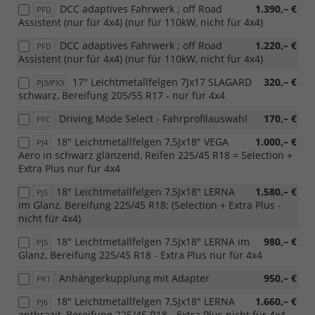
DCC adaptives Fahrwerk ; off Road
1.390,– €
PFD
Assistent (nur für 4x4) (nur für 110kW, nicht für 4x4)
DCC adaptives Fahrwerk ; off Road
1.220,– €
PFD
Assistent (nur für 4x4) (nur für 110kW, nicht für 4x4)
17" Leichtmetallfelgen 7Jx17 SLAGARD
320,– €
PJ3/PX3
schwarz, Bereifung 205/55 R17 - nur für 4x4
Driving Mode Select - Fahrprofilauswahl
170,– €
PFC
18" Leichtmetallfelgen 7,5Jx18" VEGA
1.000,– €
PJ4
Aero in schwarz glänzend, Reifen 225/45 R18 = Selection +
Extra Plus nur für 4x4
18" Leichtmetallfelgen 7,5Jx18" LERNA
1.580,– €
PJ5
im Glanz, Bereifung 225/45 R18; (Selection + Extra Plus -
nicht für 4x4)
18" Leichtmetallfelgen 7,5Jx18" LERNA im
980,– €
PJ5
Glanz, Bereifung 225/45 R18 - Extra Plus nur für 4x4
Anhängerkupplung mit Adapter
950,– €
PK1
18" Leichtmetallfelgen 7,5Jx18" LERNA
1.660,– €
PJ6
anthrazit, Bereifung 225/45 R18 - Extra Plus nicht für 4x4