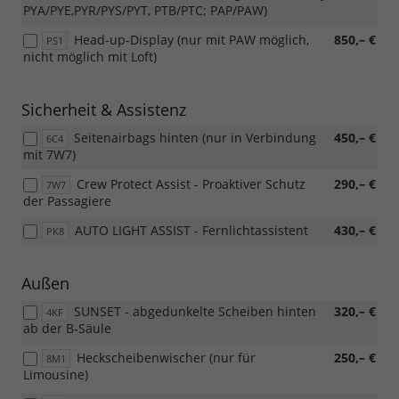
PYA/PYE,PYR/PYS/PYT, PTB/PTC; PAP/PAW)
Head-up-Display (nur mit PAW möglich,
850,– €
PS1
nicht möglich mit Loft)
Sicherheit & Assistenz
Seitenairbags hinten (nur in Verbindung
450,– €
6C4
mit 7W7)
Crew Protect Assist - Proaktiver Schutz
290,– €
7W7
der Passagiere
AUTO LIGHT ASSIST - Fernlichtassistent
430,– €
PK8
Außen
SUNSET - abgedunkelte Scheiben hinten
320,– €
4KF
ab der B-Säule
Heckscheibenwischer (nur für
250,– €
8M1
Limousine)