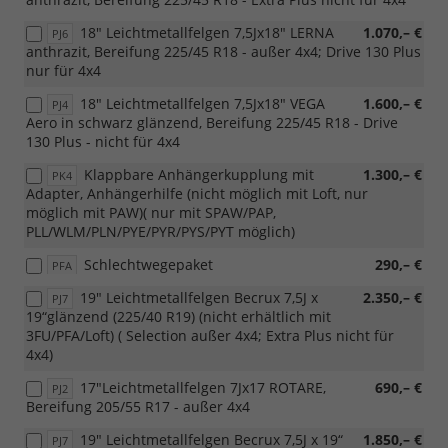
18" Leichtmetallfelgen 7,5Jx18" LERNA
1.070,– €
PJ6
anthrazit, Bereifung 225/45 R18 - außer 4x4; Drive 130 Plus
nur für 4x4
18" Leichtmetallfelgen 7,5Jx18" VEGA
1.600,– €
PJ4
Aero in schwarz glänzend, Bereifung 225/45 R18 - Drive
130 Plus - nicht für 4x4
Klappbare Anhängerkupplung mit
1.300,– €
PK4
Adapter, Anhängerhilfe (nicht möglich mit Loft, nur
möglich mit PAW)( nur mit SPAW/PAP,
PLL/WLM/PLN/PYE/PYR/PYS/PYT möglich)
Schlechtwegepaket
290,– €
PFA
19" Leichtmetallfelgen Becrux 7,5J x
2.350,– €
PJ7
19“glänzend (225/40 R19) (nicht erhältlich mit
3FU/PFA/Loft) ( Selection außer 4x4; Extra Plus nicht für
4x4)
17"Leichtmetallfelgen 7Jx17 ROTARE,
690,– €
PJ2
Bereifung 205/55 R17 - außer 4x4
19" Leichtmetallfelgen Becrux 7,5J x 19“
1.850,– €
PJ7