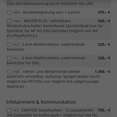
DSG-Getriebesteuerung (nicht erhältlich mit Loft)
Akustikverglasung vorn + Sunset
470,– €
VW5
WINTER PLUS - beheizbare
330,– €
PWM
Windschutzscheibe; beheizbares Sportlenkrad (nur für
Sportline, für AP mit DSG-Getriebe) (möglich nur mit
PLC/PL4/PLF/PL9 )
2-Arm Multifunktions- Lederlenkrad
220,– €
PL4
beheizbar
2-Arm Multifunktions- Lederlenkrad
220,– €
PLC
beheizbar für DSG
Fahrer- und Beifahrersitz wieder
1.300,– €
PWC
elektrisch verstellbar, Außensp. Spiegel wieder (nicht
möglich bei PST/PSU, nur möglich bei Lodge/Lounge/
Sportline)
Infotainment & Kommunikation
CANTON Soundsystem - 12 Lautsprecher
750,– €
9VS
mit Subwoofer im Kofferraum = möglich nur mit PJC,