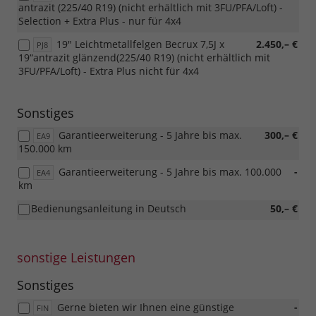
antrazit (225/40 R19) (nicht erhältlich mit 3FU/PFA/Loft) -
Selection + Extra Plus - nur für 4x4
19" Leichtmetallfelgen Becrux 7,5J x
2.450,– €
PJ8
19“antrazit glänzend(225/40 R19) (nicht erhältlich mit
3FU/PFA/Loft) - Extra Plus nicht für 4x4
Sonstiges
Garantieerweiterung - 5 Jahre bis max.
300,– €
EA9
150.000 km
Garantieerweiterung - 5 Jahre bis max. 100.000
-
EA4
km
Bedienungsanleitung in Deutsch
50,– €
sonstige Leistungen
Sonstiges
Gerne bieten wir Ihnen eine günstige
-
FIN