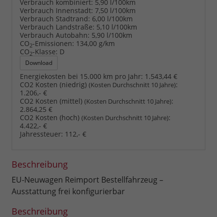
Verbrauch kombiniert:
5,90 l/100km
Verbrauch Innenstadt:
7,50 l/100km
Verbrauch Stadtrand:
6,00 l/100km
Verbrauch Landstraße:
5,10 l/100km
Verbrauch Autobahn:
5,90 l/100km
CO
-Emissionen:
134,00 g/km
2
CO
-Klasse:
D
2
Download
Energiekosten bei 15.000 km pro Jahr:
1.543,44 €
CO2 Kosten (niedrig)
:
(Kosten Durchschnitt 10 Jahre)
1.206,- €
CO2 Kosten (mittel)
:
(Kosten Durchschnitt 10 Jahre)
2.864,25 €
CO2 Kosten (hoch)
:
(Kosten Durchschnitt 10 Jahre)
4.422,- €
Jahressteuer:
112,- €
Beschreibung
EU-Neuwagen Reimport Bestellfahrzeug –
Ausstattung frei konfigurierbar
Beschreibung