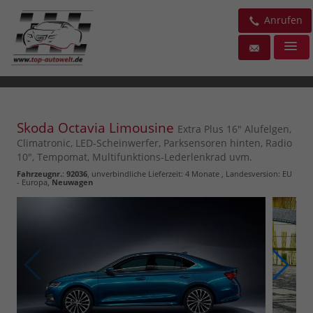
Anrufen
Skoda Octavia Limousine
Extra Plus 16" Alufelgen,
Climatronic, LED-Scheinwerfer, Parksensoren hinten, Radio
10", Tempomat, Multifunktions-Lederlenkrad uvm.
Fahrzeugnr.
:
92036
, unverbindliche Lieferzeit:
4 Monate
, Landesversion: EU
- Europa,
Neuwagen