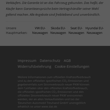
Verkäufers. Die Garantie ist an das Fahrzeug gebunden. Das heißt, der
Käufer kann Garantieansprüche beim Vertragshändler seiner Wahl
geltend machen. Alle Angebote sind freibleibend und unverbindlich.
Unsere
VW EU-
Skoda EU-
Seat EU-
Hyundai EU-
Hauptmarken:
Neuwagen
Neuwagen
Neuwagen
Neuwagen
Impressum
Datenschutz
AGB
Widerrufsbelehrung
Cookie-Einstellungen
Weitere Informationen zum offiziellen Kraftstoffverbrauch
und zu den offiziellen spezifischen CO
-Emissionen und
2
gegebenenfalls zum Stromverbrauch neuer PKW können
dem 'Leitfaden über den offiziellen Kraftstoffverbrauch,
die offiziellen spezifischen CO
-Emissionen und den
2
offiziellen Stromverbrauch neuer PKW' entnommen
werden, der an allen Verkaufsstellen und bei der
'Deutschen Automobil Treuhand GmbH' unentgeltlich
erhältlich ist unter www.dat.de.