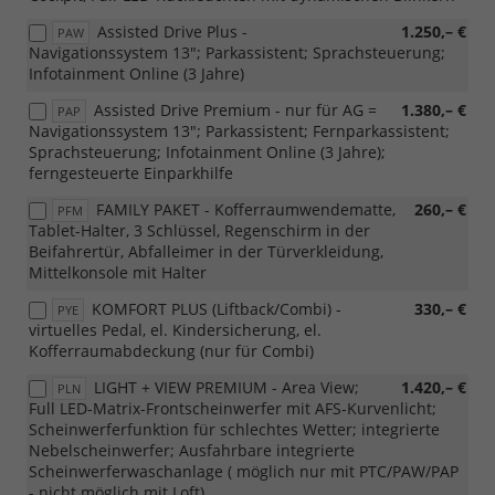
Assisted Drive Plus -
1.250,– €
PAW
Navigationssystem 13"; Parkassistent; Sprachsteuerung;
Infotainment Online (3 Jahre)
Assisted Drive Premium - nur für AG =
1.380,– €
PAP
Navigationssystem 13"; Parkassistent; Fernparkassistent;
Sprachsteuerung; Infotainment Online (3 Jahre);
ferngesteuerte Einparkhilfe
FAMILY PAKET - Kofferraumwendematte,
260,– €
PFM
Tablet-Halter, 3 Schlüssel, Regenschirm in der
Beifahrertür, Abfalleimer in der Türverkleidung,
Mittelkonsole mit Halter
KOMFORT PLUS (Liftback/Combi) -
330,– €
PYE
virtuelles Pedal, el. Kindersicherung, el.
Kofferraumabdeckung (nur für Combi)
LIGHT + VIEW PREMIUM - Area View;
1.420,– €
PLN
Full LED-Matrix-Frontscheinwerfer mit AFS-Kurvenlicht;
Scheinwerferfunktion für schlechtes Wetter; integrierte
Nebelscheinwerfer; Ausfahrbare integrierte
Scheinwerferwaschanlage ( möglich nur mit PTC/PAW/PAP
- nicht möglich mit Loft).