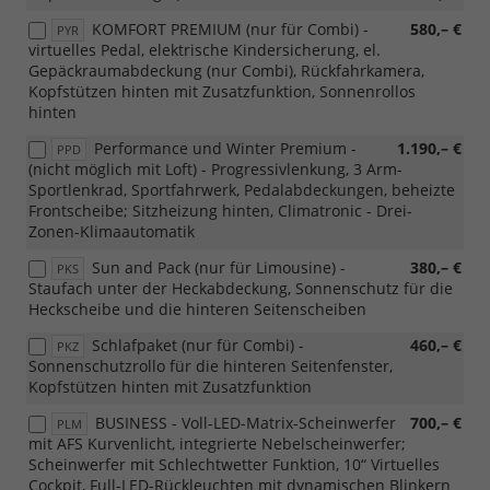
KOMFORT PREMIUM (nur für Combi) -
580,– €
PYR
virtuelles Pedal, elektrische Kindersicherung, el.
Gepäckraumabdeckung (nur Combi), Rückfahrkamera,
Kopfstützen hinten mit Zusatzfunktion, Sonnenrollos
hinten
Performance und Winter Premium -
1.190,– €
PPD
(nicht möglich mit Loft) - Progressivlenkung, 3 Arm-
Sportlenkrad, Sportfahrwerk, Pedalabdeckungen, beheizte
Frontscheibe; Sitzheizung hinten, Climatronic - Drei-
Zonen-Klimaautomatik
Sun and Pack (nur für Limousine) -
380,– €
PKS
Staufach unter der Heckabdeckung, Sonnenschutz für die
Heckscheibe und die hinteren Seitenscheiben
Schlafpaket (nur für Combi) -
460,– €
PKZ
Sonnenschutzrollo für die hinteren Seitenfenster,
Kopfstützen hinten mit Zusatzfunktion
BUSINESS - Voll-LED-Matrix-Scheinwerfer
700,– €
PLM
mit AFS Kurvenlicht, integrierte Nebelscheinwerfer;
Scheinwerfer mit Schlechtwetter Funktion, 10“ Virtuelles
Cockpit, Full-LED-Rückleuchten mit dynamischen Blinkern