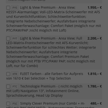
Light & View Premium - Area View;
1.950,– €
PYS
KESSY-Alarmanlage; Voll-LED-Matrix-Scheinwerfer mit AFS
und Kurvenlichtfunktion; Schlechtwetterfunktion;
integrierte Nebelscheinwerfer; Ausfahrbare integrierte
Scheinwerferwaschanlage; Comfort Paket (möglich nur mit
PTC/PAW/PAP ;nicht möglich mit Loft)
Light & View Premium - Area View; Full
2.200,– €
PYT
LED-Matrix-Frontscheinwerfer mit AFS-Kurvenlicht;
Scheinwerferfunktion für schlechtes Wetter; integrierte
Nebelscheinwerfer; Ausfahrbare integrierte
Scheinwerferwaschanlage; Comfort Premium Paket
(möglich nur mit PTB/ PTC/PAW/ PAP; nicht möglich mit
Loft, nur für Combi)
FLEET Farben - alle Farben für Aufpreis
1.810,– €
XTR
von 1610 € bei Selection + Top Selection
Technologie Premium - ( nicht möglich
1.780,– €
PTC
mit Loft) Navigation 13", Infotainment Online,
Sprachsteuerung, Head Up Display
Simply Clever Premium (nur Combi + m-
480,– €
PSC
HEV mit PWC/WD6/WD7) - Netzprogramm; Trennendes