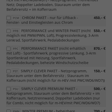
Netz; Doppelter Ladeboden, Stauraum unter dem
Beifahrersitz + im Kofferraum
CHROM PAKET - nur für Liftback -
450,– €
PCM
Fenster- und Einstiegleisten aus Chrom
PERFORMANCE und WINTER PAKET (nicht
550,– €
PPB
möglich mit PWM/PWN, Loft), Progressivlenkung, 3-Arm
Lenkrad, Sportfahrwerk, Pedalabdeckungen
PERFORMANCE PAKET (nicht erhältlich
870,– €
PPC
mit Loft) - Sportfahrwerk, progressive Lenkung, 3-Arm
Sportlenkrad mit Heizung, Sportfahrwerk,
Pedalabdeckungen, beheizte Windschutzscheibe
SIMPLY CLEVER PAKET - Netzprogramm,
150,– €
PST
Stauraum unter dem Beifahrersitz ; Stauraum im
Kofferraum (nicht möglich für m-HEV /mit PWC/WD6/WD7))
SIMPLY CLEVER PREMIUM PAKET -
500,– €
PSU
Netzprogramm, Stauraum unter dem Beifahrersitz + im
Kofferraum, Netztrennwand, Doppelter Ladeboden (nur
für Combi, nicht möglich für m-HEV/mit PWC/WD6/WD7)
WINTER PREMIUM - beheizbare
700,– €
PWN