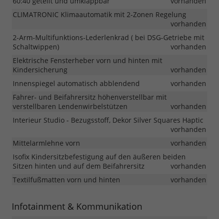
60:40 geteilt und umklappbar
vorhanden
CLIMATRONIC Klimaautomatik mit 2-Zonen Regelung
vorhanden
2-Arm-Multifunktions-Lederlenkrad ( bei DSG-Getriebe mit
Schaltwippen)
vorhanden
Elektrische Fensterheber vorn und hinten mit
Kindersicherung
vorhanden
Innenspiegel automatisch abblendend
vorhanden
Fahrer- und Beifahrersitz höhenverstellbar mit
verstellbaren Lendenwirbelstützen
vorhanden
Interieur Studio - Bezugsstoff, Dekor Silver Squares Haptic
vorhanden
Mittelarmlehne vorn
vorhanden
Isofix Kindersitzbefestigung auf den äußeren beiden
Sitzen hinten und auf dem Beifahrersitz
vorhanden
Textilfußmatten vorn und hinten
vorhanden
Infotainment & Kommunikation