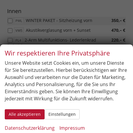
Innen
WINTER PAKET - Sitzheizung vorn
350,– €
PWL
Akustikverglasung vorn + Sunset
470,– €
VW5
2-Arm Multifunktions- Lederlenkrad
220,– €
PL4
beheizbar
Wir respektieren Ihre Privatsphäre
2-Arm Multifunktions- Lederlenkrad
220,– €
PLC
beheizbar für DSG
Unsere Website setzt Cookies ein, um unsere Dienste
für Sie bereitzustellen. Hierbei berücksichtigen wir Ihre
Auswahl und verarbeiten nur die Daten für Marketing,
Infotainment & Kommunikation
Analytics und Personalisierung, für die Sie uns Ihr
Virtuelles Cockpit
580,– €
7J2
Einverständnis geben. Sie können Ihre Einwilligung
jederzeit mit Wirkung für die Zukunft widerrufen.
Sicherheit & Assistenz
Alle akzeptieren
Einstellungen
Parksensoren vorn und hinten
460,– €
7X2
Alarm
390,– €
PDF
Datenschutzerklärung
Impressum