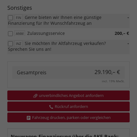
Sonstiges
Gerne bieten wir Ihnen eine günstige
-
FIN
Finanzierung für Ihr Wunschfahrzeug an
Zulassungsservice
200,– €
ANM
Sie möchten Ihr Altfahrzeug verkaufen?
-
INZ
Sprechen Sie uns an!
29.190,– €
Gesamtpreis
incl. 19% MwSt.
unverbindliches Angebot anfordern
Rückruf anfordern
Fahrzeug drucken, parken oder vergleichen
Neuwagen-Finanzierung über die AKF-Bank: