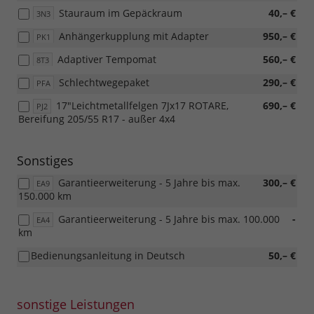
Stauraum im Gepäckraum
40,– €
3N3
Anhängerkupplung mit Adapter
950,– €
PK1
Adaptiver Tempomat
560,– €
8T3
Schlechtwegepaket
290,– €
PFA
17"Leichtmetallfelgen 7Jx17 ROTARE,
690,– €
PJ2
Bereifung 205/55 R17 - außer 4x4
Sonstiges
Garantieerweiterung - 5 Jahre bis max.
300,– €
EA9
150.000 km
Garantieerweiterung - 5 Jahre bis max. 100.000
-
EA4
km
Bedienungsanleitung in Deutsch
50,– €
sonstige Leistungen