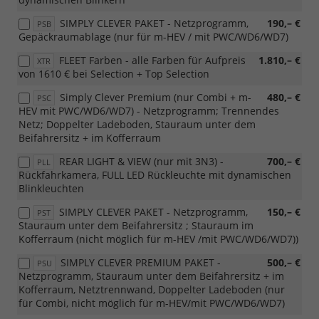
SIMPLY CLEVER PAKET - Netzprogramm,
190,– €
PSB
Gepäckraumablage (nur für m-HEV / mit PWC/WD6/WD7)
FLEET Farben - alle Farben für Aufpreis
1.810,– €
XTR
von 1610 € bei Selection + Top Selection
Simply Clever Premium (nur Combi + m-
480,– €
PSC
HEV mit PWC/WD6/WD7) - Netzprogramm; Trennendes
Netz; Doppelter Ladeboden, Stauraum unter dem
Beifahrersitz + im Kofferraum
REAR LIGHT & VIEW (nur mit 3N3) -
700,– €
PLL
Rückfahrkamera, FULL LED Rückleuchte mit dynamischen
Blinkleuchten
SIMPLY CLEVER PAKET - Netzprogramm,
150,– €
PST
Stauraum unter dem Beifahrersitz ; Stauraum im
Kofferraum (nicht möglich für m-HEV /mit PWC/WD6/WD7))
SIMPLY CLEVER PREMIUM PAKET -
500,– €
PSU
Netzprogramm, Stauraum unter dem Beifahrersitz + im
Kofferraum, Netztrennwand, Doppelter Ladeboden (nur
für Combi, nicht möglich für m-HEV/mit PWC/WD6/WD7)