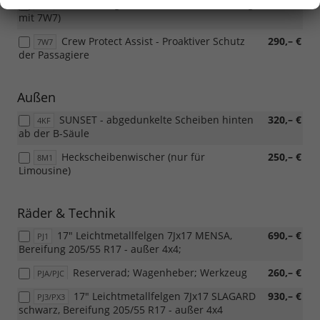
Seitenairbags hinten (nur in Verbindung
450,– €
6C4
mit 7W7)
Crew Protect Assist - Proaktiver Schutz
290,– €
7W7
der Passagiere
Außen
SUNSET - abgedunkelte Scheiben hinten
320,– €
4KF
ab der B-Säule
Heckscheibenwischer (nur für
250,– €
8M1
Limousine)
Räder & Technik
17" Leichtmetallfelgen 7Jx17 MENSA,
690,– €
PJ1
Bereifung 205/55 R17 - außer 4x4;
Reserverad; Wagenheber; Werkzeug
260,– €
PJA/PJC
17" Leichtmetallfelgen 7Jx17 SLAGARD
930,– €
PJ3/PX3
schwarz, Bereifung 205/55 R17 - außer 4x4