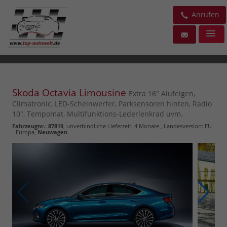
Anrufen
Skoda Octavia Limousine
Extra 16" Alufelgen,
Climatronic, LED-Scheinwerfer, Parksensoren hinten, Radio
10", Tempomat, Multifunktions-Lederlenkrad uvm.
Fahrzeugnr.
:
87819
, unverbindliche Lieferzeit:
4 Monate
, Landesversion: EU
- Europa,
Neuwagen