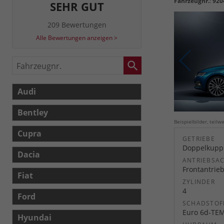
Fahrzeugnr.
:
920
SEHR GUT
209 Bewertungen
Alle Bewertungen anzeigen >
Fahrzeugnr.
Audi
Bentley
Beispielbilder, teil
Cupra
GETRIEBE
Doppelkuppl
Dacia
ANTRIEBSA
Frontantrie
Fiat
ZYLINDER
4
Ford
SCHADSTOF
Euro 6d-TE
Hyundai