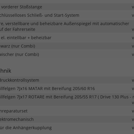
n vorderer Stoßstange
chlüsselloses Schließ- und Start-System
re, verstellbare und beheizbare Außenspiegel mit automatischer
f der Fahrerseite
el. eintellbar + beheizbar
hwarz (nur Combi)
ischer (nur Combi)
chnik
druckkontrollsystem
allfelgen 7Jx16 MATAR mit Bereifung 205/60 R16
llfelgen 7Jx17 ROTARE mit Bereifung 205/55 R17 ( Drive 130 Plus - 
fenreparaturset
ektromechanisch
für die Anhängerkupplung