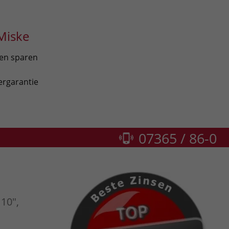
Miske
len sparen
ergarantie
07365 / 86-0
10",