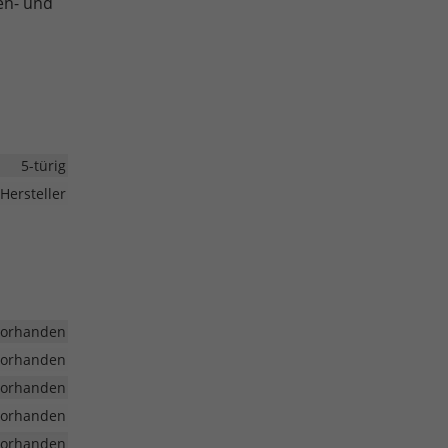
en- und
5-türig
Hersteller
vorhanden
vorhanden
vorhanden
vorhanden
vorhanden