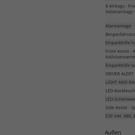
8 Airbags : Fr
Seitenairbags 
Alarmanlage
Berganfahrass
Einparkhilfe h
Front Assist -
Kollisionsver
Einparkhilfe v
DRIVER ALERT 
LIGHT AND RAI
LED-Rückleuc
LED-Scheinwerf
Side Assist - 
ESP inkl. ABS,
Außen