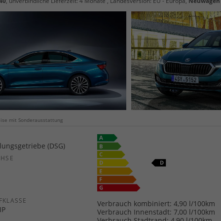
40
, unverbindliche Lieferzeit:
4 Monate
, Landesversion: EU - Europa,
Neuwagen
weise mit Sonderausstattung
ungsgetriebe (DSG)
CHSE
b
FKLASSE
Verbrauch kombiniert:
4,90 l/100km
MP
Verbrauch Innenstadt:
7,00 l/100km
Verbrauch Stadtrand:
4,90 l/100km