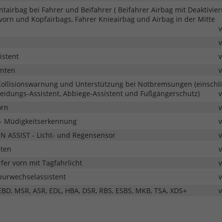
ontairbag bei Fahrer und Beifahrer ( Beifahrer Airbag mit Deaktivier
vorn und Kopfairbags, Fahrer Knieairbag und Airbag in der Mitte
istent
inten
 Kollisionswarnung und Unterstützung bei Notbremsungen (einschli
meidungs-Assistent, Abbiege-Assistent und Fußgängerschutz)
orn
- Müdigkeitserkennung
N ASSIST - Licht- und Regensensor
hten
er vorn mit Tagfahrlicht
Spurwechselassistent
 EBD, MSR, ASR, EDL, HBA, DSR, RBS, ESBS, MKB, TSA, XDS+