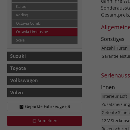
dann Ihre Wu
Karoq
Sonderaussta
Gesamtpreis,
Kodiaq
Octavia Combi
Allgemein
Octavia Limousine
Sonstiges
Scala
Anzahl Türen
Suzuki
Garantieleistu
Toyota
Serienaus
Volkswagen
Innen
Volvo
Interieur Loft 
Zusatzheizung
Geparkte Fahrzeuge (
0
)
Getönte Schei
12 V Steckdos
Anmelden
Regenschirm i