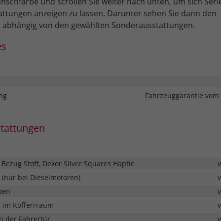
nschfarbe und scrollen Sie weiter nach unten, um sich Seri
ttungen anzeigen zu lassen. Darunter sehen Sie dann den
 abhängig von den gewählten Sonderausstattungen.
es
ng
Fahrzeuggarantie vom 
stattungen
- Bezug Stoff, Dekor Silver Squares Haptic
 (nur bei Dieselmotoren)
ben
e im Kofferrraum
n der Fahrertür