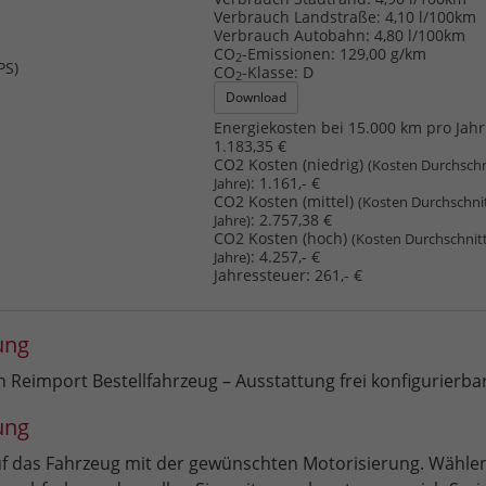
Verbrauch Landstraße:
4,10 l/100km
Verbrauch Autobahn:
4,80 l/100km
CO
-Emissionen:
129,00 g/km
2
PS)
CO
-Klasse:
D
2
Download
Energiekosten bei 15.000 km pro Jahr
1.183,35 €
CO2 Kosten (niedrig)
(Kosten Durchschn
:
1.161,- €
Jahre)
CO2 Kosten (mittel)
(Kosten Durchschni
:
2.757,38 €
Jahre)
CO2 Kosten (hoch)
(Kosten Durchschnit
:
4.257,- €
Jahre)
Jahressteuer:
261,- €
ung
Reimport Bestellfahrzeug – Ausstattung frei konfigurierba
ung
auf das Fahrzeug mit der gewünschten Motorisierung. Wählen