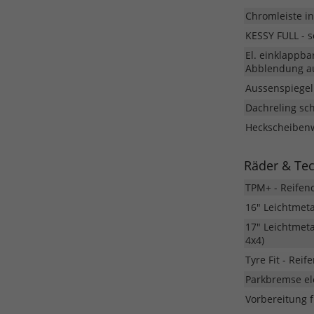
Chromleiste i
KESSY FULL - s
El. einklappba
Abblendung au
Aussenspiegel 
Dachreling sc
Heckscheibenw
Räder & Te
TPM+ - Reifen
16" Leichtmet
17" Leichtmeta
4x4)
Tyre Fit - Rei
Parkbremse el
Vorbereitung 