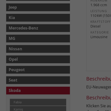
HUBRAUM
1.968 ccm
Jeep
LEISTUNG
110 kW (150 
Kia
KRAFTSTOFF
Diesel
Mercedes-Benz
KATEGORIE
Limousine
MG
Nissan
Opel
Peugeot
Beschreib
Seat
EU-Neuwagen 
Skoda
Beschreib
Fabia
Klicken Sie 
Kamiq