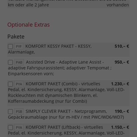
km oder alle 2 Jahre
vorhanden
Optionale Extras
Pakete
KOMFORT KESSY PAKET - KESSY,
510,– €
PYF
Alarmanlage,
Assisted Drive - Adaptive Lane Assist -
950,– €
PAB
adaptive Fahrspurassistent; adaptiver Tempomat ;
Einparksensoren vorn;
KOMFORT PAKET (Combi) - virtuelles
1.230,– €
PYA
Pedal, el. Kindersicherung, KESSY, Alarmanlage, Voll-LED-
Rückleuchten mit dynamischen Blinkern, el.
Kofferraumabdeckung (nur für Combi)
SIMPLY CLEVER PAKET - Netzprogramm,
190,– €
PSB
Gepäckraumablage (nur für m-HEV / mit PWC/WD6/WD7)
KOMFORT PAKET (Liftback) - virtuelles
1.150,– €
PYA
Pedal, el. Kindersicherung, KESSY, Alarmanlage, Voll-LED-