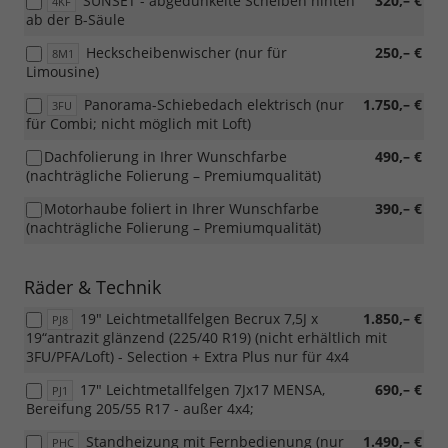
SUNSET - abgedunkelte Scheiben hinten
320,– €
4KF
ab der B-Säule
Heckscheibenwischer (nur für
250,– €
8M1
Limousine)
Panorama-Schiebedach elektrisch (nur
1.750,– €
3FU
für Combi; nicht möglich mit Loft)
Dachfolierung in Ihrer Wunschfarbe
490,– €
(nachträgliche Folierung – Premiumqualität)
Motorhaube foliert in Ihrer Wunschfarbe
390,– €
(nachträgliche Folierung – Premiumqualität)
Räder & Technik
19" Leichtmetallfelgen Becrux 7,5J x
1.850,– €
PJ8
19“antrazit glänzend (225/40 R19) (nicht erhältlich mit
3FU/PFA/Loft) - Selection + Extra Plus nur für 4x4
17" Leichtmetallfelgen 7Jx17 MENSA,
690,– €
PJ1
Bereifung 205/55 R17 - außer 4x4;
Standheizung mit Fernbedienung (nur
1.490,– €
PHC