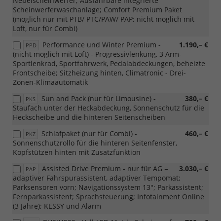
Nebelscheinwerfer; Ausfahrbare integrierte
Scheinwerferwaschanlage; Comfort Premium Paket
(möglich nur mit PTB/ PTC/PAW/ PAP; nicht möglich mit
Loft, nur für Combi)
Performance und Winter Premium -
1.190,– €
PPD
(nicht möglich mit Loft) - Progressivlenkung, 3 Arm-
Sportlenkrad, Sportfahrwerk, Pedalabdeckungen, beheizte
Frontscheibe; Sitzheizung hinten, Climatronic - Drei-
Zonen-Klimaautomatik
Sun and Pack (nur für Limousine) -
380,– €
PKS
Staufach unter der Heckabdeckung, Sonnenschutz für die
Heckscheibe und die hinteren Seitenscheiben
Schlafpaket (nur für Combi) -
460,– €
PKZ
Sonnenschutzrollo für die hinteren Seitenfenster,
Kopfstützen hinten mit Zusatzfunktion
Assisted Drive Premium - nur für AG =
3.030,– €
PAP
adaptiver Fahrspurassistent, adaptiver Tempomat;
Parksensoren vorn; Navigationssystem 13"; Parkassistent;
Fernparkassistent; Sprachsteuerung; Infotainment Online
(3 Jahre); KESSY und Alarm