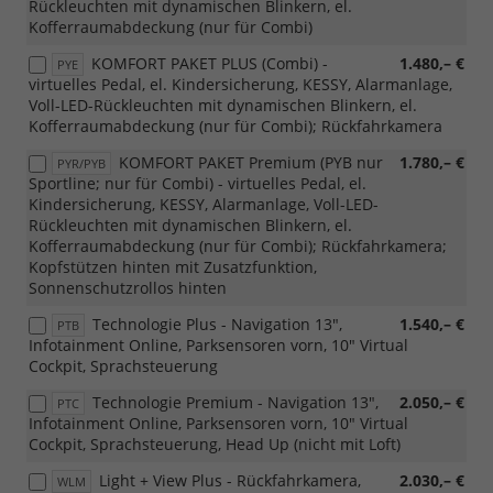
Rückleuchten mit dynamischen Blinkern, el.
Kofferraumabdeckung (nur für Combi)
KOMFORT PAKET PLUS (Combi) -
1.480,– €
PYE
virtuelles Pedal, el. Kindersicherung, KESSY, Alarmanlage,
Voll-LED-Rückleuchten mit dynamischen Blinkern, el.
Kofferraumabdeckung (nur für Combi); Rückfahrkamera
KOMFORT PAKET Premium (PYB nur
1.780,– €
PYR/PYB
Sportline; nur für Combi) - virtuelles Pedal, el.
Kindersicherung, KESSY, Alarmanlage, Voll-LED-
Rückleuchten mit dynamischen Blinkern, el.
Kofferraumabdeckung (nur für Combi); Rückfahrkamera;
Kopfstützen hinten mit Zusatzfunktion,
Sonnenschutzrollos hinten
Technologie Plus - Navigation 13",
1.540,– €
PTB
Infotainment Online, Parksensoren vorn, 10" Virtual
Cockpit, Sprachsteuerung
Technologie Premium - Navigation 13",
2.050,– €
PTC
Infotainment Online, Parksensoren vorn, 10" Virtual
Cockpit, Sprachsteuerung, Head Up (nicht mit Loft)
Light + View Plus - Rückfahrkamera,
2.030,– €
WLM