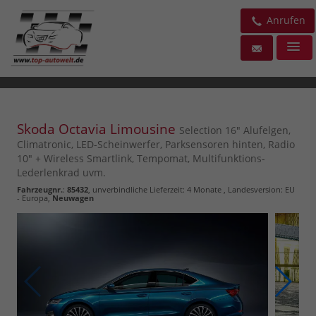
Anrufen
Skoda Octavia Limousine
Selection 16" Alufelgen,
Climatronic, LED-Scheinwerfer, Parksensoren hinten, Radio
10" + Wireless Smartlink, Tempomat, Multifunktions-
Lederlenkrad uvm.
Fahrzeugnr.
:
85432
, unverbindliche Lieferzeit:
4 Monate
, Landesversion: EU
- Europa,
Neuwagen