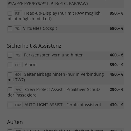
PYA/PYE,PYR/PYS/PYT, PTB/PTC; PAP/PAW)
Head-up-Display (nur mit PAW möglich,
850,– €
PS1
nicht möglich mit Loft)
Virtuelles Cockpit
580,– €
7J2
Sicherheit & Assistenz
Parksensoren vorn und hinten
460,– €
7X2
Alarm
390,– €
PDF
Seitenairbags hinten (nur in Verbindung
450,– €
6C4
mit 7W7)
Crew Protect Assist - Proaktiver Schutz
290,– €
7W7
der Passagiere
AUTO LIGHT ASSIST - Fernlichtassistent
430,– €
PK8
Außen