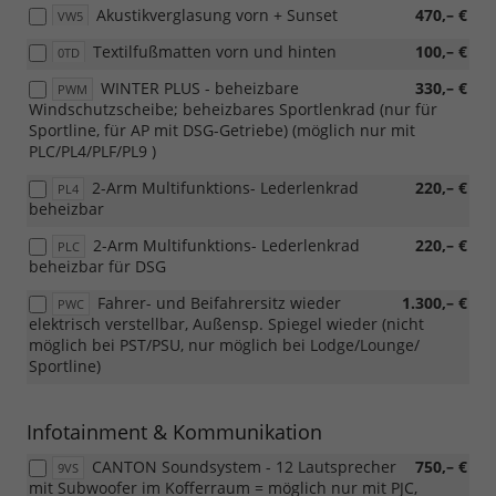
Akustikverglasung vorn + Sunset
470,– €
VW5
Textilfußmatten vorn und hinten
100,– €
0TD
WINTER PLUS - beheizbare
330,– €
PWM
Windschutzscheibe; beheizbares Sportlenkrad (nur für
Sportline, für AP mit DSG-Getriebe) (möglich nur mit
PLC/PL4/PLF/PL9 )
2-Arm Multifunktions- Lederlenkrad
220,– €
PL4
beheizbar
2-Arm Multifunktions- Lederlenkrad
220,– €
PLC
beheizbar für DSG
Fahrer- und Beifahrersitz wieder
1.300,– €
PWC
elektrisch verstellbar, Außensp. Spiegel wieder (nicht
möglich bei PST/PSU, nur möglich bei Lodge/Lounge/
Sportline)
Infotainment & Kommunikation
CANTON Soundsystem - 12 Lautsprecher
750,– €
9VS
mit Subwoofer im Kofferraum = möglich nur mit PJC,