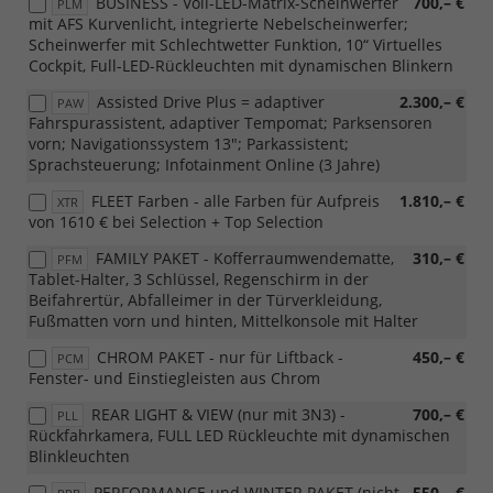
BUSINESS - Voll-LED-Matrix-Scheinwerfer
700,– €
PLM
mit AFS Kurvenlicht, integrierte Nebelscheinwerfer;
Scheinwerfer mit Schlechtwetter Funktion, 10“ Virtuelles
Cockpit, Full-LED-Rückleuchten mit dynamischen Blinkern
Assisted Drive Plus = adaptiver
2.300,– €
PAW
Fahrspurassistent, adaptiver Tempomat; Parksensoren
vorn; Navigationssystem 13"; Parkassistent;
Sprachsteuerung; Infotainment Online (3 Jahre)
FLEET Farben - alle Farben für Aufpreis
1.810,– €
XTR
von 1610 € bei Selection + Top Selection
FAMILY PAKET - Kofferraumwendematte,
310,– €
PFM
Tablet-Halter, 3 Schlüssel, Regenschirm in der
Beifahrertür, Abfalleimer in der Türverkleidung,
Fußmatten vorn und hinten, Mittelkonsole mit Halter
CHROM PAKET - nur für Liftback -
450,– €
PCM
Fenster- und Einstiegleisten aus Chrom
REAR LIGHT & VIEW (nur mit 3N3) -
700,– €
PLL
Rückfahrkamera, FULL LED Rückleuchte mit dynamischen
Blinkleuchten
PERFORMANCE und WINTER PAKET (nicht
550,– €