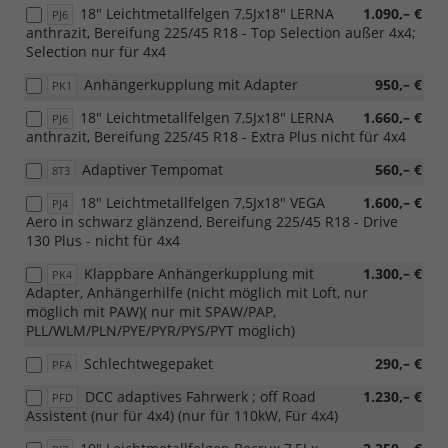
18" Leichtmetallfelgen 7,5Jx18" LERNA
1.090,– €
PJ6
anthrazit, Bereifung 225/45 R18 - Top Selection außer 4x4;
Selection nur für 4x4
Anhängerkupplung mit Adapter
950,– €
PK1
18" Leichtmetallfelgen 7,5Jx18" LERNA
1.660,– €
PJ6
anthrazit, Bereifung 225/45 R18 - Extra Plus nicht für 4x4
Adaptiver Tempomat
560,– €
8T3
18" Leichtmetallfelgen 7,5Jx18" VEGA
1.600,– €
PJ4
Aero in schwarz glänzend, Bereifung 225/45 R18 - Drive
130 Plus - nicht für 4x4
Klappbare Anhängerkupplung mit
1.300,– €
PK4
Adapter, Anhängerhilfe (nicht möglich mit Loft, nur
möglich mit PAW)( nur mit SPAW/PAP,
PLL/WLM/PLN/PYE/PYR/PYS/PYT möglich)
Schlechtwegepaket
290,– €
PFA
DCC adaptives Fahrwerk ; off Road
1.230,– €
PFD
Assistent (nur für 4x4) (nur für 110kW, Für 4x4)