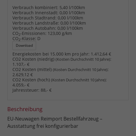
Verbrauch kombiniert:
5,40 l/100km
Verbrauch Innenstadt:
0,00 l/100km
Verbrauch Stadtrand:
0,00 l/100km
Verbrauch Landstraße:
0,00 l/100km
Verbrauch Autobahn:
0,00 l/100km
CO
-Emissionen:
123,00 g/km
2
CO
-Klasse:
D
2
Download
Energiekosten bei 15.000 km pro Jahr:
1.412,64 €
CO2 Kosten (niedrig)
:
(Kosten Durchschnitt 10 Jahre)
1.107,- €
CO2 Kosten (mittel)
:
(Kosten Durchschnitt 10 Jahre)
2.629,12 €
CO2 Kosten (hoch)
:
(Kosten Durchschnitt 10 Jahre)
4.059,- €
Jahressteuer:
88,- €
Beschreibung
EU-Neuwagen Reimport Bestellfahrzeug –
Ausstattung frei konfigurierbar