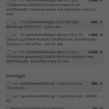
19" Leichtmetallfelgen Becrux 7,5J x
2.350,– €
PJ7
19“glänzend (225/40 R19) (nicht erhältlich mit
3FU/PFA/Loft) ( Selection außer 4x4; Extra Plus nicht für
4x4)
17"Leichtmetallfelgen 7Jx17 ROTARE,
690,– €
PJ2
Bereifung 205/55 R17 - außer 4x4
19" Leichtmetallfelgen Becrux 7,5J x 19“
1.850,– €
PJ7
antrazit (225/40 R19) (nicht erhältlich mit 3FU/PFA/Loft) -
Selection + Extra Plus - nur für 4x4
19" Leichtmetallfelgen Becrux 7,5J x
2.450,– €
PJ8
19“antrazit glänzend(225/40 R19) (nicht erhältlich mit
3FU/PFA/Loft) - Extra Plus nicht für 4x4
Sonstiges
Garantieerweiterung - 5 Jahre bis max.
300,– €
EA9
150.000 km
Garantieerweiterung - 5 Jahre bis max. 100.000
-
EA4
km
Bedienungsanleitung in Deutsch
50,– €