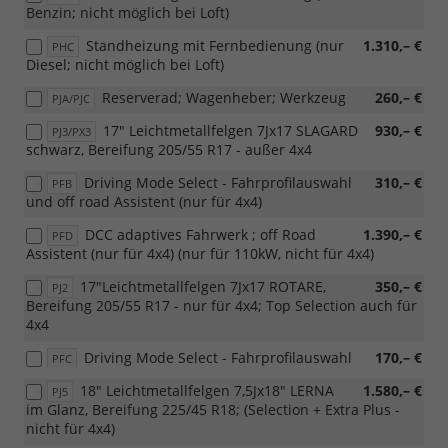
Benzin; nicht möglich bei Loft)
Standheizung mit Fernbedienung (nur
1.310,– €
PHC
Diesel; nicht möglich bei Loft)
Reserverad; Wagenheber; Werkzeug
260,– €
PJA/PJC
17" Leichtmetallfelgen 7Jx17 SLAGARD
930,– €
PJ3/PX3
schwarz, Bereifung 205/55 R17 - außer 4x4
Driving Mode Select - Fahrprofilauswahl
310,– €
PFB
und off road Assistent (nur für 4x4)
DCC adaptives Fahrwerk ; off Road
1.390,– €
PFD
Assistent (nur für 4x4) (nur für 110kW, nicht für 4x4)
17"Leichtmetallfelgen 7Jx17 ROTARE,
350,– €
PJ2
Bereifung 205/55 R17 - nur für 4x4; Top Selection auch für
4x4
Driving Mode Select - Fahrprofilauswahl
170,– €
PFC
18" Leichtmetallfelgen 7,5Jx18" LERNA
1.580,– €
PJ5
im Glanz, Bereifung 225/45 R18; (Selection + Extra Plus -
nicht für 4x4)