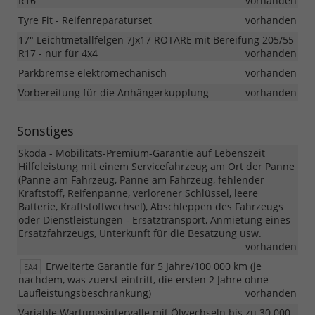
R16
vorhanden
Tyre Fit - Reifenreparaturset
vorhanden
17" Leichtmetallfelgen 7Jx17 ROTARE mit Bereifung 205/55
R17 - nur für 4x4
vorhanden
Parkbremse elektromechanisch
vorhanden
Vorbereitung für die Anhängerkupplung
vorhanden
Sonstiges
Skoda - Mobilitäts-Premium-Garantie auf Lebenszeit
Hilfeleistung mit einem Servicefahrzeug am Ort der Panne
(Panne am Fahrzeug, Panne am Fahrzeug, fehlender
Kraftstoff, Reifenpanne, verlorener Schlüssel, leere
Batterie, Kraftstoffwechsel), Abschleppen des Fahrzeugs
oder Dienstleistungen - Ersatztransport, Anmietung eines
Ersatzfahrzeugs, Unterkunft für die Besatzung usw.
vorhanden
Erweiterte Garantie für 5 Jahre/100 000 km (je
EA4
nachdem, was zuerst eintritt, die ersten 2 Jahre ohne
Laufleistungsbeschränkung)
vorhanden
Variable Wartungsintervalle mit Ölwechseln bis zu 30.000