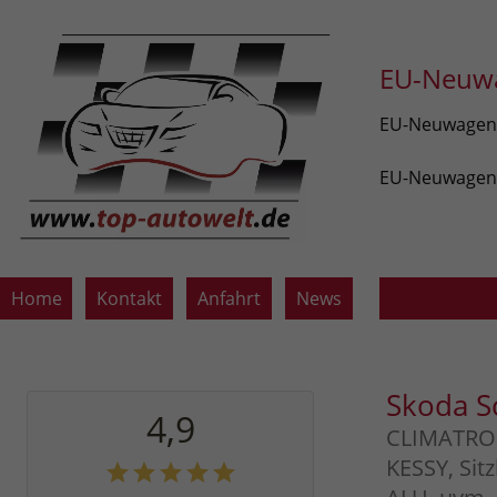
EU-Neuwa
EU-Neuwagen v
EU-Neuwagen z
Home
Kontakt
Anfahrt
News
Skoda S
4,9
CLIMATRONI
KESSY, Sit