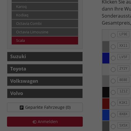
Klicken Sie 
Karoq
dann Ihre Wu
Sonderaussta
Kodiaq
Gesamtpreis,
Octavia Combi
Octavia Limousine
LF9E
Scala
XX11
Suzuki
LV5F
Toyota
2Y2Y
8E8E
Volkswagen
1Z1Z
Volvo
K1K1
Geparkte Fahrzeuge (
0
)
8X8X
Anmelden
5X5X