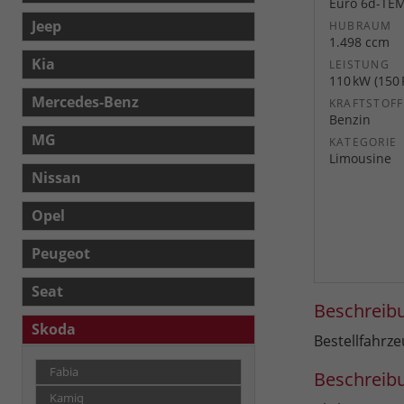
Euro 6d-TE
Jeep
HUBRAUM
1.498 ccm
Kia
LEISTUNG
110 kW (150 
Mercedes-Benz
KRAFTSTOFF
Benzin
MG
KATEGORIE
Limousine
Nissan
Opel
Peugeot
Seat
Beschreib
Skoda
Bestellfahrz
Fabia
Beschreib
Kamiq