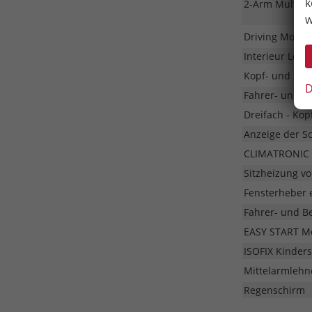
k
2-Arm Multifu
w
Driving Mode 
Interieur Loft
Kopf- und Sei
D
Fahrer- und Be
Dreifach - Kop
Anzeige der S
CLIMATRONIC -
Sitzheizung vo
Fensterheber e
Fahrer- und Be
EASY START Mo
ISOFIX Kinders
Mittelarmlehn
Regenschirm