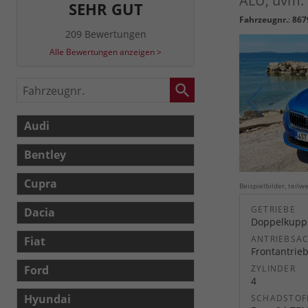
ALU, uvm.
SEHR GUT
Fahrzeugnr.
:
867
209 Bewertungen
Alle Bewertungen anzeigen >
Fahrzeugnr.
Audi
Bentley
Cupra
Beispielbilder, teil
GETRIEBE
Dacia
Doppelkuppl
ANTRIEBSA
Fiat
Frontantrie
Ford
ZYLINDER
4
Hyundai
SCHADSTOF