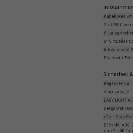
Infotainme
Kabelloses Sm
2 x USB C vorn
8 Lautspreche
8" virtuelles C
Infotainment S
Bluetooth Tele
Sicherheit 
Regensensor
Alarmanlage
EASY LIGHT ASS
Berganfahrass
eCall, Care Co
ESP inkl. ABS,
und Prefill Fu