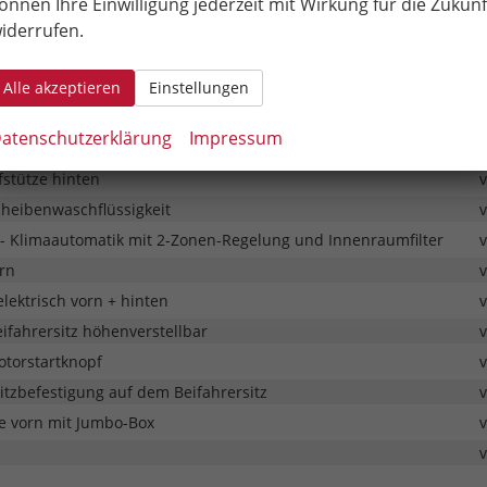
önnen Ihre Einwilligung jederzeit mit Wirkung für die Zukunf
nktions- Lederlenkrad beheizbar (für AG mit DSG-Unterlenkradste
iderrufen.
Select - Auswahl des Fahrmodus
Alle akzeptieren
Einstellungen
tenairbags vorn
atenschutzerklärung
Impressum
ifahrerairbag (beim Beifahrer deaktivierbar)
fstütze hinten
cheibenwaschflüssigkeit
 Klimaautomatik mit 2-Zonen-Regelung und Innenraumfilter
rn
lektrisch vorn + hinten
ifahrersitz höhenverstellbar
torstartknopf
itzbefestigung auf dem Beifahrersitz
e vorn mit Jumbo-Box