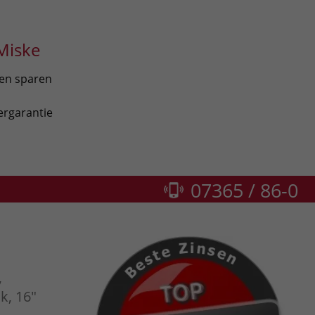
Miske
len sparen
ergarantie
07365 / 86-0
,
k, 16"