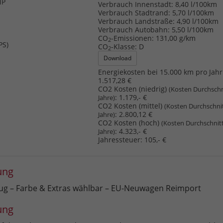
MP
Verbrauch Innenstadt:
8,40 l/100km
Verbrauch Stadtrand:
5,70 l/100km
Verbrauch Landstraße:
4,90 l/100km
Verbrauch Autobahn:
5,50 l/100km
CO
-Emissionen:
131,00 g/km
2
PS)
CO
-Klasse:
D
2
Download
Energiekosten bei 15.000 km pro Jahr
1.517,28 €
CO2 Kosten (niedrig)
(Kosten Durchschn
:
1.179,- €
Jahre)
CO2 Kosten (mittel)
(Kosten Durchschni
:
2.800,12 €
Jahre)
CO2 Kosten (hoch)
(Kosten Durchschnit
:
4.323,- €
Jahre)
Jahressteuer:
105,- €
ung
eug – Farbe & Extras wählbar – EU-Neuwagen Reimport
ung