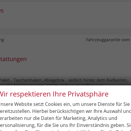
es
ng
Fahrzeuggarantie vom 
stattungen
Paket - Taschenhaken, Ablagebox - seitlich hinter dem Radkasten,
lips für Netzprogramm, 12V Steckdose im Kofferraum
Wir respektieren Ihre Privatsphäre
t - EU-Neuwagen OHNE Tageszulassung
Auslieferungspaket bestehend aus Menü / Radio / Infotainment in 
nsere Website setzt Cookies ein, um unsere Dienste für Sie
lter montiert, Fahrzeug entwachst und gereinigt
ereitzustellen. Hierbei berücksichtigen wir Ihre Auswahl un
erarbeiten nur die Daten für Marketing, Analytics und
ersonalisierung, für die Sie uns Ihr Einverständnis geben. Si