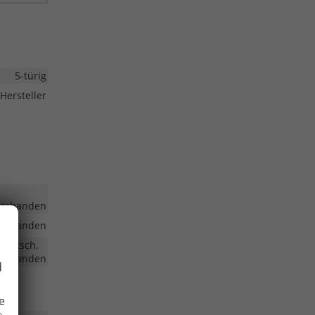
5-türig
Hersteller
vorhanden
vorhanden
Deutsch,
vorhanden
d
e