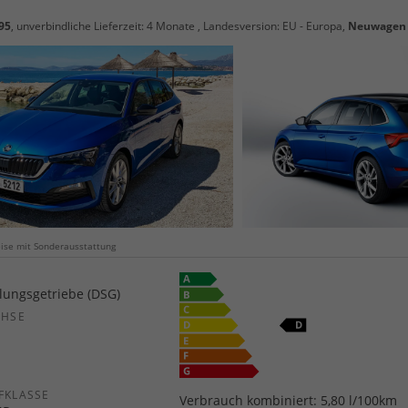
95
, unverbindliche Lieferzeit:
4 Monate
, Landesversion: EU - Europa,
Neuwagen
weise mit Sonderausstattung
ungsgetriebe (DSG)
CHSE
b
FKLASSE
Verbrauch kombiniert:
5,80 l/100km