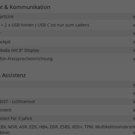
nt & Kommunikation
artLink
 + 2 x USB hinten ( USB C ist nur zum Laden)
r
ockpit
koda mit 8" Display
fon-Freisprecheinrichtung
& Assistenz
IST - Lichtsensor
istent
nnect für 3 Jahre
 EBV, MSR, ASR, EDS, HBA, DSR, ESBS, XDS+, TPM, Multikollisionsbre
nktion