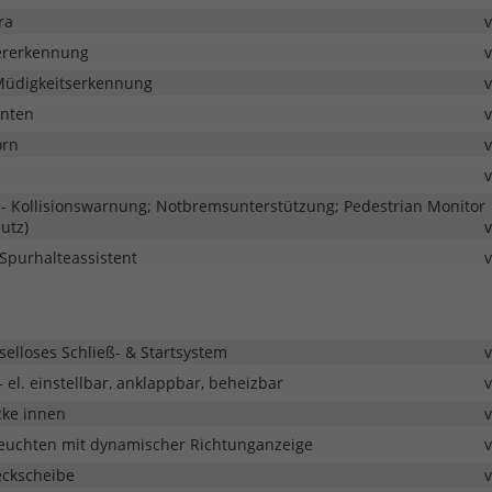
ra
ererkennung
 Müdigkeitserkennung
inten
orn
- Kollisionswarnung; Notbremsunterstützung; Pedestrian Monitor
utz)
Spurhalteassistent
selloses Schließ- & Startsystem
 el. einstellbar, anklappbar, beheizbar
ke innen
leuchten mit dynamischer Richtunganzeige
eckscheibe