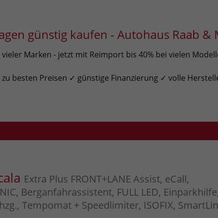
gen günstig kaufen - Autohaus Raab & 
ieler Marken - jetzt mit Reimport bis 40% bei vielen Model
u besten Preisen ✓ günstige Finanzierung ✓ volle Herstell
cala
Extra Plus FRONT+LANE Assist, eCall,
C, Berganfahrassistent, FULL LED, Einparkhilfe
zhzg., Tempomat + Speedlimiter, ISOFIX, SmartLin