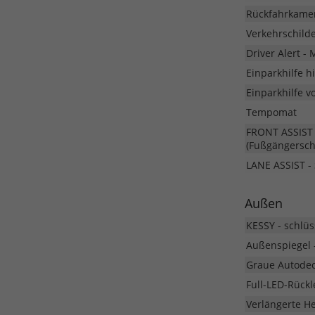
Rückfahrkame
Verkehrschild
Driver Alert -
Einparkhilfe h
Einparkhilfe v
Tempomat
FRONT ASSIST 
(Fußgängersch
LANE ASSIST - 
Außen
KESSY - schlüs
Außenspiegel -
Graue Autodec
Full-LED-Rück
Verlängerte H