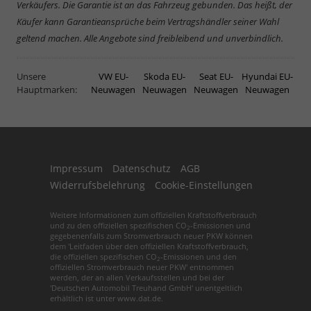
Verkäufers. Die Garantie ist an das Fahrzeug gebunden. Das heißt, der
Käufer kann Garantieansprüche beim Vertragshändler seiner Wahl
geltend machen. Alle Angebote sind freibleibend und unverbindlich.
Unsere
VW EU-
Skoda EU-
Seat EU-
Hyundai EU-
Hauptmarken:
Neuwagen
Neuwagen
Neuwagen
Neuwagen
Impressum
Datenschutz
AGB
Widerrufsbelehrung
Cookie-Einstellungen
Weitere Informationen zum offiziellen Kraftstoffverbrauch
und zu den offiziellen spezifischen CO
-Emissionen und
2
gegebenenfalls zum Stromverbrauch neuer PKW können
dem 'Leitfaden über den offiziellen Kraftstoffverbrauch,
die offiziellen spezifischen CO
-Emissionen und den
2
offiziellen Stromverbrauch neuer PKW' entnommen
werden, der an allen Verkaufsstellen und bei der
'Deutschen Automobil Treuhand GmbH' unentgeltlich
erhältlich ist unter www.dat.de.