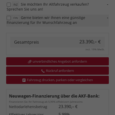
Sie möchten Ihr Altfahrzeug verkaufen?
-
INZ
Sprechen Sie uns an!
Gerne bieten wir Ihnen eine günstige
-
FIN
Finanzierung für Ihr Wunschfahrzeug an
23.390,– €
Gesamtpreis
incl. 19% MwSt.
unverbindliches Angebot anfordern
Rückruf anfordern
Fahrzeug drucken, parken oder vergleichen
Neuwagen-Finanzierung über die AKF-Bank:
Finanzieren Sie Ihr Fahrzeug ab 5,99% effektivem Jahreszins
23.390,– €
Nettodarlehensbetrag
5,99%
Effektiver Jahreszins