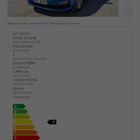
Beispielbilder, teilweise mit Sonderausstattung
GETRIEBE
Schalt. 6-Gang
ANTRIEBSACHSE
Frontantrieb
ZYLINDER
4
SCHADSTOFFKLASSE
Euro 6d-TEMP
HUBRAUM
1.498 ccm
LEISTUNG
110 kW (150 PS)
KRAFTSTOFF
Benzin
KATEGORIE
Limousine