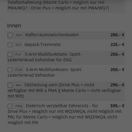
Telefonhalterung (Monte Carlo = möglich nur mit
PWA/WQ7 ; Drive Plus = möglich nur mit PWA/WQ7)
Innen
Kofferraumzwischenboden
280,– €
3GD
Gepäck-Trennnetz
225,– €
3CX
3-Arm Multifunktions- Sport-
250,– €
PLP
Lederlenkrad beheizbar für DSG
3-Arm Multifunktions- Sport-
250,– €
PLM
Lederlenkrad beheizbar
Sitzheizung vorn (Drive Plus = nicht
290,– €
4A4
verfügbar mit WIE a PMA )( Monte Carlo = nicht verfügbar
mit WIE)
Elektrisch verstellbar Fahrersitz - für
595,– €
PWA
Drive Plus = möglich nur mit WQ3/WQ4, nicht möglich mit
PIK; für Monte Carlo = möglich nur mit WQ3/WQ4, nicht
möglich mit PIK