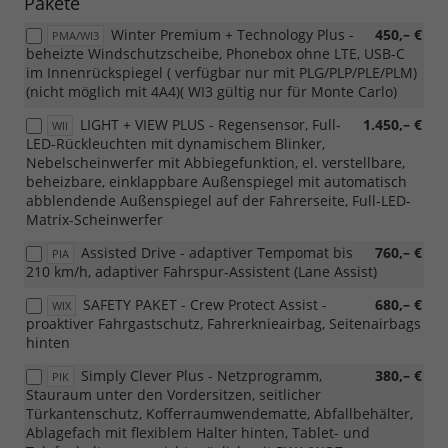
Pakete
Winter Premium + Technology Plus -
450,– €
PMA/WI3
beheizte Windschutzscheibe, Phonebox ohne LTE, USB-C
im Innenrückspiegel ( verfügbar nur mit PLG/PLP/PLE/PLM)
(nicht möglich mit 4A4)( WI3 gültig nur für Monte Carlo)
LIGHT + VIEW PLUS - Regensensor, Full-
1.450,– €
WII
LED-Rückleuchten mit dynamischem Blinker,
Nebelscheinwerfer mit Abbiegefunktion, el. verstellbare,
beheizbare, einklappbare Außenspiegel mit automatisch
abblendende Außenspiegel auf der Fahrerseite, Full-LED-
Matrix-Scheinwerfer
Assisted Drive - adaptiver Tempomat bis
760,– €
PIA
210 km/h, adaptiver Fahrspur-Assistent (Lane Assist)
SAFETY PAKET - Crew Protect Assist -
680,– €
WIX
proaktiver Fahrgastschutz, Fahrerknieairbag, Seitenairbags
hinten
Simply Clever Plus - Netzprogramm,
380,– €
PIK
Stauraum unter den Vordersitzen, seitlicher
Türkantenschutz, Kofferraumwendematte, Abfallbehälter,
Ablagefach mit flexiblem Halter hinten, Tablet- und