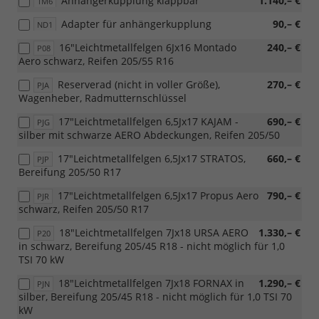
Anhängerkupplung klappbar
1.140,– €
1M6
Adapter für anhängerkupplung
90,– €
ND1
16"Leichtmetallfelgen 6Jx16 Montado
240,– €
P08
Aero schwarz, Reifen 205/55 R16
Reserverad (nicht in voller Größe),
270,– €
PJA
Wagenheber, Radmutternschlüssel
17"Leichtmetallfelgen 6,5Jx17 KAJAM -
690,– €
PJG
silber mit schwarze AERO Abdeckungen, Reifen 205/50
17"Leichtmetallfelgen 6,5Jx17 STRATOS,
660,– €
PJP
Bereifung 205/50 R17
17"Leichtmetallfelgen 6,5Jx17 Propus Aero
790,– €
PJR
schwarz, Reifen 205/50 R17
18"Leichtmetallfelgen 7Jx18 URSA AERO
1.330,– €
P20
in schwarz, Bereifung 205/45 R18 - nicht möglich für 1,0
TSI 70 kW
18"Leichtmetallfelgen 7Jx18 FORNAX in
1.290,– €
PJN
silber, Bereifung 205/45 R18 - nicht möglich für 1,0 TSI 70
kW