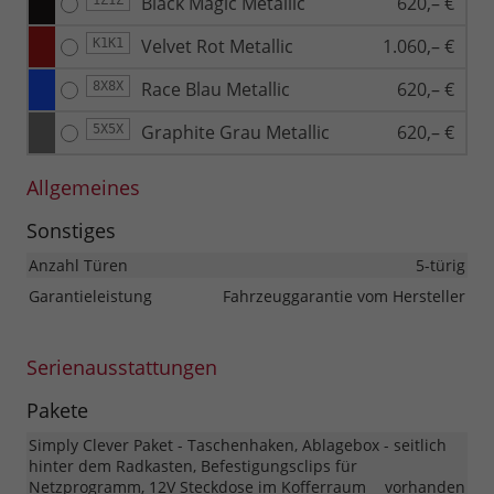
Black Magic Metallic
620,– €
1Z1Z
Velvet Rot Metallic
1.060,– €
K1K1
Race Blau Metallic
620,– €
8X8X
Graphite Grau Metallic
620,– €
5X5X
Allgemeines
Sonstiges
Anzahl Türen
5-türig
Garantieleistung
Fahrzeuggarantie vom Hersteller
Serienausstattungen
Pakete
Simply Clever Paket - Taschenhaken, Ablagebox - seitlich
hinter dem Radkasten, Befestigungsclips für
Netzprogramm, 12V Steckdose im Kofferraum
vorhanden