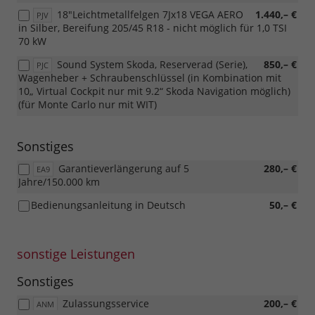
18"Leichtmetallfelgen 7Jx18 VEGA AERO
1.440,– €
PJV
in Silber, Bereifung 205/45 R18 - nicht möglich für 1,0 TSI
70 kW
Sound System Skoda, Reserverad (Serie),
850,– €
PJC
Wagenheber + Schraubenschlüssel (in Kombination mit
10„ Virtual Cockpit nur mit 9.2“ Skoda Navigation möglich)
(für Monte Carlo nur mit WIT)
Sonstiges
Garantieverlängerung auf 5
280,– €
EA9
Jahre/150.000 km
Bedienungsanleitung in Deutsch
50,– €
sonstige Leistungen
Sonstiges
Zulassungsservice
200,– €
ANM