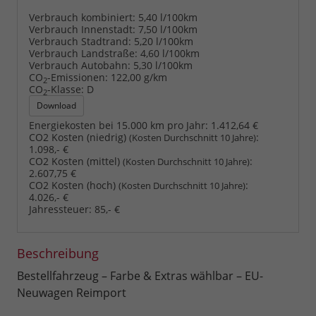
Verbrauch kombiniert:
5,40 l/100km
Verbrauch Innenstadt:
7,50 l/100km
Verbrauch Stadtrand:
5,20 l/100km
Verbrauch Landstraße:
4,60 l/100km
Verbrauch Autobahn:
5,30 l/100km
CO
-Emissionen:
122,00 g/km
2
CO
-Klasse:
D
2
Download
Energiekosten bei 15.000 km pro Jahr:
1.412,64 €
CO2 Kosten (niedrig)
:
(Kosten Durchschnitt 10 Jahre)
1.098,- €
CO2 Kosten (mittel)
:
(Kosten Durchschnitt 10 Jahre)
2.607,75 €
CO2 Kosten (hoch)
:
(Kosten Durchschnitt 10 Jahre)
4.026,- €
Jahressteuer:
85,- €
Beschreibung
Bestellfahrzeug – Farbe & Extras wählbar – EU-
Neuwagen Reimport