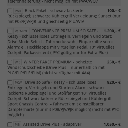
Telefonhalterung - nicht möglich mit PWA/WQ7
Black-Paket - schwarz lackierte
100,– €
PMY
Rückspiegel; schwarze Kühlergrill Verkleidung; Sunset (nur
mit P08/PJV/PJR und gleichzeitig PIU/WIV
CONVENIENCE PREMIUM SO SAFE -
1.200,– €
WJO/PYC
Kessy - schlüsselloses Entriegeln, Verriegeln und Start;
Drive Mode Select - Fahrmoduswahl; Einparkhilfe vorn;
Alarm; el. Heckklappe mit virtuellen Pedal, 10" virtuelles
Cockpit; Parkassistent ( PYC gültig nur für Extra Plus)
WINTER PAKET PREMIUM - beheizte
250,– €
WIE
Windschutzscheibe (Drive Plus = nur erhältlich mit
PLG/PLP/PLE/PLM) (nicht verfügbar mit 4A4)
Drive so Safe - Kessy – schlüsselloses
820,– €
PKW
Entriegeln, Verriegeln und Starten; Alarm; schwarz
lackierte Rückspiegel und Stoßfänger; 10" Virtuelles
Cockpit; Schwarz lackierte Rückspiegel und Kühlergrill;
Sport Chassis Control – Fahrwerk mit einstellbarer
Dämpferhärte (nur mit P08/PJV/PJR möglich) (nicht mit PYC
möglich)
Assisted Drive Plus - adaptiver
1.050,– €
PIB