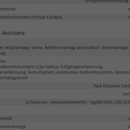
Freisprecheinrichtung,
hlmesser
Kombiinstrument (Virtual Cockpit)
& Assistenz
ter-/Kopfairbags Vorne, Beifahrerairbag abschaltbar, Seitenairbags
bag
eme
tbremsassistent (City-Safety), Fußgängererkennung,
henerkennung, Notrufsystem, Autonomes Notbremssystem, Abstan
keitsbegrenzer
Park Distance Cont
Ser
Lichtsensor, Nebelscheinwerfer, Tagfahrlicht, LED-Sc
omatik
tandsanzeige