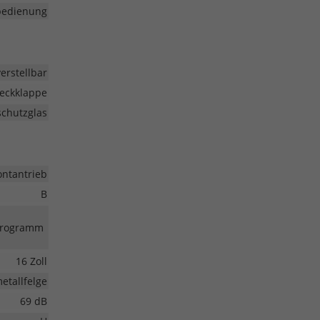
nbedienung
erstellbar
eckklappe
chutzglas
ontantrieb
B
-Programm
16 Zoll
etallfelge
69 dB