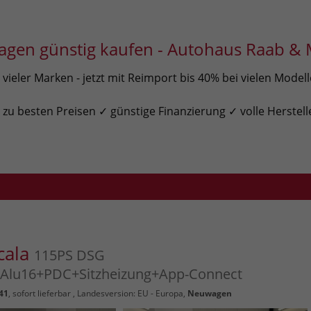
gen günstig kaufen - Autohaus Raab & 
ieler Marken - jetzt mit Reimport bis 40% bei vielen Model
u besten Preisen ✓ günstige Finanzierung ✓ volle Herstell
cala
115PS DSG
lu16+PDC+Sitzheizung+App-Connect
41
,
sofort lieferbar
, Landesversion: EU - Europa,
Neuwagen