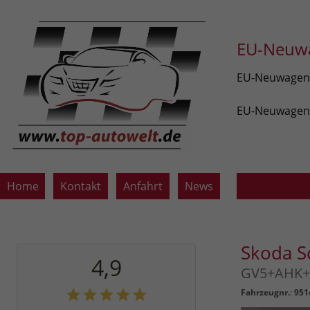
EU-Neuwa
EU-Neuwagen v
EU-Neuwagen z
Home
Kontakt
Anfahrt
News
Skoda S
4,9
GV5+AHK+A
Fahrzeugnr.
:
951