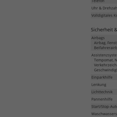
Telefon
Uhr & Drehza
Volldigitales 
Sicherheit 
Airbags
Airbag, Fens
Beifahrerair
Assistenzsyst
Tempomat, No
Verkehrzeic
Geschwindig
Einparkhilfe
Lenkung
Lichttechnik
Pannenhilfe
Start/Stop-Aut
Waschwassers