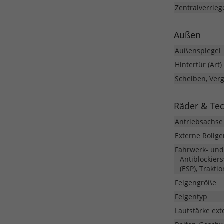
Zentralverrieg
Außen
Außenspiegel
Hintertür (Art)
Scheiben, Ver
Räder & Te
Antriebsachse
Externe Rollg
Fahrwerk- un
Antiblockier
(ESP), Trakti
Felgengröße
Felgentyp
Lautstärke ext