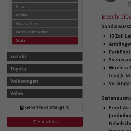
M
Karoq
Kodiaq
Beschreib
Octavia Combi
Sonderausst
Octavia Limousine
16 Zoll L
Scala
Anhängev
ParkPilot
Suzuki
Sitzheizu
Wireless
Toyota
Google Ma
Volkswagen
Verlänger
Volvo
Serienausst
Geparkte Fahrzeuge (
0
)
Front Ass
Jumbobo
Anmelden
Nebelsch