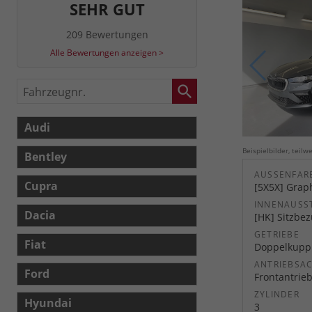
SEHR GUT
209 Bewertungen
Alle Bewertungen anzeigen >
Fahrzeugnr.
Audi
Beispielbilder, teil
Bentley
AUSSENFARB
Cupra
[5X5X] Graph
INNENAUSS
Dacia
[HK] Sitzbe
GETRIEBE
Fiat
Doppelkuppl
ANTRIEBSA
Ford
Frontantrie
ZYLINDER
Hyundai
3