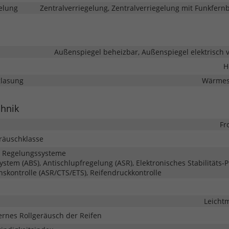
elung
Zentralverriegelung, Zentralverriegelung mit Funkfer
Außenspiegel beheizbar, Außenspiegel elektrisch v
H
glasung
Wärmes
chnik
Fr
eräuschklasse
d Regelungssysteme
system (ABS), Antischlupfregelung (ASR), Elektronisches Stabilitäts
onskontrolle (ASR/CTS/ETS), Reifendruckkontrolle
Leichtm
ernes Rollgeräusch der Reifen