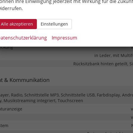
önnen Ihre Einwilligung jederzeit mit Wirkung für die Zukunf
iderrufen.
Mitte
Alle akzeptieren
Einstellungen
er
atenschutzerklärung
Impressum
Klimaanlag
eckung
in Leder, mit Multi
Rücksitzbank hinten geteilt, S
nt & Kommunikation
yer, Radio, Schnittstelle MP3, Schnittstelle USB, Farbdisplay, Andr
y, Musikstreaming integriert, Touchscreen
turanzeige
stem