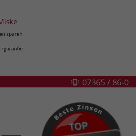
Miske
len sparen
ergarantie
07365 / 86-0