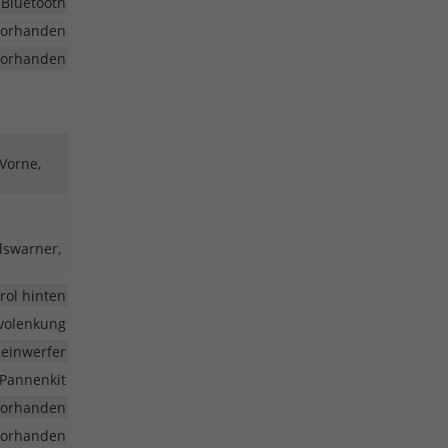
 Bluetooth
vorhanden
vorhanden
 Vorne,
dswarner,
rol hinten
volenkung
heinwerfer
Pannenkit
vorhanden
vorhanden