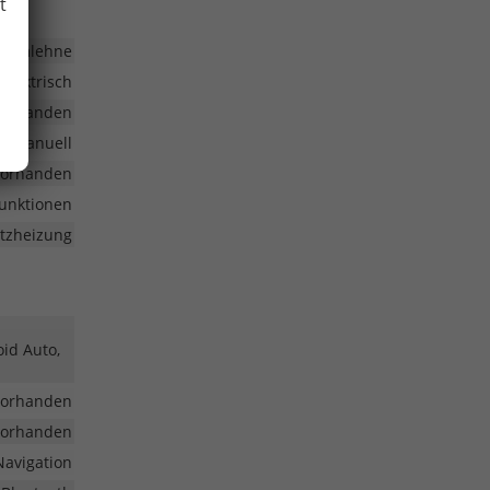
t
larmlehne
elektrisch
vorhanden
e manuell
vorhanden
funktionen
itzheizung
oid Auto,
vorhanden
vorhanden
Navigation