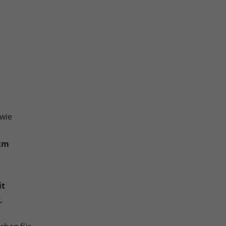
wie
 km
it
g
,