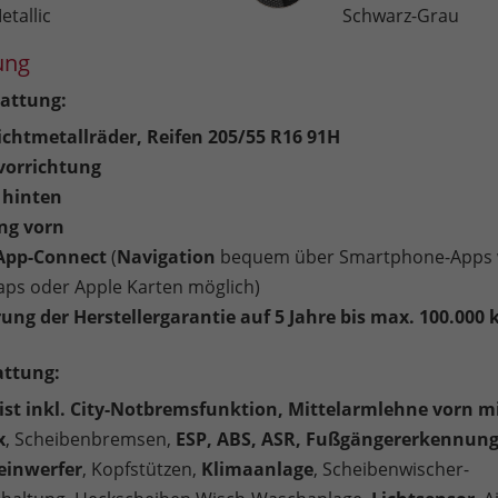
etallic
Schwarz-Grau
ung
attung:
eichtmetallräder, Reifen 205/55 R16 91H
orrichtung
 hinten
ng vorn
 App-Connect
(
Navigation
bequem über Smartphone-Apps 
ps oder Apple Karten möglich)
ung der Herstellergarantie auf 5 Jahre bis max. 100.000
attung:
ist inkl. City-Notbremsfunktion, Mittelarmlehne vorn m
x
, Scheibenbremsen,
ESP, ABS, ASR, Fußgängererkennun
einwerfer
, Kopfstützen,
Klimaanlage
, Scheibenwischer-