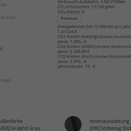
Verbrauch Autobahn:
5,50 l/100km
TER
CO
-Emissionen:
121,00 g/km
2
CO
-Klasse:
D
2
FKLASSE
Download
Energiekosten bei 15.000 km pro Jahr
1.412,64 €
CO2 Kosten (niedrig)
(Kosten Durchschn
:
1.089,- €
Jahre)
CO2 Kosten (mittel)
(Kosten Durchschni
S)
:
2.586,38 €
Jahre)
CO2 Kosten (hoch)
(Kosten Durchschnit
:
3.993,- €
Jahre)
Jahressteuer:
73,- €
STAND
Innenausstattung
ußenfarbe
Innenausstattung
5X5X] Graphit Grau
[HK] Sitzbezug Stof