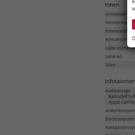
k
Innen
w
Armlehnen
Fensterheber
Innenraumfilt
D
Klimatisierung
Laderaumabd
Lenkrad
Sitze
Infotainme
Audioanlage
Radio/MP3-Pla
Apple CarPla
Außentempera
Bordcomputer
Navigationssy