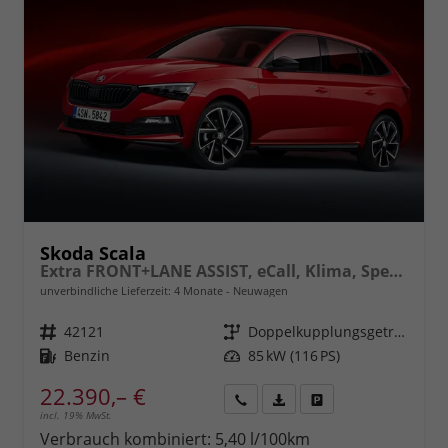
Skoda Scala
Extra FRONT+LANE ASSIST, eCall, Klima, Speedlimiter, Parksensoren hinten, ISOFIX, Full LED vorn, uvm.
unverbindliche Lieferzeit:
4 Monate
Neuwagen
Fahrzeugnr.
42121
Getriebe
Doppelkupplungsgetriebe (DSG)
Kraftstoff
Benzin
Leistung
85 kW (116 PS)
22.390,– €
incl. 19% MwSt.
Rückruf
PDF-
Fahrzeug
anfordern
Datei,
drucken,
Verbrauch kombiniert:
5,40 l/100km