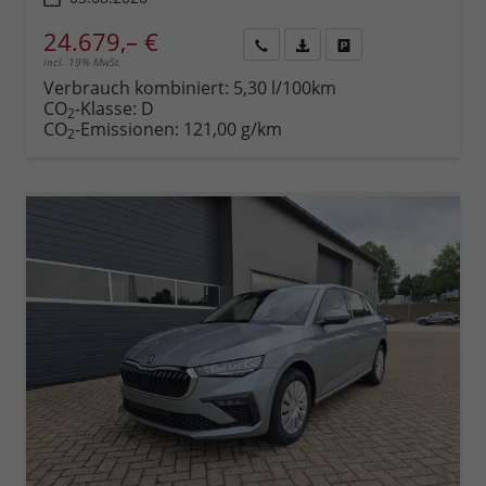
24.679,– €
incl. 19% MwSt.
Rückruf
PDF-
Fahrzeug
anfordern
Datei,
drucken,
Verbrauch kombiniert:
5,30 l/100km
Fahrzeugexposé
parken
CO
-Klasse:
D
2
drucken
oder
CO
-Emissionen:
121,00 g/km
2
vergleichen