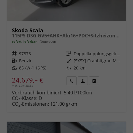
Skoda Scala
115PS DSG GV5+AHK+Alu16+PDC+Sitzheizung+App-Connect
sofort lieferbar
Neuwagen
Fahrzeugnr.
97876
Getriebe
Doppelkupplungsgetriebe (DSG)
Kraftstoff
Benzin
Außenfarbe
[5X5X] Graphitgrau Metallic
Leistung
85 kW (116 PS)
Kilometerstand
20 km
24.679,– €
incl. 19% MwSt.
Rückruf
PDF-
Fahrzeug
anfordern
Datei,
drucken,
Verbrauch kombiniert:
5,40 l/100km
Fahrzeugexposé
parken
CO
-Klasse:
D
2
drucken
oder
CO
-Emissionen:
121,00 g/km
2
vergleichen