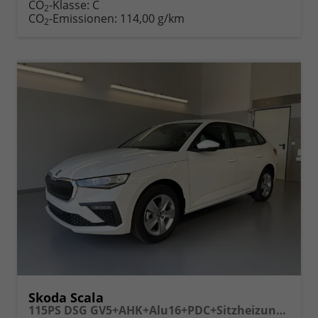
Fahrzeugexposé
parken
CO
-Klasse:
C
2
drucken
oder
CO
-Emissionen:
114,00 g/km
2
vergleichen
Skoda Scala
115PS DSG GV5+AHK+Alu16+PDC+Sitzheizung+App-Connect