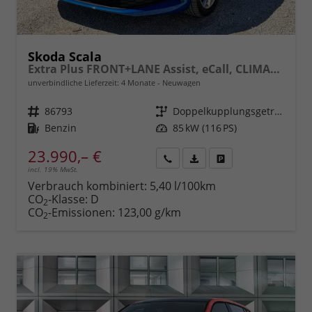
Skoda Scala
Extra Plus FRONT+LANE Assist, eCall, CLIMATRONIC, Berganfahrassistent, FULL LED, Einparkhilfe, KESSY, Sitzhzg., Tempomat + Speedlimiter, ISOFIX, SmartLink, 16" ALU, uvm.
unverbindliche Lieferzeit:
4 Monate
Neuwagen
Fahrzeugnr.
86793
Getriebe
Doppelkupplungsgetriebe (DSG)
Kraftstoff
Benzin
Leistung
85 kW (116 PS)
23.990,– €
incl. 19% MwSt.
Rückruf
PDF-
Fahrzeug
anfordern
Datei,
drucken,
Verbrauch kombiniert:
5,40 l/100km
Fahrzeugexposé
parken
CO
-Klasse:
D
2
drucken
oder
CO
-Emissionen:
123,00 g/km
2
vergleichen