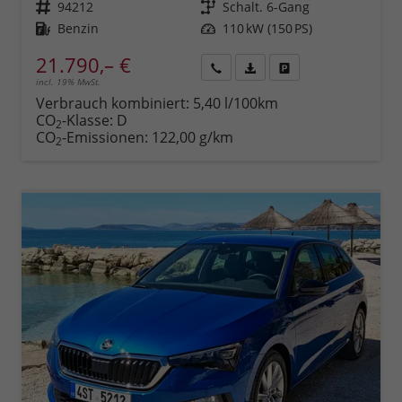
Fahrzeugnr.
94212
Getriebe
Schalt. 6-Gang
Kraftstoff
Benzin
Leistung
110 kW (150 PS)
21.790,– €
incl. 19% MwSt.
Rückruf
PDF-
Fahrzeug
anfordern
Datei,
drucken,
Verbrauch kombiniert:
5,40 l/100km
Fahrzeugexposé
parken
CO
-Klasse:
D
2
drucken
oder
CO
-Emissionen:
122,00 g/km
2
vergleichen