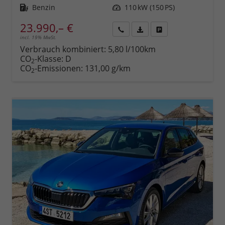
Kraftstoff
Benzin
Leistung
110 kW (150 PS)
23.990,– €
incl. 19% MwSt.
Rückruf
PDF-
Fahrzeug
anfordern
Datei,
drucken,
Verbrauch kombiniert:
5,80 l/100km
Fahrzeugexposé
parken
CO
-Klasse:
D
2
drucken
oder
CO
-Emissionen:
131,00 g/km
2
vergleichen