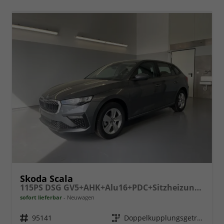
Skoda Scala
115PS DSG GV5+AHK+Alu16+PDC+Sitzheizung+App-Connect
sofort lieferbar
Neuwagen
Fahrzeugnr.
95141
Getriebe
Doppelkupplungsgetriebe (DSG)