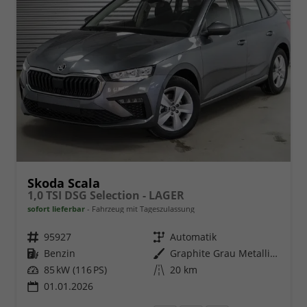
Skoda Scala
1,0 TSI DSG Selection - LAGER
sofort lieferbar
Fahrzeug mit Tageszulassung
Fahrzeugnr.
95927
Getriebe
Automatik
Kraftstoff
Benzin
Außenfarbe
Graphite Grau Metallic (5X)
Leistung
85 kW (116 PS)
Kilometerstand
20 km
01.01.2026