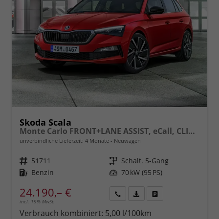
Skoda Scala
Monte Carlo FRONT+LANE ASSIST, eCall, CLIMATRONIC, SmartLink, Sitzhzg., Einparkhilfe, FULL LED, Panoramadach, LIGHT+RAIN Alarm, Tempomat m. Speedlimiter, 17" ALU uvm.
unverbindliche Lieferzeit:
4 Monate
Neuwagen
Fahrzeugnr.
51711
Getriebe
Schalt. 5-Gang
Kraftstoff
Benzin
Leistung
70 kW (95 PS)
24.190,– €
incl. 19% MwSt.
Rückruf
PDF-
Fahrzeug
anfordern
Datei,
drucken,
Verbrauch kombiniert:
5,00 l/100km