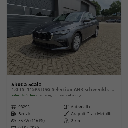
Skoda Scala
1.0 TSI 115PS DSG Selection AHK schwenkb. Klimaautomatik Sitzheizung PDC Rückf.Kamera Apple CarPlay Android Auto
sofort lieferbar
Fahrzeug mit Tageszulassung
Fahrzeugnr.
98293
Getriebe
Automatik
Kraftstoff
Benzin
Außenfarbe
Graphit Grau Metallic
Leistung
85 kW (116 PS)
Kilometerstand
2 km
03.08.2026