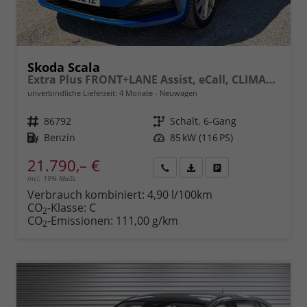
Skoda Scala
Extra Plus FRONT+LANE Assist, eCall, CLIMATRONIC, Berganfahrassistent, FULL LED, Einparkhilfe, KESSY, Sitzhzg., Tempomat + Speedlimiter, ISOFIX, SmartLink, 16" ALU, uvm.
unverbindliche Lieferzeit:
4 Monate
Neuwagen
Fahrzeugnr.
86792
Getriebe
Schalt. 6-Gang
Kraftstoff
Benzin
Leistung
85 kW (116 PS)
21.790,– €
incl. 19% MwSt.
Rückruf
PDF-
Fahrzeug
anfordern
Datei,
drucken,
Verbrauch kombiniert:
4,90 l/100km
Fahrzeugexposé
parken
CO
-Klasse:
C
2
drucken
oder
CO
-Emissionen:
111,00 g/km
2
vergleichen