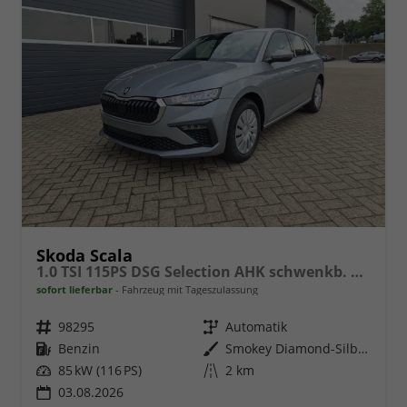
Skoda Scala
1.0 TSI 115PS DSG Selection AHK schwenkb. Klimaautomatik Sitzheizung PDC Rückf.Kamera Apple CarPlay Android Auto
sofort lieferbar
Fahrzeug mit Tageszulassung
Fahrzeugnr.
98295
Getriebe
Automatik
Kraftstoff
Benzin
Außenfarbe
Smokey Diamond-Silber Metallic
Leistung
85 kW (116 PS)
Kilometerstand
2 km
03.08.2026