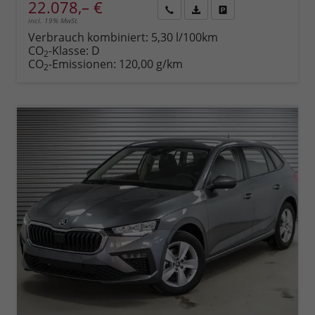
22.078,– €
incl. 19% MwSt.
Rückruf
PDF-
Fahrzeug
anfordern
Datei,
drucken,
Verbrauch kombiniert:
5,30 l/100km
Fahrzeugexposé
parken
CO
-Klasse:
D
2
drucken
oder
CO
-Emissionen:
120,00 g/km
2
vergleichen