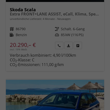
Skoda Scala
Extra FRONT+LANE ASSIST, eCall, Klima, Speedlimiter, Parksensoren hinten, ISOFIX, Full LED vorn, uvm.
unverbindliche Lieferzeit:
4 Monate
Neuwagen
Fahrzeugnr.
86790
Getriebe
Schalt. 6-Gang
Kraftstoff
Benzin
Leistung
85 kW (116 PS)
20.290,– €
incl. 19% MwSt.
Rückruf
PDF-
Fahrzeug
anfordern
Datei,
drucken,
Verbrauch kombiniert:
4,90 l/100km
Fahrzeugexposé
parken
CO
-Klasse:
C
2
drucken
oder
CO
-Emissionen:
111,00 g/km
2
vergleichen