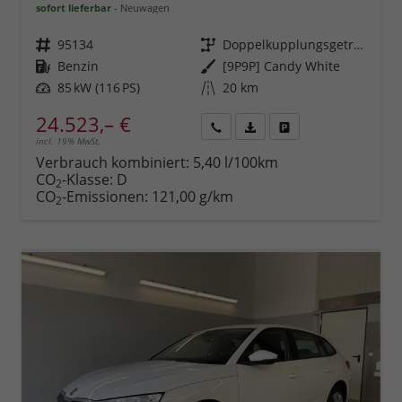
sofort lieferbar
Neuwagen
Fahrzeugnr.
95134
Getriebe
Doppelkupplungsgetriebe (DSG)
Kraftstoff
Benzin
Außenfarbe
[9P9P] Candy White
Leistung
85 kW (116 PS)
Kilometerstand
20 km
24.523,– €
incl. 19% MwSt.
Rückruf
PDF-
Fahrzeug
anfordern
Datei,
drucken,
Verbrauch kombiniert:
5,40 l/100km
Fahrzeugexposé
parken
CO
-Klasse:
D
2
drucken
oder
CO
-Emissionen:
121,00 g/km
2
vergleichen