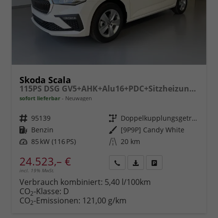
Skoda Scala
115PS DSG GV5+AHK+Alu16+PDC+Sitzheizung+App-Connect
sofort lieferbar
Neuwagen
Fahrzeugnr.
95139
Getriebe
Doppelkupplungsgetriebe (DSG)
Kraftstoff
Benzin
Außenfarbe
[9P9P] Candy White
Leistung
85 kW (116 PS)
Kilometerstand
20 km
24.523,– €
incl. 19% MwSt.
Rückruf
PDF-
Fahrzeug
anfordern
Datei,
drucken,
Verbrauch kombiniert:
5,40 l/100km
Fahrzeugexposé
parken
CO
-Klasse:
D
2
drucken
oder
CO
-Emissionen:
121,00 g/km
2
vergleichen