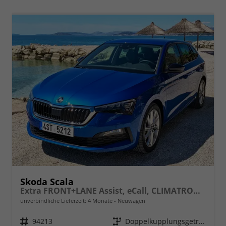
Skoda Scala
Extra FRONT+LANE Assist, eCall, CLIMATRONIC, Berganfahrassistent, FULL LED, Einparkhilfe, KESSY, Sitzhzg., Tempomat + Speedlimiter, ISOFIX, SmartLink, 16" ALU, uvm.
unverbindliche Lieferzeit:
4 Monate
Neuwagen
Fahrzeugnr.
94213
Getriebe
Doppelkupplungsgetriebe (DSG)