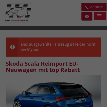
Anrufen
Das ausgewählte Fahrzeug ist leider nicht
verfügbar.
Skoda Scala Reimport EU-
Neuwagen mit top Rabatt