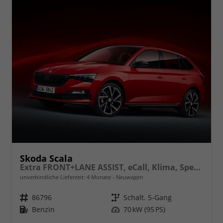
Skoda Scala
Extra FRONT+LANE ASSIST, eCall, Klima, Speedlimiter, Parksensoren hinten, ISOFIX, Full LED vorn, uvm.
unverbindliche Lieferzeit:
4 Monate
Neuwagen
Fahrzeugnr.
86796
Getriebe
Schalt. 5-Gang
Kraftstoff
Benzin
Leistung
70 kW (95 PS)