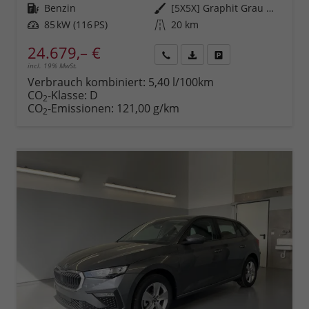
Kraftstoff
Benzin
Außenfarbe
[5X5X] Graphit Grau Metallic
Leistung
85 kW (116 PS)
Kilometerstand
20 km
24.679,– €
incl. 19% MwSt.
Rückruf
PDF-
Fahrzeug
anfordern
Datei,
drucken,
Verbrauch kombiniert:
5,40 l/100km
Fahrzeugexposé
parken
CO
-Klasse:
D
2
drucken
oder
CO
-Emissionen:
121,00 g/km
2
vergleichen