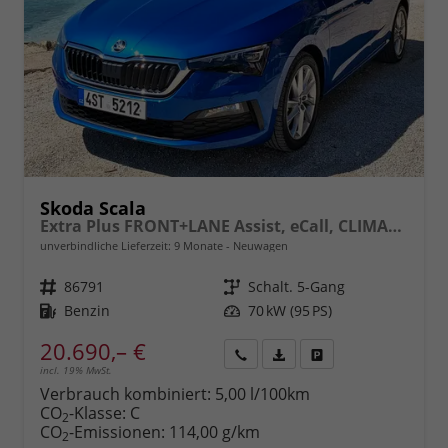
Skoda Scala
Extra Plus FRONT+LANE Assist, eCall, CLIMATRONIC, Berganfahrassistent, FULL LED, Einparkhilfe, KESSY, Sitzhzg., Tempomat + Speedlimiter, ISOFIX, SmartLink, 16" ALU, uvm.
unverbindliche Lieferzeit:
9 Monate
Neuwagen
Fahrzeugnr.
86791
Getriebe
Schalt. 5-Gang
Kraftstoff
Benzin
Leistung
70 kW (95 PS)
20.690,– €
incl. 19% MwSt.
Rückruf
PDF-
Fahrzeug
anfordern
Datei,
drucken,
Verbrauch kombiniert:
5,00 l/100km
Fahrzeugexposé
parken
CO
-Klasse:
C
2
drucken
oder
CO
-Emissionen:
114,00 g/km
2
vergleichen