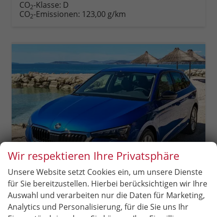
Fahrzeugexposé
parken
CO
-Klasse:
D
2
drucken
oder
CO
-Emissionen:
123,00 g/km
2
vergleichen
Wir respektieren Ihre Privatsphäre
Unsere Website setzt Cookies ein, um unsere Dienste
für Sie bereitzustellen. Hierbei berücksichtigen wir Ihre
Auswahl und verarbeiten nur die Daten für Marketing,
Skoda Scala
Analytics und Personalisierung, für die Sie uns Ihr
Extra Plus FRONT+LANE Assist, eCall, CLIMATRONIC, Berganfahrassistent, FULL LED, Einparkhilfe, KESSY, Sitzhzg., Tempomat + Speedlimiter, ISOFIX, SmartLink, 16" ALU, uvm.