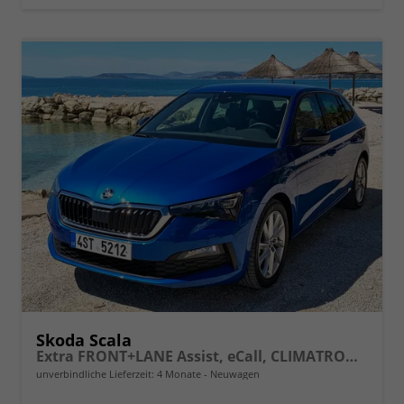
Skoda Scala
Extra FRONT+LANE Assist, eCall, CLIMATRONIC, Berganfahrassistent, FULL LED, Einparkhilfe, KESSY, Sitzhzg., Tempomat + Speedlimiter, ISOFIX, SmartLink, 16" ALU, uvm.
unverbindliche Lieferzeit:
4 Monate
Neuwagen