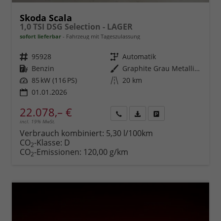
Skoda Scala
1,0 TSI DSG Selection - LAGER
sofort lieferbar
Fahrzeug mit Tageszulassung
Fahrzeugnr.
95928
Getriebe
Automatik
Kraftstoff
Benzin
Außenfarbe
Graphite Grau Metallic (5X)
Leistung
85 kW (116 PS)
Kilometerstand
20 km
01.01.2026
22.078,– €
incl. 19% MwSt.
Rückruf
PDF-
Fahrzeug
anfordern
Datei,
drucken,
Verbrauch kombiniert:
5,30 l/100km
Fahrzeugexposé
parken
CO
-Klasse:
D
2
drucken
oder
CO
-Emissionen:
120,00 g/km
2
vergleichen