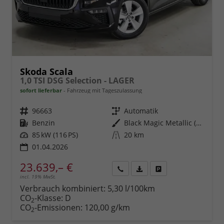
Skoda Scala
1,0 TSI DSG Selection - LAGER
sofort lieferbar
Fahrzeug mit Tageszulassung
Fahrzeugnr.
96663
Getriebe
Automatik
Kraftstoff
Benzin
Außenfarbe
Black Magic Metallic (1Z)
Leistung
85 kW (116 PS)
Kilometerstand
20 km
01.04.2026
23.639,– €
incl. 19% MwSt.
Rückruf
PDF-
Fahrzeug
anfordern
Datei,
drucken,
Verbrauch kombiniert:
5,30 l/100km
Fahrzeugexposé
parken
CO
-Klasse:
D
2
drucken
oder
CO
-Emissionen:
120,00 g/km
2
vergleichen