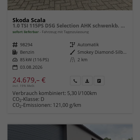
Skoda Scala
1.0 TSI 115PS DSG Selection AHK schwenkb. Klimaautomatik Sitzheizung PDC Rückf.Kamera Apple CarPlay Android Auto
sofort lieferbar
Fahrzeug mit Tageszulassung
Fahrzeugnr.
98294
Getriebe
Automatik
Kraftstoff
Benzin
Außenfarbe
Smokey Diamond-Silber Metallic
Leistung
85 kW (116 PS)
Kilometerstand
2 km
03.08.2026
24.679,– €
incl. 19% MwSt.
Rückruf
PDF-
Fahrzeug
anfordern
Datei,
drucken,
Verbrauch kombiniert:
5,30 l/100km
Fahrzeugexposé
parken
CO
-Klasse:
D
2
drucken
oder
CO
-Emissionen:
121,00 g/km
2
vergleichen