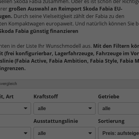
uellen Skoda Fabia zusammen. Oder es ist schon der Richtige
erer
großen Auswahl an Reimport Skoda Fabia EU-
ugen.
Durch seine Vielseitigkeit zählt der Fabia zu den
ten Kompaktwagen europaweit. Und natürlich können Sie b
Skoda Fabia günstig finanzieren
nten in der Liste Ihr Wunschmodell aus.
Mit den Filtern kö
t (frei konfigurierbar, Lagerfahrzeuge, Fahrzeuge im Vor
linie (Fabia Active, Fabia Ambition, Fabia Style, Fabia 
eingrenzen.
vergleich
t, Art
Kraftstoff
Getriebe
Ausstattungslinie
Sortierung