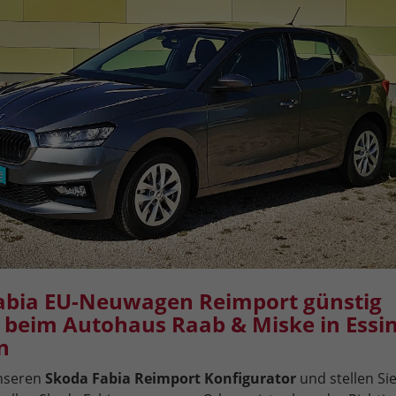
abia EU-Neuwagen Reimport günstig
- beim Autohaus Raab & Miske in Essi
n
unseren
Skoda Fabia Reimport Konfigurator
und stellen Sie