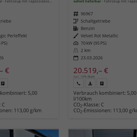
ar
Fahrzeug mit Tageszulassung
sofort lieferbar
Fahrzeug mit Tageszu
Fahrzeugnr.
96967
triebe
Getriebe
Schaltgetriebe
Kraftstoff
Benzin
gic Perleffekt
Außenfarbe
Velvet Rot Metallic
 PS)
Leistung
70 kW (95 PS)
Kilometerstand
2 km
26
23.03.2026
– €
20.519,– €
incl. 19% MwSt.
Fahrzeug
Rückruf
PDF-
Fahrzeug
kombiniert:
5,00
Verbrauch kombiniert:
5,00
,
drucken,
anfordern
Datei,
drucken,
l/100km
zeugexposé
parken
Fahrzeugexposé
parken
:
C
CO
-Klasse:
C
ken
oder
drucken
oder
2
ionen:
113,00 g/km
CO
-Emissionen:
113,00 g/
vergleichen
vergleichen
2