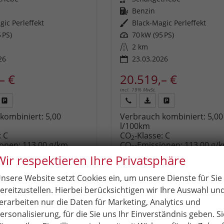
Kraftstoff
Benzin
gic Perleffekt
Außenfarbe
Black-Magic Perleffekt
 PS)
Leistung
70 kW (95 PS)
Kilometerstand
2 km
26
23.03.2026
– €
20.519,– €
incl. 19% MwSt.
Fahrzeug
Rückruf
PDF-
Fahrzeug
kombiniert:
5,00
Verbrauch kombiniert:
5,00
,
drucken,
anfordern
Datei,
drucken,
l/100km
zeugexposé
parken
Fahrzeugexposé
parken
:
C
CO
-Klasse:
C
ken
oder
drucken
oder
2
ionen:
113,00 g/km
CO
-Emissionen:
113,00 g/
vergleichen
vergleichen
2
Wir respektieren Ihre Privatsphäre
nsere Website setzt Cookies ein, um unsere Dienste für Sie
ereitzustellen. Hierbei berücksichtigen wir Ihre Auswahl un
erarbeiten nur die Daten für Marketing, Analytics und
ersonalisierung, für die Sie uns Ihr Einverständnis geben. Si