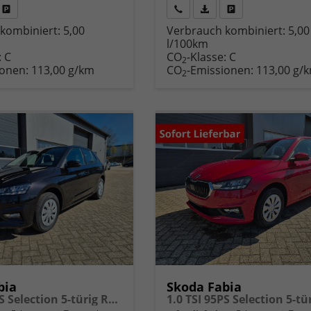
Fahrzeug
Rückruf
PDF-
Fahrzeug
kombiniert:
5,00
Verbrauch kombiniert:
5,00
,
drucken,
anfordern
Datei,
drucken,
l/100km
zeugexposé
parken
Fahrzeugexposé
parken
:
C
CO
-Klasse:
C
ken
oder
drucken
oder
2
ionen:
113,00 g/km
CO
-Emissionen:
113,00 g/
vergleichen
vergleichen
2
bia
Skoda Fabia
1.0 TSI 95PS Selection 5-türig Rückf.Kamera Parksensoren Sitzheizung Multifunktionslenkrad Klima Skoda-Radio Bluetooth Touchscreen Tempomat Nebelsch. Apple CarPlay + Android Auto