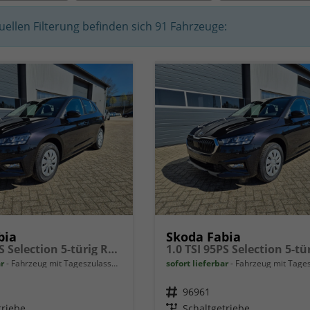
tuellen Filterung befinden sich
91
Fahrzeuge:
bia
Skoda Fabia
1.0 TSI 95PS Selection 5-türig Rückf.Kamera Parksensoren Sitzheizung Multifunktionslenkrad Klima Skoda-Radio Bluetooth Touchscreen Tempomat Nebelsch. Apple CarPlay + Android Auto
ar
Fahrzeug mit Tageszulassung
sofort lieferbar
Fahrzeug mit Tageszu
Fahrzeugnr.
96961
triebe
Getriebe
Schaltgetriebe