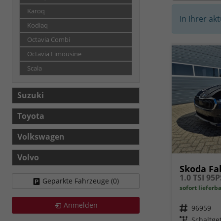
Karoq
In Ihrer ak
Kodiaq
Octavia Combi
Octavia Limousine
Scala
Suzuki
Toyota
Volkswagen
Volvo
Skoda Fa
Geparkte Fahrzeuge (
0
)
sofort lieferb
Anmelden
Fahrzeugnr.
96959
Getriebe
Schaltge