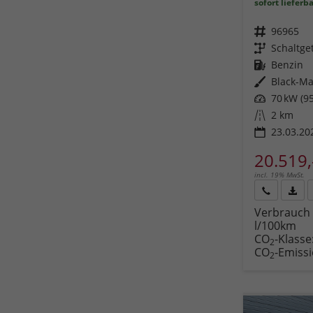
sofort lieferb
Fahrzeugnr.
96965
Getriebe
Schaltge
Kraftstoff
Benzin
Außenfarbe
Black-Ma
Leistung
70 kW (95
Kilometerstand
2 km
23.03.20
20.519,
incl. 19% MwSt.
Rückruf
PDF-
Verbrauch 
anfordern
Datei
l/100km
Fahr
CO
-Klasse
druc
2
CO
-Emiss
2