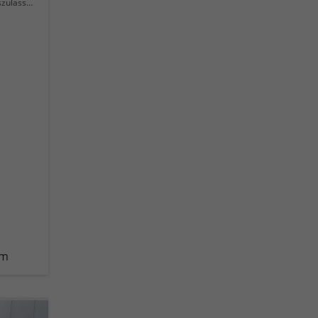
lassung
km