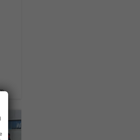
km
d
e