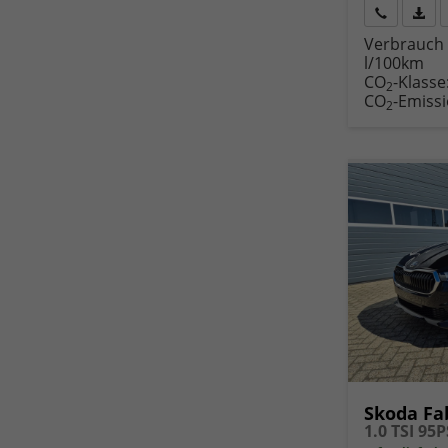
Rückruf
PDF-
Verbrauch 
anfordern
Datei
l/100km
Fahr
CO
-Klasse
druc
2
CO
-Emiss
2
Skoda Fa