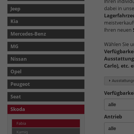
Ihren individ
dabei in uns
Jeep
Lagerfahrze
Kia
meistverkauf
Ihren neuen
Mercedes-Benz
Wählen Sie u
MG
Verfügbarkei
Ausstattungs
Nissan
Carlo), etc. 
Opel
Ausstattungs
Peugeot
Verfügbarkei
Seat
Skoda
Antrieb
Fabia
Kamiq