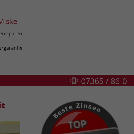
Miske
len sparen
ergarantie
07365 / 86-0
it