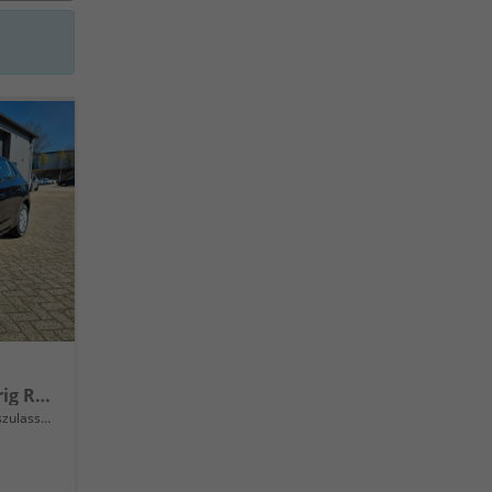
1.0 TSI 95PS Selection 5-türig Rückf.Kamera Parksensoren Sitzheizung Multifunktionslenkrad Klima Skoda-Radio Bluetooth Touchscreen Tempomat Nebelsch. Apple CarPlay + Android Auto
lassung