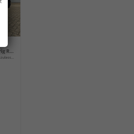
t
1.0 TSI 95PS Selection 5-türig Rückf.Kamera Parksensoren Sitzheizung Multifunktionslenkrad Klima Skoda-Radio Bluetooth Touchscreen Tempomat Nebelsch. Apple CarPlay + Android Auto
lassung