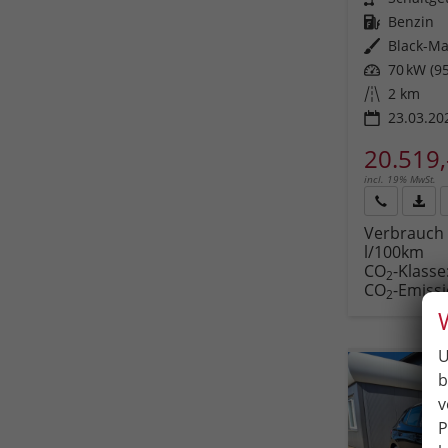
Kraftstoff
Benzin
Außenfarbe
Black-Ma
Leistung
70 kW (95
Kilometerstand
2 km
23.03.20
20.519,
incl. 19% MwSt.
Rückruf
PDF-
Verbrauch 
anfordern
Datei
l/100km
Fahr
CO
-Klasse
druc
2
CO
-Emiss
2
U
b
v
P