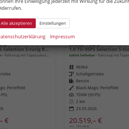
önnen Ihre Einwilligung jederzeit mit Wirkung für die Zukunf
iderrufen.
Alle akzeptieren
Einstellungen
atenschutzerklärung
Impressum
bia
Skoda Fabia
1.0 TSI 95PS Selection 5-türig Rückf.Kamera Parksensoren Sitzheizung Multifunktionslenkrad Klima Skoda-Radio Bluetooth Touchscreen Tempomat Nebelsch. Apple CarPlay + Android Auto
ar
Fahrzeug mit Tageszulassung
sofort lieferbar
Fahrzeug mit Tageszu
Fahrzeugnr.
96964
triebe
Getriebe
Schaltgetriebe
Kraftstoff
Benzin
gic Perleffekt
Außenfarbe
Black-Magic Perleffekt
 PS)
Leistung
70 kW (95 PS)
Kilometerstand
2 km
26
23.03.2026
– €
20.519,– €
incl. 19% MwSt.