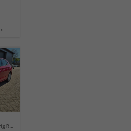
km
1.0 TSI 95PS Selection 5-türig Rückf.Kamera Parksensoren Sitzheizung Multifunktionslenkrad Klima Skoda-Radio Bluetooth Touchscreen Tempomat Nebelsch. Apple CarPlay + Android Auto