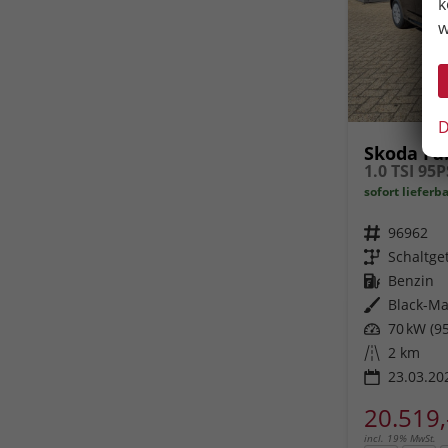
k
w
D
Skoda Fa
sofort lieferb
Fahrzeugnr.
96962
Getriebe
Schaltge
Kraftstoff
Benzin
Außenfarbe
Black-Ma
Leistung
70 kW (95
Kilometerstand
2 km
23.03.20
20.519,
incl. 19% MwSt.