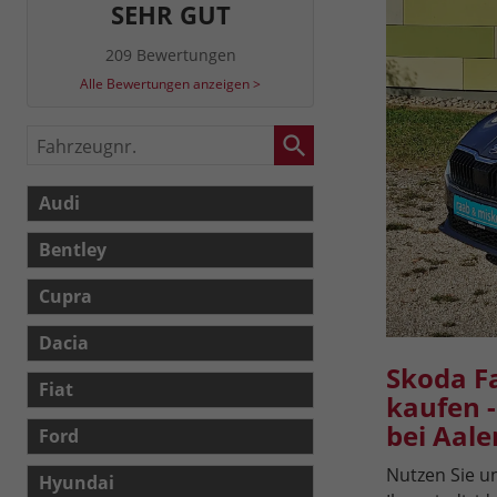
SEHR GUT
209 Bewertungen
Alle Bewertungen anzeigen >
Fahrzeugnr.
Audi
Bentley
Cupra
Dacia
Skoda F
Fiat
kaufen 
bei Aale
Ford
Nutzen Sie 
Hyundai