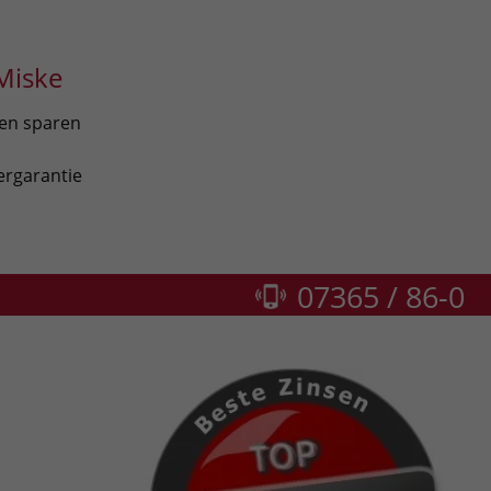
Miske
len sparen
ergarantie
07365 / 86-0