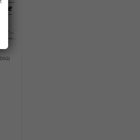
t
Sportline TSI 4x4 360°+19 Zoll+Navi+AHK+360°+ACC+Frontscheibe beheizbar+Travel Assist
Neuwagen
(DSG)