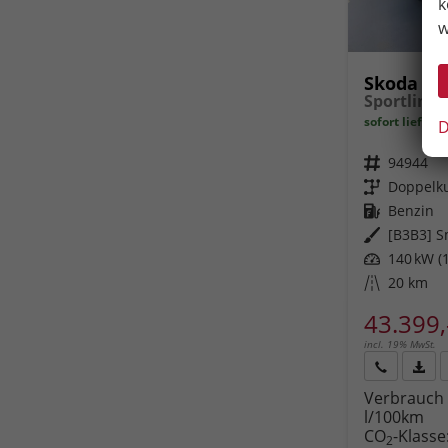
k
w
Skoda Ka
sofort lieferb
D
Fahrzeugnr.
94944
Getriebe
Doppelku
Kraftstoff
Benzin
Außenfarbe
Leistung
140 kW (1
Kilometerstand
20 km
43.399,
incl. 19% MwSt.
Rückruf
PDF-
Verbrauch 
anfordern
Datei
l/100km
Fahr
CO
-Klasse
druc
2