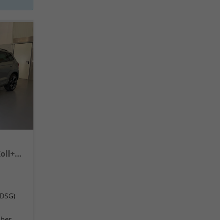
Sportline TSI 4x4 360°+19 Zoll+Navi+AHK+360°+ACC+Frontscheibe beheizbar+Travel Assist
(DSG)
[B3B3] Smokey Diamond-Silber Metallic