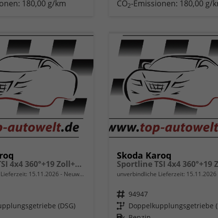
ionen:
180,00 g/km
CO
-Emissionen:
180,00 g/
vergleichen
vergleichen
2
roq
Skoda Karoq
Sportline TSI 4x4 360°+19 Zoll+Navi+AHK+360°+ACC+Frontscheibe beheizbar+Travel Assist
Lieferzeit:
15.11.2026
Neuwagen
unverbindliche Lieferzeit:
15.11.2026
Fahrzeugnr.
94947
pplungsgetriebe (DSG)
Getriebe
Doppelkupplungsgetriebe 
Kraftstoff
Benzin