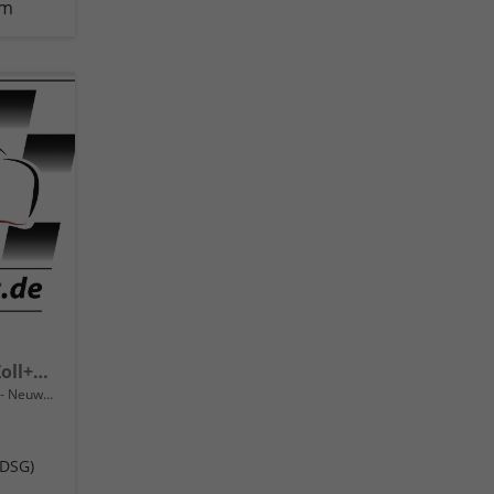
km
Sportline TSI 4x4 360°+19 Zoll+Navi+AHK+360°+ACC+Frontscheibe beheizbar+Travel Assist
Neuwagen
(DSG)