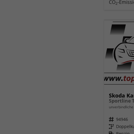
CO
-Emiss
2
Skoda Ka
unverbindliche 
Fahrzeugnr.
94946
Getriebe
Doppelku
Kraftstoff
Benzin