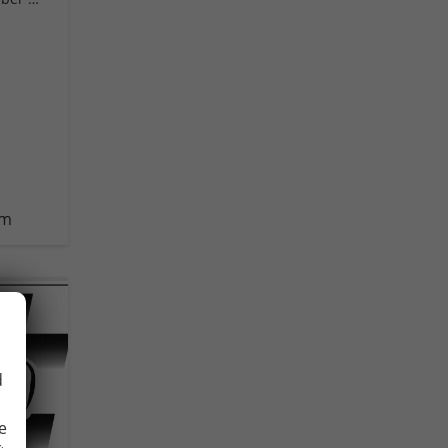
km
d
e