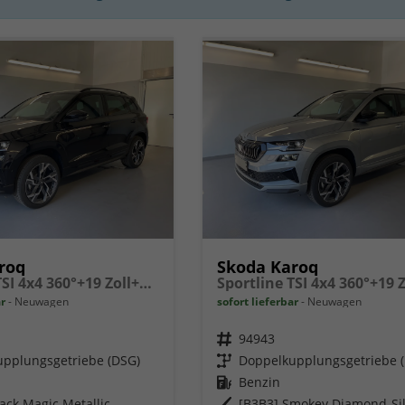
roq
Skoda Karoq
Sportline TSI 4x4 360°+19 Zoll+Navi+AHK+360°+ACC+Frontscheibe beheizbar+Travel Assist
ar
Neuwagen
sofort lieferbar
Neuwagen
Fahrzeugnr.
94943
pplungsgetriebe (DSG)
Getriebe
Doppelkupplungsgetriebe 
Kraftstoff
Benzin
lack Magic Metallic
Außenfarbe