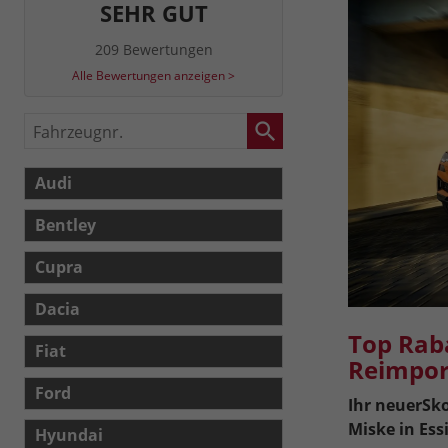
SEHR GUT
209 Bewertungen
Alle Bewertungen anzeigen >
Fahrzeugnr.
Audi
Bentley
Cupra
Dacia
Top Rab
Fiat
Reimpor
Ford
Ihr neuer
Sko
Miske in Ess
Hyundai