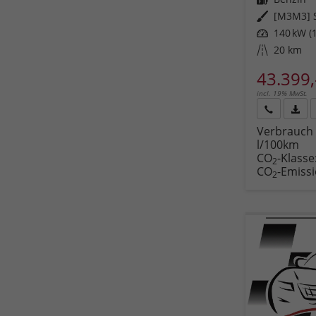
Außenfarbe
[M3M3] S
Leistung
140 kW (1
Kilometerstand
20 km
43.399,
incl. 19% MwSt.
Rückruf
PDF-
Verbrauch 
anfordern
Datei
l/100km
Fahr
CO
-Klasse
druc
2
CO
-Emiss
2