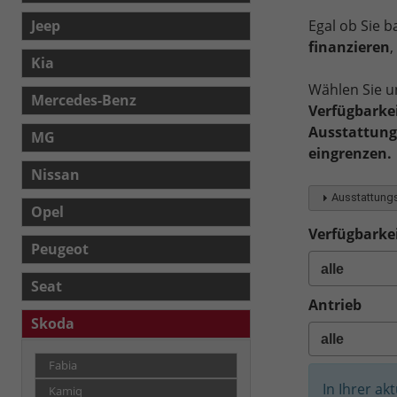
Jeep
Egal ob Sie 
finanzieren
Kia
Wählen Sie u
Mercedes-Benz
Verfügbarkei
Ausstattungs
MG
eingrenzen.
Nissan
Ausstattungs
Opel
Verfügbarkei
Peugeot
Seat
Antrieb
Skoda
Fabia
In Ihrer ak
Kamiq