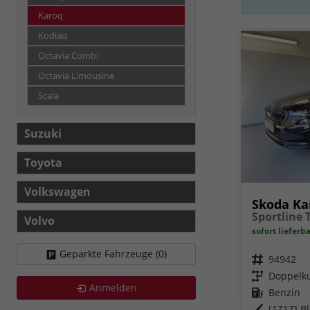
Karoq
Kodiaq
Octavia Combi
Octavia Limousine
Scala
Suzuki
Toyota
Volkswagen
Skoda Ka
Volvo
sofort lieferb
Geparkte Fahrzeuge (
0
)
Fahrzeugnr.
94942
Getriebe
Doppelku
Anmelden
Kraftstoff
Benzin
Außenfarbe
[1Z1Z] B