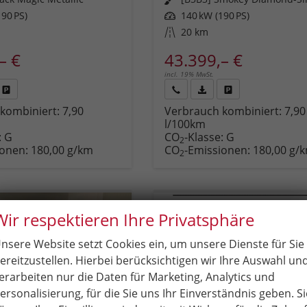
90 PS)
Leistung
140 kW (190 PS)
Kilometerstand
20 km
– €
43.399,– €
incl. 19% MwSt.
Fahrzeug
Rückruf
PDF-
Fahrzeug
kombiniert:
7,90
Verbrauch kombiniert:
7,90
,
drucken,
anfordern
Datei,
drucken,
l/100km
zeugexposé
parken
Fahrzeugexposé
parken
:
G
CO
-Klasse:
G
ken
oder
drucken
oder
2
ionen:
180,00 g/km
CO
-Emissionen:
180,00 g/
vergleichen
vergleichen
2
Wir respektieren Ihre Privatsphäre
nsere Website setzt Cookies ein, um unsere Dienste für Sie
ereitzustellen. Hierbei berücksichtigen wir Ihre Auswahl un
erarbeiten nur die Daten für Marketing, Analytics und
ersonalisierung, für die Sie uns Ihr Einverständnis geben. Si