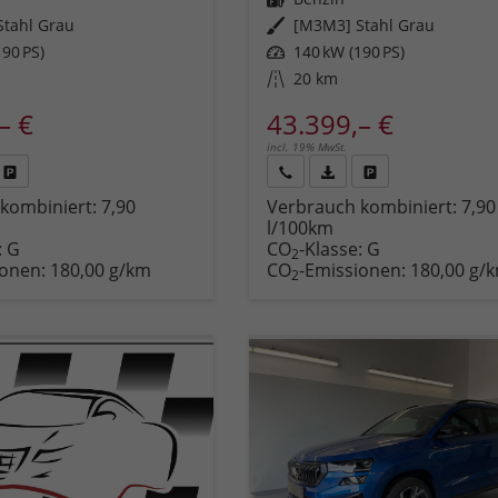
tahl Grau
Außenfarbe
[M3M3] Stahl Grau
90 PS)
Leistung
140 kW (190 PS)
Kilometerstand
20 km
– €
43.399,– €
incl. 19% MwSt.
Fahrzeug
Rückruf
PDF-
Fahrzeug
kombiniert:
7,90
Verbrauch kombiniert:
7,90
,
drucken,
anfordern
Datei,
drucken,
l/100km
zeugexposé
parken
Fahrzeugexposé
parken
:
G
CO
-Klasse:
G
ken
oder
drucken
oder
2
ionen:
180,00 g/km
CO
-Emissionen:
180,00 g/
vergleichen
vergleichen
2