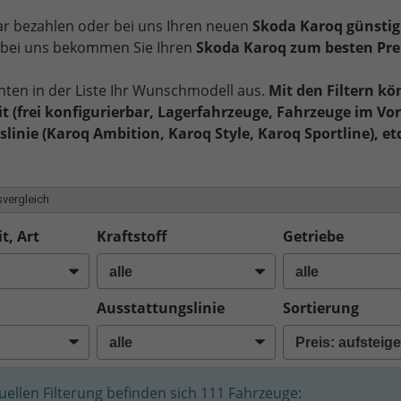
bar bezahlen oder bei uns Ihren neuen
Skoda Karoq günstig
, bei uns bekommen Sie Ihren
Skoda Karoq zum besten Pre
nten in der Liste Ihr Wunschmodell aus.
Mit den Filtern kö
t (frei konfigurierbar, Lagerfahrzeuge, Fahrzeuge im Vor
linie (Karoq Ambition, Karoq Style, Karoq Sportline), et
vergleich
t, Art
Kraftstoff
Getriebe
Ausstattungslinie
Sortierung
tuellen Filterung befinden sich
111
Fahrzeuge: