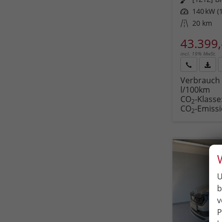
Leistung
140 kW (1
Kilometerstand
20 km
43.399,
incl. 19% MwSt.
Rückruf
PDF-
Verbrauch 
anfordern
Datei
l/100km
Fahr
CO
-Klasse
druc
2
CO
-Emiss
2
U
b
v
P