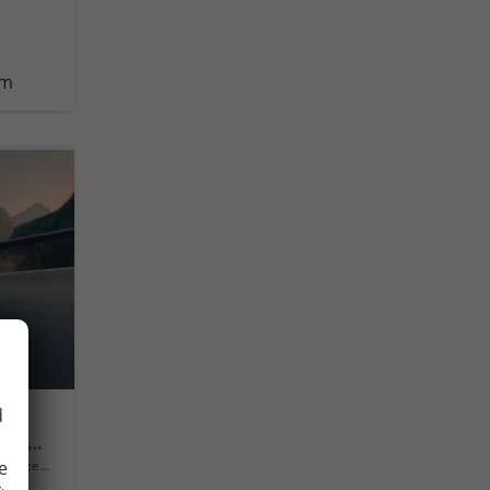
km
d
Style Mild Hybrid Rückfahrkamera Rear Assist, Schlüsselloses Öffnen Keyless Access und schlüsselloser Start, getönte Heckscheiben von der B-Säule bis zum Heck, Metallic, LED-Scheinwerfer Plus, mit Kurvenlicht, Schlechtwetterscheinwerfer vorn, 18" A
e
rzeug mit Tageszulassung