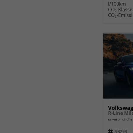
l/100km
Fahr
CO
-Klasse
druc
2
CO
-Emiss
2
Volkswag
unverbindliche 
Fahrzeugnr.
93293