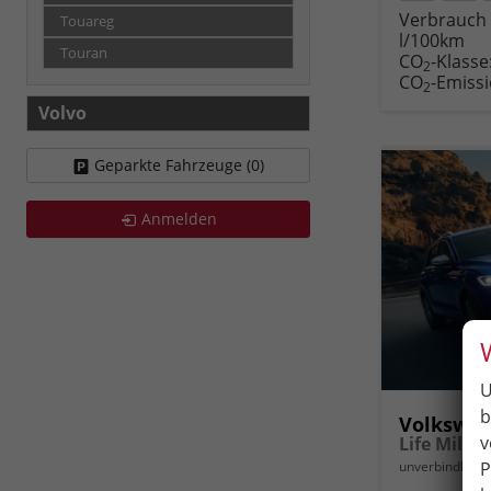
Rückruf
PDF-
Verbrauch 
Touareg
anfordern
Datei
l/100km
Fahr
Touran
CO
-Klasse
druc
2
CO
-Emiss
2
Volvo
Geparkte Fahrzeuge (
0
)
Anmelden
U
b
Volkswag
v
P
unverbindliche 