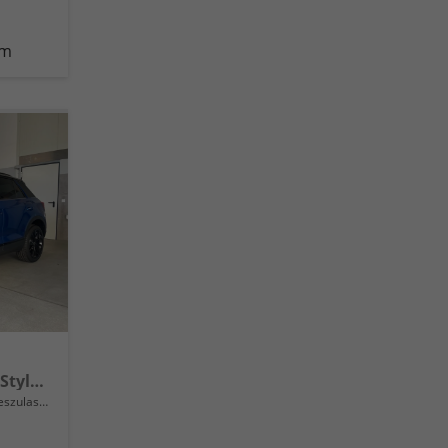
km
Style TDI DSG Pano+Black Style+AHK+Navi+ergoActive+IQ.Drive+Kamera+Keyless
lassung