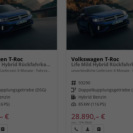
en T-Roc
Volkswagen T-Roc
Trend Mild Hybrid Rückfahrkamera Rear Assist, Schlüsselloses Öffnen Keyless Access und schlüsselloser Start, getönte Heckscheiben von der B-Säule bis zum Heck, Metallic, LED-Scheinwerfer Plus, mit Kurvenlicht, Schlechtwetterscheinwerfer vorn, 18" A
Lieferzeit:
6 Monate
Fahrzeug mit Tageszulassung
unverbindliche Lieferzeit:
6 Monate
Fah
Fahrzeugnr.
93290
pplungsgetriebe (DSG)
Getriebe
Doppelkupplungsgetriebe 
enzin
Kraftstoff
Hybrid Benzin
6 PS)
Leistung
85 kW (116 PS)
– €
28.890,– €
incl. 19% MwSt.