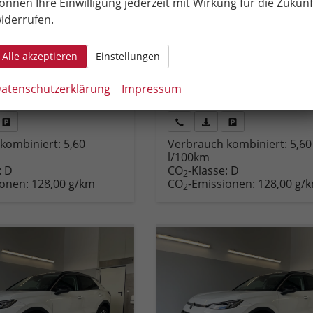
önnen Ihre Einwilligung jederzeit mit Wirkung für die Zukunf
Fahrzeugnr.
93292
iderrufen.
pplungsgetriebe (DSG)
Getriebe
Doppelkupplungsgetriebe 
enzin
Kraftstoff
Hybrid Benzin
Alle akzeptieren
Einstellungen
50 PS)
Leistung
110 kW (150 PS)
– €
35.090,– €
atenschutzerklärung
Impressum
incl. 19% MwSt.
Fahrzeug
Rückruf
PDF-
Fahrzeug
kombiniert:
5,60
Verbrauch kombiniert:
5,60
,
drucken,
anfordern
Datei,
drucken,
l/100km
zeugexposé
parken
Fahrzeugexposé
parken
:
D
CO
-Klasse:
D
ken
oder
drucken
oder
2
ionen:
128,00 g/km
CO
-Emissionen:
128,00 g/
vergleichen
vergleichen
2