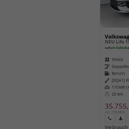
Volkswag
sofort lieferb
Fahrzeugnr.
95665
Getriebe
Doppelku
Kraftstoff
Benzin
Außenfarbe
[0QA1] P
Leistung
110 kW (1
Kilometerstand
20 km
35.755,
incl. 19% MwSt.
Rückruf
PDF-
Verbrauch 
anfordern
Datei