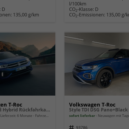
l/100km
zeugexposé
parken
Fahrzeugexposé
parken
:
D
CO
-Klasse:
D
ken
oder
drucken
oder
2
ionen:
135,00 g/km
CO
-Emissionen:
135,00 g/
vergleichen
vergleichen
2
en T-Roc
Volkswagen T-Roc
R-Line Mild Hybrid Rückfahrkamera Rear Assist, Schlüsselloses Öffnen Keyless Access und schlüsselloser Start, getönte Heckscheiben von der B-Säule bis zum Heck, Metallic, LED-Scheinwerfer Plus, mit Kurvenlicht, Schlechtwetterscheinwerfer vorn, 18" A
Lieferzeit:
6 Monate
Fahrzeug mit Tageszulassung
sofort lieferbar
Neuwagen mit Tageszu
Fahrzeugnr.
93786