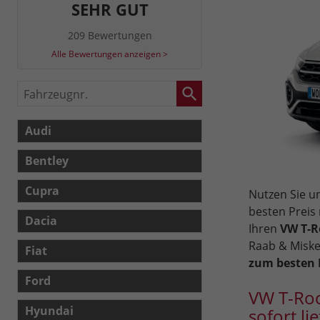
SEHR GUT
209 Bewertungen
Alle Bewertungen anzeigen >
Fahrzeugnr.
Audi
Bentley
Cupra
Nutzen Sie 
besten Preis
Dacia
Ihren
VW T-R
Raab & Miske
Fiat
zum besten P
Ford
VW T-Roc
Hyundai
sofort li