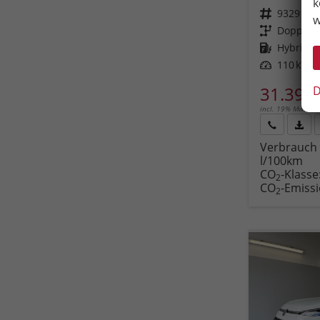
k
Fahrzeugnr.
93291
w
Getriebe
Doppelku
Kraftstoff
Hybrid B
Leistung
110 kW (1
31.390,
D
incl. 19% MwSt.
Rückruf
PDF-
Verbrauch 
anfordern
Datei
l/100km
Fahr
CO
-Klasse
druc
2
CO
-Emiss
2