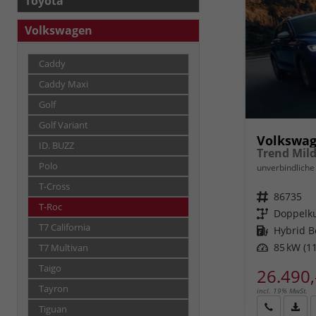
Toyota
Volkswagen
Caddy
Caddy Maxi
Golf
Golf Variant
Volkswag
ID. BUZZ
Polo
unverbindliche 
T-Cross
Fahrzeugnr.
86735
T-Roc
Getriebe
Doppelku
T7 California
Kraftstoff
Hybrid B
Leistung
85 kW (11
T7 Multivan
Taigo
26.490,
Tayron
incl. 19% MwSt.
Tiguan