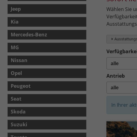
Jeep
Wählen Sie un
Verfügbarkei
Kia
Ausstattungsl
Mercedes-Benz
Ausstattungs
MG
Verfügbarkei
Nissan
Opel
Antrieb
Peugeot
Seat
In Ihrer ak
Skoda
Suzuki