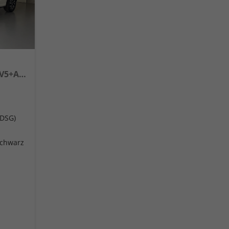
NEU Life 150PS eTSI DSG GV5+AHK+Kamera+Sitzheiz+Lenkradheiz+getönt.Scheiben
(DSG)
Schwarz