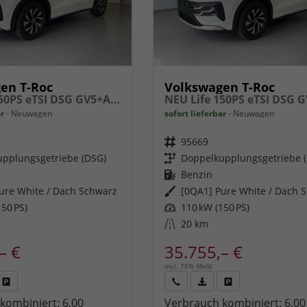
en T-Roc
Volkswagen T-Roc
NEU Life 150PS eTSI DSG GV5+AHK+Kamera+Sitzheiz+Lenkradheiz+getönt.Scheiben
ar
Neuwagen
sofort lieferbar
Neuwagen
Fahrzeugnr.
95669
pplungsgetriebe (DSG)
Getriebe
Doppelkupplungsgetriebe 
Kraftstoff
Benzin
ure White / Dach Schwarz
Außenfarbe
[0QA1] Pure White / Dach 
50 PS)
Leistung
110 kW (150 PS)
Kilometerstand
20 km
– €
35.755,– €
incl. 19% MwSt.
Fahrzeug
Rückruf
PDF-
Fahrzeug
kombiniert:
6,00
Verbrauch kombiniert:
6,00
,
drucken,
anfordern
Datei,
drucken,