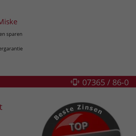
Miske
len sparen
ergarantie
07365 / 86-0
t