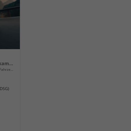
Life Mild Hybrid Rückfahrkamera Rear Assist, Schlüsselloses Öffnen Keyless Access und schlüsselloser Start, getönte Heckscheiben von der B-Säule bis zum Heck, Metallic, LED-Scheinwerfer Plus, mit Kurvenlicht, Schlechtwetterscheinwerfer vorn, 18" A
rzeug mit Tageszulassung
(DSG)