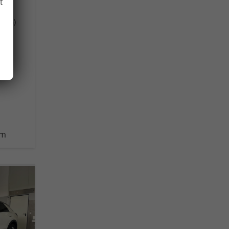
t
(DSG)
km