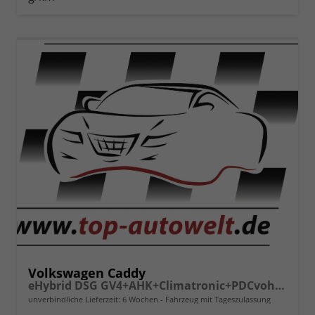
Volkswagen Caddy
eHybrid DSG GV4+AHK+Climatronic+PDCvohi+Cam+Regensens.+AppConnect
unverbindliche Lieferzeit:
6 Wochen
Fahrzeug mit Tageszulassung