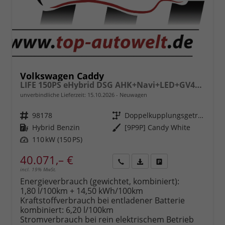
Volkswagen Caddy
LIFE 150PS eHybrid DSG AHK+Navi+LED+GV4+PDC+Sitzheiz+App-Connect
unverbindliche Lieferzeit:
15.10.2026
Neuwagen
Fahrzeugnr.
98178
Getriebe
Doppelkupplungsgetriebe (DSG)
Kraftstoff
Hybrid Benzin
Außenfarbe
[9P9P] Candy White
Leistung
110 kW (150 PS)
40.071,– €
incl. 19% MwSt.
Rückruf
PDF-
Fahrzeug
anfordern
Datei,
drucken,
Energieverbrauch (gewichtet, kombiniert):
Fahrzeugexposé
parken
1,80 l/100km + 14,50 kWh/100km
drucken
oder
Kraftstoffverbrauch bei entladener Batterie
vergleichen
kombiniert:
6,20 l/100km
Stromverbrauch bei rein elektrischem Betrieb