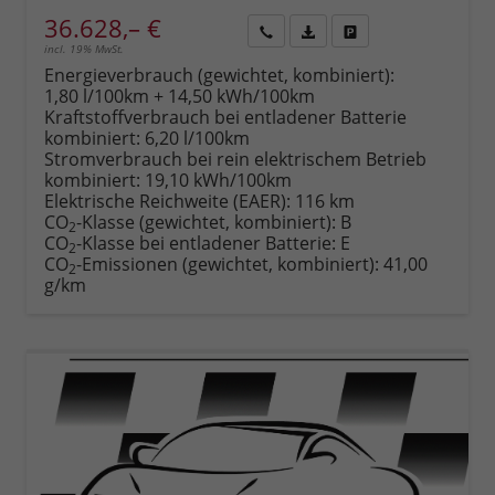
36.628,– €
incl. 19% MwSt.
Rückruf
PDF-
Fahrzeug
anfordern
Datei,
drucken,
Energieverbrauch (gewichtet, kombiniert):
Fahrzeugexposé
parken
1,80 l/100km + 14,50 kWh/100km
drucken
oder
Kraftstoffverbrauch bei entladener Batterie
vergleichen
kombiniert:
6,20 l/100km
Stromverbrauch bei rein elektrischem Betrieb
kombiniert:
19,10 kWh/100km
Elektrische Reichweite (EAER):
116 km
CO
-Klasse (gewichtet, kombiniert):
B
2
CO
-Klasse bei entladener Batterie:
E
2
CO
-Emissionen (gewichtet, kombiniert):
41,00
2
g/km