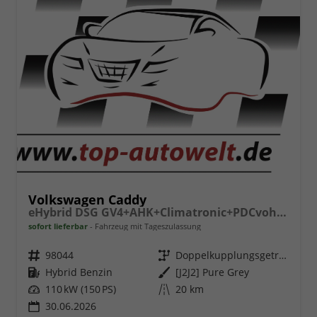
Volkswagen Caddy
eHybrid DSG GV4+AHK+Climatronic+PDCvohi+Cam+Regensens.+AppConnect
sofort lieferbar
Fahrzeug mit Tageszulassung
Fahrzeugnr.
98044
Getriebe
Doppelkupplungsgetriebe (DSG)
Kraftstoff
Hybrid Benzin
Außenfarbe
[J2J2] Pure Grey
Leistung
110 kW (150 PS)
Kilometerstand
20 km
30.06.2026