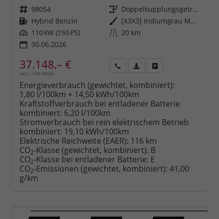
Fahrzeugnr.
98054
Getriebe
Doppelkupplungsgetriebe (DSG)
Kraftstoff
Hybrid Benzin
Außenfarbe
[X3X3] Indiumgrau Metallic
Leistung
110 kW (150 PS)
Kilometerstand
20 km
30.06.2026
37.148,– €
incl. 19% MwSt.
Rückruf
PDF-
Fahrzeug
anfordern
Datei,
drucken,
Energieverbrauch (gewichtet, kombiniert):
Fahrzeugexposé
parken
1,80 l/100km + 14,50 kWh/100km
drucken
oder
Kraftstoffverbrauch bei entladener Batterie
vergleichen
kombiniert:
6,20 l/100km
Stromverbrauch bei rein elektrischem Betrieb
kombiniert:
19,10 kWh/100km
Elektrische Reichweite (EAER):
116 km
CO
-Klasse (gewichtet, kombiniert):
B
2
CO
-Klasse bei entladener Batterie:
E
2
CO
-Emissionen (gewichtet, kombiniert):
41,00
2
g/km