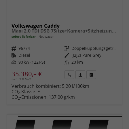
Volkswagen Caddy
Maxi 2.0 TDI DSG 7Sitze+Kamera+Sitzheizung+PDC vo+hi+ACC+Climatronic
sofort lieferbar
Neuwagen
Fahrzeugnr.
96774
Getriebe
Doppelkupplungsgetriebe (DSG)
Kraftstoff
Diesel
Außenfarbe
[J2J2] Pure Grey
Leistung
90 kW (122 PS)
Kilometerstand
20 km
35.380,– €
incl. 19% MwSt.
Rückruf
PDF-
Fahrzeug
anfordern
Datei,
drucken,
Verbrauch kombiniert:
5,20 l/100km
Fahrzeugexposé
parken
CO
-Klasse:
E
2
drucken
oder
CO
-Emissionen:
137,00 g/km
2
vergleichen