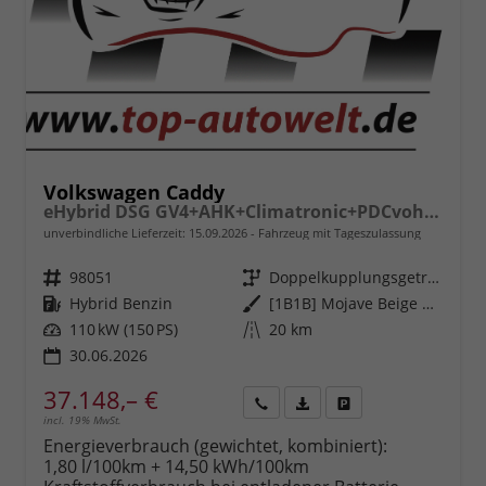
Volkswagen Caddy
eHybrid DSG GV4+AHK+Climatronic+PDCvohi+Cam+Regensens.+AppConnect
unverbindliche Lieferzeit:
15.09.2026
Fahrzeug mit Tageszulassung
Fahrzeugnr.
98051
Getriebe
Doppelkupplungsgetriebe (DSG)
Kraftstoff
Hybrid Benzin
Außenfarbe
[1B1B] Mojave Beige Metallic
Leistung
110 kW (150 PS)
Kilometerstand
20 km
30.06.2026
37.148,– €
incl. 19% MwSt.
Rückruf
PDF-
Fahrzeug
anfordern
Datei,
drucken,
Energieverbrauch (gewichtet, kombiniert):
Fahrzeugexposé
parken
1,80 l/100km + 14,50 kWh/100km
drucken
oder