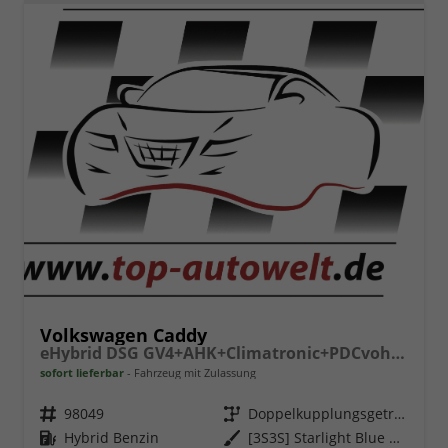
Volkswagen Caddy
eHybrid DSG GV4+AHK+Climatronic+PDCvohi+Cam+Regensens.+AppConnect
sofort lieferbar
Fahrzeug mit Zulassung
Fahrzeugnr.
98049
Getriebe
Doppelkupplungsgetriebe (DSG)
Kraftstoff
Hybrid Benzin
Außenfarbe
[3S3S] Starlight Blue Metallic