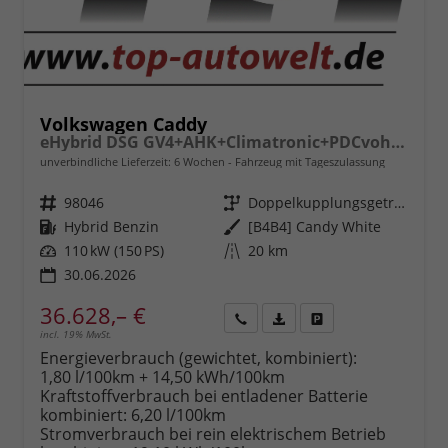
Volkswagen Caddy
eHybrid DSG GV4+AHK+Climatronic+PDCvohi+Cam+Regensens.+AppConnect
unverbindliche Lieferzeit:
6 Wochen
Fahrzeug mit Tageszulassung
Fahrzeugnr.
98046
Getriebe
Doppelkupplungsgetriebe (DSG)
Kraftstoff
Hybrid Benzin
Außenfarbe
[B4B4] Candy White
Leistung
110 kW (150 PS)
Kilometerstand
20 km
30.06.2026
36.628,– €
incl. 19% MwSt.
Rückruf
PDF-
Fahrzeug
anfordern
Datei,
drucken,
Energieverbrauch (gewichtet, kombiniert):
Fahrzeugexposé
parken
1,80 l/100km + 14,50 kWh/100km
drucken
oder
Kraftstoffverbrauch bei entladener Batterie
vergleichen
kombiniert:
6,20 l/100km
Stromverbrauch bei rein elektrischem Betrieb