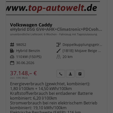
Volkswagen Caddy
eHybrid DSG GV4+AHK+Climatronic+PDCvohi+Cam+Regensens.+AppConnect
unverbindliche Lieferzeit:
6 Wochen
Fahrzeug mit Tageszulassung
Fahrzeugnr.
98052
Getriebe
Doppelkupplungsgetriebe (DSG)
Kraftstoff
Hybrid Benzin
Außenfarbe
[1B1B] Mojave Beige Metallic
Leistung
110 kW (150 PS)
Kilometerstand
20 km
30.06.2026
37.148,– €
incl. 19% MwSt.
Rückruf
PDF-
Fahrzeug
anfordern
Datei,
drucken,
Energieverbrauch (gewichtet, kombiniert):
Fahrzeugexposé
parken
1,80 l/100km + 14,50 kWh/100km
drucken
oder
Kraftstoffverbrauch bei entladener Batterie
vergleichen
kombiniert:
6,20 l/100km
Stromverbrauch bei rein elektrischem Betrieb
kombiniert:
19,10 kWh/100km
Elektrische Reichweite (EAER):
116 km