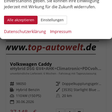
Einverständnis geben. Sie können Ihre Einwilligung
jederzeit mit Wirkung für die Zukunft widerrufen.
Alle akzeptieren
Einstellungen
Datenschutzerklärung
Impressum
Volkswagen Caddy
eHybrid DSG GV4+AHK+Climatronic+PDCvohi+Cam+Regensens.+AppConnect
unverbindliche Lieferzeit:
6 Wochen
Fahrzeug mit Tageszulassung
Fahrzeugnr.
98050
Getriebe
Doppelkupplungsgetriebe (DSG)
Kraftstoff
Hybrid Benzin
Außenfarbe
[3S3S] Starlight Blue Metallic
Leistung
110 kW (150 PS)
Kilometerstand
20 km
30.06.2026
37.148,– €