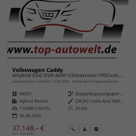
Volkswagen Caddy
eHybrid DSG GV4+AHK+Climatronic+PDCvohi+Cam+Regensens.+AppConnect
unverbindliche Lieferzeit:
15.09.2026
Fahrzeug mit Tageszulassung
Fahrzeugnr.
98057
Getriebe
Doppelkupplungsgetriebe (DSG)
Kraftstoff
Hybrid Benzin
Außenfarbe
[3K3K] Costa Azul Metallic
Leistung
110 kW (150 PS)
Kilometerstand
20 km
30.06.2026
37.148,– €
incl. 19% MwSt.
Rückruf
PDF-
Fahrzeug