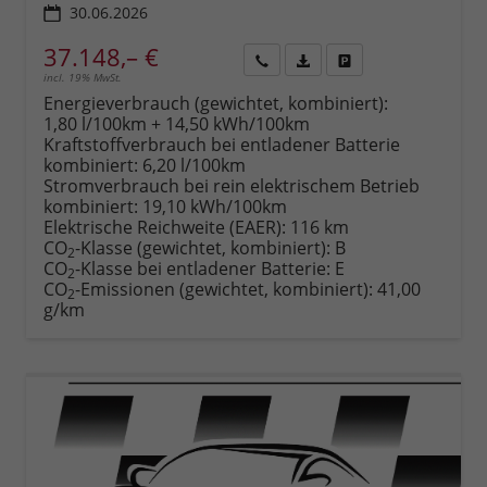
30.06.2026
37.148,– €
incl. 19% MwSt.
Rückruf
PDF-
Fahrzeug
anfordern
Datei,
drucken,
Energieverbrauch (gewichtet, kombiniert):
Fahrzeugexposé
parken
1,80 l/100km + 14,50 kWh/100km
drucken
oder
Kraftstoffverbrauch bei entladener Batterie
vergleichen
kombiniert:
6,20 l/100km
Stromverbrauch bei rein elektrischem Betrieb
kombiniert:
19,10 kWh/100km
Elektrische Reichweite (EAER):
116 km
CO
-Klasse (gewichtet, kombiniert):
B
2
CO
-Klasse bei entladener Batterie:
E
2
CO
-Emissionen (gewichtet, kombiniert):
41,00
2
g/km