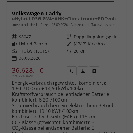
Volkswagen Caddy
eHybrid DSG GV4+AHK+Climatronic+PDCvohi+Cam+Regensens.+AppConnect
unverbindliche Lieferzeit:
15.09.2026
Fahrzeug mit Tageszulassung
Fahrzeugnr.
98047
Getriebe
Doppelkupplungsgetriebe (DSG)
Kraftstoff
Hybrid Benzin
Außenfarbe
[4B4B] Kirschrot
Leistung
110 kW (150 PS)
Kilometerstand
20 km
30.06.2026
36.628,– €
incl. 19% MwSt.
Rückruf
PDF-
Fahrzeug
anfordern
Datei,
drucken,
Energieverbrauch (gewichtet, kombiniert):
Fahrzeugexposé
parken
1,80 l/100km + 14,50 kWh/100km
drucken
oder
Kraftstoffverbrauch bei entladener Batterie
vergleichen
kombiniert:
6,20 l/100km
Stromverbrauch bei rein elektrischem Betrieb
kombiniert:
19,10 kWh/100km
Elektrische Reichweite (EAER):
116 km
CO
-Klasse (gewichtet, kombiniert):
B
2
CO
-Klasse bei entladener Batterie:
E
2