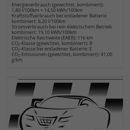
anfordern
Datei,
drucken,
Energieverbrauch (gewichtet, kombiniert):
Fahrzeugexposé
parken
1,80 l/100km + 14,50 kWh/100km
drucken
oder
Kraftstoffverbrauch bei entladener Batterie
vergleichen
kombiniert:
6,20 l/100km
Stromverbrauch bei rein elektrischem Betrieb
kombiniert:
19,10 kWh/100km
Elektrische Reichweite (EAER):
116 km
CO
-Klasse (gewichtet, kombiniert):
B
2
CO
-Klasse bei entladener Batterie:
E
2
CO
-Emissionen (gewichtet, kombiniert):
41,00
2
g/km