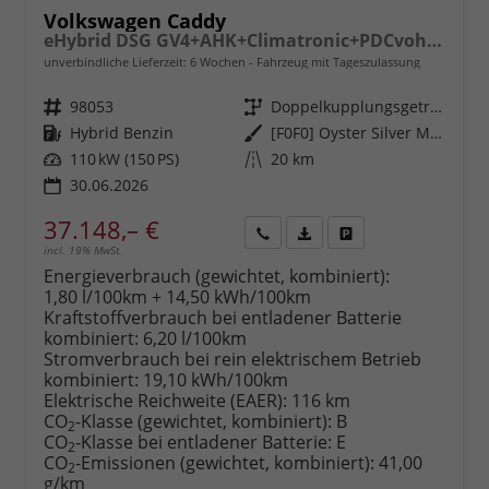
Volkswagen Caddy
eHybrid DSG GV4+AHK+Climatronic+PDCvohi+Cam+Regensens.+AppConnect
unverbindliche Lieferzeit:
6 Wochen
Fahrzeug mit Tageszulassung
Fahrzeugnr.
98053
Getriebe
Doppelkupplungsgetriebe (DSG)
Kraftstoff
Hybrid Benzin
Außenfarbe
[F0F0] Oyster Silver Metallic
Leistung
110 kW (150 PS)
Kilometerstand
20 km
30.06.2026
37.148,– €
incl. 19% MwSt.
Rückruf
PDF-
Fahrzeug
anfordern
Datei,
drucken,
Energieverbrauch (gewichtet, kombiniert):
Fahrzeugexposé
parken
1,80 l/100km + 14,50 kWh/100km
drucken
oder
Kraftstoffverbrauch bei entladener Batterie
vergleichen
kombiniert:
6,20 l/100km
Stromverbrauch bei rein elektrischem Betrieb
kombiniert:
19,10 kWh/100km
Elektrische Reichweite (EAER):
116 km
CO
-Klasse (gewichtet, kombiniert):
B
2
CO
-Klasse bei entladener Batterie:
E
2
CO
-Emissionen (gewichtet, kombiniert):
41,00
2
g/km