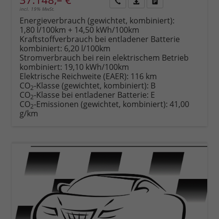
incl. 19% MwSt.
Rückruf
PDF-
Fahrzeug
anfordern
Datei,
drucken,
Energieverbrauch (gewichtet, kombiniert):
Fahrzeugexposé
parken
1,80 l/100km + 14,50 kWh/100km
drucken
oder
Kraftstoffverbrauch bei entladener Batterie
vergleichen
kombiniert:
6,20 l/100km
Stromverbrauch bei rein elektrischem Betrieb
kombiniert:
19,10 kWh/100km
Elektrische Reichweite (EAER):
116 km
CO
-Klasse (gewichtet, kombiniert):
B
2
CO
-Klasse bei entladener Batterie:
E
2
CO
-Emissionen (gewichtet, kombiniert):
41,00
2
g/km