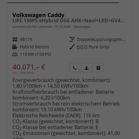
Volkswagen Caddy
LIFE 150PS eHybrid DSG AHK+Navi+LED+GV4+PDC+Sitzheiz+App-Connect
unverbindliche Lieferzeit:
15.10.2026
Neuwagen
Fahrzeugnr.
98179
Getriebe
Doppelkupplungsgetriebe (DSG)
Kraftstoff
Hybrid Benzin
Außenfarbe
[J2J2] Pure Grey
Leistung
110 kW (150 PS)
40.071,– €
incl. 19% MwSt.
Rückruf
PDF-
Fahrzeug
anfordern
Datei,
drucken,
Energieverbrauch (gewichtet, kombiniert):
Fahrzeugexposé
parken
1,80 l/100km + 14,50 kWh/100km
drucken
oder
Kraftstoffverbrauch bei entladener Batterie
vergleichen
kombiniert:
6,20 l/100km
Stromverbrauch bei rein elektrischem Betrieb
kombiniert:
19,10 kWh/100km
Elektrische Reichweite (EAER):
116 km
CO
-Klasse (gewichtet, kombiniert):
B
2
CO
-Klasse bei entladener Batterie:
E
2
CO
-Emissionen (gewichtet, kombiniert):
41,00
2