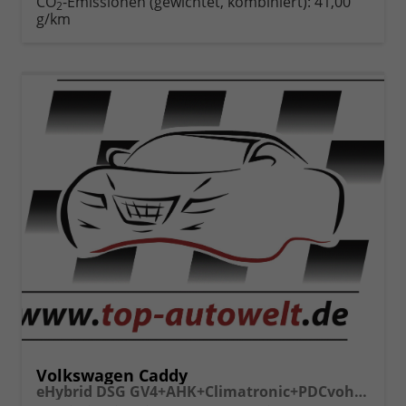
CO
-Emissionen (gewichtet, kombiniert):
41,00
2
g/km
Volkswagen Caddy
eHybrid DSG GV4+AHK+Climatronic+PDCvohi+Cam+Regensens.+AppConnect