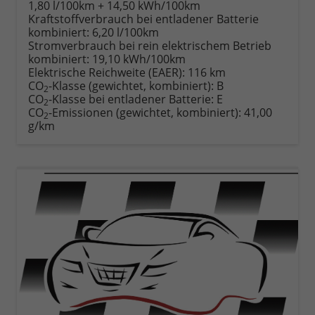
Fahrzeugexposé
parken
1,80 l/100km + 14,50 kWh/100km
drucken
oder
Kraftstoffverbrauch bei entladener Batterie
vergleichen
kombiniert:
6,20 l/100km
Stromverbrauch bei rein elektrischem Betrieb
kombiniert:
19,10 kWh/100km
Elektrische Reichweite (EAER):
116 km
CO
-Klasse (gewichtet, kombiniert):
B
2
CO
-Klasse bei entladener Batterie:
E
2
CO
-Emissionen (gewichtet, kombiniert):
41,00
2
g/km