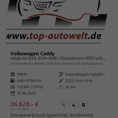
Volkswagen Caddy
eHybrid DSG GV4+AHK+Climatronic+PDCvohi+Cam+Regensens.+AppConnect
unverbindliche Lieferzeit:
15.09.2026
Fahrzeug mit Tageszulassung
Fahrzeugnr.
98045
Getriebe
Doppelkupplungsgetriebe (DSG)
Kraftstoff
Hybrid Benzin
Außenfarbe
[J2J2] Pure Grey
Leistung
110 kW (150 PS)
Kilometerstand
20 km
30.06.2026
36.628,– €
incl. 19% MwSt.
Rückruf
PDF-
Fahrzeug
anfordern
Datei,
drucken,
Energieverbrauch (gewichtet, kombiniert):