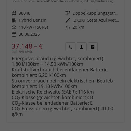
unverbindliche Lieferzeit:
6 Wochen
Fahrzeug mit Tageszulassung
Fahrzeugnr.
98048
Getriebe
Doppelkupplungsgetriebe (DSG)
Kraftstoff
Hybrid Benzin
Außenfarbe
[3K3K] Costa Azul Metallic
Leistung
110 kW (150 PS)
Kilometerstand
20 km
30.06.2026
37.148,– €
incl. 19% MwSt.
Rückruf
PDF-
Fahrzeug
anfordern
Datei,
drucken,
Energieverbrauch (gewichtet, kombiniert):
Fahrzeugexposé
parken
1,80 l/100km + 14,50 kWh/100km
drucken
oder
Kraftstoffverbrauch bei entladener Batterie
vergleichen
kombiniert:
6,20 l/100km
Stromverbrauch bei rein elektrischem Betrieb
kombiniert:
19,10 kWh/100km
Elektrische Reichweite (EAER):
116 km
CO
-Klasse (gewichtet, kombiniert):
B
2
CO
-Klasse bei entladener Batterie:
E
2
CO
-Emissionen (gewichtet, kombiniert):
41,00
2
g/km