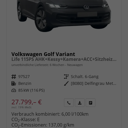
Volkswagen Golf Variant
Life 115PS AHK+Kessy+Kamera+ACC+Sitzheizung+App-Connect+Alu17+Alarm
unverbindliche Lieferzeit:
6 Wochen
Neuwagen
Fahrzeugnr.
97527
Getriebe
Schalt. 6-Gang
Kraftstoff
Benzin
Außenfarbe
[B0B0] Delfingrau Metallic
Leistung
85 kW (116 PS)
27.799,– €
incl. 19% MwSt.
Rückruf
PDF-
Fahrzeug
anfordern
Datei,
drucken,
Verbrauch kombiniert:
6,00 l/100km
Fahrzeugexposé
parken
CO
-Klasse:
E
2
drucken
oder
CO
-Emissionen:
137,00 g/km
2