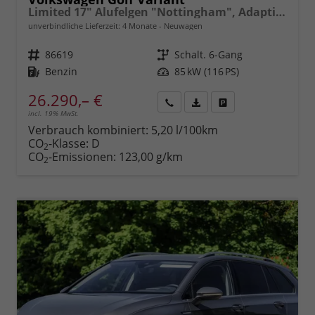
Limited 17" Alufelgen "Nottingham", Adaptiver Tempomat ACC, Sicht-Paket, Digital Cockpit Pro, LED-Scheinwerfer, Radio Composition 10,3" + Wireless App-Connect, Parksensoren vorn und hinten, Climatronic, M-Lederlenkrad, Reserverad, Dachreling uvm.
unverbindliche Lieferzeit:
4 Monate
Neuwagen
Fahrzeugnr.
86619
Getriebe
Schalt. 6-Gang
Kraftstoff
Benzin
Leistung
85 kW (116 PS)
26.290,– €
incl. 19% MwSt.
Rückruf
PDF-
Fahrzeug
anfordern
Datei,
drucken,
Verbrauch kombiniert:
5,20 l/100km
Fahrzeugexposé
parken
CO
-Klasse:
D
2
drucken
oder
CO
-Emissionen:
123,00 g/km
2
vergleichen