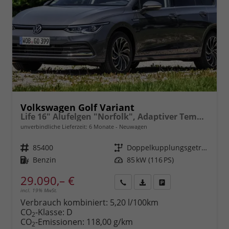
Volkswagen Golf Variant
Life 16" Alufelgen "Norfolk", Adaptiver Tempomat ACC, Sicht-Paket, Digital Cockpit Pro, LED-Scheinwerfer, Radio Composition 10,3" + Wireless App-Connect, Parksensoren vorn und hinten, Climatronic, M-Lederlenkrad, Reserverad, Dachreling uvm.
unverbindliche Lieferzeit:
6 Monate
Neuwagen
Fahrzeugnr.
85400
Getriebe
Doppelkupplungsgetriebe (DSG)
Kraftstoff
Benzin
Leistung
85 kW (116 PS)
29.090,– €
incl. 19% MwSt.
Rückruf
PDF-
Fahrzeug
anfordern
Datei,
drucken,
Verbrauch kombiniert:
5,20 l/100km
Fahrzeugexposé
parken
CO
-Klasse:
D
2
drucken
oder
CO
-Emissionen:
118,00 g/km
2
vergleichen