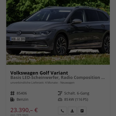
Volkswagen Golf Variant
Basis LED-Scheinwerfer, Radio Composition 10,3" + Wireless App-Connect, Parksensoren vorne und hinten, Climatronic, M-Lederlenkrad, Digitales Cockpit, Reserverad, Dachreling uvm.
unverbindliche Lieferzeit:
4 Monate
Neuwagen
Fahrzeugnr.
85406
Getriebe
Schalt. 6-Gang
Kraftstoff
Benzin
Leistung
85 kW (116 PS)
23.390,– €
incl. 19% MwSt.
Rückruf
PDF-
Fahrzeug