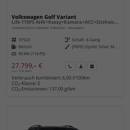
Volkswagen Golf Variant
Life 115PS AHK+Kessy+Kamera+ACC+Sitzheizung+App-Connect+Alu17+Alarm
unverbindliche Lieferzeit:
6 Wochen
Neuwagen
Fahrzeugnr.
97523
Getriebe
Schalt. 6-Gang
Kraftstoff
Benzin
Außenfarbe
[F0F0] Oyster Silver Metallic
Leistung
85 kW (116 PS)
27.799,– €
incl. 19% MwSt.
Rückruf
PDF-
Fahrzeug
anfordern
Datei,
drucken,
Verbrauch kombiniert:
6,00 l/100km
Fahrzeugexposé
parken
CO
-Klasse:
E
2
drucken
oder
CO
-Emissionen:
137,00 g/km
2
vergleichen