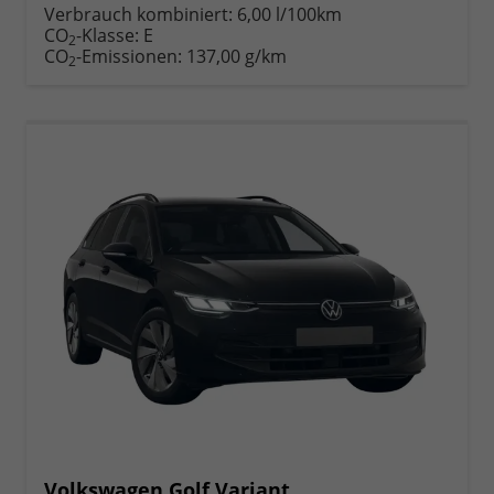
anfordern
Datei,
drucken,
Verbrauch kombiniert:
6,00 l/100km
Fahrzeugexposé
parken
CO
-Klasse:
E
2
drucken
oder
CO
-Emissionen:
137,00 g/km
2
vergleichen
Volkswagen Golf Variant