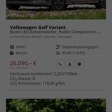
Volkswagen Golf Variant
Basis LED-Scheinwerfer, Radio Composition 10,3" + Wireless App-Connect, Parksensoren vorne und hinten, Climatronic, M-Lederlenkrad, Digitales Cockpit, Reserverad, Dachreling uvm.
unverbindliche Lieferzeit:
4 Monate
Neuwagen
Fahrzeugnr.
85407
Getriebe
Doppelkupplungsgetriebe (DSG)
Kraftstoff
Benzin
Leistung
85 kW (116 PS)
26.090,– €
incl. 19% MwSt.
Rückruf
PDF-
Fahrzeug
anfordern
Datei,
drucken,
Verbrauch kombiniert:
5,20 l/100km
Fahrzeugexposé
parken
CO
-Klasse:
D
2
drucken
oder
CO
-Emissionen:
118,00 g/km
2
vergleichen