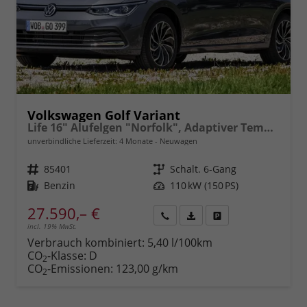
Volkswagen Golf Variant
Life 16" Alufelgen "Norfolk", Adaptiver Tempomat ACC, Sicht-Paket, Digital Cockpit Pro, LED-Scheinwerfer, Radio Composition 10,3" + Wireless App-Connect, Parksensoren vorn und hinten, Climatronic, M-Lederlenkrad, Reserverad, Dachreling uvm.
unverbindliche Lieferzeit:
4 Monate
Neuwagen
Fahrzeugnr.
85401
Getriebe
Schalt. 6-Gang
Kraftstoff
Benzin
Leistung
110 kW (150 PS)
27.590,– €
incl. 19% MwSt.
Rückruf
PDF-
Fahrzeug
anfordern
Datei,
drucken,
Verbrauch kombiniert:
5,40 l/100km
Fahrzeugexposé
parken
CO
-Klasse:
D
2
drucken
oder
CO
-Emissionen:
123,00 g/km
2
vergleichen