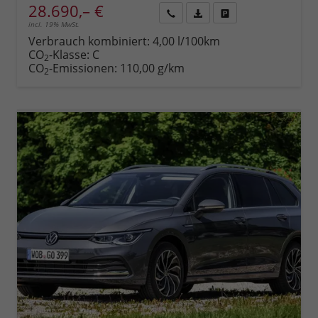
28.690,– €
incl. 19% MwSt.
Rückruf
PDF-
Fahrzeug
anfordern
Datei,
drucken,
Verbrauch kombiniert:
4,00 l/100km
Fahrzeugexposé
parken
CO
-Klasse:
C
2
drucken
oder
CO
-Emissionen:
110,00 g/km
2
vergleichen