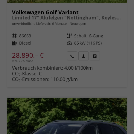
Volkswagen Golf Variant
Limited 17" Alufelgen "Nottingham", Keyless-Paket mit elektrischem Kofferraumöffner + Alarm, Adaptiver Tempomat ACC, Sicht-Paket, Digital Cockpit Pro, LED-Scheinwerfer, Radio Composition 10,3" Wireless App-Connect, Parksensoren vorn und hinten, Climatronic, M-
unverbindliche Lieferzeit:
6 Monate
Neuwagen
Fahrzeugnr.
86663
Getriebe
Schalt. 6-Gang
Kraftstoff
Diesel
Leistung
85 kW (116 PS)
28.890,– €
incl. 19% MwSt.
Rückruf
PDF-
Fahrzeug
anfordern
Datei,
drucken,
Verbrauch kombiniert:
4,00 l/100km
Fahrzeugexposé
parken
CO
-Klasse:
C
2
drucken
oder
CO
-Emissionen:
110,00 g/km
2
vergleichen