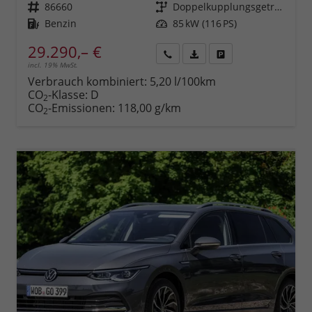
Fahrzeugnr.
86660
Getriebe
Doppelkupplungsgetriebe (DSG)
Kraftstoff
Benzin
Leistung
85 kW (116 PS)
29.290,– €
incl. 19% MwSt.
Rückruf
PDF-
Fahrzeug
anfordern
Datei,
drucken,
Verbrauch kombiniert:
5,20 l/100km
Fahrzeugexposé
parken
CO
-Klasse:
D
2
drucken
oder
CO
-Emissionen:
118,00 g/km
2
vergleichen