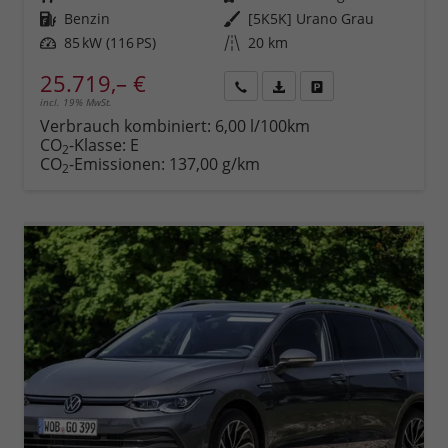
Kraftstoff
Benzin
Außenfarbe
[5K5K] Urano Grau
Leistung
85 kW (116 PS)
Kilometerstand
20 km
25.719,– €
incl. 19% MwSt.
Rückruf
PDF-
Fahrzeug
anfordern
Datei,
drucken,
Verbrauch kombiniert:
6,00 l/100km
Fahrzeugexposé
parken
CO
-Klasse:
E
2
drucken
oder
CO
-Emissionen:
137,00 g/km
2
vergleichen