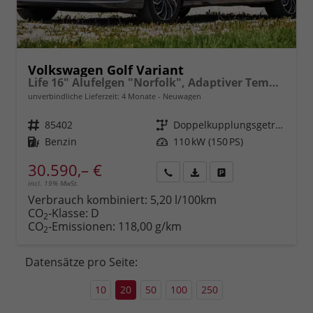
Volkswagen Golf Variant
Life 16" Alufelgen "Norfolk", Adaptiver Tempomat ACC, Sicht-Paket, Digital Cockpit Pro, LED-Scheinwerfer, Radio Composition 10,3" + Wireless App-Connect, Parksensoren vorn und hinten, Climatronic, M-Lederlenkrad, Reserverad, Dachreling uvm.
unverbindliche Lieferzeit:
4 Monate
Neuwagen
Fahrzeugnr.
85402
Getriebe
Doppelkupplungsgetriebe (DSG)
Kraftstoff
Benzin
Leistung
110 kW (150 PS)
30.590,– €
incl. 19% MwSt.
Rückruf
PDF-
Fahrzeug
anfordern
Datei,
drucken,
Verbrauch kombiniert:
5,20 l/100km
Fahrzeugexposé
parken
CO
-Klasse:
D
2
drucken
oder
CO
-Emissionen:
118,00 g/km
2
vergleichen
Datensätze pro Seite:
10
20
50
100
250