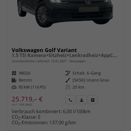
Volkswagen Golf Variant
1.5 TSI Kamera+Sitzheiz+Lenkradheiz+AppConnect+SideAssist+Climatronic
unverbindliche Lieferzeit:
15.01.2027
Neuwagen
Fahrzeugnr.
98026
Getriebe
Schalt. 6-Gang
Kraftstoff
Benzin
Außenfarbe
[5K5K] Urano Grau
Leistung
85 kW (116 PS)
Kilometerstand
20 km
25.719,– €
incl. 19% MwSt.
Rückruf
PDF-
Fahrzeug
anfordern
Datei,
drucken,
Verbrauch kombiniert:
6,00 l/100km
Fahrzeugexposé
parken
CO
-Klasse:
E
2
drucken
oder
CO
-Emissionen:
137,00 g/km
2
vergleichen