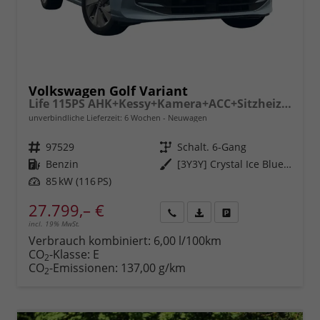
Volkswagen Golf Variant
Life 115PS AHK+Kessy+Kamera+ACC+Sitzheizung+App-Connect+Alu17+Alarm
unverbindliche Lieferzeit:
6 Wochen
Neuwagen
Fahrzeugnr.
97529
Getriebe
Schalt. 6-Gang
Kraftstoff
Benzin
Außenfarbe
[3Y3Y] Crystal Ice Blue Metallic
Leistung
85 kW (116 PS)
27.799,– €
incl. 19% MwSt.
Rückruf
PDF-
Fahrzeug
anfordern
Datei,
drucken,
Verbrauch kombiniert:
6,00 l/100km
Fahrzeugexposé
parken
CO
-Klasse:
E
2
drucken
oder
CO
-Emissionen:
137,00 g/km
2
vergleichen