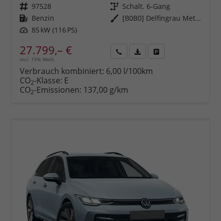
Fahrzeugnr.
97528
Getriebe
Schalt. 6-Gang
Kraftstoff
Benzin
Außenfarbe
[B0B0] Delfingrau Metallic
Leistung
85 kW (116 PS)
27.799,– €
incl. 19% MwSt.
Rückruf
PDF-
Fahrzeug
anfordern
Datei,
drucken,
Verbrauch kombiniert:
6,00 l/100km
Fahrzeugexposé
parken
CO
-Klasse:
E
2
drucken
oder
CO
-Emissionen:
137,00 g/km
2
vergleichen