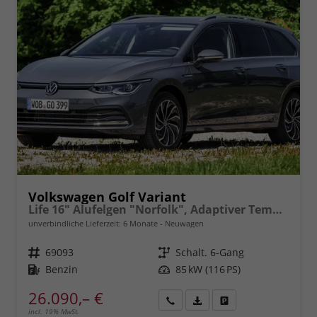
Volkswagen Golf Variant
Life 16" Alufelgen "Norfolk", Adaptiver Tempomat ACC, Sicht-Paket, Digital Cockpit Pro, LED-Scheinwerfer, Radio Composition 10,3" + Wireless App-Connect, Parksensoren vorn und hinten, Climatronic, M-Lederlenkrad, Reserverad, Dachreling uvm.
unverbindliche Lieferzeit:
6 Monate
Neuwagen
Fahrzeugnr.
69093
Getriebe
Schalt. 6-Gang
Kraftstoff
Benzin
Leistung
85 kW (116 PS)
26.090,– €
incl. 19% MwSt.
Rückruf
PDF-
Fahrzeug