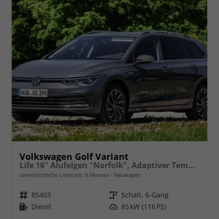
Volkswagen Golf Variant
Life 16" Alufelgen "Norfolk", Adaptiver Tempomat ACC, Sicht-Paket, Digital Cockpit Pro, LED-Scheinwerfer, Radio Composition 10,3" + Wireless App-Connect, Parksensoren vorn und hinten, Climatronic, M-Lederlenkrad, Reserverad, Dachreling uvm.
unverbindliche Lieferzeit:
6 Monate
Neuwagen
Fahrzeugnr.
85403
Getriebe
Schalt. 6-Gang
Kraftstoff
Diesel
Leistung
85 kW (116 PS)