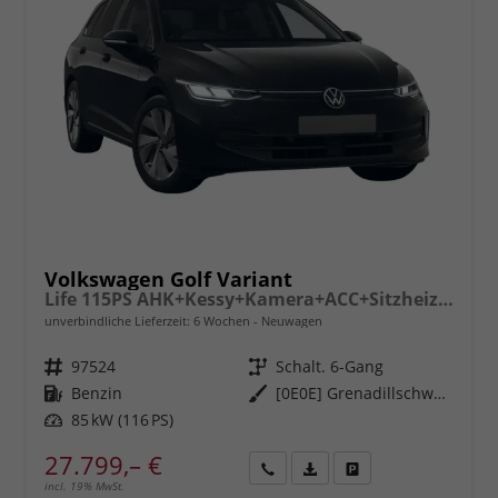
Volkswagen Golf Variant
Life 115PS AHK+Kessy+Kamera+ACC+Sitzheizung+App-Connect+Alu17+Alarm
unverbindliche Lieferzeit:
6 Wochen
Neuwagen
Fahrzeugnr.
97524
Getriebe
Schalt. 6-Gang
Kraftstoff
Benzin
Außenfarbe
[0E0E] Grenadillschwarz Metallic
Leistung
85 kW (116 PS)
27.799,– €
incl. 19% MwSt.
Rückruf
PDF-
Fahrzeug