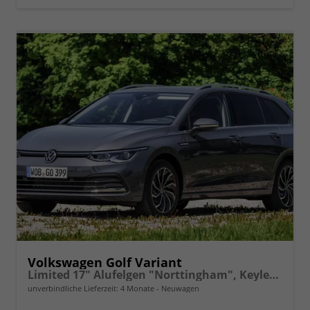
Volkswagen Golf Variant
Limited 17" Alufelgen "Norttingham", Keyless-Paket mit elektrischem Kofferraumöffner + Alarm Adaptiver Tempomat ACC, Sicht-Paket, Digital Cockpit Pro, LED-Scheinwerfer, Radio Composition 10,3" Wireless App-Connect, Parksensoren vorn und hinten, Climatronic, M-
unverbindliche Lieferzeit:
4 Monate
Neuwagen