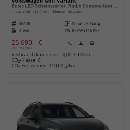
Volkswagen Golf Variant
Basis LED-Scheinwerfer, Radio Composition 10,3" + Wireless App-Connect, Parksensoren vorne und hinten, Climatronic, M-Lederlenkrad, Digitales Cockpit, Reserverad, Dachreling uvm.
unverbindliche Lieferzeit:
4 Monate
Neuwagen
Fahrzeugnr.
85408
Getriebe
Schalt. 6-Gang
Kraftstoff
Diesel
Leistung
85 kW (116 PS)
25.690,– €
incl. 19% MwSt.
Rückruf
PDF-
Fahrzeug
anfordern
Datei,
drucken,
Verbrauch kombiniert:
4,00 l/100km
Fahrzeugexposé
parken
CO
-Klasse:
C
2
drucken
oder
CO
-Emissionen:
110,00 g/km
2
vergleichen