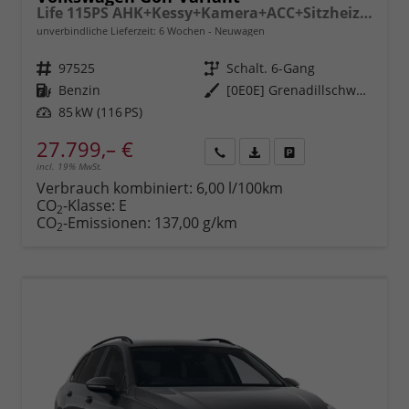
Life 115PS AHK+Kessy+Kamera+ACC+Sitzheizung+App-Connect+Alu17+Alarm
unverbindliche Lieferzeit:
6 Wochen
Neuwagen
Fahrzeugnr.
97525
Getriebe
Schalt. 6-Gang
Kraftstoff
Benzin
Außenfarbe
[0E0E] Grenadillschwarz Metallic
Leistung
85 kW (116 PS)
27.799,– €
incl. 19% MwSt.
Rückruf
PDF-
Fahrzeug
anfordern
Datei,
drucken,
Verbrauch kombiniert:
6,00 l/100km
Fahrzeugexposé
parken
CO
-Klasse:
E
2
drucken
oder
CO
-Emissionen:
137,00 g/km
2
vergleichen