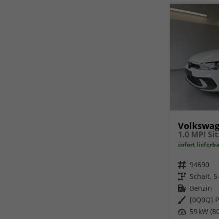
Volkswag
sofort lieferb
Fahrzeugnr.
94690
Getriebe
Schalt. 
Kraftstoff
Benzin
Außenfarbe
[0Q0Q] P
Leistung
59 kW (80