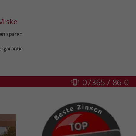
Miske
len sparen
ergarantie
07365 / 86-0