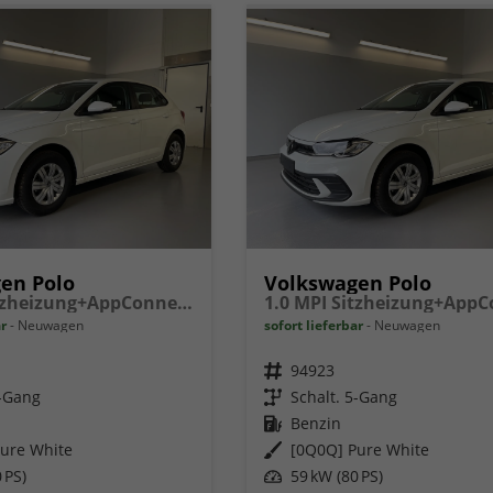
en Polo
Volkswagen Polo
1.0 MPI Sitzheizung+AppConnect+PDC+LED+Touch+Lichtsensor+MultiLenkrad
ar
Neuwagen
sofort lieferbar
Neuwagen
Fahrzeugnr.
94923
5-Gang
Getriebe
Schalt. 5-Gang
Kraftstoff
Benzin
ure White
Außenfarbe
[0Q0Q] Pure White
 PS)
Leistung
59 kW (80 PS)