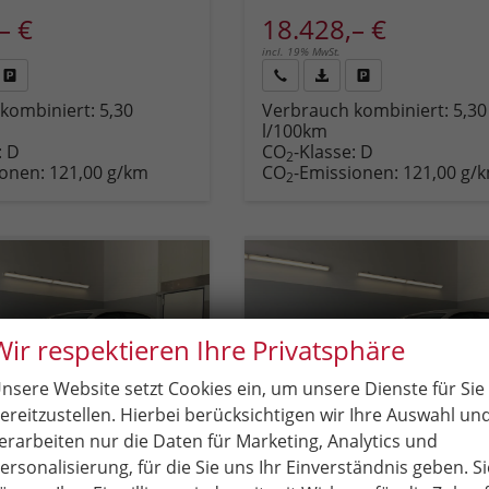
– €
18.428,– €
incl. 19% MwSt.
Fahrzeug
Rückruf
PDF-
Fahrzeug
kombiniert:
5,30
Verbrauch kombiniert:
5,30
,
drucken,
anfordern
Datei,
drucken,
l/100km
zeugexposé
parken
Fahrzeugexposé
parken
:
D
CO
-Klasse:
D
ken
oder
drucken
oder
2
ionen:
121,00 g/km
CO
-Emissionen:
121,00 g/
vergleichen
vergleichen
2
Wir respektieren Ihre Privatsphäre
nsere Website setzt Cookies ein, um unsere Dienste für Sie
ereitzustellen. Hierbei berücksichtigen wir Ihre Auswahl un
erarbeiten nur die Daten für Marketing, Analytics und
ersonalisierung, für die Sie uns Ihr Einverständnis geben. Si