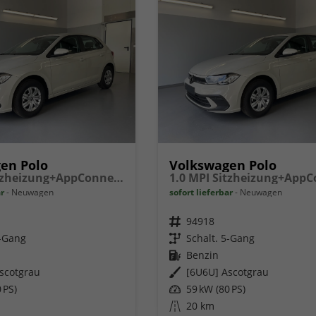
en Polo
Volkswagen Polo
1.0 MPI Sitzheizung+AppConnect+PDC+LED+Touch+Lichtsensor+MultiLenkrad
ar
Neuwagen
sofort lieferbar
Neuwagen
Fahrzeugnr.
94918
5-Gang
Getriebe
Schalt. 5-Gang
Kraftstoff
Benzin
scotgrau
Außenfarbe
[6U6U] Ascotgrau
 PS)
Leistung
59 kW (80 PS)
Kilometerstand
20 km