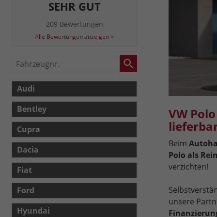
SEHR GUT
209 Bewertungen
Alle Bewertungen anzeigen >
Fahrzeugnr.
Audi
Bentley
VW Polo
lieferba
Cupra
Beim
Autoha
Dacia
Polo als Re
verzichten!
Fiat
Selbstverstä
Ford
unsere Partn
Hyundai
Finanzierun