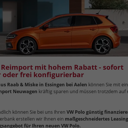
 Reimport mit hohem Rabatt - sofort
r oder frei konfigurierbar
us Raab & Miske in Essingen bei Aalen
können Sie mit e
import Neuwagen
kräftig sparen und müssen trotzdem auf 
ndlich können Sie bei uns Ihren
VW Polo günstig finanzier
erbank erstellen wir Ihnen ein
maßgeschneidertes Leasing
gsangebot für Ihren neuen VW Polo.