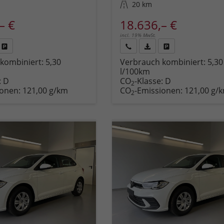
Kilometerstand
20 km
– €
18.636,– €
incl. 19% MwSt.
Fahrzeug
Rückruf
PDF-
Fahrzeug
kombiniert:
5,30
Verbrauch kombiniert:
5,30
,
drucken,
anfordern
Datei,
drucken,
l/100km
zeugexposé
parken
Fahrzeugexposé
parken
:
D
CO
-Klasse:
D
ken
oder
drucken
oder
2
ionen:
121,00 g/km
CO
-Emissionen:
121,00 g/
vergleichen
vergleichen
2