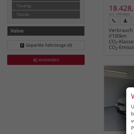
18.428,
Touareg
incl. 19% MwSt.
Touran
Rückruf
PDF-
Verbrauch 
Volvo
anfordern
Datei
l/100km
Fahr
CO
-Klasse
druc
2
Geparkte Fahrzeuge (
0
)
CO
-Emiss
2
Anmelden
U
b
v
P