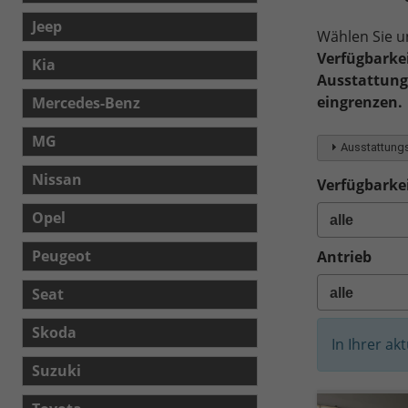
Jeep
Wählen Sie u
Verfügbarkei
Kia
Ausstattungs
eingrenzen.
Mercedes-Benz
MG
Ausstattungs
Nissan
Verfügbarkei
Opel
Peugeot
Antrieb
Seat
Skoda
In Ihrer ak
Suzuki