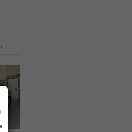
km
d
e