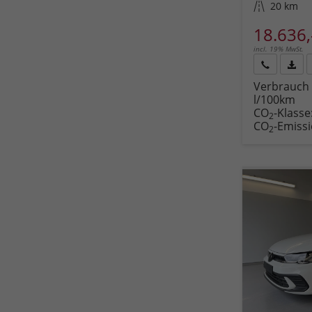
Kilometerstand
20 km
18.636,
incl. 19% MwSt.
Rückruf
PDF-
Verbrauch 
anfordern
Datei
l/100km
Fahr
CO
-Klasse
druc
2
CO
-Emiss
2