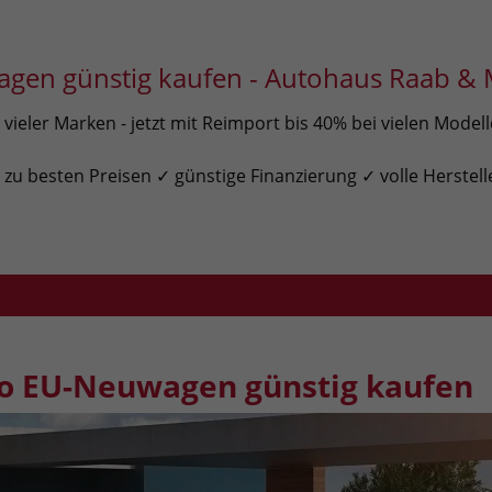
gen günstig kaufen - Autohaus Raab & 
ieler Marken - jetzt mit Reimport bis 40% bei vielen Model
u besten Preisen ✓ günstige Finanzierung ✓ volle Herstell
o EU-Neuwagen günstig kaufen