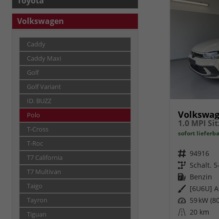
Toyota
Volkswagen
Caddy
Caddy Maxi
Golf
Golf Variant
ID. BUZZ
Volkswag
Polo
T-Cross
sofort lieferb
T-Roc
Fahrzeugnr.
94916
T7 California
Getriebe
Schalt. 
T7 Multivan
Kraftstoff
Benzin
Taigo
Außenfarbe
[6U6U] A
Leistung
59 kW (80
Tayron
Kilometerstand
20 km
Tiguan