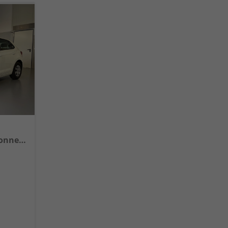
1.0 MPI Sitzheizung+AppConnect+PDC+LED+Touch+Lichtsensor+MultiLenkrad