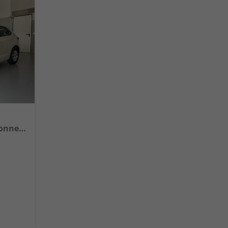
1.0 MPI Sitzheizung+AppConnect+PDC+LED+Touch+Lichtsensor+MultiLenkrad