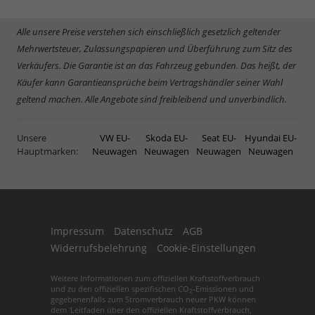
Alle unsere Preise verstehen sich einschließlich gesetzlich geltender
Mehrwertsteuer, Zulassungspapieren und Überführung zum Sitz des
Verkäufers. Die Garantie ist an das Fahrzeug gebunden. Das heißt, der
Käufer kann Garantieansprüche beim Vertragshändler seiner Wahl
geltend machen. Alle Angebote sind freibleibend und unverbindlich.
Unsere
VW EU-
Skoda EU-
Seat EU-
Hyundai EU-
Hauptmarken:
Neuwagen
Neuwagen
Neuwagen
Neuwagen
Impressum
Datenschutz
AGB
Widerrufsbelehrung
Cookie-Einstellungen
Weitere Informationen zum offiziellen Kraftstoffverbrauch
und zu den offiziellen spezifischen CO
-Emissionen und
2
gegebenenfalls zum Stromverbrauch neuer PKW können
dem 'Leitfaden über den offiziellen Kraftstoffverbrauch,