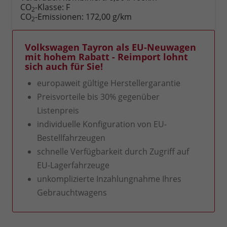
Fahrzeugexposé
parken
CO
-Klasse:
F
2
drucken
oder
CO
-Emissionen:
172,00 g/km
2
vergleichen
Volkswagen Tayron als EU-Neuwagen
mit hohem Rabatt - Reimport lohnt
sich auch für Sie!
europaweit gültige Herstellergarantie
Preisvorteile bis 30% gegenüber
Listenpreis
individuelle Konfiguration von EU-
Bestellfahrzeugen
schnelle Verfügbarkeit durch Zugriff auf
EU-Lagerfahrzeuge
unkomplizierte Inzahlungnahme Ihres
Gebrauchtwagens