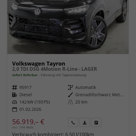
Volkswagen Tayron
2,0 TDI DSG 4Motion R-Line - LAGER
sofort lieferbar
Fahrzeug mit Tageszulassung
Fahrzeugnr.
95917
Getriebe
Automatik
Kraftstoff
Diesel
Außenfarbe
Grenadillschwarz Metallic (2T)
Leistung
142 kW (193 PS)
Kilometerstand
20 km
01.02.2026
56.919,– €
incl. 19% MwSt.
Rückruf
PDF-
Fahrzeug
anfordern
Datei,
drucken,
Verbrauch kombiniert:
6,50 l/100km