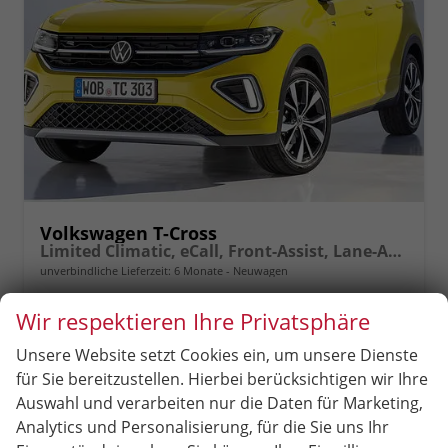
Volkswagen T-Cross
Limited Climatic, eCall, Front-Assist, Lane-Assist, Bluetooth, ISOFIX, LED, Rückfahrkamera, 17" Alu uvm.
unverbindliche Lieferzeit:
6 Monate
Neuwagen
Fahrzeugnr.
84277
Getriebe
Schalt. 6-Gang
Wir respektieren Ihre Privatsphäre
Kraftstoff
Benzin
Leistung
85 kW (116 PS)
Unsere Website setzt Cookies ein, um unsere Dienste
22.890,– €
für Sie bereitzustellen. Hierbei berücksichtigen wir Ihre
incl. 19% MwSt.
Rückruf
PDF-
Fahrzeug
Auswahl und verarbeiten nur die Daten für Marketing,
anfordern
Datei,
drucken,
Verbrauch kombiniert:
5,80 l/100km
Analytics und Personalisierung, für die Sie uns Ihr
Fahrzeugexposé
parken
CO
-Klasse:
D
2