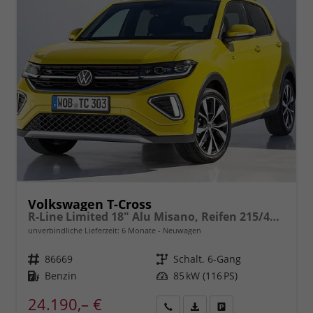
Volkswagen T-Cross
R-Line Limited 18" Alu Misano, Reifen 215/45 R18, LED, Climatic, eCall, ACC bis 210 km/h, Lane-Assist, Front-Assist, Bluetooth, Sportsitze, Sportdesign, uvm.
unverbindliche Lieferzeit:
6 Monate
Neuwagen
Fahrzeugnr.
86669
Getriebe
Schalt. 6-Gang
Kraftstoff
Benzin
Leistung
85 kW (116 PS)
24.190,– €