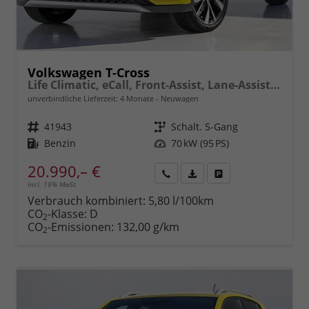
Volkswagen T-Cross
Life Climatic, eCall, Front-Assist, Lane-Assist, Bluetooth, ISOFIX, LED, 16" Alu uvm.
unverbindliche Lieferzeit:
4 Monate
Neuwagen
Fahrzeugnr.
41943
Getriebe
Schalt. 5-Gang
Kraftstoff
Benzin
Leistung
70 kW (95 PS)
20.990,– €
incl. 19% MwSt.
Rückruf
PDF-
Fahrzeug
anfordern
Datei,
drucken,
Verbrauch kombiniert:
5,80 l/100km
Fahrzeugexposé
parken
CO
-Klasse:
D
2
drucken
oder
CO
-Emissionen:
132,00 g/km
2
vergleichen