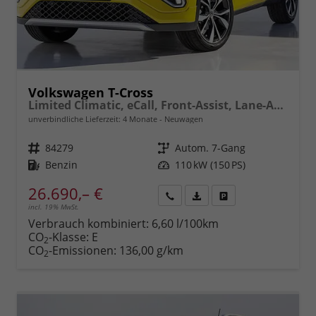
Volkswagen T-Cross
Limited Climatic, eCall, Front-Assist, Lane-Assist, Bluetooth, ISOFIX, LED, Rückfahrkamera, 17" Alu uvm.
unverbindliche Lieferzeit:
4 Monate
Neuwagen
Fahrzeugnr.
84279
Getriebe
Autom. 7-Gang
Kraftstoff
Benzin
Leistung
110 kW (150 PS)
26.690,– €
incl. 19% MwSt.
Rückruf
PDF-
Fahrzeug
anfordern
Datei,
drucken,
Verbrauch kombiniert:
6,60 l/100km
Fahrzeugexposé
parken
CO
-Klasse:
E
2
drucken
oder
CO
-Emissionen:
136,00 g/km
2
vergleichen