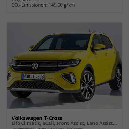
2
drucken
oder
CO
-Emissionen:
146,00 g/km
2
vergleichen
Volkswagen T-Cross
Life Climatic, eCall, Front-Assist, Lane-Assist, Bluetooth, ISOFIX, LED, 16" Alu uvm.
unverbindliche Lieferzeit:
4 Monate
Neuwagen