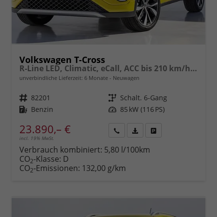
Volkswagen T-Cross
R-Line LED, Climatic, eCall, ACC bis 210 km/h, Lane-Assist, Front-Assist, Bluetooth, Sportsitze,Sportdesign, 17"Alu uvm.
unverbindliche Lieferzeit:
6 Monate
Neuwagen
Fahrzeugnr.
82201
Getriebe
Schalt. 6-Gang
Kraftstoff
Benzin
Leistung
85 kW (116 PS)
23.890,– €
incl. 19% MwSt.
Rückruf
PDF-
Fahrzeug
anfordern
Datei,
drucken,
Verbrauch kombiniert:
5,80 l/100km
Fahrzeugexposé
parken
CO
-Klasse:
D
2
drucken
oder
CO
-Emissionen:
132,00 g/km
2
vergleichen