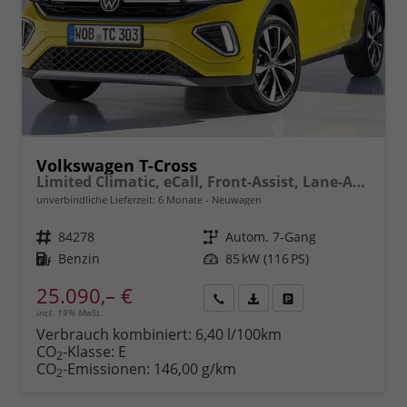
Volkswagen T-Cross
Limited Climatic, eCall, Front-Assist, Lane-Assist, Bluetooth, ISOFIX, LED, Rückfahrkamera, 17" Alu uvm.
unverbindliche Lieferzeit:
6 Monate
Neuwagen
Fahrzeugnr.
84278
Getriebe
Autom. 7-Gang
Kraftstoff
Benzin
Leistung
85 kW (116 PS)
25.090,– €
incl. 19% MwSt.
Rückruf
PDF-
Fahrzeug
anfordern
Datei,
drucken,
Verbrauch kombiniert:
6,40 l/100km
Fahrzeugexposé
parken
CO
-Klasse:
E
2
drucken
oder
CO
-Emissionen:
146,00 g/km
2
vergleichen