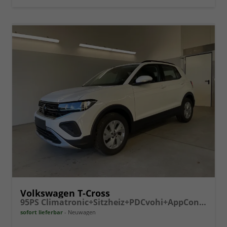
Volkswagen T-Cross
95PS Climatronic+Sitzheiz+PDCvohi+AppConnect+Side+TravelAssist+ACC
sofort lieferbar
Neuwagen