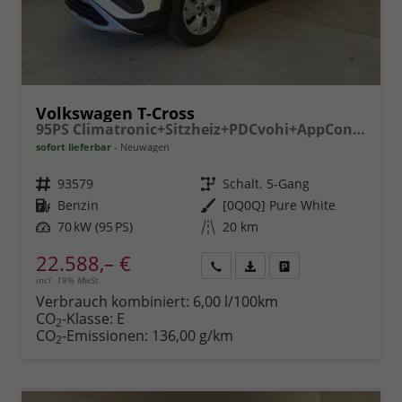
Volkswagen T-Cross
95PS Climatronic+Sitzheiz+PDCvohi+AppConnect+Side+TravelAssist+ACC
sofort lieferbar
Neuwagen
Fahrzeugnr.
93579
Getriebe
Schalt. 5-Gang
Kraftstoff
Benzin
Außenfarbe
[0Q0Q] Pure White
Leistung
70 kW (95 PS)
Kilometerstand
20 km
22.588,– €
incl. 19% MwSt.
Rückruf
PDF-
Fahrzeug
anfordern
Datei,
drucken,
Verbrauch kombiniert:
6,00 l/100km
Fahrzeugexposé
parken
CO
-Klasse:
E
2
drucken
oder
CO
-Emissionen:
136,00 g/km
2
vergleichen