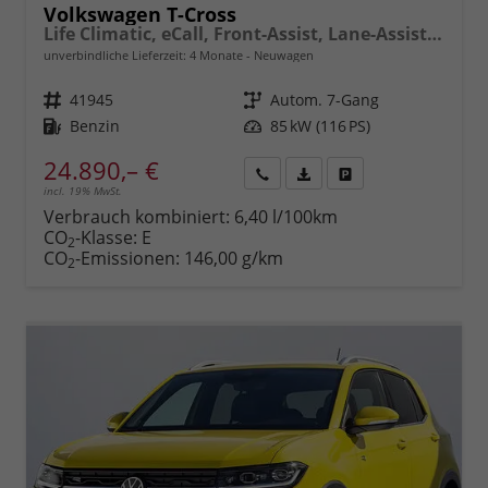
Volkswagen T-Cross
Life Climatic, eCall, Front-Assist, Lane-Assist, Bluetooth, ISOFIX, LED, 16" Alu uvm.
unverbindliche Lieferzeit:
4 Monate
Neuwagen
Fahrzeugnr.
41945
Getriebe
Autom. 7-Gang
Kraftstoff
Benzin
Leistung
85 kW (116 PS)
24.890,– €
incl. 19% MwSt.
Rückruf
PDF-
Fahrzeug
anfordern
Datei,
drucken,
Verbrauch kombiniert:
6,40 l/100km
Fahrzeugexposé
parken
CO
-Klasse:
E
2
drucken
oder
CO
-Emissionen:
146,00 g/km
2
vergleichen