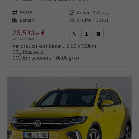
Fahrzeugnr.
83756
Getriebe
Autom. 7-Gang
Kraftstoff
Benzin
Leistung
110 kW (150 PS)
26.590,– €
incl. 19% MwSt.
Rückruf
PDF-
Fahrzeug
anfordern
Datei,
drucken,
Verbrauch kombiniert:
6,60 l/100km
Fahrzeugexposé
parken
CO
-Klasse:
E
2
drucken
oder
CO
-Emissionen:
136,00 g/km
2
vergleichen