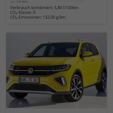
incl. 19% MwSt.
Rückruf
PDF-
Fahrzeug
anfordern
Datei,
drucken,
Verbrauch kombiniert:
5,80 l/100km
Fahrzeugexposé
parken
CO
-Klasse:
D
2
drucken
oder
CO
-Emissionen:
132,00 g/km
2
vergleichen