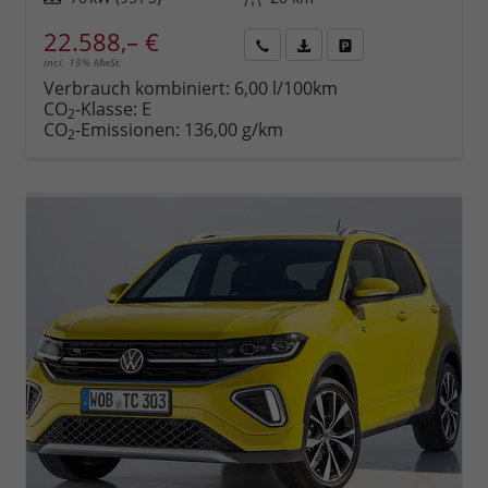
22.588,– €
incl. 19% MwSt.
Rückruf
PDF-
Fahrzeug
anfordern
Datei,
drucken,
Verbrauch kombiniert:
6,00 l/100km
Fahrzeugexposé
parken
CO
-Klasse:
E
2
drucken
oder
CO
-Emissionen:
136,00 g/km
2
vergleichen