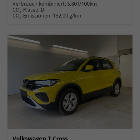
anfordern
Datei,
drucken,
Verbrauch kombiniert:
5,80 l/100km
Fahrzeugexposé
parken
CO
-Klasse:
D
2
drucken
oder
CO
-Emissionen:
132,00 g/km
2
vergleichen
Volkswagen T-Cross