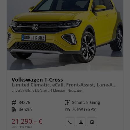
Volkswagen T-Cross
Limited Climatic, eCall, Front-Assist, Lane-Assist, Bluetooth, ISOFIX, LED, Rückfahrkamera, 17" Alu uvm.
unverbindliche Lieferzeit:
6 Monate
Neuwagen
Fahrzeugnr.
84276
Getriebe
Schalt. 5-Gang
Kraftstoff
Benzin
Leistung
70 kW (95 PS)
21.290,– €
incl. 19% MwSt.
Rückruf
PDF-
Fahrzeug