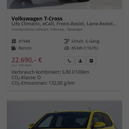
Volkswagen T-Cross
Life Climatic, eCall, Front-Assist, Lane-Assist, Bluetooth, ISOFIX, LED, 16" Alu uvm.
unverbindliche Lieferzeit:
4 Monate
Neuwagen
Fahrzeugnr.
41944
Getriebe
Schalt. 6-Gang
Kraftstoff
Benzin
Leistung
85 kW (116 PS)
22.690,– €
incl. 19% MwSt.
Rückruf
PDF-
Fahrzeug
anfordern
Datei,
drucken,
Verbrauch kombiniert:
5,80 l/100km
Fahrzeugexposé
parken
CO
-Klasse:
D
2
drucken
oder
CO
-Emissionen:
132,00 g/km
2
vergleichen