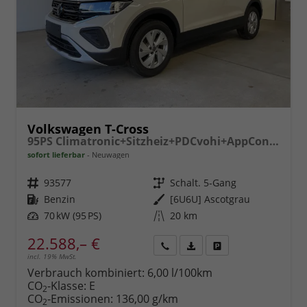
Volkswagen T-Cross
95PS Climatronic+Sitzheiz+PDCvohi+AppConnect+Side+TravelAssist+ACC
sofort lieferbar
Neuwagen
Fahrzeugnr.
93577
Getriebe
Schalt. 5-Gang
Kraftstoff
Benzin
Außenfarbe
[6U6U] Ascotgrau
Leistung
70 kW (95 PS)
Kilometerstand
20 km
22.588,– €
incl. 19% MwSt.
Rückruf
PDF-
Fahrzeug
anfordern
Datei,
drucken,
Verbrauch kombiniert:
6,00 l/100km
Fahrzeugexposé
parken
CO
-Klasse:
E
2
drucken
oder
CO
-Emissionen:
136,00 g/km
2
vergleichen