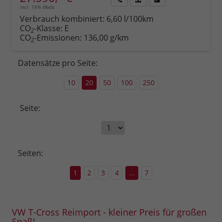
incl. 19% MwSt.
Rückruf
PDF-
Fahrzeug
anfordern
Datei,
drucken,
Verbrauch kombiniert:
6,60 l/100km
Fahrzeugexposé
parken
CO
-Klasse:
E
2
drucken
oder
CO
-Emissionen:
136,00 g/km
2
vergleichen
Datensätze pro Seite:
10
20
50
100
250
Seite:
Seiten:
1
2
3
4
...
7
VW T-Cross Reimport - kleiner Preis für großen
Spaß!