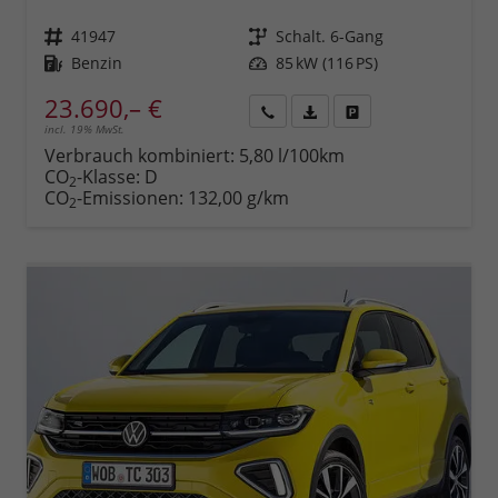
Fahrzeugnr.
41947
Getriebe
Schalt. 6-Gang
Kraftstoff
Benzin
Leistung
85 kW (116 PS)
23.690,– €
incl. 19% MwSt.
Rückruf
PDF-
Fahrzeug
anfordern
Datei,
drucken,
Verbrauch kombiniert:
5,80 l/100km
Fahrzeugexposé
parken
CO
-Klasse:
D
2
drucken
oder
CO
-Emissionen:
132,00 g/km
2
vergleichen