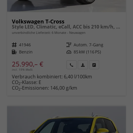
Volkswagen T-Cross
Style LED, Climatic, eCall, ACC bis 210 km/h, Lane-Assist, Front-Assist, Bluetooth, Sportsitze,17"Alu uvm.
unverbindliche Lieferzeit:
6 Monate
Neuwagen
Fahrzeugnr.
41946
Getriebe
Autom. 7-Gang
Kraftstoff
Benzin
Leistung
85 kW (116 PS)
25.990,– €
incl. 19% MwSt.
Rückruf
PDF-
Fahrzeug
anfordern
Datei,
drucken,
Verbrauch kombiniert:
6,40 l/100km
Fahrzeugexposé
parken
CO
-Klasse:
E
2
drucken
oder
CO
-Emissionen:
146,00 g/km
2
vergleichen