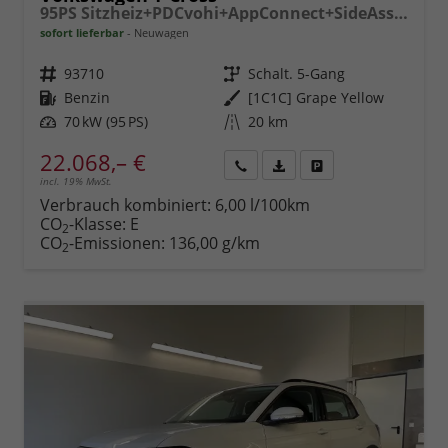
95PS Sitzheiz+PDCvohi+AppConnect+SideAssist+TravelAssist+ACC+Klima
sofort lieferbar
Neuwagen
Fahrzeugnr.
93710
Getriebe
Schalt. 5-Gang
Kraftstoff
Benzin
Außenfarbe
[1C1C] Grape Yellow
Leistung
70 kW (95 PS)
Kilometerstand
20 km
22.068,– €
incl. 19% MwSt.
Rückruf
PDF-
Fahrzeug
anfordern
Datei,
drucken,
Verbrauch kombiniert:
6,00 l/100km
Fahrzeugexposé
parken
CO
-Klasse:
E
2
drucken
oder
CO
-Emissionen:
136,00 g/km
2
vergleichen