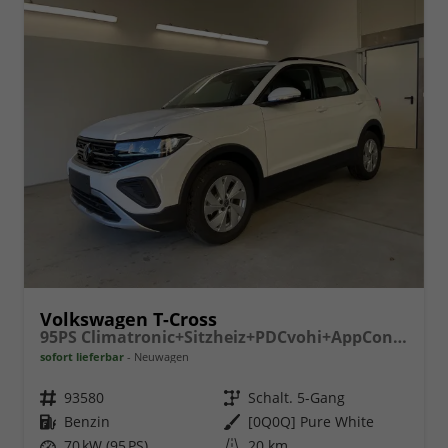
Volkswagen T-Cross
95PS Climatronic+Sitzheiz+PDCvohi+AppConnect+Side+TravelAssist+ACC
sofort lieferbar
Neuwagen
Fahrzeugnr.
93580
Getriebe
Schalt. 5-Gang
Kraftstoff
Benzin
Außenfarbe
[0Q0Q] Pure White
Leistung
70 kW (95 PS)
Kilometerstand
20 km