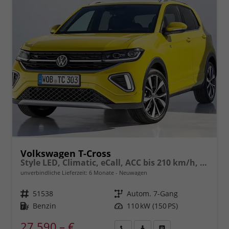
Volkswagen T-Cross
Style LED, Climatic, eCall, ACC bis 210 km/h, Lane-Assist, Front-Assist, Bluetooth, Sportsitze,17"Alu uvm.
unverbindliche Lieferzeit:
6 Monate
Neuwagen
Fahrzeugnr.
51538
Getriebe
Autom. 7-Gang
Kraftstoff
Benzin
Leistung
110 kW (150 PS)
27.590,– €