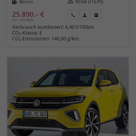
Kraftstoff
Benzin
Leistung
85 kW (116 PS)
25.890,– €
incl. 19% MwSt.
Rückruf
PDF-
Fahrzeug
anfordern
Datei,
drucken,
Verbrauch kombiniert:
6,40 l/100km
Fahrzeugexposé
parken
CO
-Klasse:
E
2
drucken
oder
CO
-Emissionen:
146,00 g/km
2
vergleichen