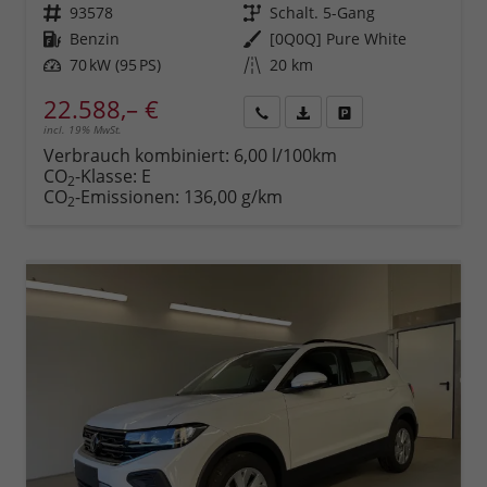
Fahrzeugnr.
93578
Getriebe
Schalt. 5-Gang
Kraftstoff
Benzin
Außenfarbe
[0Q0Q] Pure White
Leistung
70 kW (95 PS)
Kilometerstand
20 km
22.588,– €
incl. 19% MwSt.
Rückruf
PDF-
Fahrzeug
anfordern
Datei,
drucken,
Verbrauch kombiniert:
6,00 l/100km
Fahrzeugexposé
parken
CO
-Klasse:
E
2
drucken
oder
CO
-Emissionen:
136,00 g/km
2
vergleichen