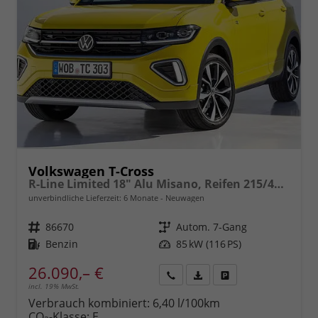
Volkswagen T-Cross
R-Line Limited 18" Alu Misano, Reifen 215/45 R18, LED, Climatic, eCall, ACC bis 210 km/h, Lane-Assist, Front-Assist, Bluetooth, Sportsitze, Sportdesign, uvm.
unverbindliche Lieferzeit:
6 Monate
Neuwagen
Fahrzeugnr.
86670
Getriebe
Autom. 7-Gang
Kraftstoff
Benzin
Leistung
85 kW (116 PS)
26.090,– €
incl. 19% MwSt.
Rückruf
PDF-
Fahrzeug
anfordern
Datei,
drucken,
Verbrauch kombiniert:
6,40 l/100km
Fahrzeugexposé
parken
CO
-Klasse:
E