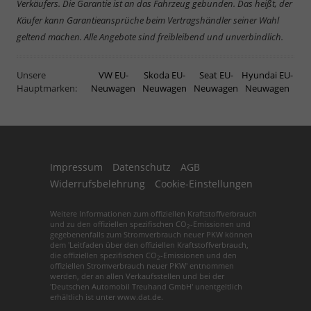
Verkäufers. Die Garantie ist an das Fahrzeug gebunden. Das heißt, der
Käufer kann Garantieansprüche beim Vertragshändler seiner Wahl
geltend machen. Alle Angebote sind freibleibend und unverbindlich.
Unsere
VW EU-
Skoda EU-
Seat EU-
Hyundai EU-
Hauptmarken:
Neuwagen
Neuwagen
Neuwagen
Neuwagen
Impressum
Datenschutz
AGB
Widerrufsbelehrung
Cookie-Einstellungen
Weitere Informationen zum offiziellen Kraftstoffverbrauch
und zu den offiziellen spezifischen CO
-Emissionen und
2
gegebenenfalls zum Stromverbrauch neuer PKW können
dem 'Leitfaden über den offiziellen Kraftstoffverbrauch,
die offiziellen spezifischen CO
-Emissionen und den
2
offiziellen Stromverbrauch neuer PKW' entnommen
werden, der an allen Verkaufsstellen und bei der
'Deutschen Automobil Treuhand GmbH' unentgeltlich
erhältlich ist unter www.dat.de.