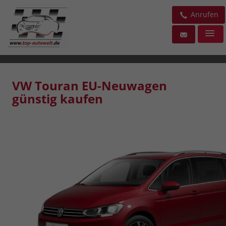
Anrufen
VW Touran EU-Neuwagen
günstig kaufen