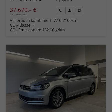
37.679,– €
incl. 19% MwSt.
Rückruf
PDF-
Fahrzeug
anfordern
Datei,
drucken,
Verbrauch kombiniert:
7,10 l/100km
Fahrzeugexposé
parken
CO
-Klasse:
F
2
drucken
oder
CO
-Emissionen:
162,00 g/km
2
vergleichen