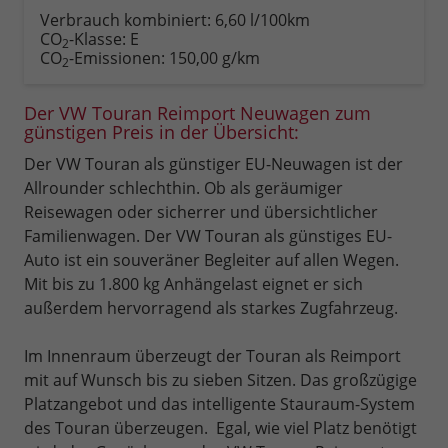
anfordern
Datei,
drucken,
Verbrauch kombiniert:
6,60 l/100km
Fahrzeugexposé
parken
CO
-Klasse:
E
2
drucken
oder
CO
-Emissionen:
150,00 g/km
2
vergleichen
Der VW Touran Reimport Neuwagen zum
günstigen Preis in der Übersicht:
Der VW Touran als günstiger EU-Neuwagen ist der
Allrounder schlechthin. Ob als geräumiger
Reisewagen oder sicherrer und übersichtlicher
Familienwagen. Der VW Touran als günstiges EU-
Auto ist ein souveräner Begleiter auf allen Wegen.
Mit bis zu 1.800 kg Anhängelast eignet er sich
außerdem hervorragend als starkes Zugfahrzeug.
Im Innenraum überzeugt der Touran als Reimport
mit auf Wunsch bis zu sieben Sitzen. Das großzügige
Platzangebot und das intelligente Stauraum-System
des Touran überzeugen. Egal, wie viel Platz benötigt