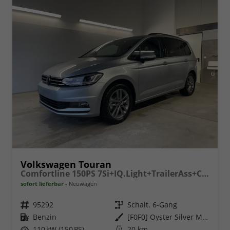
Volkswagen Touran
Comfortline 150PS 7Si+IQ.Light+TrailerAss+Cam+Navi+Kamera+Alarm+Kessy+App-Connect
sofort lieferbar
Neuwagen
Fahrzeugnr.
95292
Getriebe
Schalt. 6-Gang
Kraftstoff
Benzin
Außenfarbe
[F0F0] Oyster Silver Metallic
Leistung
110 kW (150 PS)
Kilometerstand
20 km