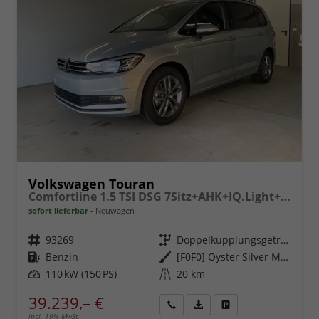
Volkswagen Touran
Comfortline 1.5 TSI DSG 7Sitz+AHK+IQ.Light+Kamera+Navi+eHeck+Keyless+Sitzheiz
sofort lieferbar
Neuwagen
Fahrzeugnr.
93269
Getriebe
Doppelkupplungsgetriebe (DSG)
Kraftstoff
Benzin
Außenfarbe
[F0F0] Oyster Silver Metallic
Leistung
110 kW (150 PS)
Kilometerstand
20 km
39.239,– €
incl. 19% MwSt.
Rückruf
PDF-
Fahrzeug