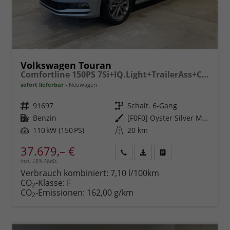
Volkswagen Touran
Comfortline 150PS 7Si+IQ.Light+TrailerAss+Cam+Navi+Kamera+Alarm+Kessy+App-Connect
sofort lieferbar
Neuwagen
Fahrzeugnr.
91697
Getriebe
Schalt. 6-Gang
Kraftstoff
Benzin
Außenfarbe
[F0F0] Oyster Silver Metallic
Leistung
110 kW (150 PS)
Kilometerstand
20 km
37.679,– €
incl. 19% MwSt.
Rückruf
PDF-
Fahrzeug
anfordern
Datei,
drucken,
Verbrauch kombiniert:
7,10 l/100km
Fahrzeugexposé
parken
CO
-Klasse:
F
2
drucken
oder
CO
-Emissionen:
162,00 g/km
2
vergleichen