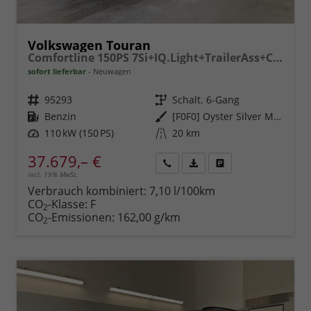
Volkswagen Touran
Comfortline 150PS 7Si+IQ.Light+TrailerAss+Cam+Navi+Kamera+Alarm+Kessy+App-Connect
sofort lieferbar
Neuwagen
Fahrzeugnr.
95293
Getriebe
Schalt. 6-Gang
Kraftstoff
Benzin
Außenfarbe
[F0F0] Oyster Silver Metallic
Leistung
110 kW (150 PS)
Kilometerstand
20 km
37.679,– €
incl. 19% MwSt.
Rückruf
PDF-
Fahrzeug
anfordern
Datei,
drucken,
Verbrauch kombiniert:
7,10 l/100km
Fahrzeugexposé
parken
CO
-Klasse:
F
2
drucken
oder
CO
-Emissionen:
162,00 g/km
2
vergleichen