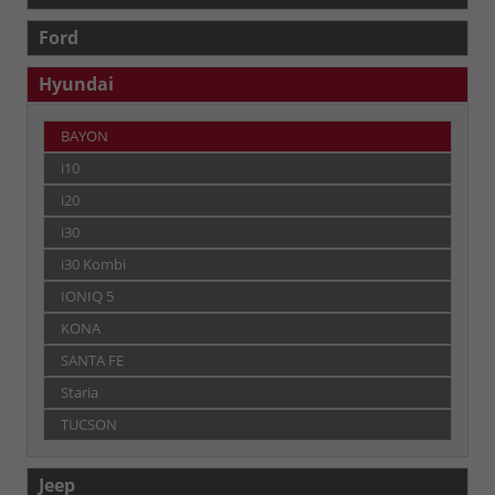
Ford
Hyundai
BAYON
i10
i20
i30
i30 Kombi
IONIQ 5
KONA
SANTA FE
Staria
TUCSON
Jeep