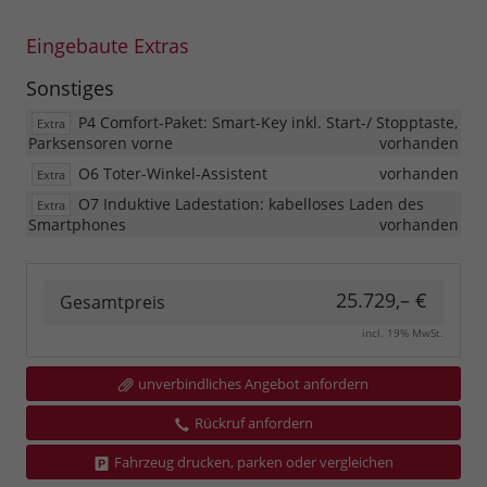
Eingebaute Extras
Sonstiges
P4 Comfort-Paket: Smart-Key inkl. Start-/ Stopptaste,
Extra
Parksensoren vorne
vorhanden
O6 Toter-Winkel-Assistent
vorhanden
Extra
O7 Induktive Ladestation: kabelloses Laden des
Extra
Smartphones
vorhanden
25.729,– €
Gesamtpreis
incl. 19% MwSt.
unverbindliches Angebot anfordern
Rückruf anfordern
Fahrzeug drucken, parken oder vergleichen