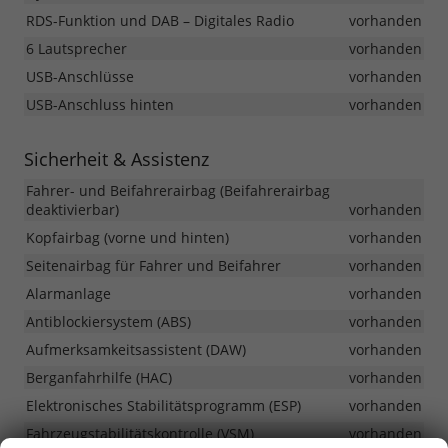
RDS-Funktion und DAB – Digitales Radio
vorhanden
6 Lautsprecher
vorhanden
USB-Anschlüsse
vorhanden
USB-Anschluss hinten
vorhanden
Sicherheit & Assistenz
Fahrer- und Beifahrerairbag (Beifahrerairbag
deaktivierbar)
vorhanden
Kopfairbag (vorne und hinten)
vorhanden
Seitenairbag für Fahrer und Beifahrer
vorhanden
Alarmanlage
vorhanden
Antiblockiersystem (ABS)
vorhanden
Aufmerksamkeitsassistent (DAW)
vorhanden
Berganfahrhilfe (HAC)
vorhanden
Elektronisches Stabilitätsprogramm (ESP)
vorhanden
Fahrzeugstabilitätskontrolle (VSM)
vorhanden