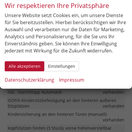
Wir respektieren Ihre Privatsphäre
Fernlichtassistent (HBA)
vorhanden
Geschwindigkeitslimitassistent (ISLA)
vorhanden
Unsere Website setzt Cookies ein, um unsere Dienste
Insassenalarm hinten (RSA)
vorhanden
für Sie bereitzustellen. Hierbei berücksichtigen wir Ihre
Multikollisionsbremse (MCB)
vorhanden
Auswahl und verarbeiten nur die Daten für Marketing,
Analytics und Personalisierung, für die Sie uns Ihr
Notbremsassistent (FCA)
vorhanden
Einverständnis geben. Sie können Ihre Einwilligung
Spurhalteassistent (LKA)
vorhanden
jederzeit mit Wirkung für die Zukunft widerrufen.
Spurfolgeassistent (LFA)
vorhanden
Bremslicht- und Warnblinkautomatik bei Vollbremsung
Alle akzeptieren
Einstellungen
(ESS)
vorhanden
e-Call (Notrufsystem)
vorhanden
Datenschutzerklärung
Impressum
Elektrische Servolenkung (MDPS)
vorhanden
ISG - Start/Stopp Automatik
vorhanden
ISOFIX-Kindersitzbefestigung an den hinteren äußeren
Sitzplätzen
vorhanden
Kindersicherung an den hinteren Türen (manuell)
vorhanden
Kopfstützen hinten (3 Stück), vorne höhenverstellbar