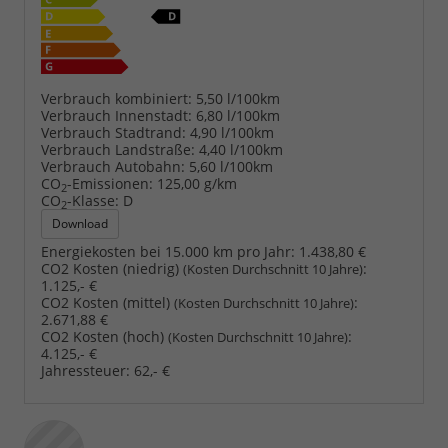
Verbrauch kombiniert:
5,50 l/100km
Verbrauch Innenstadt:
6,80 l/100km
Verbrauch Stadtrand:
4,90 l/100km
Verbrauch Landstraße:
4,40 l/100km
Verbrauch Autobahn:
5,60 l/100km
CO
-Emissionen:
125,00 g/km
2
CO
-Klasse:
D
2
Download
Energiekosten bei 15.000 km pro Jahr:
1.438,80 €
CO2 Kosten (niedrig)
:
(Kosten Durchschnitt 10 Jahre)
1.125,- €
CO2 Kosten (mittel)
:
(Kosten Durchschnitt 10 Jahre)
2.671,88 €
CO2 Kosten (hoch)
:
(Kosten Durchschnitt 10 Jahre)
4.125,- €
Jahressteuer:
62,- €