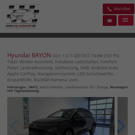
Anrufen
Hyundai BAYON
GO+ 1.0 T-GDI DCT 74 kW (101 PS)
Toter-Winkel-Assistent, Induktive Ladestation, Comfort-
Paket, Lenkradheizung, Sitzheizung, DAB, Android Auto,
Apple CarPlay, Navigationssystem, LED-Scheinwerfer,
Einparkhilfe, Rückfahrkamera, uvm.
Fahrzeugnr.
:
94412
,
sofort lieferbar
, Landesversion: EU - Europa,
Neuwagen
mit Tageszulassung