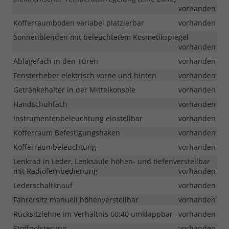
vorhanden
Kofferraumboden variabel platzierbar
vorhanden
Sonnenblenden mit beleuchtetem Kosmetikspiegel
vorhanden
Ablagefach in den Türen
vorhanden
Fensterheber elektrisch vorne und hinten
vorhanden
Getränkehalter in der Mittelkonsole
vorhanden
Handschuhfach
vorhanden
Instrumentenbeleuchtung einstellbar
vorhanden
Kofferraum Befestigungshaken
vorhanden
Kofferraumbeleuchtung
vorhanden
Lenkrad in Leder, Lenksäule höhen- und tiefenverstellbar
mit Radiofernbedienung
vorhanden
Lederschaltknauf
vorhanden
Fahrersitz manuell höhenverstellbar
vorhanden
Rücksitzlehne im Verhältnis 60:40 umklappbar
vorhanden
Stoffpolsterung
vorhanden