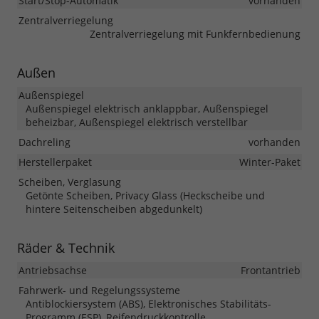
Start/Stop-Automatik
vorhanden
Zentralverriegelung
Zentralverriegelung mit Funkfernbedienung
Außen
Außenspiegel
Außenspiegel elektrisch anklappbar, Außenspiegel
beheizbar, Außenspiegel elektrisch verstellbar
Dachreling
vorhanden
Herstellerpaket
Winter-Paket
Scheiben, Verglasung
Getönte Scheiben, Privacy Glass (Heckscheibe und
hintere Seitenscheiben abgedunkelt)
Räder & Technik
Antriebsachse
Frontantrieb
Fahrwerk- und Regelungssysteme
Antiblockiersystem (ABS), Elektronisches Stabilitäts-
Programm (ESP), Reifendruckkontrolle