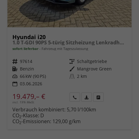
Hyundai i20
1.0 T-GDI 90PS 5-türig Sitzheizung Lenkradheizung Rückf.Kamera PDC Klima Apple CarPlay Android Auto Tempomat Touchscreen
sofort lieferbar
Fahrzeug mit Tageszulassung
Fahrzeugnr.
97614
Getriebe
Schaltgetriebe
Kraftstoff
Benzin
Außenfarbe
Mangrove Green
Leistung
66 kW (90 PS)
Kilometerstand
2 km
03.06.2026
19.479,– €
incl. 19% MwSt.
Rückruf
PDF-
Fahrzeug
anfordern
Datei,
drucken,
Verbrauch kombiniert:
5,70 l/100km
Fahrzeugexposé
parken
CO
-Klasse:
D
2
drucken
oder
CO
-Emissionen:
129,00 g/km
2
vergleichen