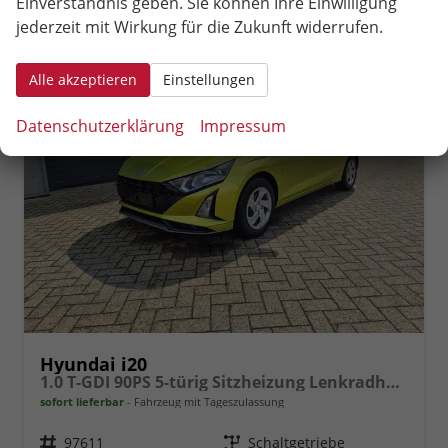
Einverständnis geben. Sie können Ihre Einwilligung
jederzeit mit Wirkung für die Zukunft widerrufen.
Alle akzeptieren
Einstellungen
Datenschutzerklärung
Impressum
Hyundai i20
1.0 T-GDI 90PS 5-türig Sitzheizung Lenkradheizung Rückf.Kamera PDC Klima Apple CarPlay Android Auto Tempomat Touchscreen
sofort lieferbar
Fahrzeug mit Tageszulassung
Fahrzeugnr.
97611
Getriebe
Schaltgetriebe