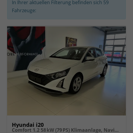
In Ihrer aktuellen Filterung befinden sich
59
Fahrzeuge:
Hyundai i20
Comfort 1.2 58 kW (79 PS) Klimaanlage, Navigationssystem, Radio mit DAB, Apple CarPlay & Android Auto, Rückfahrkamera, Einparkhilfe hinten, Lichtsensor, Spurhalteassistent, Fernlichtassistent, Verkehrszeichenassistent uvm.