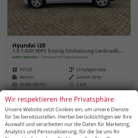
Hyundai i20
1.0 T-GDI 90PS 5-türig Sitzheizung Lenkradheizung Rückf.Kamera PDC Klima Apple CarPlay Android Auto Tempomat Touchscreen
sofort lieferbar
Fahrzeug mit Tageszulassung
Fahrzeugnr.
97520
Getriebe
Schaltgetriebe
Kraftstoff
Benzin
Außenfarbe
Lumen Grey
Leistung
66 kW (90 PS)
Kilometerstand
2 km
03.06.2026
Wir respektieren Ihre Privatsphäre
19.479,– €
Unsere Website setzt Cookies ein, um unsere Dienste
incl. 19% MwSt.
Rückruf
PDF-
Fahrzeug
für Sie bereitzustellen. Hierbei berücksichtigen wir Ihre
anfordern
Datei,
drucken,
Verbrauch kombiniert:
5,70 l/100km
Fahrzeugexposé
parken
CO
-Klasse:
D
Auswahl und verarbeiten nur die Daten für Marketing,
2
drucken
oder
CO
-Emissionen:
129,00 g/km
2
Analytics und Personalisierung, für die Sie uns Ihr
vergleichen