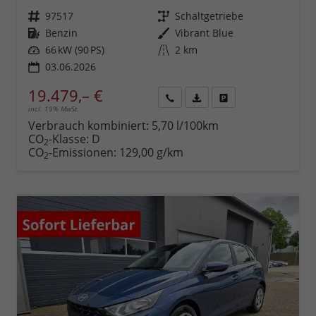
Fahrzeugnr.
97517
Getriebe
Schaltgetriebe
Kraftstoff
Benzin
Außenfarbe
Vibrant Blue
Leistung
66 kW (90 PS)
Kilometerstand
2 km
03.06.2026
19.479,– €
incl. 19% MwSt.
Rückruf
PDF-
Fahrzeug
anfordern
Datei,
drucken,
Verbrauch kombiniert:
5,70 l/100km
Fahrzeugexposé
parken
CO
-Klasse:
D
2
drucken
oder
CO
-Emissionen:
129,00 g/km
2
vergleichen