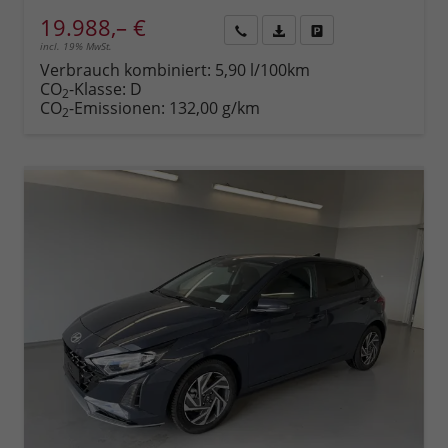
19.988,– €
incl. 19% MwSt.
Rückruf
PDF-
Fahrzeug
anfordern
Datei,
drucken,
Verbrauch kombiniert:
5,90 l/100km
Fahrzeugexposé
parken
CO
-Klasse:
D
2
drucken
oder
CO
-Emissionen:
132,00 g/km
2
vergleichen