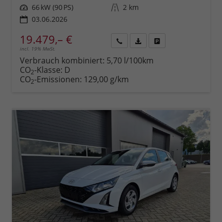
Leistung
66 kW (90 PS)
Kilometerstand
2 km
03.06.2026
19.479,– €
incl. 19% MwSt.
Rückruf
PDF-
Fahrzeug
anfordern
Datei,
drucken,
Verbrauch kombiniert:
5,70 l/100km
Fahrzeugexposé
parken
CO
-Klasse:
D
2
drucken
oder
CO
-Emissionen:
129,00 g/km
2
vergleichen