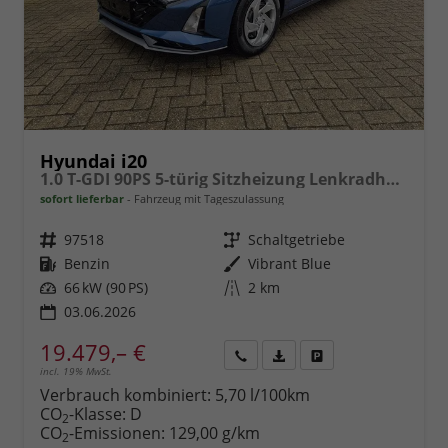
Hyundai i20
1.0 T-GDI 90PS 5-türig Sitzheizung Lenkradheizung Rückf.Kamera PDC Klima Apple CarPlay Android Auto Tempomat Touchscreen
sofort lieferbar
Fahrzeug mit Tageszulassung
Fahrzeugnr.
97518
Getriebe
Schaltgetriebe
Kraftstoff
Benzin
Außenfarbe
Vibrant Blue
Leistung
66 kW (90 PS)
Kilometerstand
2 km
03.06.2026
19.479,– €
incl. 19% MwSt.
Rückruf
PDF-
Fahrzeug
anfordern
Datei,
drucken,
Verbrauch kombiniert:
5,70 l/100km
Fahrzeugexposé
parken
CO
-Klasse:
D
2
drucken
oder
CO
-Emissionen:
129,00 g/km
2
vergleichen