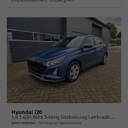
2
vergleichen
Hyundai i20
1.0 T-GDI 90PS 5-türig Sitzheizung Lenkradheizung Rückf.Kamera PDC Klima Apple CarPlay Android Auto Tempomat Touchscreen
sofort lieferbar
Fahrzeug mit Tageszulassung