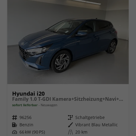
Hyundai i20
Family 1.0 T-GDI Kamera+Sitzheizung+Navi+Alu16+PDC+App-Connect
sofort lieferbar
Neuwagen
Fahrzeugnr.
96256
Getriebe
Schaltgetriebe
Kraftstoff
Benzin
Außenfarbe
Vibrant Blau Metallic
Leistung
66 kW (90 PS)
Kilometerstand
20 km