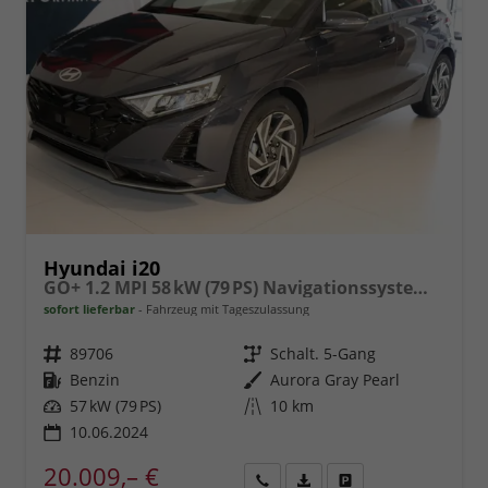
Hyundai i20
GO+ 1.2 MPI 58 kW (79 PS) Navigationssystem, Klimaautomatik, Rückfahrkamera, DAB, Apple CarPlay, Android Auto, Sitzheizung, Lenkradheizung, Spurassistent, Tempolimit-Assistent, 16"-Leichtmetallfelgen, Virtual Cockpit, uvm.
sofort lieferbar
Fahrzeug mit Tageszulassung
Fahrzeugnr.
89706
Getriebe
Schalt. 5-Gang
Kraftstoff
Benzin
Außenfarbe
Aurora Gray Pearl
Leistung
57 kW (79 PS)
Kilometerstand
10 km
10.06.2024
20.009,– €