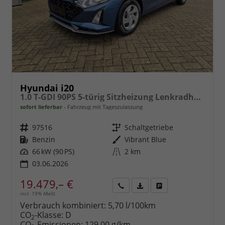
Hyundai i20
1.0 T-GDI 90PS 5-türig Sitzheizung Lenkradheizung Rückf.Kamera PDC Klima Apple CarPlay Android Auto Tempomat Touchscreen
sofort lieferbar
Fahrzeug mit Tageszulassung
Fahrzeugnr.
97516
Getriebe
Schaltgetriebe
Kraftstoff
Benzin
Außenfarbe
Vibrant Blue
Leistung
66 kW (90 PS)
Kilometerstand
2 km
03.06.2026
19.479,– €
incl. 19% MwSt.
Rückruf
PDF-
Fahrzeug
anfordern
Datei,
drucken,
Verbrauch kombiniert:
5,70 l/100km
Fahrzeugexposé
parken
CO
-Klasse:
D
2
drucken
oder
CO
-Emissionen:
129,00 g/km