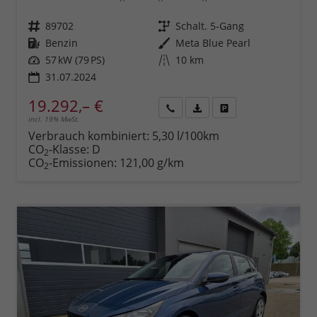
Fahrzeugnr.
89702
Getriebe
Schalt. 5-Gang
Kraftstoff
Benzin
Außenfarbe
Meta Blue Pearl
Leistung
57 kW (79 PS)
Kilometerstand
10 km
31.07.2024
19.292,– €
incl. 19% MwSt.
Rückruf
PDF-
Fahrzeug
anfordern
Datei,
drucken,
Verbrauch kombiniert:
5,30 l/100km
Fahrzeugexposé
parken
CO
-Klasse:
D
2
drucken
oder
CO
-Emissionen:
121,00 g/km
2
vergleichen