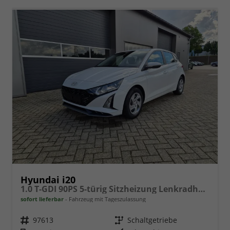
Hyundai i20
1.0 T-GDI 90PS 5-türig Sitzheizung Lenkradheizung Rückf.Kamera PDC Klima Apple CarPlay Android Auto Tempomat Touchscreen
sofort lieferbar
Fahrzeug mit Tageszulassung
Fahrzeugnr.
97613
Getriebe
Schaltgetriebe