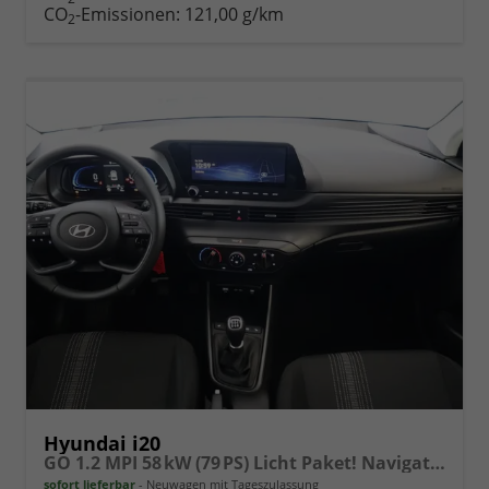
drucken
oder
CO
-Emissionen:
121,00 g/km
2
vergleichen
Hyundai i20
GO 1.2 MPI 58 kW (79 PS) Licht Paket! Navigationssystem, Bluetooth, DAB, Klimaanlage, Rückfahrkamera, Apple CarPlay, Android Auto, PDC hinten, Sitzheizung, Lenkradheizung, Spurassistent, Tempomat uvm.
sofort lieferbar
Neuwagen mit Tageszulassung