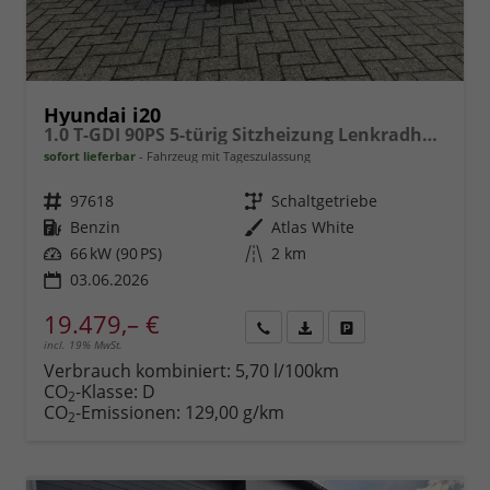
Hyundai i20
1.0 T-GDI 90PS 5-türig Sitzheizung Lenkradheizung Rückf.Kamera PDC Klima Apple CarPlay Android Auto Tempomat Touchscreen
sofort lieferbar
Fahrzeug mit Tageszulassung
Fahrzeugnr.
97618
Getriebe
Schaltgetriebe
Kraftstoff
Benzin
Außenfarbe
Atlas White
Leistung
66 kW (90 PS)
Kilometerstand
2 km
03.06.2026
19.479,– €
incl. 19% MwSt.
Rückruf
PDF-
Fahrzeug
anfordern
Datei,
drucken,
Verbrauch kombiniert:
5,70 l/100km
Fahrzeugexposé
parken
CO
-Klasse:
D
2
drucken
oder
CO
-Emissionen:
129,00 g/km
2
vergleichen