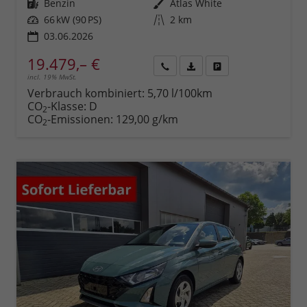
Kraftstoff
Benzin
Außenfarbe
Atlas White
Leistung
66 kW (90 PS)
Kilometerstand
2 km
03.06.2026
19.479,– €
incl. 19% MwSt.
Rückruf
PDF-
Fahrzeug
anfordern
Datei,
drucken,
Verbrauch kombiniert:
5,70 l/100km
Fahrzeugexposé
parken
CO
-Klasse:
D
2
drucken
oder
CO
-Emissionen:
129,00 g/km
2
vergleichen