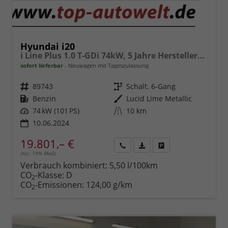
Hyundai i20
i Line Plus 1.0 T-GDi 74kW, 5 Jahre Herstellergarantie Winter-Paket, Lederlenkrad, Digitales Cockpit, 8" Infotainmentsystem, AppleCarPlay&Android Auto, Radio DAB, Rückfahrkamera, Tempomat, 16"-Leichtmetallfelgen, uvm.
sofort lieferbar
Neuwagen mit Tageszulassung
Fahrzeugnr.
89743
Getriebe
Schalt. 6-Gang
Kraftstoff
Benzin
Außenfarbe
Lucid Lime Metallic
Leistung
74 kW (101 PS)
Kilometerstand
10 km
10.06.2024
19.801,– €
incl. 19% MwSt.
Rückruf
PDF-
Fahrzeug
anfordern
Datei,
drucken,
Verbrauch kombiniert:
5,50 l/100km
Fahrzeugexposé
parken
CO
-Klasse:
D
2
drucken
oder
CO
-Emissionen:
124,00 g/km
2
vergleichen