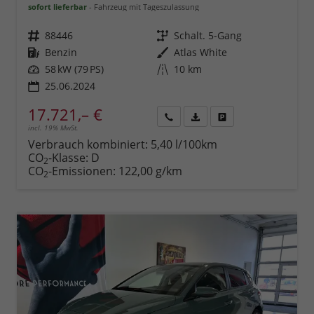
sofort lieferbar
Fahrzeug mit Tageszulassung
Fahrzeugnr.
88446
Getriebe
Schalt. 5-Gang
Kraftstoff
Benzin
Außenfarbe
Atlas White
Leistung
58 kW (79 PS)
Kilometerstand
10 km
25.06.2024
17.721,– €
incl. 19% MwSt.
Rückruf
PDF-
Fahrzeug
anfordern
Datei,
drucken,
Verbrauch kombiniert:
5,40 l/100km
Fahrzeugexposé
parken
CO
-Klasse:
D
2
drucken
oder
CO
-Emissionen:
122,00 g/km
2
vergleichen