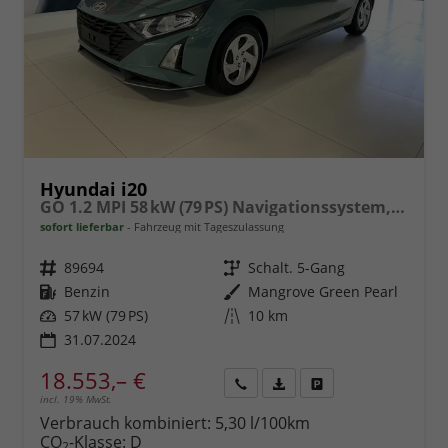
Hyundai i20
GO 1.2 MPI 58 kW (79 PS) Navigationssystem, Bluetooth, DAB, Klimaanlage, Rückfahrkamera, Apple CarPlay, Android Auto, PDC hinten, Sitzheizung, Lenkradheizung, Spurassistent, Tempomat uvm.
sofort lieferbar
Fahrzeug mit Tageszulassung
Fahrzeugnr.
89694
Getriebe
Schalt. 5-Gang
Kraftstoff
Benzin
Außenfarbe
Mangrove Green Pearl
Leistung
57 kW (79 PS)
Kilometerstand
10 km
31.07.2024
18.553,– €
incl. 19% MwSt.
Rückruf
PDF-
Fahrzeug
anfordern
Datei,
drucken,
Verbrauch kombiniert:
5,30 l/100km
Fahrzeugexposé
parken
CO
-Klasse:
D
2