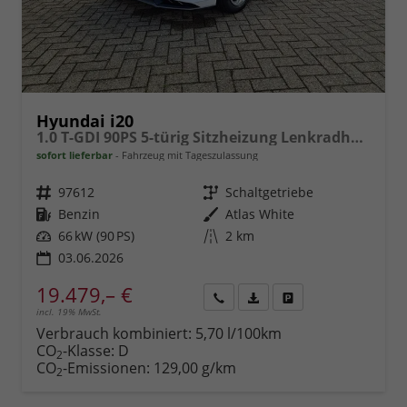
Hyundai i20
1.0 T-GDI 90PS 5-türig Sitzheizung Lenkradheizung Rückf.Kamera PDC Klima Apple CarPlay Android Auto Tempomat Touchscreen
sofort lieferbar
Fahrzeug mit Tageszulassung
Fahrzeugnr.
97612
Getriebe
Schaltgetriebe
Kraftstoff
Benzin
Außenfarbe
Atlas White
Leistung
66 kW (90 PS)
Kilometerstand
2 km
03.06.2026
19.479,– €
incl. 19% MwSt.
Rückruf
PDF-
Fahrzeug
anfordern
Datei,
drucken,
Verbrauch kombiniert:
5,70 l/100km
Fahrzeugexposé
parken
CO
-Klasse:
D
2
drucken
oder
CO
-Emissionen:
129,00 g/km
2
vergleichen