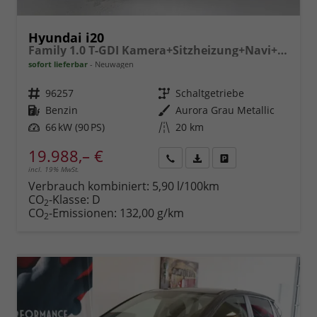
Hyundai i20
Family 1.0 T-GDI Kamera+Sitzheizung+Navi+Alu16+PDC+App-Connect
sofort lieferbar
Neuwagen
Fahrzeugnr.
96257
Getriebe
Schaltgetriebe
Kraftstoff
Benzin
Außenfarbe
Aurora Grau Metallic
Leistung
66 kW (90 PS)
Kilometerstand
20 km
19.988,– €
incl. 19% MwSt.
Rückruf
PDF-
Fahrzeug
anfordern
Datei,
drucken,
Verbrauch kombiniert:
5,90 l/100km
Fahrzeugexposé
parken
CO
-Klasse:
D
2
drucken
oder
CO
-Emissionen:
132,00 g/km
2
vergleichen