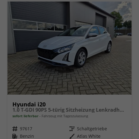
Hyundai i20
1.0 T-GDI 90PS 5-türig Sitzheizung Lenkradheizung Rückf.Kamera PDC Klima Apple CarPlay Android Auto Tempomat Touchscreen
sofort lieferbar
Fahrzeug mit Tageszulassung
Fahrzeugnr.
97617
Getriebe
Schaltgetriebe
Kraftstoff
Benzin
Außenfarbe
Atlas White