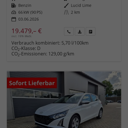
Kraftstoff
Benzin
Außenfarbe
Lucid Lime
Leistung
66 kW (90 PS)
Kilometerstand
2 km
03.06.2026
19.479,– €
incl. 19% MwSt.
Rückruf
PDF-
Fahrzeug
anfordern
Datei,
drucken,
Verbrauch kombiniert:
5,70 l/100km
Fahrzeugexposé
parken
CO
-Klasse:
D
2
drucken
oder
CO
-Emissionen:
129,00 g/km
2
vergleichen