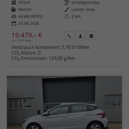
Fahrzeugnr.
97519
Getriebe
Schaltgetriebe
Kraftstoff
Benzin
Außenfarbe
Lumen Grey
Leistung
66 kW (90 PS)
Kilometerstand
2 km
03.06.2026
19.479,– €
incl. 19% MwSt.
Rückruf
PDF-
Fahrzeug
anfordern
Datei,
drucken,
Verbrauch kombiniert:
5,70 l/100km
Fahrzeugexposé
parken
CO
-Klasse:
D
2
drucken
oder
CO
-Emissionen:
129,00 g/km
2
vergleichen