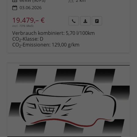
Leistung
66 kW (90 PS)
Kilometerstand
2 km
03.06.2026
19.479,– €
incl. 19% MwSt.
Rückruf
PDF-
Fahrzeug
anfordern
Datei,
drucken,
Verbrauch kombiniert:
5,70 l/100km
Fahrzeugexposé
parken
CO
-Klasse:
D
2
drucken
oder
CO
-Emissionen:
129,00 g/km
2
vergleichen