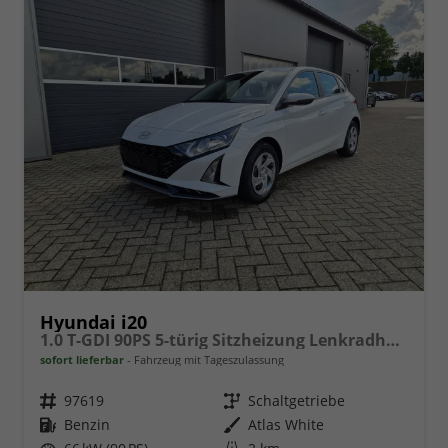
Hyundai i20
1.0 T-GDI 90PS 5-türig Sitzheizung Lenkradheizung Rückf.Kamera PDC Klima Apple CarPlay Android Auto Tempomat Touchscreen
sofort lieferbar
Fahrzeug mit Tageszulassung
Fahrzeugnr.
97619
Getriebe
Schaltgetriebe
Kraftstoff
Benzin
Außenfarbe
Atlas White