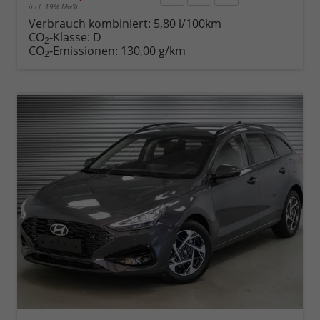
incl. 19% MwSt.
Rückruf
PDF-
Fahrzeug
anfordern
Datei,
drucken,
Verbrauch kombiniert:
5,80 l/100km
Fahrzeugexposé
parken
CO
-Klasse:
D
2
drucken
oder
CO
-Emissionen:
130,00 g/km
2
vergleichen