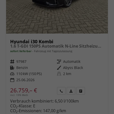
Hyundai i30 Kombi
1.6 T-GDI 150PS Automatik N-Line Sitzheizung Lenkradheizung Klimaautomatik Navi 10,3"-Touchscreen Bluelink Apple CarPlay + Android Auto PDC v+h Rückf.Kamera 18-LM
sofort lieferbar
Fahrzeug mit Tageszulassung
Fahrzeugnr.
97987
Getriebe
Automatik
Kraftstoff
Benzin
Außenfarbe
Abyss Black
Leistung
110 kW (150 PS)
Kilometerstand
2 km
25.06.2026
26.759,– €
incl. 19% MwSt.
Rückruf
PDF-
Fahrzeug
anfordern
Datei,
drucken,
Verbrauch kombiniert:
6,50 l/100km
Fahrzeugexposé
parken
CO
-Klasse:
E
2
drucken
oder
CO
-Emissionen:
147,00 g/km
2
vergleichen