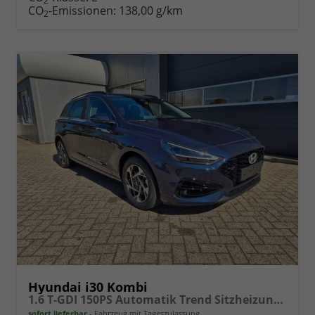
2
drucken
oder
CO
-Emissionen:
138,00 g/km
2
vergleichen
Hyundai i30 Kombi
1.6 T-GDI 150PS Automatik Trend Sitzheizung Lenkradheizung Klimaautomatik PDC v+h Rückf.Kamera Navi Apple CarPlay + Android Auto 16"LM
sofort lieferbar
Fahrzeug mit Tageszulassung