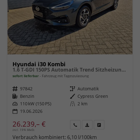
Hyundai i30 Kombi
1.6 T-GDI 150PS Automatik Trend Sitzheizung Lenkradheizung Klimaautomatik PDC v+h Rückf.Kamera Navi Apple CarPlay + Android Auto 16"LM
sofort lieferbar
Fahrzeug mit Tageszulassung
Fahrzeugnr.
97842
Getriebe
Automatik
Kraftstoff
Benzin
Außenfarbe
Cypress Green
Leistung
110 kW (150 PS)
Kilometerstand
2 km
19.06.2026
26.239,– €
incl. 19% MwSt.
Rückruf
PDF-
Fahrzeug
anfordern
Datei,
drucken,
Verbrauch kombiniert:
6,10 l/100km