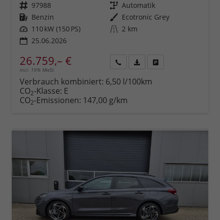
Fahrzeugnr.
97988
Getriebe
Automatik
Kraftstoff
Benzin
Außenfarbe
Ecotronic Grey
Leistung
110 kW (150 PS)
Kilometerstand
2 km
25.06.2026
26.759,– €
incl. 19% MwSt.
Rückruf
PDF-
Fahrzeug
anfordern
Datei,
drucken,
Verbrauch kombiniert:
6,50 l/100km
Fahrzeugexposé
parken
CO
-Klasse:
E
2
drucken
oder
CO
-Emissionen:
147,00 g/km
2
vergleichen