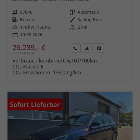
Fahrzeugnr.
97846
Getriebe
Automatik
Kraftstoff
Benzin
Außenfarbe
Sailing Blue
Leistung
110 kW (150 PS)
Kilometerstand
2 km
19.06.2026
26.239,– €
incl. 19% MwSt.
Rückruf
PDF-
Fahrzeug
anfordern
Datei,
drucken,
Verbrauch kombiniert:
6,10 l/100km
Fahrzeugexposé
parken
CO
-Klasse:
E
2
drucken
oder
CO
-Emissionen:
138,00 g/km
2
vergleichen