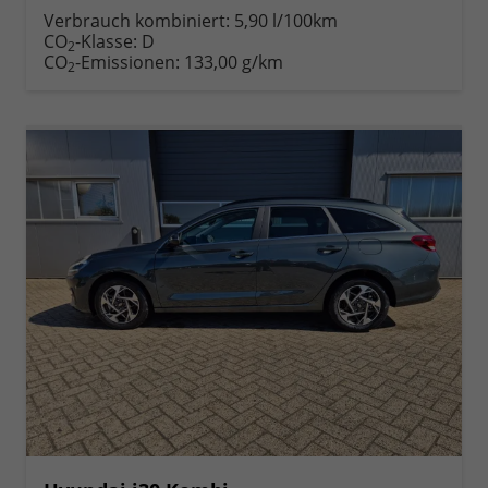
anfordern
Datei,
drucken,
Verbrauch kombiniert:
5,90 l/100km
Fahrzeugexposé
parken
CO
-Klasse:
D
2
drucken
oder
CO
-Emissionen:
133,00 g/km
2
vergleichen