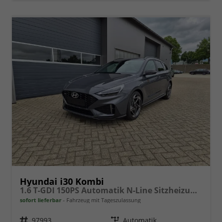
Hyundai i30 Kombi
1.6 T-GDI 150PS Automatik N-Line Sitzheizung Lenkradheizung Klimaautomatik Navi 10,3"-Touchscreen Bluelink Apple CarPlay + Android Auto PDC v+h Rückf.Kamera 18-LM
sofort lieferbar
Fahrzeug mit Tageszulassung
Fahrzeugnr.
97993
Getriebe
Automatik