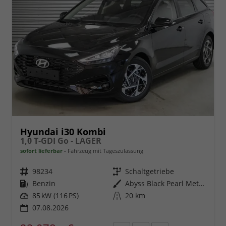
Hyundai i30 Kombi
1,0 T-GDI Go - LAGER
sofort lieferbar
Fahrzeug mit Tageszulassung
Fahrzeugnr.
98234
Getriebe
Schaltgetriebe
Kraftstoff
Benzin
Außenfarbe
Abyss Black Pearl Metallic ()
Leistung
85 kW (116 PS)
Kilometerstand
20 km
07.08.2026