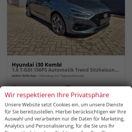
Hyundai i30 Kombi
1.6 T-GDI 150PS Automatik Trend Sitzheizung Lenkradheizung Klimaautomatik PDC v+h Rückf.Kamera Navi Apple CarPlay + Android Auto 16"LM
sofort lieferbar
Fahrzeug mit Tageszulassung
Fahrzeugnr.
97839
Getriebe
Automatik
Wir respektieren Ihre Privatsphäre
Kraftstoff
Benzin
Außenfarbe
Cypress Green
Leistung
110 kW (150 PS)
Kilometerstand
2 km
Unsere Website setzt Cookies ein, um unsere Dienste
19.06.2026
für Sie bereitzustellen. Hierbei berücksichtigen wir Ihre
Auswahl und verarbeiten nur die Daten für Marketing,
26.239,– €
Analytics und Personalisierung, für die Sie uns Ihr
incl. 19% MwSt.
Rückruf
PDF-
Fahrzeug