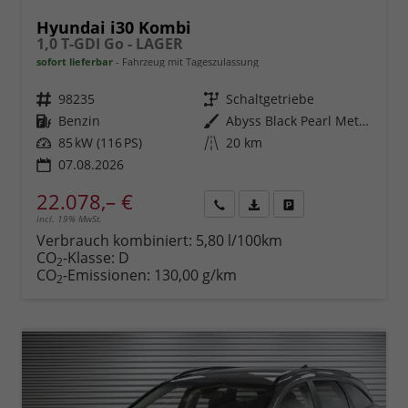
Hyundai i30 Kombi
1,0 T-GDI Go - LAGER
sofort lieferbar
Fahrzeug mit Tageszulassung
Fahrzeugnr.
98235
Getriebe
Schaltgetriebe
Kraftstoff
Benzin
Außenfarbe
Abyss Black Pearl Metallic ()
Leistung
85 kW (116 PS)
Kilometerstand
20 km
07.08.2026
22.078,– €
incl. 19% MwSt.
Rückruf
PDF-
Fahrzeug
anfordern
Datei,
drucken,
Verbrauch kombiniert:
5,80 l/100km
Fahrzeugexposé
parken
CO
-Klasse:
D
2
drucken
oder
CO
-Emissionen:
130,00 g/km
2
vergleichen