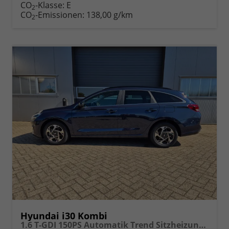
Fahrzeugexposé
parken
CO
-Klasse:
E
2
drucken
oder
CO
-Emissionen:
138,00 g/km
2
vergleichen
Hyundai i30 Kombi
1.6 T-GDI 150PS Automatik Trend Sitzheizung Lenkradheizung Klimaautomatik PDC v+h Rückf.Kamera Navi Apple CarPlay + Android Auto 16"LM