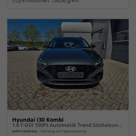
CO
-Emissionen:
138,00 g/km
2
vergleichen
Hyundai i30 Kombi
1.6 T-GDI 150PS Automatik Trend Sitzheizung Lenkradheizung Klimaautomatik PDC v+h Rückf.Kamera Navi Apple CarPlay + Android Auto 16"LM
sofort lieferbar
Fahrzeug mit Tageszulassung