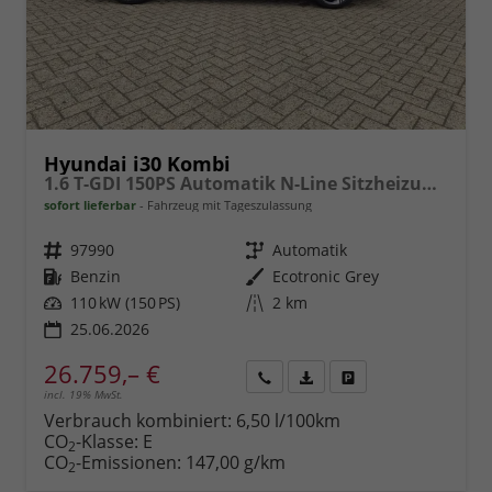
Hyundai i30 Kombi
1.6 T-GDI 150PS Automatik N-Line Sitzheizung Lenkradheizung Klimaautomatik Navi 10,3"-Touchscreen Bluelink Apple CarPlay + Android Auto PDC v+h Rückf.Kamera 18-LM
sofort lieferbar
Fahrzeug mit Tageszulassung
Fahrzeugnr.
97990
Getriebe
Automatik
Kraftstoff
Benzin
Außenfarbe
Ecotronic Grey
Leistung
110 kW (150 PS)
Kilometerstand
2 km
25.06.2026
26.759,– €
incl. 19% MwSt.
Rückruf
PDF-
Fahrzeug
anfordern
Datei,
drucken,
Verbrauch kombiniert:
6,50 l/100km
Fahrzeugexposé
parken
CO
-Klasse:
E
2
drucken
oder
CO
-Emissionen:
147,00 g/km
2
vergleichen