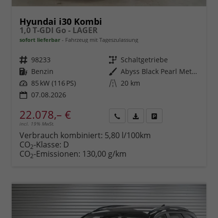
Hyundai i30 Kombi
1,0 T-GDI Go - LAGER
sofort lieferbar
Fahrzeug mit Tageszulassung
Fahrzeugnr.
98233
Getriebe
Schaltgetriebe
Kraftstoff
Benzin
Außenfarbe
Abyss Black Pearl Metallic ()
Leistung
85 kW (116 PS)
Kilometerstand
20 km
07.08.2026
22.078,– €
incl. 19% MwSt.
Rückruf
PDF-
Fahrzeug
anfordern
Datei,
drucken,
Verbrauch kombiniert:
5,80 l/100km
Fahrzeugexposé
parken
CO
-Klasse:
D
2
drucken
oder
CO
-Emissionen:
130,00 g/km
2
vergleichen