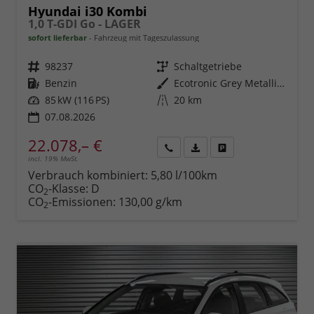
Hyundai i30 Kombi
1,0 T-GDI Go - LAGER
sofort lieferbar
Fahrzeug mit Tageszulassung
Fahrzeugnr.
98237
Getriebe
Schaltgetriebe
Kraftstoff
Benzin
Außenfarbe
Ecotronic Grey Metallic ()
Leistung
85 kW (116 PS)
Kilometerstand
20 km
07.08.2026
22.078,– €
incl. 19% MwSt.
Rückruf
PDF-
Fahrzeug
anfordern
Datei,
drucken,
Verbrauch kombiniert:
5,80 l/100km
Fahrzeugexposé
parken
CO
-Klasse:
D
2
drucken
oder
CO
-Emissionen:
130,00 g/km
2
vergleichen