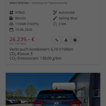
sofort lieferbar
Fahrzeug mit Tageszulassung
Fahrzeugnr.
97843
Getriebe
Automatik
Kraftstoff
Benzin
Außenfarbe
Sailing Blue
Leistung
110 kW (150 PS)
Kilometerstand
2 km
19.06.2026
26.239,– €
incl. 19% MwSt.
Rückruf
PDF-
Fahrzeug
anfordern
Datei,
drucken,
Verbrauch kombiniert:
6,10 l/100km
Fahrzeugexposé
parken
CO
-Klasse:
E
2
drucken
oder
CO
-Emissionen:
138,00 g/km
2
vergleichen