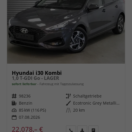
Hyundai i30 Kombi
1,0 T-GDI Go - LAGER
sofort lieferbar
Fahrzeug mit Tageszulassung
Fahrzeugnr.
98236
Getriebe
Schaltgetriebe
Kraftstoff
Benzin
Außenfarbe
Ecotronic Grey Metallic ()
Leistung
85 kW (116 PS)
Kilometerstand
20 km
07.08.2026
22.078,– €