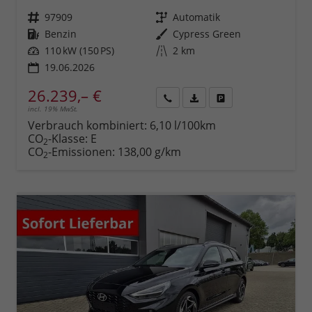
Fahrzeugnr.
97909
Getriebe
Automatik
Kraftstoff
Benzin
Außenfarbe
Cypress Green
Leistung
110 kW (150 PS)
Kilometerstand
2 km
19.06.2026
26.239,– €
incl. 19% MwSt.
Rückruf
PDF-
Fahrzeug
anfordern
Datei,
drucken,
Verbrauch kombiniert:
6,10 l/100km
Fahrzeugexposé
parken
CO
-Klasse:
E
2
drucken
oder
CO
-Emissionen:
138,00 g/km
2
vergleichen