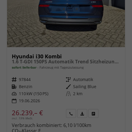
Hyundai i30 Kombi
1.6 T-GDI 150PS Automatik Trend Sitzheizung Lenkradheizung Klimaautomatik PDC v+h Rückf.Kamera Navi Apple CarPlay + Android Auto 16"LM
sofort lieferbar
Fahrzeug mit Tageszulassung
Fahrzeugnr.
97844
Getriebe
Automatik
Kraftstoff
Benzin
Außenfarbe
Sailing Blue
Leistung
110 kW (150 PS)
Kilometerstand
2 km
19.06.2026
26.239,– €
incl. 19% MwSt.
Rückruf
PDF-
Fahrzeug
anfordern
Datei,
drucken,
Verbrauch kombiniert:
6,10 l/100km
Fahrzeugexposé
parken
CO
-Klasse:
E