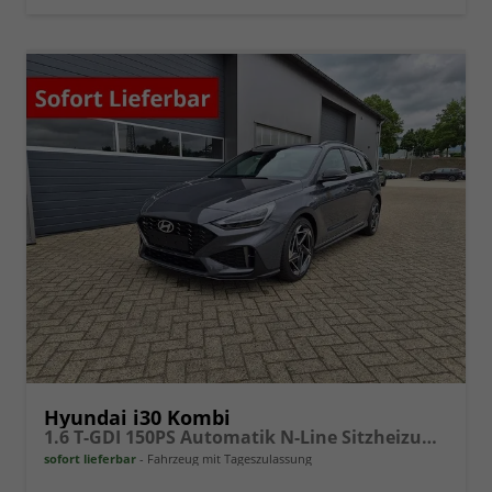
Hyundai i30 Kombi
1.6 T-GDI 150PS Automatik N-Line Sitzheizung Lenkradheizung Klimaautomatik Navi 10,3"-Touchscreen Bluelink Apple CarPlay + Android Auto PDC v+h Rückf.Kamera 18-LM
sofort lieferbar
Fahrzeug mit Tageszulassung