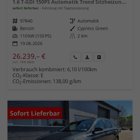
1.6 T-GDI 150PS Automatik Trend Sitzheizung Lenkradheizung Klimaautomatik PDC v+h Rückf.Kamera Navi Apple CarPlay + Android Auto 16"LM
sofort lieferbar
Fahrzeug mit Tageszulassung
Fahrzeugnr.
97840
Getriebe
Automatik
Kraftstoff
Benzin
Außenfarbe
Cypress Green
Leistung
110 kW (150 PS)
Kilometerstand
2 km
19.06.2026
26.239,– €
incl. 19% MwSt.
Rückruf
PDF-
Fahrzeug
anfordern
Datei,
drucken,
Verbrauch kombiniert:
6,10 l/100km
Fahrzeugexposé
parken
CO
-Klasse:
E
2
drucken
oder
CO
-Emissionen:
138,00 g/km
2
vergleichen