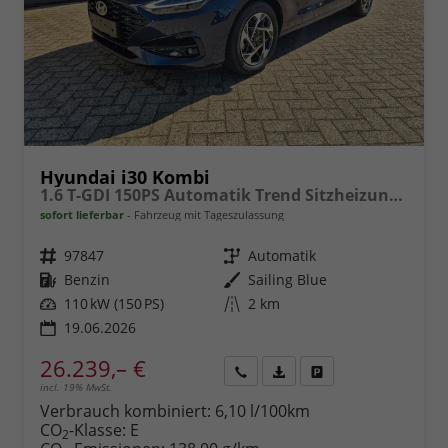
Hyundai i30 Kombi
1.6 T-GDI 150PS Automatik Trend Sitzheizung Lenkradheizung Klimaautomatik PDC v+h Rückf.Kamera Navi Apple CarPlay + Android Auto 16"LM
sofort lieferbar
Fahrzeug mit Tageszulassung
Fahrzeugnr.
97847
Getriebe
Automatik
Kraftstoff
Benzin
Außenfarbe
Sailing Blue
Leistung
110 kW (150 PS)
Kilometerstand
2 km
19.06.2026
26.239,– €
incl. 19% MwSt.
Rückruf
PDF-
Fahrzeug
anfordern
Datei,
drucken,
Verbrauch kombiniert:
6,10 l/100km
Fahrzeugexposé
parken
CO
-Klasse:
E
2
drucken
oder