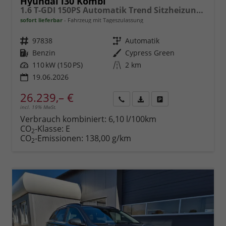
Hyundai i30 Kombi
1.6 T-GDI 150PS Automatik Trend Sitzheizung Lenkradheizung Klimaautomatik PDC v+h Rückf.Kamera Navi Apple CarPlay + Android Auto 16"LM
sofort lieferbar
Fahrzeug mit Tageszulassung
Fahrzeugnr.
97838
Getriebe
Automatik
Kraftstoff
Benzin
Außenfarbe
Cypress Green
Leistung
110 kW (150 PS)
Kilometerstand
2 km
19.06.2026
26.239,– €
incl. 19% MwSt.
Rückruf
PDF-
Fahrzeug
anfordern
Datei,
drucken,
Verbrauch kombiniert:
6,10 l/100km
Fahrzeugexposé
parken
CO
-Klasse:
E
2
drucken
oder
CO
-Emissionen:
138,00 g/km
2
vergleichen