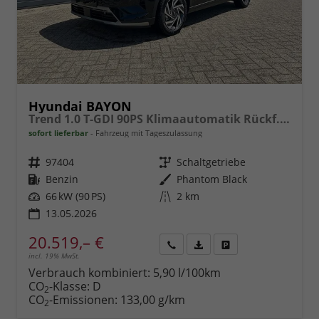
Hyundai BAYON
Trend 1.0 T-GDI 90PS Klimaautomatik Rückf.Kamera Parksensoren Sitzheizung Lenkradheizung Bluetooth Touchscreen Tempomat Apple CarPlay + Android Auto 16"LM
sofort lieferbar
Fahrzeug mit Tageszulassung
Fahrzeugnr.
97404
Getriebe
Schaltgetriebe
Kraftstoff
Benzin
Außenfarbe
Phantom Black
Leistung
66 kW (90 PS)
Kilometerstand
2 km
13.05.2026
20.519,– €
incl. 19% MwSt.
Rückruf
PDF-
Fahrzeug
anfordern
Datei,
drucken,
Verbrauch kombiniert:
5,90 l/100km
Fahrzeugexposé
parken
CO
-Klasse:
D
2
drucken
oder
CO
-Emissionen:
133,00 g/km
2
vergleichen