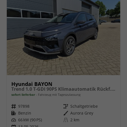
Hyundai BAYON
Trend 1.0 T-GDI 90PS Klimaautomatik Rückf.Kamera Parksensoren Sitzheizung Lenkradheizung Bluetooth Touchscreen Tempomat Apple CarPlay + Android Auto 16"LM
sofort lieferbar
Fahrzeug mit Tageszulassung
Fahrzeugnr.
97898
Getriebe
Schaltgetriebe
Kraftstoff
Benzin
Außenfarbe
Aurora Grey
Leistung
66 kW (90 PS)
Kilometerstand
2 km
13.05.2026