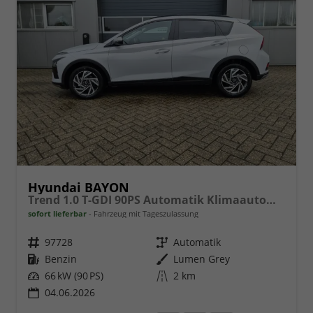
Hyundai BAYON
Trend 1.0 T-GDI 90PS Automatik Klimaautomatik Rückf.Kamera Parksensoren Sitzheizung Lenkradheizung Bluetooth Touchscreen Tempomat Apple CarPlay + Android Auto 16"LM
sofort lieferbar
Fahrzeug mit Tageszulassung
Fahrzeugnr.
97728
Getriebe
Automatik
Kraftstoff
Benzin
Außenfarbe
Lumen Grey
Leistung
66 kW (90 PS)
Kilometerstand
2 km
04.06.2026