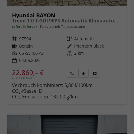
Hyundai BAYON
Trend 1.0 T-GDI 90PS Automatik Klimaautomatik Rückf.Kamera Parksensoren Sitzheizung Lenkradheizung Bluetooth Touchscreen Tempomat Apple CarPlay + Android Auto 16"LM
sofort lieferbar
Fahrzeug mit Tageszulassung
Fahrzeugnr.
97504
Getriebe
Automatik
Kraftstoff
Benzin
Außenfarbe
Phantom Black
Leistung
66 kW (90 PS)
Kilometerstand
2 km
04.06.2026
22.869,– €
incl. 19% MwSt.
Rückruf
PDF-
Fahrzeug
anfordern
Datei,
drucken,
Verbrauch kombiniert:
5,80 l/100km
Fahrzeugexposé
parken
CO
-Klasse:
D
2
drucken
oder
CO
-Emissionen:
132,00 g/km
2
vergleichen