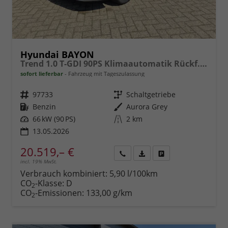
Hyundai BAYON
Trend 1.0 T-GDI 90PS Klimaautomatik Rückf.Kamera Parksensoren Sitzheizung Lenkradheizung Bluetooth Touchscreen Tempomat Apple CarPlay + Android Auto 16"LM
sofort lieferbar
Fahrzeug mit Tageszulassung
Fahrzeugnr.
97733
Getriebe
Schaltgetriebe
Kraftstoff
Benzin
Außenfarbe
Aurora Grey
Leistung
66 kW (90 PS)
Kilometerstand
2 km
13.05.2026
20.519,– €
incl. 19% MwSt.
Rückruf
PDF-
Fahrzeug
anfordern
Datei,
drucken,
Verbrauch kombiniert:
5,90 l/100km
Fahrzeugexposé
parken
CO
-Klasse:
D
2
drucken
oder
CO
-Emissionen:
133,00 g/km
2
vergleichen