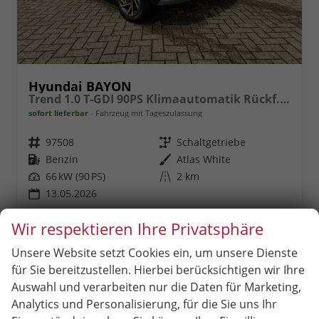
Hyundai BAYON
Trend 1.0 T-GDI 90PS Klimaautomatik Rückf.Kamera Parksensoren Sitzheizung Lenkradheizung Bluetooth Touchscreen Tempomat Apple CarPlay + Android Auto 16"LM
sofort lieferbar
Fahrzeug mit Tageszulassung
Fahrzeugnr.
97508
Getriebe
Schaltgetriebe
Kraftstoff
Benzin
Außenfarbe
Atlas White
Leistung
66 kW (90 PS)
Kilometerstand
2 km
13.05.2026
20.519,– €
Wir respektieren Ihre Privatsphäre
incl. 19% MwSt.
Rückruf
PDF-
Fahrzeug
anfordern
Datei,
drucken,
Unsere Website setzt Cookies ein, um unsere Dienste
Verbrauch kombiniert:
5,90 l/100km
Fahrzeugexposé
parken
CO
-Klasse:
D
für Sie bereitzustellen. Hierbei berücksichtigen wir Ihre
2
drucken
oder
CO
-Emissionen:
133,00 g/km
2
Auswahl und verarbeiten nur die Daten für Marketing,
vergleichen
Analytics und Personalisierung, für die Sie uns Ihr