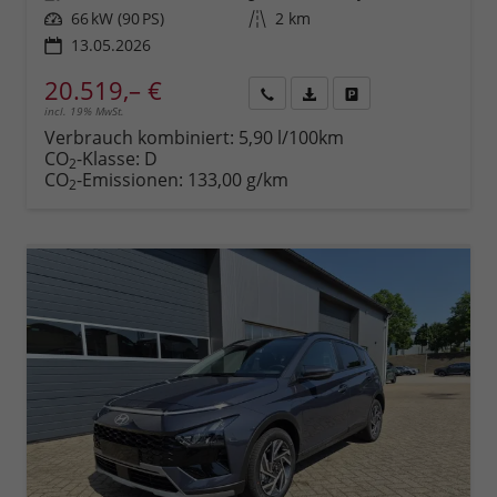
Leistung
66 kW (90 PS)
Kilometerstand
2 km
13.05.2026
20.519,– €
incl. 19% MwSt.
Rückruf
PDF-
Fahrzeug
anfordern
Datei,
drucken,
Verbrauch kombiniert:
5,90 l/100km
Fahrzeugexposé
parken
CO
-Klasse:
D
2
drucken
oder
CO
-Emissionen:
133,00 g/km
2
vergleichen