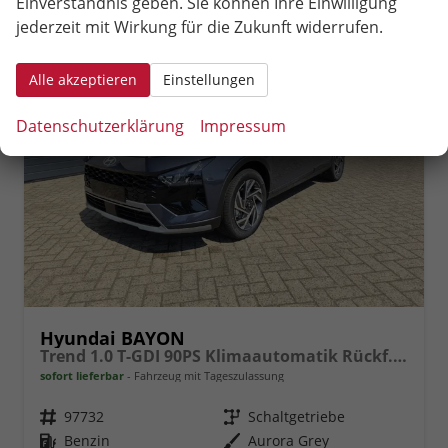
Einverständnis geben. Sie können Ihre Einwilligung
jederzeit mit Wirkung für die Zukunft widerrufen.
Alle akzeptieren
Einstellungen
Datenschutzerklärung
Impressum
Hyundai BAYON
Trend 1.0 T-GDI 90PS Klimaautomatik Rückf.Kamera Parksensoren Sitzheizung Lenkradheizung Bluetooth Touchscreen Tempomat Apple CarPlay + Android Auto 16"LM
sofort lieferbar
Fahrzeug mit Tageszulassung
Fahrzeugnr.
97732
Getriebe
Schaltgetriebe
Kraftstoff
Benzin
Außenfarbe
Aurora Grey