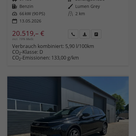
Kraftstoff
Benzin
Außenfarbe
Lumen Grey
Leistung
66 kW (90 PS)
Kilometerstand
2 km
13.05.2026
20.519,– €
incl. 19% MwSt.
Rückruf
PDF-
Fahrzeug
anfordern
Datei,
drucken,
Verbrauch kombiniert:
5,90 l/100km
Fahrzeugexposé
parken
CO
-Klasse:
D
2
drucken
oder
CO
-Emissionen:
133,00 g/km
2
vergleichen