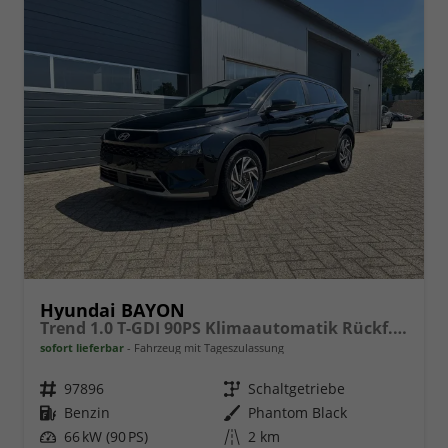
Hyundai BAYON
Trend 1.0 T-GDI 90PS Klimaautomatik Rückf.Kamera Parksensoren Sitzheizung Lenkradheizung Bluetooth Touchscreen Tempomat Apple CarPlay + Android Auto 16"LM
sofort lieferbar
Fahrzeug mit Tageszulassung
Fahrzeugnr.
97896
Getriebe
Schaltgetriebe
Kraftstoff
Benzin
Außenfarbe
Phantom Black
Leistung
66 kW (90 PS)
Kilometerstand
2 km