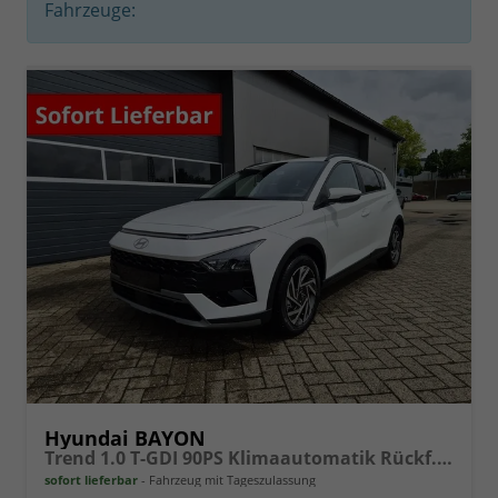
Fahrzeuge:
Hyundai BAYON
Trend 1.0 T-GDI 90PS Klimaautomatik Rückf.Kamera Parksensoren Sitzheizung Lenkradheizung Bluetooth Touchscreen Tempomat Apple CarPlay + Android Auto 16"LM
sofort lieferbar
Fahrzeug mit Tageszulassung