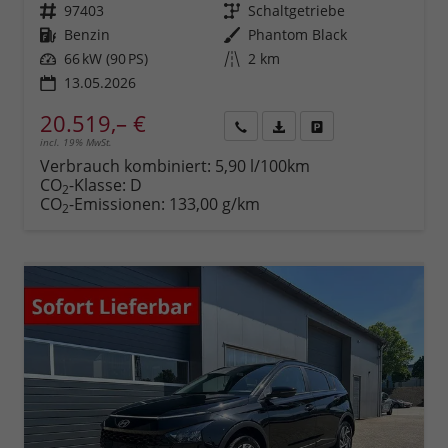
Fahrzeugnr.
97403
Getriebe
Schaltgetriebe
Kraftstoff
Benzin
Außenfarbe
Phantom Black
Leistung
66 kW (90 PS)
Kilometerstand
2 km
13.05.2026
20.519,– €
incl. 19% MwSt.
Rückruf
PDF-
Fahrzeug
anfordern
Datei,
drucken,
Verbrauch kombiniert:
5,90 l/100km
Fahrzeugexposé
parken
CO
-Klasse:
D
2
drucken
oder
CO
-Emissionen:
133,00 g/km
2
vergleichen