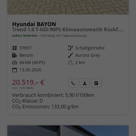
Hyundai BAYON
Trend 1.0 T-GDI 90PS Klimaautomatik Rückf.Kamera Parksensoren Sitzheizung Lenkradheizung Bluetooth Touchscreen Tempomat Apple CarPlay + Android Auto 16"LM
sofort lieferbar
Fahrzeug mit Tageszulassung
Fahrzeugnr.
97897
Getriebe
Schaltgetriebe
Kraftstoff
Benzin
Außenfarbe
Aurora Grey
Leistung
66 kW (90 PS)
Kilometerstand
2 km
13.05.2026
20.519,– €
incl. 19% MwSt.
Rückruf
PDF-
Fahrzeug
anfordern
Datei,
drucken,
Verbrauch kombiniert:
5,90 l/100km
Fahrzeugexposé
parken
CO
-Klasse:
D
2
drucken
oder
CO
-Emissionen:
133,00 g/km
2
vergleichen