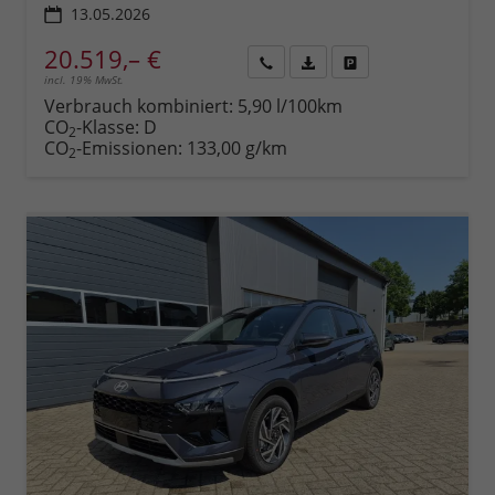
13.05.2026
20.519,– €
incl. 19% MwSt.
Rückruf
PDF-
Fahrzeug
anfordern
Datei,
drucken,
Verbrauch kombiniert:
5,90 l/100km
Fahrzeugexposé
parken
CO
-Klasse:
D
2
drucken
oder
CO
-Emissionen:
133,00 g/km
2
vergleichen