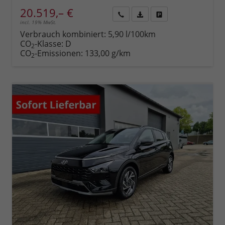
20.519,– €
incl. 19% MwSt.
Rückruf
PDF-
Fahrzeug
anfordern
Datei,
drucken,
Verbrauch kombiniert:
5,90 l/100km
Fahrzeugexposé
parken
CO
-Klasse:
D
2
drucken
oder
CO
-Emissionen:
133,00 g/km
2
vergleichen