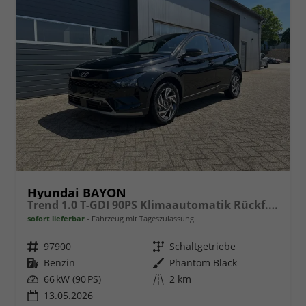
Hyundai BAYON
Trend 1.0 T-GDI 90PS Klimaautomatik Rückf.Kamera Parksensoren Sitzheizung Lenkradheizung Bluetooth Touchscreen Tempomat Apple CarPlay + Android Auto 16"LM
sofort lieferbar
Fahrzeug mit Tageszulassung
Fahrzeugnr.
97900
Getriebe
Schaltgetriebe
Kraftstoff
Benzin
Außenfarbe
Phantom Black
Leistung
66 kW (90 PS)
Kilometerstand
2 km
13.05.2026