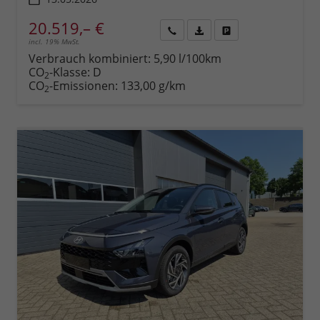
20.519,– €
incl. 19% MwSt.
Rückruf
PDF-
Fahrzeug
anfordern
Datei,
drucken,
Verbrauch kombiniert:
5,90 l/100km
Fahrzeugexposé
parken
CO
-Klasse:
D
2
drucken
oder
CO
-Emissionen:
133,00 g/km
2
vergleichen