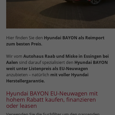
Hier finden Sie den
Hyundai BAYON als Reimport
zum besten Preis.
Wir vom
Autohaus Raab und Miske in Essingen bei
Aalen
sind darauf spezialisiert den
Hyundai BAYON
weit unter Listenpreis als EU-Neuwagen
anzubieten – natürlich
mit voller Hyundai
Herstellergarantie.
Hyundai BAYON EU-Neuwagen mit
hohem Rabatt kaufen, finanzieren
oder leasen
Verwenden Sie die Suchfilter um den passenden