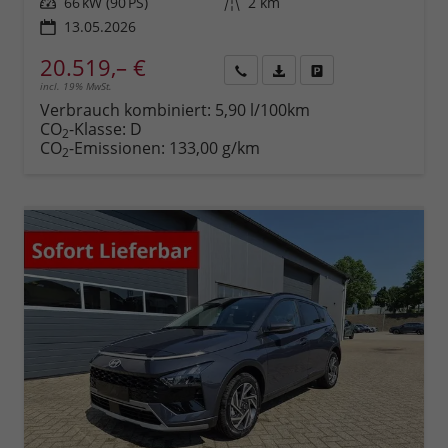
Leistung
66 kW (90 PS)
Kilometerstand
2 km
13.05.2026
20.519,– €
incl. 19% MwSt.
Rückruf
PDF-
Fahrzeug
anfordern
Datei,
drucken,
Verbrauch kombiniert:
5,90 l/100km
Fahrzeugexposé
parken
CO
-Klasse:
D
2
drucken
oder
CO
-Emissionen:
133,00 g/km
2
vergleichen