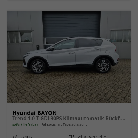
Hyundai BAYON
Trend 1.0 T-GDI 90PS Klimaautomatik Rückf.Kamera Parksensoren Sitzheizung Lenkradheizung Bluetooth Touchscreen Tempomat Apple CarPlay + Android Auto 16"LM
sofort lieferbar
Fahrzeug mit Tageszulassung
Fahrzeugnr.
97406
Getriebe
Schaltgetriebe