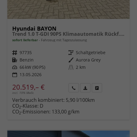
Hyundai BAYON
Trend 1.0 T-GDI 90PS Klimaautomatik Rückf.Kamera Parksensoren Sitzheizung Lenkradheizung Bluetooth Touchscreen Tempomat Apple CarPlay + Android Auto 16"LM
sofort lieferbar
Fahrzeug mit Tageszulassung
Fahrzeugnr.
97735
Getriebe
Schaltgetriebe
Kraftstoff
Benzin
Außenfarbe
Aurora Grey
Leistung
66 kW (90 PS)
Kilometerstand
2 km
13.05.2026
20.519,– €
incl. 19% MwSt.
Rückruf
PDF-
Fahrzeug
anfordern
Datei,
drucken,
Verbrauch kombiniert:
5,90 l/100km
Fahrzeugexposé
parken
CO
-Klasse:
D
2
drucken
oder
CO
-Emissionen:
133,00 g/km
2
vergleichen