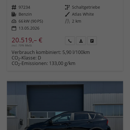
Fahrzeugnr.
97234
Getriebe
Schaltgetriebe
Kraftstoff
Benzin
Außenfarbe
Atlas White
Leistung
66 kW (90 PS)
Kilometerstand
2 km
13.05.2026
20.519,– €
incl. 19% MwSt.
Rückruf
PDF-
Fahrzeug
anfordern
Datei,
drucken,
Verbrauch kombiniert:
5,90 l/100km
Fahrzeugexposé
parken
CO
-Klasse:
D
2
drucken
oder
CO
-Emissionen:
133,00 g/km
2
vergleichen