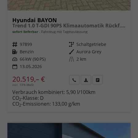
Hyundai BAYON
Trend 1.0 T-GDI 90PS Klimaautomatik Rückf.Kamera Parksensoren Sitzheizung Lenkradheizung Bluetooth Touchscreen Tempomat Apple CarPlay + Android Auto 16"LM
sofort lieferbar
Fahrzeug mit Tageszulassung
Fahrzeugnr.
97899
Getriebe
Schaltgetriebe
Kraftstoff
Benzin
Außenfarbe
Aurora Grey
Leistung
66 kW (90 PS)
Kilometerstand
2 km
13.05.2026
20.519,– €
incl. 19% MwSt.
Rückruf
PDF-
Fahrzeug
anfordern
Datei,
drucken,
Verbrauch kombiniert:
5,90 l/100km
Fahrzeugexposé
parken
CO
-Klasse:
D
2
drucken
oder
CO
-Emissionen:
133,00 g/km
2
vergleichen