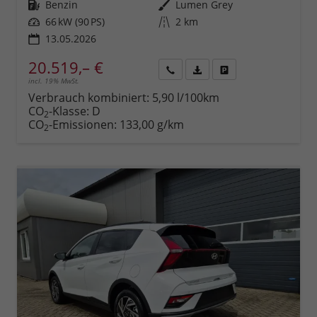
Kraftstoff
Benzin
Außenfarbe
Lumen Grey
Leistung
66 kW (90 PS)
Kilometerstand
2 km
13.05.2026
20.519,– €
incl. 19% MwSt.
Rückruf
PDF-
Fahrzeug
anfordern
Datei,
drucken,
Verbrauch kombiniert:
5,90 l/100km
Fahrzeugexposé
parken
CO
-Klasse:
D
2
drucken
oder
CO
-Emissionen:
133,00 g/km
2
vergleichen