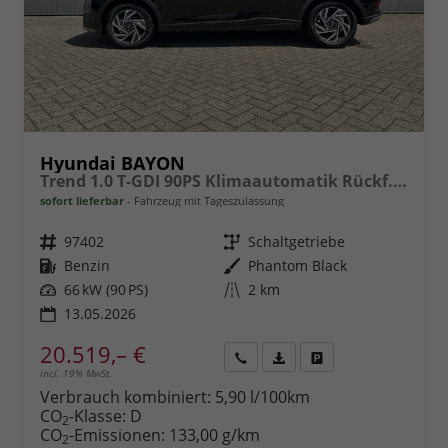
Hyundai BAYON
Trend 1.0 T-GDI 90PS Klimaautomatik Rückf.Kamera Parksensoren Sitzheizung Lenkradheizung Bluetooth Touchscreen Tempomat Apple CarPlay + Android Auto 16"LM
sofort lieferbar
Fahrzeug mit Tageszulassung
Fahrzeugnr.
97402
Getriebe
Schaltgetriebe
Kraftstoff
Benzin
Außenfarbe
Phantom Black
Leistung
66 kW (90 PS)
Kilometerstand
2 km
13.05.2026
20.519,– €
incl. 19% MwSt.
Rückruf
PDF-
Fahrzeug
anfordern
Datei,
drucken,
Verbrauch kombiniert:
5,90 l/100km
Fahrzeugexposé
parken
CO
-Klasse:
D
2
drucken
oder
CO
-Emissionen:
133,00 g/km
2
vergleichen