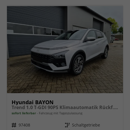
Hyundai BAYON
Trend 1.0 T-GDI 90PS Klimaautomatik Rückf.Kamera Parksensoren Sitzheizung Lenkradheizung Bluetooth Touchscreen Tempomat Apple CarPlay + Android Auto 16"LM
sofort lieferbar
Fahrzeug mit Tageszulassung
Fahrzeugnr.
97408
Getriebe
Schaltgetriebe