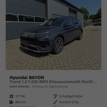
Hyundai BAYON
Trend 1.0 T-GDI 90PS Klimaautomatik Rückf.Kamera Parksensoren Sitzheizung Lenkradheizung Bluetooth Touchscreen Tempomat Apple CarPlay + Android Auto 16"LM
sofort lieferbar
Fahrzeug mit Tageszulassung
Fahrzeugnr.
97734
Getriebe
Schaltgetriebe
Kraftstoff
Benzin
Außenfarbe
Aurora Grey