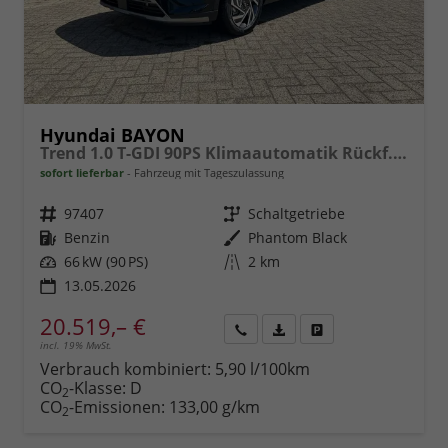
Hyundai BAYON
Trend 1.0 T-GDI 90PS Klimaautomatik Rückf.Kamera Parksensoren Sitzheizung Lenkradheizung Bluetooth Touchscreen Tempomat Apple CarPlay + Android Auto 16"LM
sofort lieferbar
Fahrzeug mit Tageszulassung
Fahrzeugnr.
97407
Getriebe
Schaltgetriebe
Kraftstoff
Benzin
Außenfarbe
Phantom Black
Leistung
66 kW (90 PS)
Kilometerstand
2 km
13.05.2026
20.519,– €
incl. 19% MwSt.
Rückruf
PDF-
Fahrzeug
anfordern
Datei,
drucken,
Verbrauch kombiniert:
5,90 l/100km
Fahrzeugexposé
parken
CO
-Klasse:
D
2
drucken
oder
CO
-Emissionen:
133,00 g/km
2
vergleichen