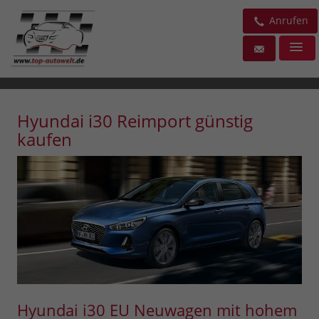
Anrufen
Hyundai i30 Reimport günstig
kaufen
Hyundai i30 EU Neuwagen mit hohem