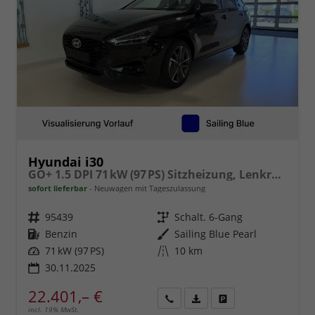
Hyundai i30
GO+ 1.5 DPI 71 kW (97 PS) Sitzheizung, Lenkradheizung, 2-Zonen-Klimaautomatik, Android Auto, Apple CarPlay, Navigationssystem, DAB, Induktionsladen für Smartphones, 17 Zoll Leichtmetallfelgen, uvm.
sofort lieferbar
Neuwagen mit Tageszulassung
Fahrzeugnr.
95439
Getriebe
Schalt. 6-Gang
Kraftstoff
Benzin
Außenfarbe
Sailing Blue Pearl
Leistung
71 kW (97 PS)
Kilometerstand
10 km
30.11.2025
22.401,– €
incl. 19% MwSt.
Rückruf
PDF-
Fahrzeug