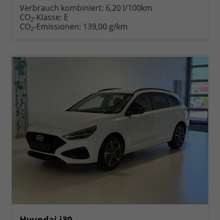
anfordern
Datei,
drucken,
Verbrauch kombiniert:
6,20 l/100km
Fahrzeugexposé
parken
CO
-Klasse:
E
2
drucken
oder
CO
-Emissionen:
139,00 g/km
2
vergleichen
Hyundai i30