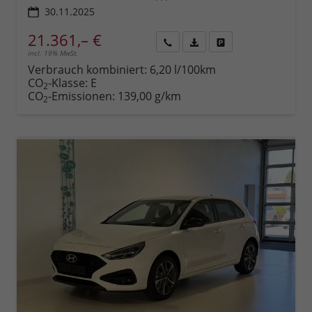
30.11.2025
21.361,– €
incl. 19% MwSt.
Rückruf
PDF-
Fahrzeug
anfordern
Datei,
drucken,
Verbrauch kombiniert:
6,20 l/100km
Fahrzeugexposé
parken
CO
-Klasse:
E
2
drucken
oder
CO
-Emissionen:
139,00 g/km
2
vergleichen