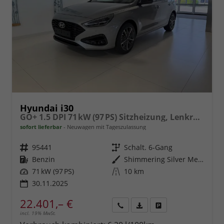
Hyundai i30
GO+ 1.5 DPI 71 kW (97 PS) Sitzheizung, Lenkradheizung, 2-Zonen-Klimaautomatik, Android Auto, Apple CarPlay, Navigationssystem, DAB, Induktionsladen für Smartphones, 17 Zoll Leichtmetallfelgen, uvm.
sofort lieferbar
Neuwagen mit Tageszulassung
Fahrzeugnr.
95441
Getriebe
Schalt. 6-Gang
Kraftstoff
Benzin
Außenfarbe
Shimmering Silver Metallic
Leistung
71 kW (97 PS)
Kilometerstand
10 km
30.11.2025
22.401,– €
incl. 19% MwSt.
Rückruf
PDF-
Fahrzeug
anfordern
Datei,
drucken,