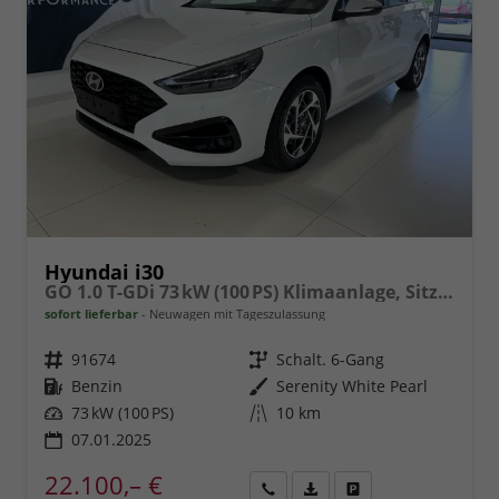
Hyundai i30
GO 1.0 T-GDi 73 kW (100 PS) Klimaanlage, Sitzheizung, Lenkradheizung, Navigationssystem, DAB, Apple CarPlay, Android Auto, Bluetooth, Freisprecheinrichtung, USB-Anschluss, Digitales Cockpit, LED-Abblendlicht, Dachreling, 16 Zoll Leichtmetallfelgen, uvm.
sofort lieferbar
Neuwagen mit Tageszulassung
Fahrzeugnr.
91674
Getriebe
Schalt. 6-Gang
Kraftstoff
Benzin
Außenfarbe
Serenity White Pearl
Leistung
73 kW (100 PS)
Kilometerstand
10 km
07.01.2025
22.100,– €