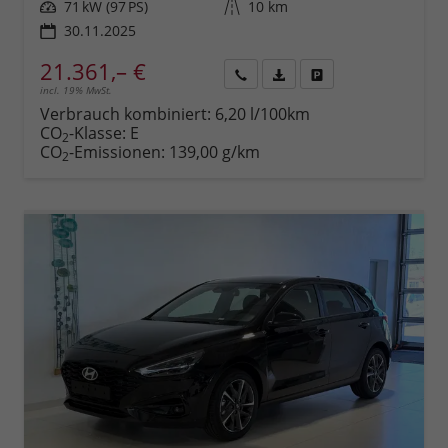
Leistung
71 kW (97 PS)
Kilometerstand
10 km
30.11.2025
21.361,– €
incl. 19% MwSt.
Rückruf
PDF-
Fahrzeug
anfordern
Datei,
drucken,
Verbrauch kombiniert:
6,20 l/100km
Fahrzeugexposé
parken
CO
-Klasse:
E
2
drucken
oder
CO
-Emissionen:
139,00 g/km
2
vergleichen