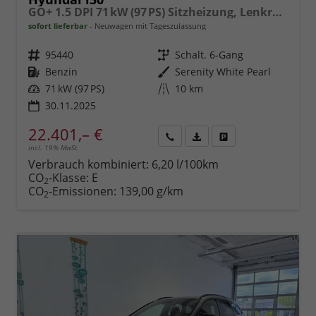
GO+ 1.5 DPI 71 kW (97 PS) Sitzheizung, Lenkradheizung, 2-Zonen-Klimaautomatik, Android Auto, Apple CarPlay, Navigationssystem, DAB, Induktionsladen für Smartphones, 17 Zoll Leichtmetallfelgen, uvm.
sofort lieferbar
Neuwagen mit Tageszulassung
Fahrzeugnr.
95440
Getriebe
Schalt. 6-Gang
Kraftstoff
Benzin
Außenfarbe
Serenity White Pearl
Leistung
71 kW (97 PS)
Kilometerstand
10 km
30.11.2025
22.401,– €
incl. 19% MwSt.
Rückruf
PDF-
Fahrzeug
anfordern
Datei,
drucken,
Verbrauch kombiniert:
6,20 l/100km
Fahrzeugexposé
parken
CO
-Klasse:
E
2
drucken
oder
CO
-Emissionen:
139,00 g/km
2
vergleichen