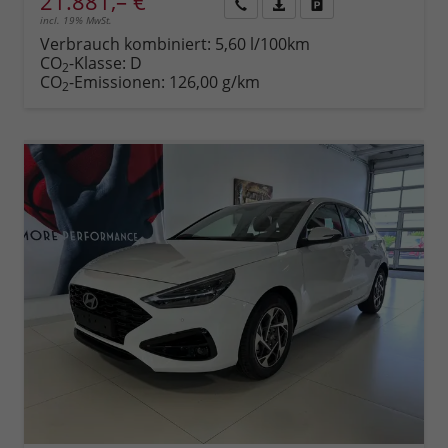
21.881,– €
incl. 19% MwSt.
Rückruf
PDF-
Fahrzeug
anfordern
Datei,
drucken,
Verbrauch kombiniert:
5,60 l/100km
Fahrzeugexposé
parken
CO
-Klasse:
D
2
drucken
oder
CO
-Emissionen:
126,00 g/km
2
vergleichen