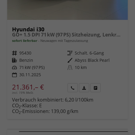
Hyundai i30
GO+ 1.5 DPI 71 kW (97 PS) Sitzheizung, Lenkradheizung, 2-Zonen-Klimaautomatik, Android Auto, Apple CarPlay, Navigationssystem, DAB, Indutkionsladen für Smartphones, 17 Zoll Leichtmetallfelgen, uvm.
sofort lieferbar
Neuwagen mit Tageszulassung
Fahrzeugnr.
95430
Getriebe
Schalt. 6-Gang
Kraftstoff
Benzin
Außenfarbe
Abyss Black Pearl
Leistung
71 kW (97 PS)
Kilometerstand
10 km
30.11.2025
21.361,– €
incl. 19% MwSt.
Rückruf
PDF-
Fahrzeug
anfordern
Datei,
drucken,
Verbrauch kombiniert:
6,20 l/100km
Fahrzeugexposé
parken
CO
-Klasse:
E
2
drucken
oder
CO
-Emissionen:
139,00 g/km
2
vergleichen