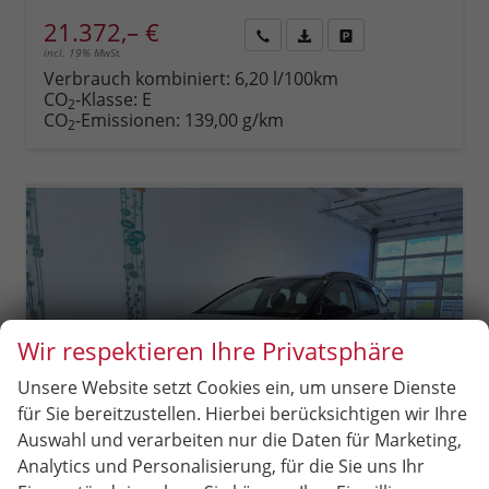
21.372,– €
incl. 19% MwSt.
Rückruf
PDF-
Fahrzeug
anfordern
Datei,
drucken,
Verbrauch kombiniert:
6,20 l/100km
Fahrzeugexposé
parken
CO
-Klasse:
E
2
drucken
oder
CO
-Emissionen:
139,00 g/km
2
vergleichen
Wir respektieren Ihre Privatsphäre
Unsere Website setzt Cookies ein, um unsere Dienste
für Sie bereitzustellen. Hierbei berücksichtigen wir Ihre
Auswahl und verarbeiten nur die Daten für Marketing,
Analytics und Personalisierung, für die Sie uns Ihr