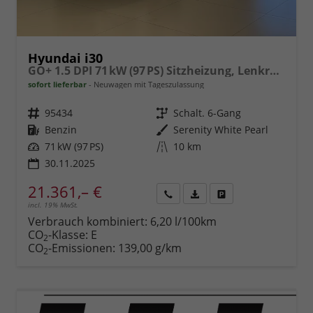
Hyundai i30
GO+ 1.5 DPI 71 kW (97 PS) Sitzheizung, Lenkradheizung, 2-Zonen-Klimaautomatik, Android Auto, Apple CarPlay, Navigationssystem, DAB, Indutkionsladen für Smartphones, 17 Zoll Leichtmetallfelgen, uvm.
sofort lieferbar
Neuwagen mit Tageszulassung
Fahrzeugnr.
95434
Getriebe
Schalt. 6-Gang
Kraftstoff
Benzin
Außenfarbe
Serenity White Pearl
Leistung
71 kW (97 PS)
Kilometerstand
10 km
30.11.2025
21.361,– €
incl. 19% MwSt.
Rückruf
PDF-
Fahrzeug
anfordern
Datei,
drucken,
Verbrauch kombiniert:
6,20 l/100km
Fahrzeugexposé
parken
CO
-Klasse:
E
2
drucken
oder
CO
-Emissionen:
139,00 g/km
2
vergleichen