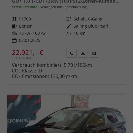
GO+ 1.0 T-GDi 73 kW (100 PS) 2-Zonen-Klimaautomatik, Lenkradheizung, Sitzheizung, Navigationssystem, DAB, Apple CarPlay, Android Auto, LED-Abblendlicht, Lichtsensor, Einparkhilfe vorne und hinten, Rückfahrkamera, 17 Zoll Leichtmetallfelgen, uvm.
sofort lieferbar
Neuwagen mit Tageszulassung
Fahrzeugnr.
91700
Getriebe
Schalt. 6-Gang
Kraftstoff
Benzin
Außenfarbe
Sailing Blue Pearl
Leistung
73 kW (100 PS)
Kilometerstand
10 km
07.01.2025
22.921,– €
incl. 19% MwSt.
Rückruf
PDF-
Fahrzeug
anfordern
Datei,
drucken,
Verbrauch kombiniert:
5,70 l/100km
Fahrzeugexposé
parken
CO
-Klasse:
D
2
drucken
oder
CO
-Emissionen:
130,00 g/km
2
vergleichen