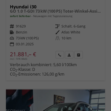
Hyundai i30
GO 1.0 T-GDI 73 kW (100 PS) Toter-Winkel-Assistent, 2-Zonen-Klimaautomatik, PDC vorne und hinten, Rückfahrkamera, LED-Scheinwerfer, Sitzheizung, Lenkradheizung, Navigationssystem, Radio mit DAB, Apple CarPlay, Android Auto, 16 Zoll Leichtmetallfelgen
sofort lieferbar
Neuwagen mit Tageszulassung
Fahrzeugnr.
91629
Getriebe
Schalt. 6-Gang
Kraftstoff
Benzin
Außenfarbe
Atlas White
Leistung
73 kW (100 PS)
Kilometerstand
10 km
03.01.2025
21.881,– €
incl. 19% MwSt.
Rückruf
PDF-
Fahrzeug
anfordern
Datei,
drucken,
Verbrauch kombiniert:
5,60 l/100km
Fahrzeugexposé
parken
CO
-Klasse:
D
2
drucken
oder
CO
-Emissionen:
126,00 g/km
2
vergleichen