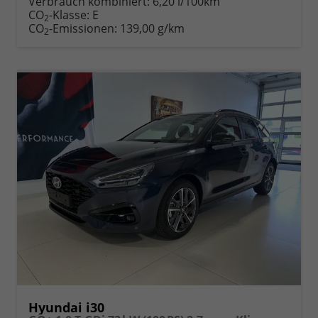
Verbrauch kombiniert:
6,20 l/100km
Fahrzeugexposé
parken
CO
-Klasse:
E
2
drucken
oder
CO
-Emissionen:
139,00 g/km
2
vergleichen
Hyundai i30