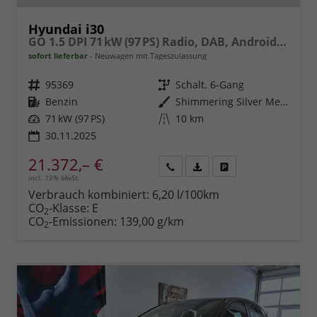
Hyundai i30
GO 1.5 DPI 71 kW (97 PS) Radio, DAB, Android Auto, Apple CarPlay, Navigationssystem, Bluetooth, Klimaanlage, Lenkradheizung, Sitzheizung, Rückfahrkamera, Einparkhilfe vorne und hinten, 16 Zoll Leichtmetallfelgen, uvm.
sofort lieferbar
Neuwagen mit Tageszulassung
Fahrzeugnr.
95369
Getriebe
Schalt. 6-Gang
Kraftstoff
Benzin
Außenfarbe
Shimmering Silver Metallic
Leistung
71 kW (97 PS)
Kilometerstand
10 km
30.11.2025
21.372,– €
incl. 19% MwSt.
Rückruf
PDF-
Fahrzeug
anfordern
Datei,
drucken,
Verbrauch kombiniert:
6,20 l/100km
Fahrzeugexposé
parken
CO
-Klasse:
E
2
drucken
oder
CO
-Emissionen:
139,00 g/km
2
vergleichen