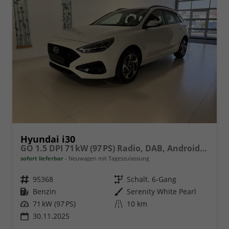
Hyundai i30
GO 1.5 DPI 71 kW (97 PS) Radio, DAB, Android Auto, Apple CarPlay, Navigationssystem, Bluetooth, Klimaanlage, Lenkradheizung, Sitzheizung, Rückfahrkamera, Einparkhilfe vorne und hinten, 16 Zoll Leichtmetallfelgen, uvm.
sofort lieferbar
Neuwagen mit Tageszulassung
Fahrzeugnr.
95368
Getriebe
Schalt. 6-Gang
Kraftstoff
Benzin
Außenfarbe
Serenity White Pearl
Leistung
71 kW (97 PS)
Kilometerstand
10 km
30.11.2025