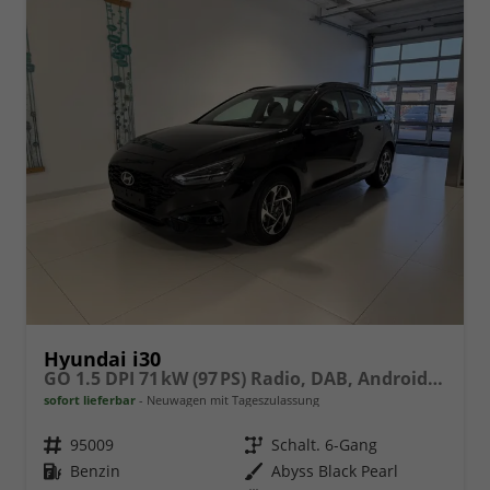
Hyundai i30
GO 1.5 DPI 71 kW (97 PS) Radio, DAB, Android Auto, Apple CarPlay, Navigationssystem, Bluetooth, Klimaanlage, Lenkradheizung, Sitzheizung, Rückfahrkamera, Einparkhilfe vorne und hinten, 16 Zoll Leichtmetallfelgen, uvm.
sofort lieferbar
Neuwagen mit Tageszulassung
Fahrzeugnr.
95009
Getriebe
Schalt. 6-Gang
Kraftstoff
Benzin
Außenfarbe
Abyss Black Pearl