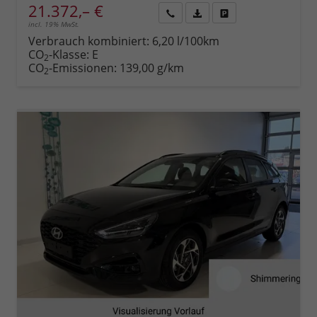
21.372,– €
incl. 19% MwSt.
Rückruf
PDF-
Fahrzeug
anfordern
Datei,
drucken,
Verbrauch kombiniert:
6,20 l/100km
Fahrzeugexposé
parken
CO
-Klasse:
E
2
drucken
oder
CO
-Emissionen:
139,00 g/km
2
vergleichen