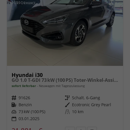
Hyundai i30
GO 1.0 T-GDI 73 kW (100 PS) Toter-Winkel-Assistent, 2-Zonen-Klimaautomatik, PDC vorne und hinten, Rückfahrkamera, LED-Scheinwerfer, Sitzheizung, Lenkradheizung, Navigationssystem, Radio mit DAB, Apple CarPlay, Android Auto, 16 Zoll Leichtmetallfelgen
sofort lieferbar
Neuwagen mit Tageszulassung
Fahrzeugnr.
91626
Getriebe
Schalt. 6-Gang
Kraftstoff
Benzin
Außenfarbe
Ecotronic Grey Pearl
Leistung
73 kW (100 PS)
Kilometerstand
10 km
03.01.2025