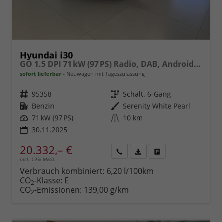
Hyundai i30
GO 1.5 DPI 71 kW (97 PS) Radio, DAB, Android Auto, Apple CarPlay, Navigationssystem, Bluetooth, Klimaanlage, Lenkradheizung, Sitzheizung, Rückfahrkamera, Einparkhilfe vorne und hinten, 16 Zoll Leichtmetallfelgen, uvm.
sofort lieferbar
Neuwagen mit Tageszulassung
Fahrzeugnr.
95358
Getriebe
Schalt. 6-Gang
Kraftstoff
Benzin
Außenfarbe
Serenity White Pearl
Leistung
71 kW (97 PS)
Kilometerstand
10 km
30.11.2025
20.332,– €
incl. 19% MwSt.
Rückruf
PDF-
Fahrzeug
anfordern
Datei,
drucken,
Verbrauch kombiniert:
6,20 l/100km
Fahrzeugexposé
parken
CO
-Klasse:
E
2
drucken
oder
CO
-Emissionen:
139,00 g/km
2
vergleichen