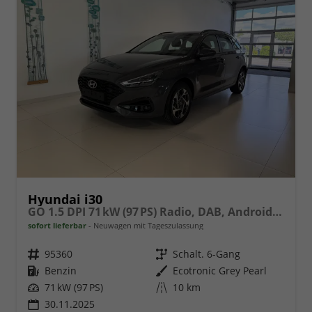
Hyundai i30
GO 1.5 DPI 71 kW (97 PS) Radio, DAB, Android Auto, Apple CarPlay, Navigationssystem, Bluetooth, Klimaanlage, Lenkradheizung, Sitzheizung, Rückfahrkamera, Einparkhilfe vorne und hinten, 16 Zoll Leichtmetallfelgen, uvm.
sofort lieferbar
Neuwagen mit Tageszulassung
Fahrzeugnr.
95360
Getriebe
Schalt. 6-Gang
Kraftstoff
Benzin
Außenfarbe
Ecotronic Grey Pearl
Leistung
71 kW (97 PS)
Kilometerstand
10 km
30.11.2025