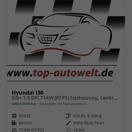
Hyundai i30
GO+ 1.5 DPI 71 kW (97 PS) Sitzheizung, Lenkradheizung, 2-Zonen-Klimaautomatik, Android Auto, Apple CarPlay, Navigationssystem, DAB, Indutkionsladen für Smartphones, 17 Zoll Leichtmetallfelgen, uvm.
sofort lieferbar
Neuwagen mit Tageszulassung
Fahrzeugnr.
95432
Getriebe
Schalt. 6-Gang
Kraftstoff
Benzin
Außenfarbe
Meta Blue Pearl
Leistung
71 kW (97 PS)
Kilometerstand
10 km