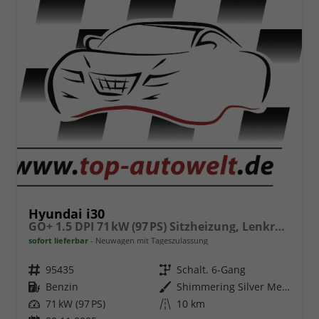
Hyundai i30
GO+ 1.5 DPI 71 kW (97 PS) Sitzheizung, Lenkradheizung, 2-Zonen-Klimaautomatik, Android Auto, Apple CarPlay, Navigationssystem, DAB, Indutkionsladen für Smartphones, 17 Zoll Leichtmetallfelgen, uvm.
sofort lieferbar
Neuwagen mit Tageszulassung
Fahrzeugnr.
95435
Getriebe
Schalt. 6-Gang
Kraftstoff
Benzin
Außenfarbe
Shimmering Silver Metallic
Leistung
71 kW (97 PS)
Kilometerstand
10 km