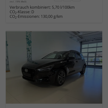
incl. 19% MwSt.
Rückruf
PDF-
Fahrzeug
anfordern
Datei,
drucken,
Verbrauch kombiniert:
5,70 l/100km
Fahrzeugexposé
parken
CO
-Klasse:
D
2
drucken
oder
CO
-Emissionen:
130,00 g/km
2
vergleichen