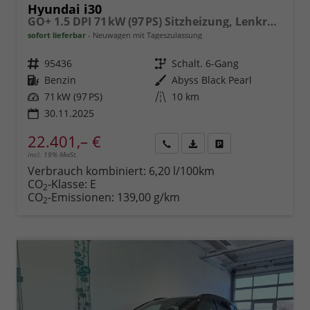
Hyundai i30
GO+ 1.5 DPI 71 kW (97 PS) Sitzheizung, Lenkradheizung, 2-Zonen-Klimaautomatik, Android Auto, Apple CarPlay, Navigationssystem, DAB, Induktionsladen für Smartphones, 17 Zoll Leichtmetallfelgen, uvm.
sofort lieferbar
Neuwagen mit Tageszulassung
Fahrzeugnr.
95436
Getriebe
Schalt. 6-Gang
Kraftstoff
Benzin
Außenfarbe
Abyss Black Pearl
Leistung
71 kW (97 PS)
Kilometerstand
10 km
30.11.2025
22.401,– €
incl. 19% MwSt.
Rückruf
PDF-
Fahrzeug
anfordern
Datei,
drucken,
Verbrauch kombiniert:
6,20 l/100km
Fahrzeugexposé
parken
CO
-Klasse:
E
2
drucken
oder
CO
-Emissionen:
139,00 g/km
2
vergleichen