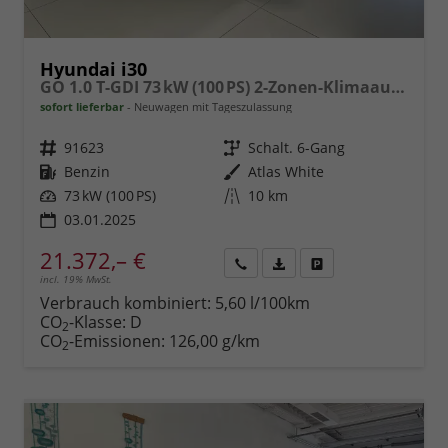
Hyundai i30
GO 1.0 T-GDI 73 kW (100 PS) 2-Zonen-Klimaautomatik, Einparkhilfe vorne und hinten, Rückfahrkamera, LED-Scheinwerfer, Sitzheizung, Lenkradheizung, Navigationssystem, Radio mit DAB, Apple CarPlay, Android Auto, 16 Zoll Leichtmetallfelgen, uvm.
sofort lieferbar
Neuwagen mit Tageszulassung
Fahrzeugnr.
91623
Getriebe
Schalt. 6-Gang
Kraftstoff
Benzin
Außenfarbe
Atlas White
Leistung
73 kW (100 PS)
Kilometerstand
10 km
03.01.2025
21.372,– €
incl. 19% MwSt.
Rückruf
PDF-
Fahrzeug
anfordern
Datei,
drucken,
Verbrauch kombiniert:
5,60 l/100km
Fahrzeugexposé
parken
CO
-Klasse:
D
2
drucken
oder
CO
-Emissionen:
126,00 g/km
2
vergleichen