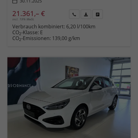
30.11.2025
21.361,– €
incl. 19% MwSt.
Rückruf
PDF-
Fahrzeug
anfordern
Datei,
drucken,
Verbrauch kombiniert:
6,20 l/100km
Fahrzeugexposé
parken
CO
-Klasse:
E
2
drucken
oder
CO
-Emissionen:
139,00 g/km
2
vergleichen