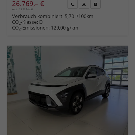
26.769,– €
incl. 19% MwSt.
Rückruf
PDF-
Fahrzeug
anfordern
Datei,
drucken,
Verbrauch kombiniert:
5,70 l/100km
Fahrzeugexposé
parken
CO
-Klasse:
D
2
drucken
oder
CO
-Emissionen:
129,00 g/km
2
vergleichen