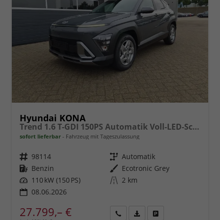
Hyundai KONA
Trend 1.6 T-GDI 150PS Automatik Voll-LED-Scheinw. Sitzheizung Lenkradheizung ACC Klimaautomatik Navi Touchscreen DAB+ Apple CarPlay + Android Auto PDC v+h Rückf.Kamera 2xKeyless 17-LM
sofort lieferbar
Fahrzeug mit Tageszulassung
Fahrzeugnr.
98114
Getriebe
Automatik
Kraftstoff
Benzin
Außenfarbe
Ecotronic Grey
Leistung
110 kW (150 PS)
Kilometerstand
2 km
08.06.2026
27.799,– €