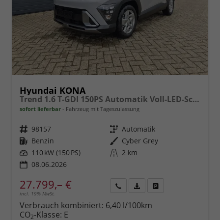
Hyundai KONA
Trend 1.6 T-GDI 150PS Automatik Voll-LED-Scheinw. Sitzheizung Lenkradheizung ACC Klimaautomatik Navi Touchscreen DAB+ Apple CarPlay + Android Auto PDC v+h Rückf.Kamera 2xKeyless 17-LM
sofort lieferbar
Fahrzeug mit Tageszulassung
Fahrzeugnr.
98157
Getriebe
Automatik
Kraftstoff
Benzin
Außenfarbe
Cyber Grey
Leistung
110 kW (150 PS)
Kilometerstand
2 km
08.06.2026
27.799,– €
incl. 19% MwSt.
Rückruf
PDF-
Fahrzeug
anfordern
Datei,
drucken,
Verbrauch kombiniert:
6,40 l/100km
Fahrzeugexposé
parken
CO
-Klasse:
E
2