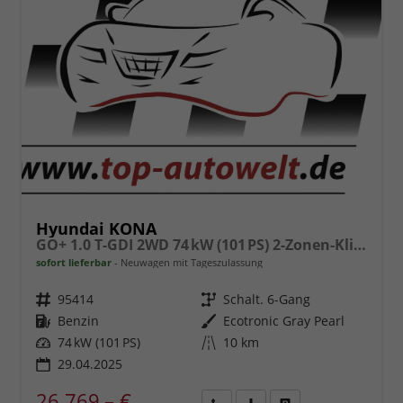
Hyundai KONA
GO+ 1.0 T-GDI 2WD 74 kW (101 PS) 2-Zonen-Klimaautomatik, Sitzheizung, Lenkradheizung, DAB, Android Auto, Apple CarPlay, Navigationssystem, Induktionsladestation, LED-Scheinwerfer, 18 Zoll Leichtmetallfelgen, uvm
sofort lieferbar
Neuwagen mit Tageszulassung
Fahrzeugnr.
95414
Getriebe
Schalt. 6-Gang
Kraftstoff
Benzin
Außenfarbe
Ecotronic Gray Pearl
Leistung
74 kW (101 PS)
Kilometerstand
10 km
29.04.2025
26.769,– €