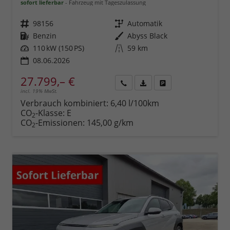
sofort lieferbar
Fahrzeug mit Tageszulassung
Fahrzeugnr.
98156
Getriebe
Automatik
Kraftstoff
Benzin
Außenfarbe
Abyss Black
Leistung
110 kW (150 PS)
Kilometerstand
59 km
08.06.2026
27.799,– €
incl. 19% MwSt.
Rückruf
PDF-
Fahrzeug
anfordern
Datei,
drucken,
Verbrauch kombiniert:
6,40 l/100km
Fahrzeugexposé
parken
CO
-Klasse:
E
2
drucken
oder
CO
-Emissionen:
145,00 g/km
2
vergleichen