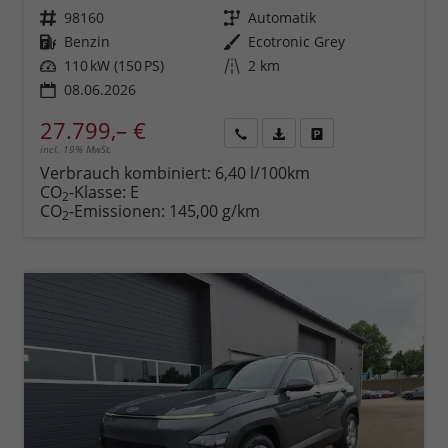
Fahrzeugnr.
98160
Getriebe
Automatik
Kraftstoff
Benzin
Außenfarbe
Ecotronic Grey
Leistung
110 kW (150 PS)
Kilometerstand
2 km
08.06.2026
27.799,– €
incl. 19% MwSt.
Rückruf
PDF-
Fahrzeug
anfordern
Datei,
drucken,
Verbrauch kombiniert:
6,40 l/100km
Fahrzeugexposé
parken
CO
-Klasse:
E
2
drucken
oder
CO
-Emissionen:
145,00 g/km
2
vergleichen