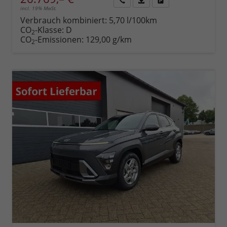
incl. 19% MwSt.
Rückruf
PDF-
Fahrzeug
anfordern
Datei,
drucken,
Verbrauch kombiniert:
5,70 l/100km
Fahrzeugexposé
parken
CO
-Klasse:
D
2
drucken
oder
CO
-Emissionen:
129,00 g/km
2
vergleichen