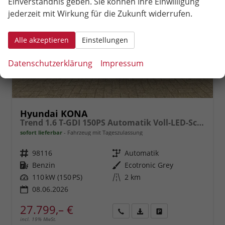
Einverständnis geben. Sie können Ihre Einwilligung
jederzeit mit Wirkung für die Zukunft widerrufen.
Alle akzeptieren
Einstellungen
Datenschutzerklärung
Impressum
Hyundai KONA
Trend 1.6 T-GDI 150PS Automatik Voll-LED-Scheinw. Sitzheizung Lenkradheizung ACC Klimaautomatik Navi Touchscreen DAB+ Apple CarPlay + Android Auto PDC v+h Rückf.Kamera 2xKeyless 17-LM
sofort lieferbar
Fahrzeug mit Tageszulassung
Fahrzeugnr.
98116
Getriebe
Automatik
Kraftstoff
Benzin
Außenfarbe
Ecotronic Grey
Leistung
110 kW (150 PS)
Kilometerstand
2 km
08.06.2026
27.799,– €
incl. 19% MwSt.
Rückruf
PDF-
Fahrzeug