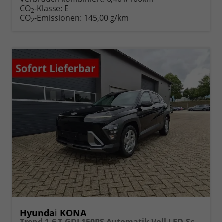
Fahrzeugexposé
parken
CO
-Klasse:
E
2
drucken
oder
CO
-Emissionen:
145,00 g/km
2
vergleichen
Hyundai KONA
Trend 1.6 T-GDI 150PS Automatik Voll-LED-Scheinw. Sitzheizung Lenkradheizung ACC Klimaautomatik Navi Touchscreen DAB+ Apple CarPlay + Android Auto PDC v+h Rückf.Kamera 2xKeyless 17-LM