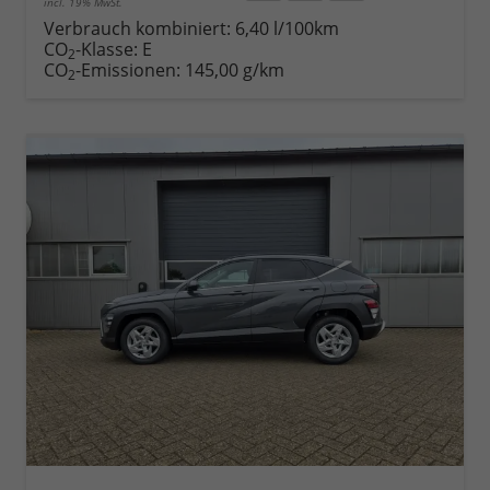
incl. 19% MwSt.
Rückruf
PDF-
Fahrzeug
anfordern
Datei,
drucken,
Verbrauch kombiniert:
6,40 l/100km
Fahrzeugexposé
parken
CO
-Klasse:
E
2
drucken
oder
CO
-Emissionen:
145,00 g/km
2
vergleichen