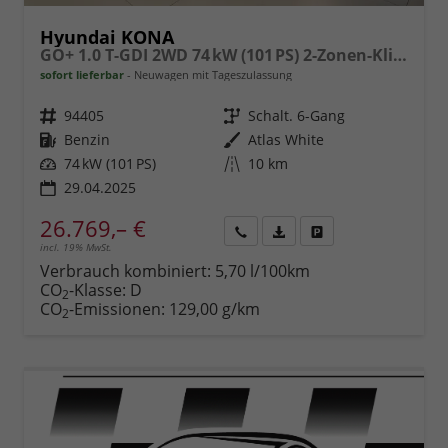
Hyundai KONA
GO+ 1.0 T-GDI 2WD 74 kW (101 PS) 2-Zonen-Klimaautomatik, Sitzheizung, Lenkradheizung, DAB, Android Auto, Apple CarPlay, Navigationssystem, Induktionsladestation, LED-Scheinwerfer, 18 Zoll Leichtmetallfelgen, uvm
sofort lieferbar
Neuwagen mit Tageszulassung
Fahrzeugnr.
94405
Getriebe
Schalt. 6-Gang
Kraftstoff
Benzin
Außenfarbe
Atlas White
Leistung
74 kW (101 PS)
Kilometerstand
10 km
29.04.2025
26.769,– €
incl. 19% MwSt.
Rückruf
PDF-
Fahrzeug
anfordern
Datei,
drucken,
Verbrauch kombiniert:
5,70 l/100km
Fahrzeugexposé
parken
CO
-Klasse:
D
2
drucken
oder
CO
-Emissionen:
129,00 g/km
2
vergleichen