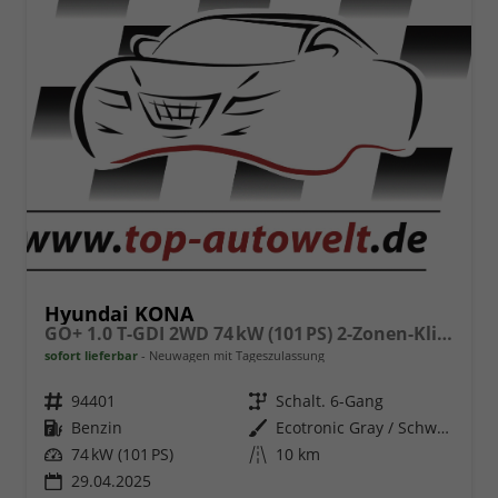
Hyundai KONA
GO+ 1.0 T-GDI 2WD 74 kW (101 PS) 2-Zonen-Klimaautomatik, Sitzheizung, Lenkradheizung, DAB, Android Auto, Apple CarPlay, Navigationssystem, Induktionsladestation, LED-Scheinwerfer, 18 Zoll Leichtmetallfelgen, uvm
sofort lieferbar
Neuwagen mit Tageszulassung
Fahrzeugnr.
94401
Getriebe
Schalt. 6-Gang
Kraftstoff
Benzin
Außenfarbe
Ecotronic Gray / Schwarz
Leistung
74 kW (101 PS)
Kilometerstand
10 km
29.04.2025