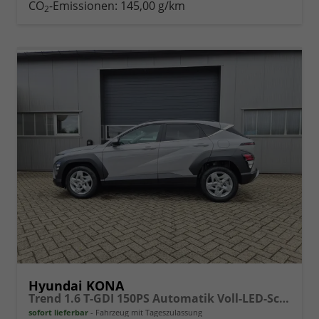
drucken
oder
CO
-Emissionen:
145,00 g/km
2
vergleichen
Hyundai KONA
Trend 1.6 T-GDI 150PS Automatik Voll-LED-Scheinw. Sitzheizung Lenkradheizung ACC Klimaautomatik Navi Touchscreen DAB+ Apple CarPlay + Android Auto PDC v+h Rückf.Kamera 2xKeyless 17-LM
sofort lieferbar
Fahrzeug mit Tageszulassung