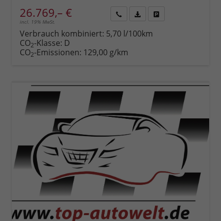
26.769,– €
incl. 19% MwSt.
Rückruf
PDF-
Fahrzeug
anfordern
Datei,
drucken,
Verbrauch kombiniert:
5,70 l/100km
Fahrzeugexposé
parken
CO
-Klasse:
D
2
drucken
oder
CO
-Emissionen:
129,00 g/km
2
vergleichen