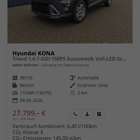
Hyundai KONA
Trend 1.6 T-GDI 150PS Automatik Voll-LED-Scheinw. Sitzheizung Lenkradheizung ACC Klimaautomatik Navi Touchscreen DAB+ Apple CarPlay + Android Auto PDC v+h Rückf.Kamera 2xKeyless 17-LM
sofort lieferbar
Fahrzeug mit Tageszulassung
Fahrzeugnr.
98159
Getriebe
Automatik
Kraftstoff
Benzin
Außenfarbe
Ecotronic Grey
Leistung
110 kW (150 PS)
Kilometerstand
2 km
08.06.2026
27.799,– €
incl. 19% MwSt.
Rückruf
PDF-
Fahrzeug
anfordern
Datei,
drucken,
Verbrauch kombiniert:
6,40 l/100km
Fahrzeugexposé
parken
CO
-Klasse:
E
2
drucken
oder
CO
-Emissionen:
145,00 g/km
2