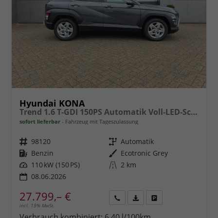
Hyundai KONA
Trend 1.6 T-GDI 150PS Automatik Voll-LED-Scheinw. Sitzheizung Lenkradheizung ACC Klimaautomatik Navi Touchscreen DAB+ Apple CarPlay + Android Auto PDC v+h Rückf.Kamera 2xKeyless 17-LM
sofort lieferbar
Fahrzeug mit Tageszulassung
Fahrzeugnr.
98120
Getriebe
Automatik
Kraftstoff
Benzin
Außenfarbe
Ecotronic Grey
Leistung
110 kW (150 PS)
Kilometerstand
2 km
08.06.2026
27.799,– €
incl. 19% MwSt.
Rückruf
PDF-
Fahrzeug
anfordern
Datei,
drucken,
Verbrauch kombiniert:
6,40 l/100km