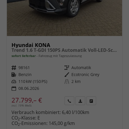
Hyundai KONA
Trend 1.6 T-GDI 150PS Automatik Voll-LED-Scheinw. Sitzheizung Lenkradheizung ACC Klimaautomatik Navi Touchscreen DAB+ Apple CarPlay + Android Auto PDC v+h Rückf.Kamera 2xKeyless 17-LM
sofort lieferbar
Fahrzeug mit Tageszulassung
Fahrzeugnr.
98161
Getriebe
Automatik
Kraftstoff
Benzin
Außenfarbe
Ecotronic Grey
Leistung
110 kW (150 PS)
Kilometerstand
2 km
08.06.2026
27.799,– €
incl. 19% MwSt.
Rückruf
PDF-
Fahrzeug
anfordern
Datei,
drucken,
Verbrauch kombiniert:
6,40 l/100km
Fahrzeugexposé
parken
CO
-Klasse:
E
2
drucken
oder
CO
-Emissionen:
145,00 g/km
2
vergleichen