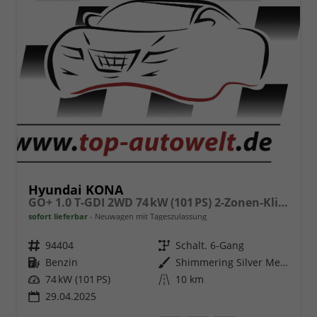
Hyundai KONA
GO+ 1.0 T-GDI 2WD 74 kW (101 PS) 2-Zonen-Klimaautomatik, Sitzheizung, Lenkradheizung, DAB, Android Auto, Apple CarPlay, Navigationssystem, Induktionsladestation, LED-Scheinwerfer, 18 Zoll Leichtmetallfelgen, uvm
sofort lieferbar
Neuwagen mit Tageszulassung
Fahrzeugnr.
94404
Getriebe
Schalt. 6-Gang
Kraftstoff
Benzin
Außenfarbe
Shimmering Silver Metallic
Leistung
74 kW (101 PS)
Kilometerstand
10 km
29.04.2025