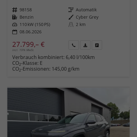
Fahrzeugnr.
98158
Getriebe
Automatik
Kraftstoff
Benzin
Außenfarbe
Cyber Grey
Leistung
110 kW (150 PS)
Kilometerstand
2 km
08.06.2026
27.799,– €
incl. 19% MwSt.
Rückruf
PDF-
Fahrzeug
anfordern
Datei,
drucken,
Verbrauch kombiniert:
6,40 l/100km
Fahrzeugexposé
parken
CO
-Klasse:
E
2
drucken
oder
CO
-Emissionen:
145,00 g/km
2
vergleichen