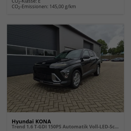
CO
-Klasse:
E
2
drucken
oder
CO
-Emissionen:
145,00 g/km
2
vergleichen
Hyundai KONA
Trend 1.6 T-GDI 150PS Automatik Voll-LED-Scheinw. Sitzheizung Lenkradheizung ACC Klimaautomatik Navi Touchscreen DAB+ Apple CarPlay + Android Auto PDC v+h Rückf.Kamera 2xKeyless 17-LM