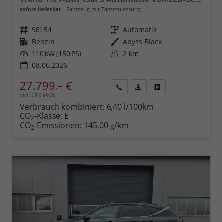
sofort lieferbar
Fahrzeug mit Tageszulassung
Fahrzeugnr.
98154
Getriebe
Automatik
Kraftstoff
Benzin
Außenfarbe
Abyss Black
Leistung
110 kW (150 PS)
Kilometerstand
2 km
08.06.2026
27.799,– €
incl. 19% MwSt.
Rückruf
PDF-
Fahrzeug
anfordern
Datei,
drucken,
Verbrauch kombiniert:
6,40 l/100km
Fahrzeugexposé
parken
CO
-Klasse:
E
2
drucken
oder
CO
-Emissionen:
145,00 g/km
2
vergleichen