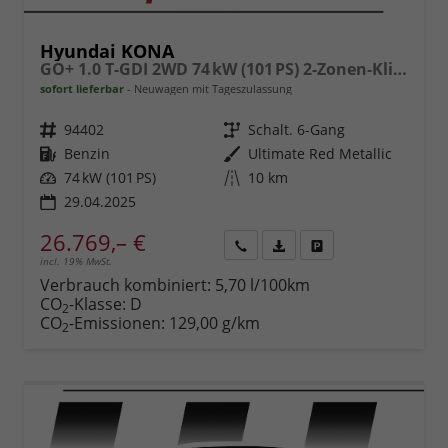
Hyundai KONA
GO+ 1.0 T-GDI 2WD 74 kW (101 PS) 2-Zonen-Klimaautomatik, Sitzheizung, Lenkradheizung, DAB, Android Auto, Apple CarPlay, Navigationssystem, Induktionsladestation, LED-Scheinwerfer, 18 Zoll Leichtmetallfelgen, uvm
sofort lieferbar
Neuwagen mit Tageszulassung
Fahrzeugnr.
94402
Getriebe
Schalt. 6-Gang
Kraftstoff
Benzin
Außenfarbe
Ultimate Red Metallic
Leistung
74 kW (101 PS)
Kilometerstand
10 km
29.04.2025
26.769,– €
incl. 19% MwSt.
Rückruf
PDF-
Fahrzeug
anfordern
Datei,
drucken,
Verbrauch kombiniert:
5,70 l/100km
Fahrzeugexposé
parken
CO
-Klasse:
D
2
drucken
oder
CO
-Emissionen:
129,00 g/km
2
vergleichen