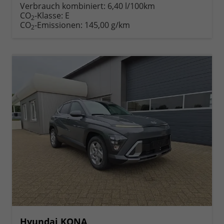
anfordern
Datei,
drucken,
Verbrauch kombiniert:
6,40 l/100km
Fahrzeugexposé
parken
CO
-Klasse:
E
2
drucken
oder
CO
-Emissionen:
145,00 g/km
2
vergleichen
Hyundai KONA