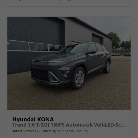
vergleichen
Hyundai KONA
Trend 1.6 T-GDI 150PS Automatik Voll-LED-Scheinw. Sitzheizung Lenkradheizung ACC Klimaautomatik Navi Touchscreen DAB+ Apple CarPlay + Android Auto PDC v+h Rückf.Kamera 2xKeyless 17-LM
sofort lieferbar
Fahrzeug mit Tageszulassung