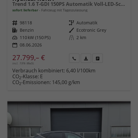
Trend 1.6 T-GDI 150PS Automatik Voll-LED-Scheinw. Sitzheizung Lenkradheizung ACC Klimaautomatik Navi Touchscreen DAB+ Apple CarPlay + Android Auto PDC v+h Rückf.Kamera 2xKeyless 17-LM
sofort lieferbar
Fahrzeug mit Tageszulassung
Fahrzeugnr.
98118
Getriebe
Automatik
Kraftstoff
Benzin
Außenfarbe
Ecotronic Grey
Leistung
110 kW (150 PS)
Kilometerstand
2 km
08.06.2026
27.799,– €
incl. 19% MwSt.
Rückruf
PDF-
Fahrzeug
anfordern
Datei,
drucken,
Verbrauch kombiniert:
6,40 l/100km
Fahrzeugexposé
parken
CO
-Klasse:
E
2
drucken
oder
CO
-Emissionen:
145,00 g/km
2
vergleichen