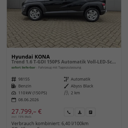
Hyundai KONA
Trend 1.6 T-GDI 150PS Automatik Voll-LED-Scheinw. Sitzheizung Lenkradheizung ACC Klimaautomatik Navi Touchscreen DAB+ Apple CarPlay + Android Auto PDC v+h Rückf.Kamera 2xKeyless 17-LM
sofort lieferbar
Fahrzeug mit Tageszulassung
Fahrzeugnr.
98155
Getriebe
Automatik
Kraftstoff
Benzin
Außenfarbe
Abyss Black
Leistung
110 kW (150 PS)
Kilometerstand
2 km
08.06.2026
27.799,– €
incl. 19% MwSt.
Rückruf
PDF-
Fahrzeug
anfordern
Datei,
drucken,
Verbrauch kombiniert:
6,40 l/100km
Fahrzeugexposé
parken