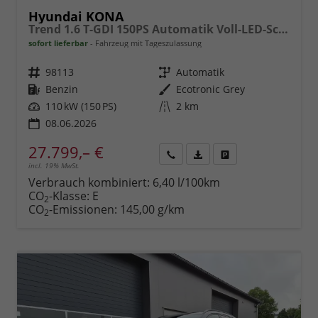
Hyundai KONA
Trend 1.6 T-GDI 150PS Automatik Voll-LED-Scheinw. Sitzheizung Lenkradheizung ACC Klimaautomatik Navi Touchscreen DAB+ Apple CarPlay + Android Auto PDC v+h Rückf.Kamera 2xKeyless 17-LM
sofort lieferbar
Fahrzeug mit Tageszulassung
Fahrzeugnr.
98113
Getriebe
Automatik
Kraftstoff
Benzin
Außenfarbe
Ecotronic Grey
Leistung
110 kW (150 PS)
Kilometerstand
2 km
08.06.2026
27.799,– €
incl. 19% MwSt.
Rückruf
PDF-
Fahrzeug
anfordern
Datei,
drucken,
Verbrauch kombiniert:
6,40 l/100km
Fahrzeugexposé
parken
CO
-Klasse:
E
2
drucken
oder
CO
-Emissionen:
145,00 g/km
2
vergleichen