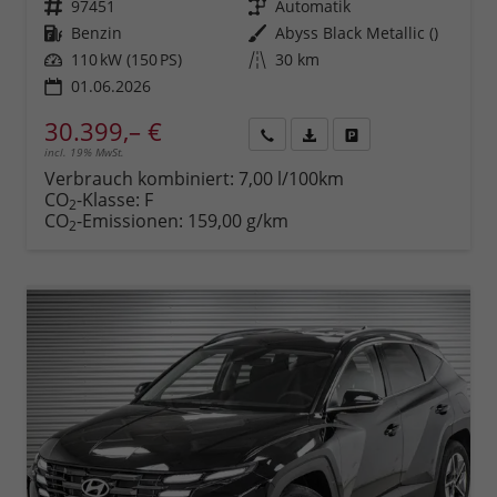
Fahrzeugnr.
97451
Getriebe
Automatik
Kraftstoff
Benzin
Außenfarbe
Abyss Black Metallic ()
Leistung
110 kW (150 PS)
Kilometerstand
30 km
01.06.2026
30.399,– €
incl. 19% MwSt.
Rückruf
PDF-
Fahrzeug
anfordern
Datei,
drucken,
Verbrauch kombiniert:
7,00 l/100km
Fahrzeugexposé
parken
CO
-Klasse:
F
2
drucken
oder
CO
-Emissionen:
159,00 g/km
2
vergleichen