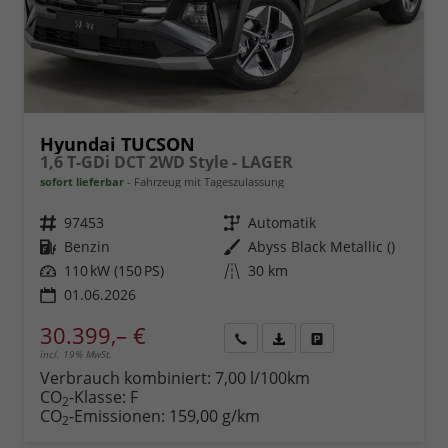
Hyundai TUCSON
1,6 T-GDi DCT 2WD Style - LAGER
sofort lieferbar
Fahrzeug mit Tageszulassung
Fahrzeugnr.
97453
Getriebe
Automatik
Kraftstoff
Benzin
Außenfarbe
Abyss Black Metallic ()
Leistung
110 kW (150 PS)
Kilometerstand
30 km
01.06.2026
30.399,– €
incl. 19% MwSt.
Rückruf
PDF-
Fahrzeug
anfordern
Datei,
drucken,
Verbrauch kombiniert:
7,00 l/100km
Fahrzeugexposé
parken
CO
-Klasse:
F
2
drucken
oder
CO
-Emissionen:
159,00 g/km
2
vergleichen