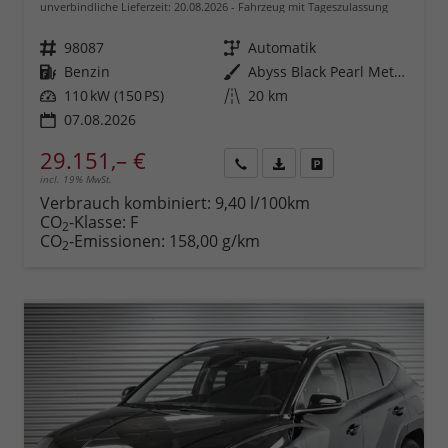
unverbindliche Lieferzeit:
20.08.2026
Fahrzeug mit Tageszulassung
Fahrzeugnr.
98087
Getriebe
Automatik
Kraftstoff
Benzin
Außenfarbe
Abyss Black Pearl Metallic ()
Leistung
110 kW (150 PS)
Kilometerstand
20 km
07.08.2026
29.151,– €
incl. 19% MwSt.
Rückruf
PDF-
Fahrzeug
anfordern
Datei,
drucken,
Verbrauch kombiniert:
9,40 l/100km
Fahrzeugexposé
parken
CO
-Klasse:
F
2
drucken
oder
CO
-Emissionen:
158,00 g/km
2
vergleichen