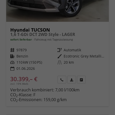
Hyundai TUCSON
1,6 T-GDi DCT 2WD Style - LAGER
sofort lieferbar
Fahrzeug mit Tageszulassung
Fahrzeugnr.
97879
Getriebe
Automatik
Kraftstoff
Benzin
Außenfarbe
Ecotronic Grey Metallic ()
Leistung
110 kW (150 PS)
Kilometerstand
20 km
01.06.2026
30.399,– €
incl. 19% MwSt.
Rückruf
PDF-
Fahrzeug
anfordern
Datei,
drucken,
Verbrauch kombiniert:
7,00 l/100km
Fahrzeugexposé
parken
CO
-Klasse:
F
2
drucken
oder
CO
-Emissionen:
159,00 g/km
2
vergleichen