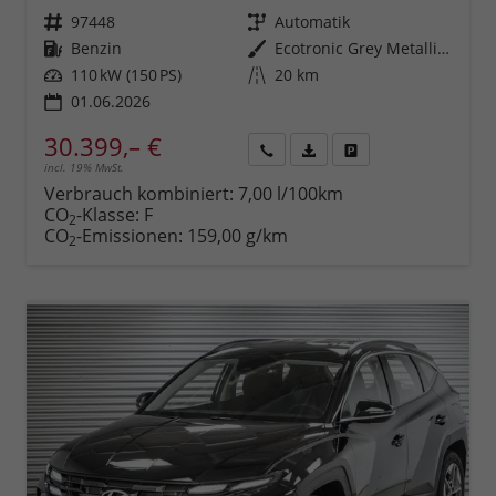
Fahrzeugnr.
97448
Getriebe
Automatik
Kraftstoff
Benzin
Außenfarbe
Ecotronic Grey Metallic ()
Leistung
110 kW (150 PS)
Kilometerstand
20 km
01.06.2026
30.399,– €
incl. 19% MwSt.
Rückruf
PDF-
Fahrzeug
anfordern
Datei,
drucken,
Verbrauch kombiniert:
7,00 l/100km
Fahrzeugexposé
parken
CO
-Klasse:
F
2
drucken
oder
CO
-Emissionen:
159,00 g/km
2
vergleichen