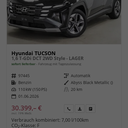
Hyundai TUCSON
1,6 T-GDi DCT 2WD Style - LAGER
sofort lieferbar
Fahrzeug mit Tageszulassung
Fahrzeugnr.
97445
Getriebe
Automatik
Kraftstoff
Benzin
Außenfarbe
Abyss Black Metallic ()
Leistung
110 kW (150 PS)
Kilometerstand
20 km
01.06.2026
30.399,– €
incl. 19% MwSt.
Rückruf
PDF-
Fahrzeug
anfordern
Datei,
drucken,
Verbrauch kombiniert:
7,00 l/100km
Fahrzeugexposé
parken
CO
-Klasse:
F
2