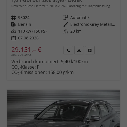
1,6 T-GDi DCT 2wd Style - LAGER
unverbindliche Lieferzeit:
20.08.2026
Fahrzeug mit Tageszulassung
Fahrzeugnr.
98024
Getriebe
Automatik
Kraftstoff
Benzin
Außenfarbe
Electronic Grey Metallic ()
Leistung
110 kW (150 PS)
Kilometerstand
20 km
07.08.2026
29.151,– €
incl. 19% MwSt.
Rückruf
PDF-
Fahrzeug
anfordern
Datei,
drucken,
Verbrauch kombiniert:
9,40 l/100km
Fahrzeugexposé
parken
CO
-Klasse:
F
2
drucken
oder
CO
-Emissionen:
158,00 g/km
2
vergleichen