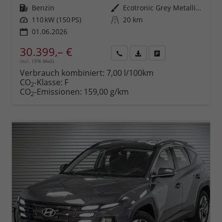
Kraftstoff
Benzin
Außenfarbe
Ecotronic Grey Metallic ()
Leistung
110 kW (150 PS)
Kilometerstand
20 km
01.06.2026
30.399,– €
incl. 19% MwSt.
Rückruf
PDF-
Fahrzeug
anfordern
Datei,
drucken,
Verbrauch kombiniert:
7,00 l/100km
Fahrzeugexposé
parken
CO
-Klasse:
F
2
drucken
oder
CO
-Emissionen:
159,00 g/km
2
vergleichen