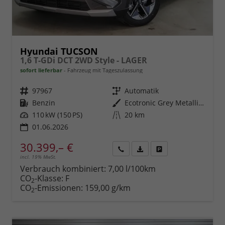
Hyundai TUCSON
1,6 T-GDi DCT 2WD Style - LAGER
sofort lieferbar
Fahrzeug mit Tageszulassung
Fahrzeugnr.
97967
Getriebe
Automatik
Kraftstoff
Benzin
Außenfarbe
Ecotronic Grey Metallic ()
Leistung
110 kW (150 PS)
Kilometerstand
20 km
01.06.2026
30.399,– €
incl. 19% MwSt.
Rückruf
PDF-
Fahrzeug
anfordern
Datei,
drucken,
Verbrauch kombiniert:
7,00 l/100km
Fahrzeugexposé
parken
CO
-Klasse:
F
2
drucken
oder
CO
-Emissionen:
159,00 g/km
2
vergleichen