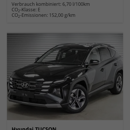
anfordern
Datei,
drucken,
Verbrauch kombiniert:
6,70 l/100km
Fahrzeugexposé
parken
CO
-Klasse:
E
2
drucken
oder
CO
-Emissionen:
152,00 g/km
2
vergleichen
Hyundai TUCSON