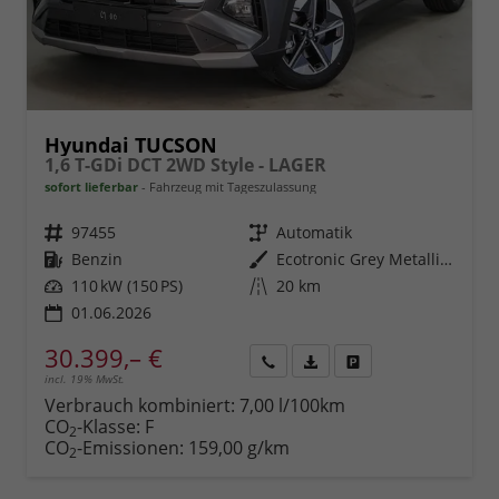
Hyundai TUCSON
1,6 T-GDi DCT 2WD Style - LAGER
sofort lieferbar
Fahrzeug mit Tageszulassung
Fahrzeugnr.
97455
Getriebe
Automatik
Kraftstoff
Benzin
Außenfarbe
Ecotronic Grey Metallic ()
Leistung
110 kW (150 PS)
Kilometerstand
20 km
01.06.2026
30.399,– €
incl. 19% MwSt.
Rückruf
PDF-
Fahrzeug
anfordern
Datei,
drucken,
Verbrauch kombiniert:
7,00 l/100km
Fahrzeugexposé
parken
CO
-Klasse:
F
2
drucken
oder
CO
-Emissionen:
159,00 g/km
2
vergleichen