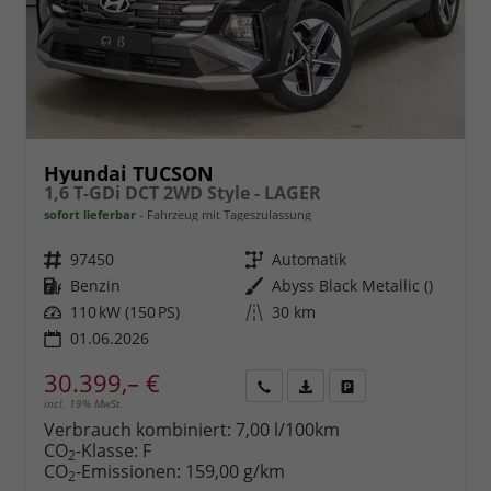
Hyundai TUCSON
1,6 T-GDi DCT 2WD Style - LAGER
sofort lieferbar
Fahrzeug mit Tageszulassung
Fahrzeugnr.
97450
Getriebe
Automatik
Kraftstoff
Benzin
Außenfarbe
Abyss Black Metallic ()
Leistung
110 kW (150 PS)
Kilometerstand
30 km
01.06.2026
30.399,– €
incl. 19% MwSt.
Rückruf
PDF-
Fahrzeug
anfordern
Datei,
drucken,
Verbrauch kombiniert:
7,00 l/100km
Fahrzeugexposé
parken
CO
-Klasse:
F
2
drucken
oder
CO
-Emissionen:
159,00 g/km
2
vergleichen