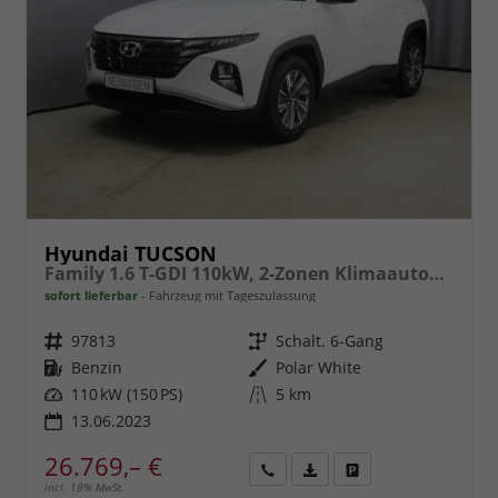
Hyundai TUCSON
Family 1.6 T-GDI 110kW, 2-Zonen Klimaautomatik, Sitzheizung, AppleCarPlay&Android Auto, Freisprecheinrichtung, Radio DAB, Verkehrszeichenerkennung, Rückfahrkamera, eCall Notrufsystem, 17 Zoll Leichtmetallfelgen, uvm.
sofort lieferbar
Fahrzeug mit Tageszulassung
Fahrzeugnr.
97813
Getriebe
Schalt. 6-Gang
Kraftstoff
Benzin
Außenfarbe
Polar White
Leistung
110 kW (150 PS)
Kilometerstand
5 km
13.06.2023
26.769,– €
incl. 19% MwSt.
Rückruf
PDF-
Fahrzeug