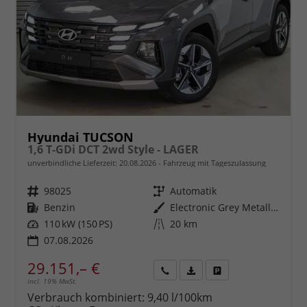
Hyundai TUCSON
1,6 T-GDi DCT 2wd Style - LAGER
unverbindliche Lieferzeit:
20.08.2026
Fahrzeug mit Tageszulassung
Fahrzeugnr.
98025
Getriebe
Automatik
Kraftstoff
Benzin
Außenfarbe
Electronic Grey Metallic ()
Leistung
110 kW (150 PS)
Kilometerstand
20 km
07.08.2026
29.151,– €
incl. 19% MwSt.
Rückruf
PDF-
Fahrzeug
anfordern
Datei,
drucken,
Verbrauch kombiniert:
9,40 l/100km
Fahrzeugexposé
parken