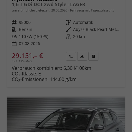
1,6 T-GDi DCT 2wd Style - LAGER
unverbindliche Lieferzeit:
20.08.2026
Fahrzeug mit Tageszulassung
Fahrzeugnr.
98000
Getriebe
Automatik
Kraftstoff
Benzin
Außenfarbe
Abyss Black Pearl Metallic ()
Leistung
110 kW (150 PS)
Kilometerstand
20 km
07.08.2026
29.151,– €
incl. 19% MwSt.
Rückruf
PDF-
Fahrzeug
anfordern
Datei,
drucken,
Verbrauch kombiniert:
6,30 l/100km
Fahrzeugexposé
parken
CO
-Klasse:
E
2
drucken
oder
CO
-Emissionen:
144,00 g/km
2
vergleichen