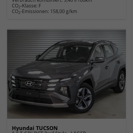
Verbrauch kombiniert:
9,40 l/100km
Fahrzeugexposé
parken
CO
-Klasse:
F
2
drucken
oder
CO
-Emissionen:
158,00 g/km
2
vergleichen
Hyundai TUCSON