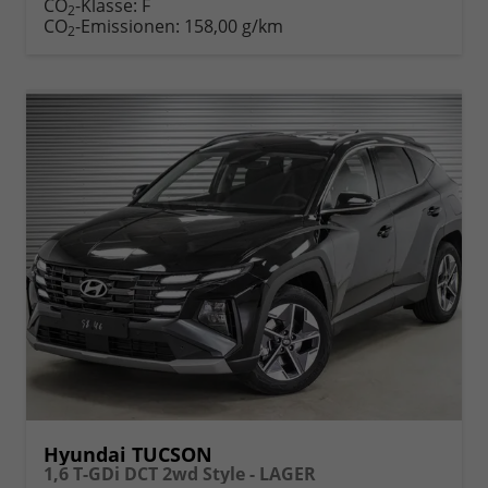
CO
-Klasse:
F
2
drucken
oder
CO
-Emissionen:
158,00 g/km
2
vergleichen
Hyundai TUCSON
1,6 T-GDi DCT 2wd Style - LAGER