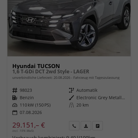
Hyundai TUCSON
1,6 T-GDi DCT 2wd Style - LAGER
unverbindliche Lieferzeit:
20.08.2026
Fahrzeug mit Tageszulassung
Fahrzeugnr.
98023
Getriebe
Automatik
Kraftstoff
Benzin
Außenfarbe
Electronic Grey Metallic ()
Leistung
110 kW (150 PS)
Kilometerstand
20 km
07.08.2026
29.151,– €
incl. 19% MwSt.
Rückruf
PDF-
Fahrzeug
anfordern
Datei,
drucken,