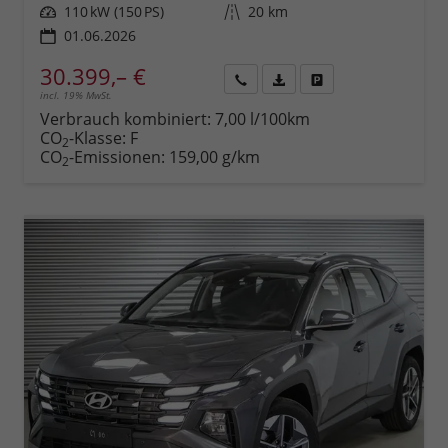
Leistung
110 kW (150 PS)
Kilometerstand
20 km
01.06.2026
30.399,– €
incl. 19% MwSt.
Rückruf
PDF-
Fahrzeug
anfordern
Datei,
drucken,
Verbrauch kombiniert:
7,00 l/100km
Fahrzeugexposé
parken
CO
-Klasse:
F
2
drucken
oder
CO
-Emissionen:
159,00 g/km
2
vergleichen