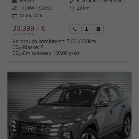
Kraftstoff
Benzin
Außenfarbe
Ecotronic Grey Metallic ()
Leistung
110 kW (150 PS)
Kilometerstand
20 km
01.06.2026
30.399,– €
incl. 19% MwSt.
Rückruf
PDF-
Fahrzeug
anfordern
Datei,
drucken,
Verbrauch kombiniert:
7,00 l/100km
Fahrzeugexposé
parken
CO
-Klasse:
F
2
drucken
oder
CO
-Emissionen:
159,00 g/km
2
vergleichen