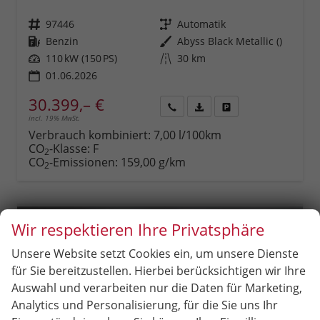
Fahrzeugnr.
97446
Getriebe
Automatik
Kraftstoff
Benzin
Außenfarbe
Abyss Black Metallic ()
Leistung
110 kW (150 PS)
Kilometerstand
30 km
01.06.2026
30.399,– €
incl. 19% MwSt.
Rückruf
PDF-
Fahrzeug
anfordern
Datei,
drucken,
Verbrauch kombiniert:
7,00 l/100km
Fahrzeugexposé
parken
CO
-Klasse:
F
2
drucken
oder
CO
-Emissionen:
159,00 g/km
2
vergleichen
Wir respektieren Ihre Privatsphäre
Unsere Website setzt Cookies ein, um unsere Dienste
für Sie bereitzustellen. Hierbei berücksichtigen wir Ihre
Auswahl und verarbeiten nur die Daten für Marketing,
Analytics und Personalisierung, für die Sie uns Ihr