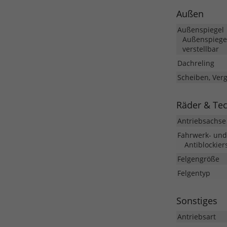
Außen
Außenspiegel
Außenspiegel
verstellbar
Dachreling
Scheiben, Ver
Räder & Te
Antriebsachse
Fahrwerk- un
Antiblockier
Felgengröße
Felgentyp
Sonstiges
Antriebsart