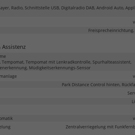
yer, Radio, Schnittstelle USB, Digitalradio DAB, Android Auto, Appl
Freisprecheinrichtung,
& Assistenz
eme
 Tempomat, Tempomat mit Lenkradkontrolle, Spurhalteassistent,
henerkennung, Müdigkeitserkennungs-Sensor
rmanlage
Park Distance Control hinten, Rück
Ser
L
omatik
elung
Zentralverriegelung mit Funkfer