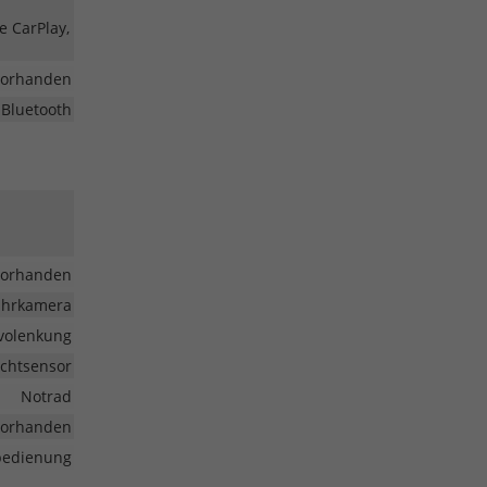
e CarPlay,
vorhanden
 Bluetooth
vorhanden
fahrkamera
volenkung
ichtsensor
Notrad
vorhanden
nbedienung