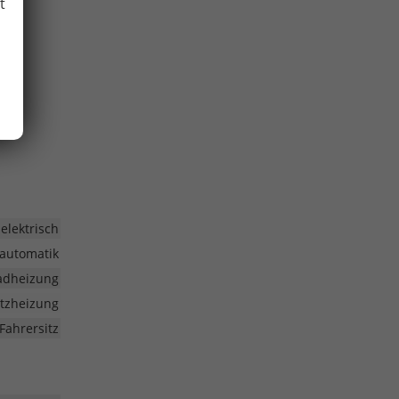
t
elektrisch
automatik
radheizung
Sitzheizung
Fahrersitz