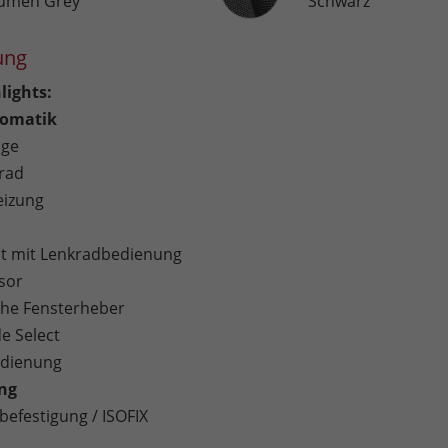
umen Grey
Schwarz
ung
lights:
omatik
age
rad
eizung
 mit Lenkradbedienung
sor
sche Fensterheber
e Select
edienung
ung
befestigung / ISOFIX