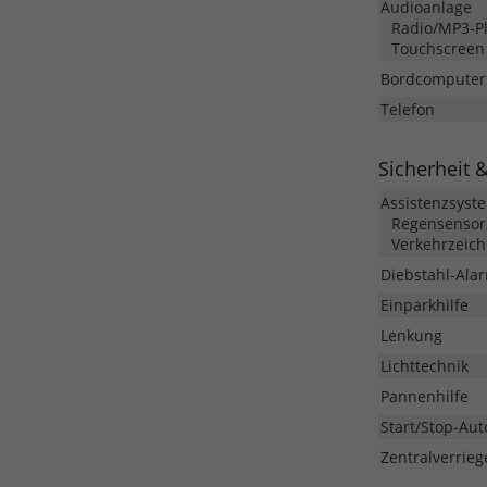
Audioanlage
Radio/MP3-Pla
Touchscreen
Bordcomputer
Telefon
Sicherheit 
Assistenzsyst
Regensensor,
Verkehrzeic
Diebstahl-Ala
Einparkhilfe
Lenkung
Lichttechnik
Pannenhilfe
Start/Stop-Aut
Zentralverrieg