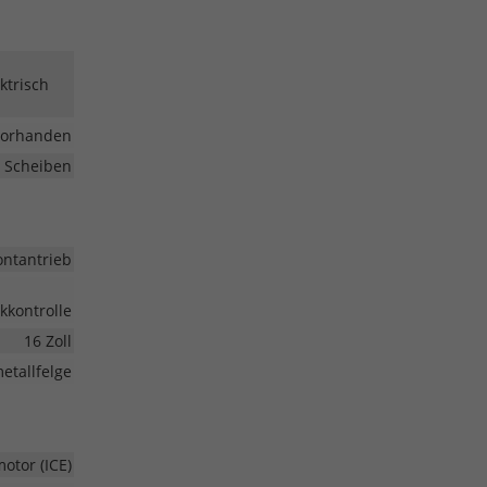
ktrisch
vorhanden
 Scheiben
ontantrieb
kkontrolle
16 Zoll
etallfelge
tor (ICE)