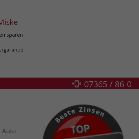
Miske
len sparen
ergarantie
07365 / 86-0
k
d Auto