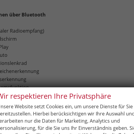
chen über Bluetooth
taler Radioempfang)
dschirm
Play
uto
tionslenkrad
zeichenerkennung
tserkennung
remsfunktion
Wir respektieren Ihre Privatsphäre
ssistent (Lane Assist)
lassistent (Side Assist)
nsere Website setzt Cookies ein, um unsere Dienste für Sie
bachtungssystem (Front Assist)
ereitzustellen. Hierbei berücksichtigen wir Ihre Auswahl un
el: elektrisch, beheizbar, elektrisch anklappbar
erarbeiten nur die Daten für Marketing, Analytics und
g Schwarz
ersonalisierung, für die Sie uns Ihr Einverständnis geben. Si