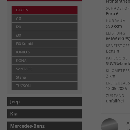
Frontantrie
SCHADSTOF
BAYON
Euro 6
i10
HUBRAUM
998 ccm
i20
LEISTUNG
i30
66 kW (90 PS
i30 Kombi
KRAFTSTOFF
Benzin
IONIQ 5
KATEGORIE
KONA
SUV/Geländ
SANTA FE
KILOMETER
2 km
Staria
ERSTZULAS
TUCSON
13.05.2026
ZUSTAND
unfallfrei
Jeep
Kia
A
Mercedes-Benz