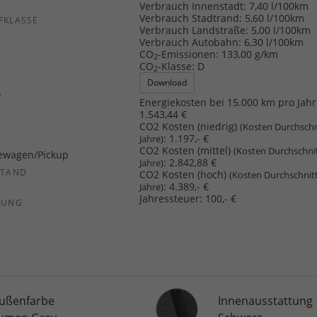
b
Verbrauch Innenstadt:
7,40 l/100km
Verbrauch Stadtrand:
5,60 l/100km
FKLASSE
Verbrauch Landstraße:
5,00 l/100km
Verbrauch Autobahn:
6,30 l/100km
CO
-Emissionen:
133,00 g/km
2
CO
-Klasse:
D
2
Download
)
Energiekosten bei 15.000 km pro Jahr
1.543,44 €
CO2 Kosten (niedrig)
(Kosten Durchschn
:
1.197,- €
Jahre)
CO2 Kosten (mittel)
(Kosten Durchschni
ewagen/Pickup
:
2.842,88 €
Jahre)
STAND
CO2 Kosten (hoch)
(Kosten Durchschnit
:
4.389,- €
Jahre)
Jahressteuer:
100,- €
SUNG
Innenausstattung
ußenfarbe
Innenausstattung