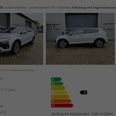
08
,
sofort lieferbar
, Landesversion: SK - Slowakei,
Fahrzeug mit Tageszulassun
weise mit Sonderausstattung
E
TATTUNG
ebe
CHSE
Verbrauch kombiniert:
5,90 l/100km