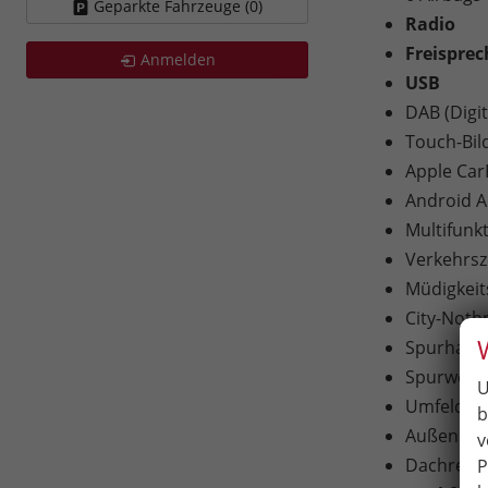
Geparkte Fahrzeuge (
0
)
Radio
Freispre
Anmelden
USB
DAB (Digi
Touch-Bil
Apple Car
Android A
Multifunk
Verkehrs
Müdigkei
City-Notb
Spurhaltea
Spurwechse
U
Umfeldbeo
b
Außenspieg
v
Dachrelin
P