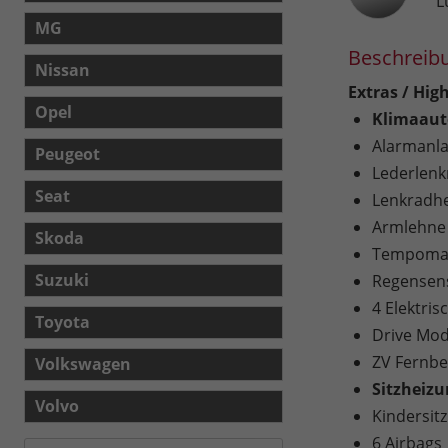
L
MG
Beschreib
Nissan
Extras / High
Opel
Klimaaut
Alarmanl
Peugeot
Lederlenk
Seat
Lenkradh
Armlehne
Skoda
Tempomat
Suzuki
Regensen
4 Elektri
Toyota
Drive Mod
ZV Fernb
Volkswagen
Sitzheiz
Volvo
Kindersitz
6 Airbags