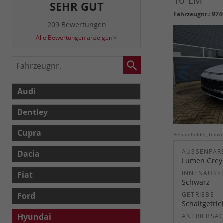
16"LM
SEHR GUT
Fahrzeugnr.
:
974
209 Bewertungen
Alle Bewertungen anzeigen >
Fahrzeugnr.
Audi
Bentley
Cupra
Beispielbilder, teil
AUSSENFARB
Dacia
Lumen Grey
INNENAUSS
Fiat
Schwarz
Ford
GETRIEBE
Schaltgetri
Hyundai
ANTRIEBSA