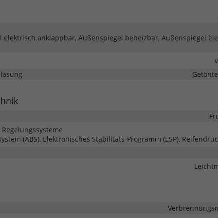
 elektrisch anklappbar, Außenspiegel beheizbar, Außenspiegel ele
glasung
Getönte
chnik
Fr
d Regelungssysteme
system (ABS), Elektronisches Stabilitäts-Programm (ESP), Reifendruc
Leichtm
Verbrennungsmo