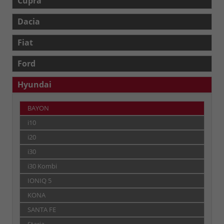
Cupra
Dacia
Fiat
Ford
Hyundai
BAYON
i10
i20
i30
i30 Kombi
IONIQ 5
KONA
SANTA FE