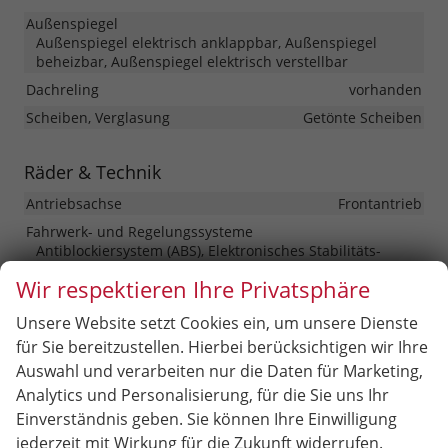
Außenspiegel
Außenspiegel elektrisch anklappbar, Außenspiegel
beheizbar, Außenspiegel elektrisch verstellbar
Dachreling
vorhanden
Scheiben, Verglasung
Getönte Scheiben
Räder & Technik
Antriebsachse
Frontantrieb
Fahrwerk- und Regelungssysteme
Antiblockiersystem (ABS), Elektronisches Stabilitäts-
Programm (ESP), Reifendruckkontrolle
Wir respektieren Ihre Privatsphäre
Felgengröße
16 Zoll
Unsere Website setzt Cookies ein, um unsere Dienste
Felgentyp
Leichtmetallfelge
für Sie bereitzustellen. Hierbei berücksichtigen wir Ihre
Auswahl und verarbeiten nur die Daten für Marketing,
Sonstiges
Analytics und Personalisierung, für die Sie uns Ihr
Antriebsart
Verbrennungsmotor (ICE)
Einverständnis geben. Sie können Ihre Einwilligung
Anzahl Sitzplätze
5
jederzeit mit Wirkung für die Zukunft widerrufen.