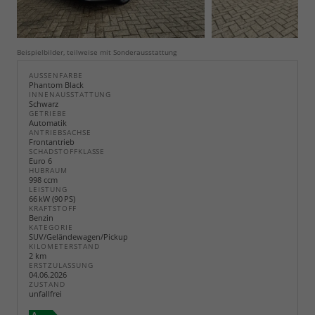
Beispielbilder, teilweise mit Sonderausstattung
AUSSENFARBE
Phantom Black
INNENAUSSTATTUNG
Schwarz
GETRIEBE
Automatik
ANTRIEBSACHSE
Frontantrieb
SCHADSTOFFKLASSE
Euro 6
HUBRAUM
998 ccm
LEISTUNG
66 kW (90 PS)
KRAFTSTOFF
Benzin
KATEGORIE
SUV/Geländewagen/Pickup
KILOMETERSTAND
2 km
ERSTZULASSUNG
04.06.2026
ZUSTAND
unfallfrei