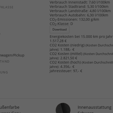
b
Verbrauch Innenstadt:
7,60 l/100km
Verbrauch Stadtrand:
5,30 l/100km
FKLASSE
Verbrauch Landstraße:
4,80 l/100km
Verbrauch Autobahn:
6,30 l/100km
CO
-Emissionen:
132,00 g/km
2
CO
-Klasse:
D
2
Download
)
Energiekosten bei 15.000 km pro Jahr
1.517,28 €
CO2 Kosten (niedrig)
(Kosten Durchschn
:
1.188,- €
Jahre)
CO2 Kosten (mittel)
(Kosten Durchschni
ewagen/Pickup
:
2.821,50 €
Jahre)
STAND
CO2 Kosten (hoch)
(Kosten Durchschnit
:
4.356,- €
Jahre)
Jahressteuer:
97,- €
SUNG
Innenausstattung
ußenfarbe
Innenausstattung