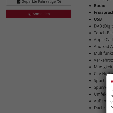
Geparkte Fahrzeuge (
0
)
Radio
Freispre
Anmelden
USB
DAB (Digi
Touch-Bil
Apple Car
Android A
Multifunk
Verkehrs
Müdigkei
City-Notb
Spurhaltea
Spurwechse
U
Umfeldbeo
b
Außenspieg
v
Dachrelin
P