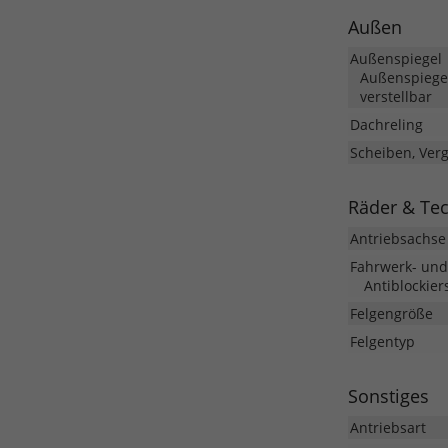
Außen
Außenspiegel
Außenspiegel
verstellbar
Dachreling
Scheiben, Ver
Räder & Te
Antriebsachse
Fahrwerk- un
Antiblockier
Felgengröße
Felgentyp
Sonstiges
Antriebsart