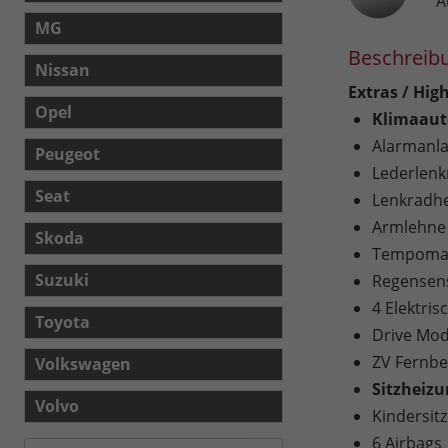
A
MG
Beschreib
Nissan
Extras / High
Opel
Klimaaut
Alarmanl
Peugeot
Lederlenk
Seat
Lenkradh
Armlehne
Skoda
Tempomat
Suzuki
Regensen
4 Elektri
Toyota
Drive Mod
ZV Fernb
Volkswagen
Sitzheiz
Volvo
Kindersitz
6 Airbags