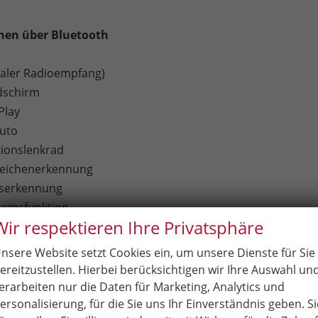
chen über Bluetooth
taler Radioempfang)
dschirm
Play
uto
tionslenkrad
zeichenerkennung
tserkennung
remsfunktion
Wir respektieren Ihre Privatsphäre
ssistent (Lane Assist)
lassistent (Side Assist)
nsere Website setzt Cookies ein, um unsere Dienste für Sie
bachtungssystem (Front Assist)
ereitzustellen. Hierbei berücksichtigen wir Ihre Auswahl un
el: elektrisch, beheizbar, elektrisch anklappbar
erarbeiten nur die Daten für Marketing, Analytics und
g Schwarz
ersonalisierung, für die Sie uns Ihr Einverständnis geben. Si