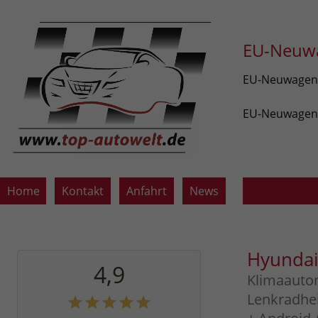
EU-Neuwa
EU-Neuwagen v
EU-Neuwagen z
Home
Kontakt
Anfahrt
News
Hyunda
4,9
Klimaauto
Lenkradhe