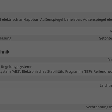
 elektrisch anklappbar, Außenspiegel beheizbar, Außenspiegel ele
glasung
Getönte
chnik
Fr
d Regelungssysteme
system (ABS), Elektronisches Stabilitäts-Programm (ESP), Reifendruc
Leichtm
Verbrennungsmo