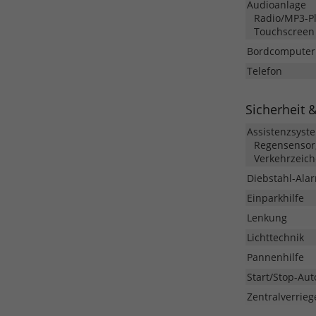
Audioanlage
Radio/MP3-Pla
Touchscreen
Bordcomputer
Telefon
Sicherheit 
Assistenzsyst
Regensensor,
Verkehrzeic
Diebstahl-Ala
Einparkhilfe
Lenkung
Lichttechnik
Pannenhilfe
Start/Stop-Aut
Zentralverrieg