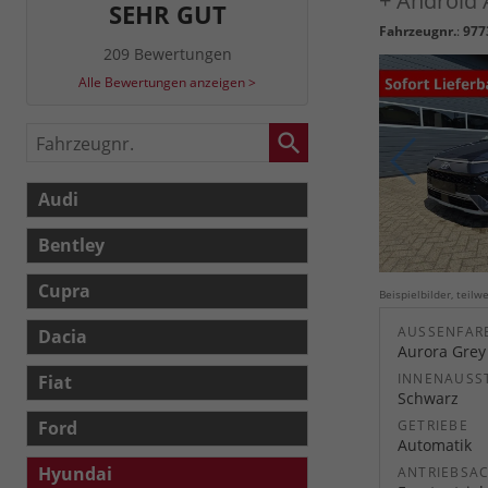
+ Android
SEHR GUT
Fahrzeugnr.
:
977
209 Bewertungen
Alle Bewertungen anzeigen >
Fahrzeugnr.
Audi
Bentley
Cupra
Beispielbilder, teil
AUSSENFARB
Dacia
Aurora Grey
INNENAUSS
Fiat
Schwarz
Ford
GETRIEBE
Automatik
Hyundai
ANTRIEBSA