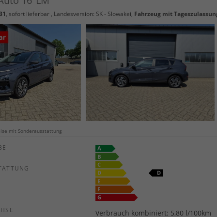
 Auto 16"LM
31
,
sofort lieferbar
, Landesversion: SK - Slowakei,
Fahrzeug mit Tageszulassun
weise mit Sonderausstattung
E
TATTUNG
CHSE
Verbrauch kombiniert:
5,80 l/100km