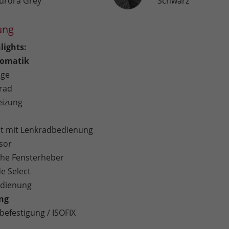
urora Grey
Schwarz
ung
lights:
omatik
age
rad
eizung
 mit Lenkradbedienung
sor
sche Fensterheber
e Select
edienung
ung
befestigung / ISOFIX