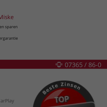
Miske
len sparen
ergarantie
07365 / 86-0
arPlay