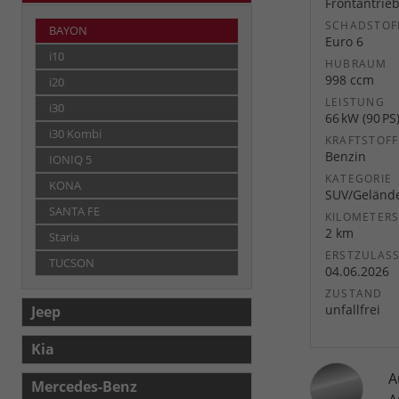
Frontantrie
SCHADSTOF
BAYON
Euro 6
i10
HUBRAUM
998 ccm
i20
LEISTUNG
i30
66 kW (90 PS
i30 Kombi
KRAFTSTOFF
Benzin
IONIQ 5
KATEGORIE
KONA
SUV/Geländ
SANTA FE
KILOMETER
2 km
Staria
ERSTZULAS
TUCSON
04.06.2026
ZUSTAND
unfallfrei
Jeep
Kia
A
Mercedes-Benz