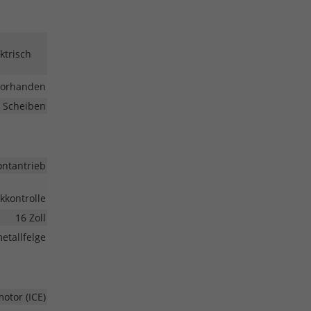
ktrisch
vorhanden
 Scheiben
ontantrieb
kkontrolle
16 Zoll
etallfelge
tor (ICE)