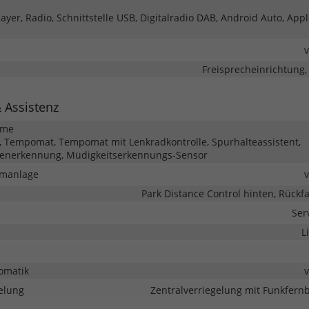
yer, Radio, Schnittstelle USB, Digitalradio DAB, Android Auto, Appl
Freisprecheinrichtung,
& Assistenz
eme
 Tempomat, Tempomat mit Lenkradkontrolle, Spurhalteassistent,
henerkennung, Müdigkeitserkennungs-Sensor
rmanlage
Park Distance Control hinten, Rück
Ser
L
omatik
elung
Zentralverriegelung mit Funkfer