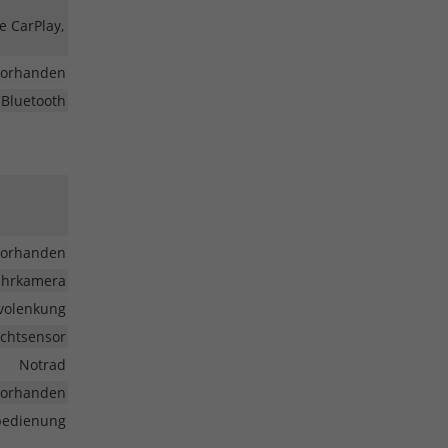
e CarPlay,
vorhanden
 Bluetooth
vorhanden
fahrkamera
volenkung
ichtsensor
Notrad
vorhanden
nbedienung