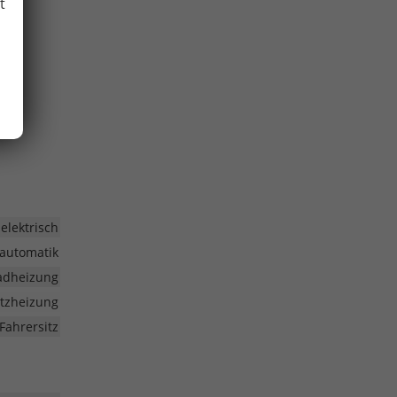
t
elektrisch
automatik
radheizung
Sitzheizung
Fahrersitz