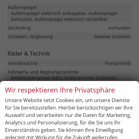
Außenspiegel
Außenspiegel elektrisch anklappbar, Außenspiegel
beheizbar, Außenspiegel elektrisch verstellbar
Dachreling
vorhanden
Scheiben, Verglasung
Getönte Scheiben
Räder & Technik
Antriebsachse
Frontantrieb
Fahrwerk- und Regelungssysteme
Antiblockiersystem (ABS), Elektronisches Stabilitäts-
Programm (ESP), Reifendruckkontrolle
Wir respektieren Ihre Privatsphäre
Felgengröße
16 Zoll
Unsere Website setzt Cookies ein, um unsere Dienste
Felgentyp
Leichtmetallfelge
für Sie bereitzustellen. Hierbei berücksichtigen wir Ihre
Auswahl und verarbeiten nur die Daten für Marketing,
Sonstiges
Analytics und Personalisierung, für die Sie uns Ihr
Antriebsart
Verbrennungsmotor (ICE)
Einverständnis geben. Sie können Ihre Einwilligung
Anzahl Sitzplätze
5
jederzeit mit Wirkung für die Zukunft widerrufen.