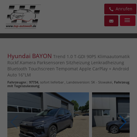
Anrufen
Hyundai BAYON
Trend 1.0 T-GDI 90PS Klimaautomatik
Rückf.Kamera Parksensoren Sitzheizung Lenkradheizung
Bluetooth Touchscreen Tempomat Apple CarPlay + Android
Auto 16"LM
Fahrzeugnr.
:
97734
,
sofort lieferbar
, Landesversion: SK - Slowakei,
Fahrzeug
mit Tageszulassung