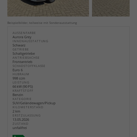
Beispielbilder, teilweise mit Sonderausstattung
AUSSENFARBE
Aurora Grey
INNENAUSSTATTUNG
Schwarz
GETRIEBE
Schaltgetriebe
ANTRIEBSACHSE
Frontantrieb
SCHADSTOFFKLASSE
Euro 6
HUBRAUM
998 ccm
LEISTUNG
66 kW (90 PS)
KRAFTSTOFF
Benzin
KATEGORIE
SUV/Geländewagen/Pickup
KILOMETERSTAND
2 km
ERSTZULASSUNG
13.05.2026
ZUSTAND
unfallfrei