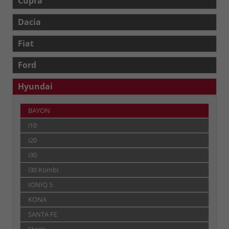
Cupra
Dacia
Fiat
Ford
Hyundai
BAYON
i10
i20
i30
i30 Kombi
IONIQ 5
KONA
SANTA FE