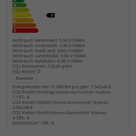
Verbrauch kombiniert:
5,90 l/100km
Verbrauch Innenstadt:
7,40 l/100km
Verbrauch Stadtrand:
5,60 l/100km
Verbrauch Landstraße:
5,00 l/100km
Verbrauch Autobahn:
6,30 l/100km
CO
-Emissionen:
133,00 g/km
2
CO
-Klasse:
D
2
Download
Energiekosten bei 15.000 km pro Jahr:
1.543,44 €
CO2 Kosten (niedrig)
:
(Kosten Durchschnitt 10 Jahre)
1.197,- €
CO2 Kosten (mittel)
:
(Kosten Durchschnitt 10 Jahre)
2.842,88 €
CO2 Kosten (hoch)
:
(Kosten Durchschnitt 10 Jahre)
4.389,- €
Jahressteuer:
100,- €