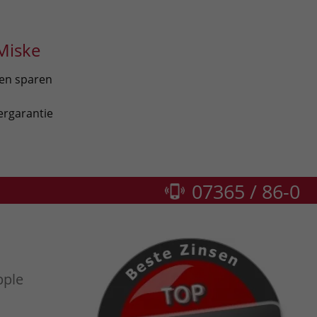
Miske
len sparen
ergarantie
07365 / 86-0
pple