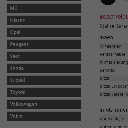
A
MG
Beschreib
Nissan
5 Jahre Gara
Opel
Innen
Peugeot
Armlehnen
Fensterheber
Seat
Klimatisierung
Skoda
Lenkrad
Sitze
Suzuki
Sitze: Lordose
Toyota
Sitze: Verstell
Volkswagen
Infotainme
Volvo
Audioanlage
Außentempera