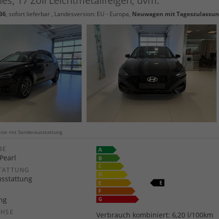
s, 17 Zoll Leichtmetallfelgen, uvm.
36
,
sofort lieferbar
, Landesversion: EU - Europa,
Neuwagen mit Tageszulassu
weise mit Sonderausstattung
E
Pearl
TATTUNG
usstattung
ang
CHSE
Verbrauch kombiniert:
6,20 l/100km