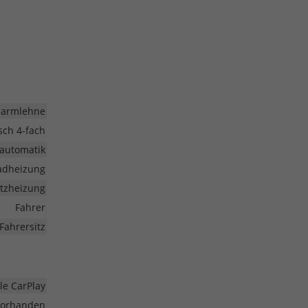
larmlehne
isch 4-fach
automatik
radheizung
Sitzheizung
Fahrer
Fahrersitz
le CarPlay
vorhanden