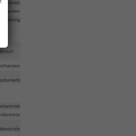
t
Pannenkit
vorhanden
nbedienung
ktrisch
vorhanden
gedunkelt)
ontantrieb
Parkbremse
kkontrolle