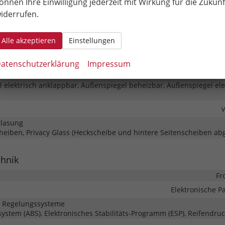
önnen Ihre Einwilligung jederzeit mit Wirkung für die Zukunf
iderrufen.
omatik
elung
Zentralverriegelung mit Funkfer
Alle akzeptieren
Einstellungen
atenschutzerklärung
Impressum
 elektrisch anklappbar, Außenspiegel beheizbar, Außenspiegel ele
glasung
heiben, Privacy Glass (Heckscheibe und hintere Seitenscheiben ab
chnik
Fr
Elektronische 
d Regelungssysteme
system (ABS), Elektronisches Stabilitäts-Programm (ESP), Reifendruc