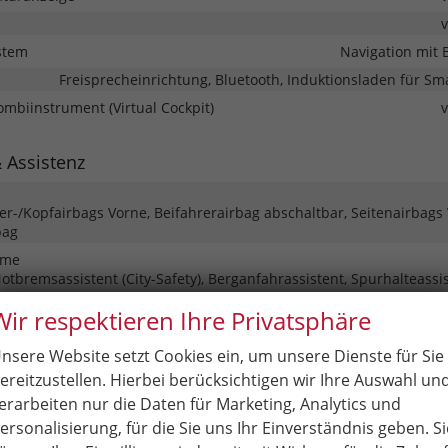
stem
Navigation mit 
Freisprecheinrichtung, Bluetooth, Induktionsladen für S
Kombiinstrument (Virtual Cockpit)
& Assistenz
ter-/Kopfairbags Vorne, Beifahrerairbag abschaltbar, Seitenairbags
bag
eme
tbremsassistent (City-Safety), Berganfahrassistent, Spurhalteassis
henerkennung, Geschwindigkeitsbegrenzer
Wir respektieren Ihre Privatsphäre
rmanlage
Park Distance Control vorne, Park Distance Control hinten, Rück
nsere Website setzt Cookies ein, um unsere Dienste für Sie
ereitzustellen. Hierbei berücksichtigen wir Ihre Auswahl un
Ser
erarbeiten nur die Daten für Marketing, Analytics und
ersonalisierung, für die Sie uns Ihr Einverständnis geben. Si
r, Nebelscheinwerfer, LED-Rückleuchten, LED-Scheinwerfer, LED-Ta