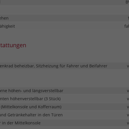
l
B
ehen
ähigkeit
fa
stattungen
enkrad beheizbar, Sitzheizung für Fahrer und Beifahrer
orne höhen- und längsverstellbar
nten höhenverstellbar (3 Stück)
 (Mittelkonsole und Kofferraum)
und Getränkehalter in den Türen
 in der Mittelkonsole