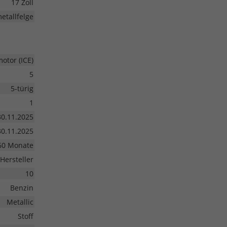
17 Zoll
etallfelge
tor (ICE)
5
5-türig
1
30.11.2025
30.11.2025
60 Monate
Hersteller
10
Benzin
Metallic
Stoff