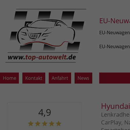
EU-Neuwa
EU-Neuwagen v
EU-Neuwagen z
Home
Kontakt
Anfahrt
News
Hyundai
4,9
Lenkradhei
CarPlay, N