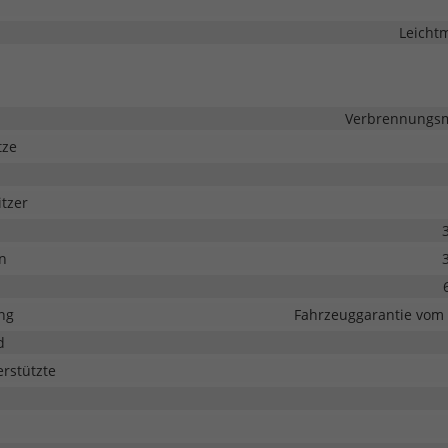
Leichtm
Verbrennungsmo
tze
tzer
n
ng
Fahrzeuggarantie vom 
d
erstützte