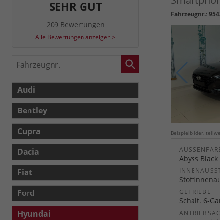
Smartphone
SEHR GUT
Fahrzeugnr.
:
954
209 Bewertungen
Alle Bewertungen anzeigen >
Fahrzeugnr.
Audi
Bentley
Cupra
Beispielbilder, teil
AUSSENFARB
Dacia
Abyss Black 
INNENAUSS
Fiat
Stoffinnena
Ford
GETRIEBE
Schalt. 6-G
Hyundai
ANTRIEBSA