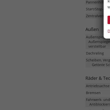
k
Pannenhilfe
w
Start/Stop-Aut
Zentralverrieg
Außen
D
Außenspiegel
Außenspiegel
verstellbar
Dachreling
Scheiben, Ver
Getönte Sc
Räder & Te
Antriebsachse
Bremsen
Fahrwerk- un
Antiblockier