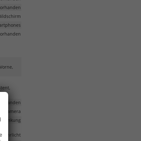
vorhanden
Bildschirm
martphones
vorhanden
 Vorne,
tent,
vorhanden
fahrkamera
d
volenkung
e
gfahrlicht