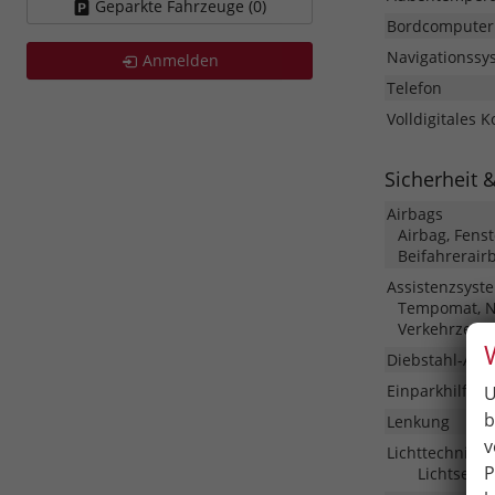
Geparkte Fahrzeuge (
0
)
Bordcomputer
Navigationssy
Anmelden
Telefon
Volldigitales 
Sicherheit 
Airbags
Airbag, Fens
Beifahrerair
Assistenzsyst
Tempomat, No
Verkehrzeic
Diebstahl-Ala
Einparkhilfe
U
b
Lenkung
v
Lichttechnik
P
Lichtsenso