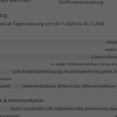
byss Black Pearl
Stoffinnenausstattung
ung
ntie ab Tageszulassung vom 30.11.2025 bis 30.11.2030
Mitte
elektr
2-Zonen-Klima
in Leder, höhenverstellbar, mit Lenk
Isofix (Kindersitzbefestigung), Rücksitzbank hinten geteilt, 
nstütze
barkeit
Höhenverstellbarer Beifahrersitz, Höhenverstellbarer 
nt & Kommunikation
Radio, Schnittstelle USB, Digitalradio DAB, Android Auto, App
turanzeige