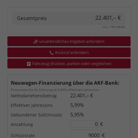
22.401,– €
Gesamtpreis
incl. 19% MwSt.
unverbindliches Angebot anfordern
Rückruf anfordern
Fahrzeug drucken, parken oder vergleichen
Neuwagen-Finanzierung über die AKF-Bank:
Finanzieren Sie Ihr Fahrzeug ab 5,99% effektivem Jahreszins
22.401,– €
Nettodarlehensbetrag
5,99%
Effektiver Jahreszins
5,95%
Gebundener Sollzinssatz
€
Anzahlung
€
Schlussrate