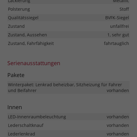
Lackierung
Metallic
Polsterung
Stoff
Qualitätssiegel
BVFK-Siegel
Zustand
unfallfrei
Zustand, Aussehen
1, sehr gut
Zustand, Fahrfähigkeit
fahrtauglich
Serienausstattungen
Pakete
Winterpaket: Lenkrad beheizbar, Sitzheizung für Fahrer
und Beifahrer
vorhanden
Innen
LED-Innenraumbeleuchtung
vorhanden
Lederschaltknauf
vorhanden
Lederlenkrad
vorhanden