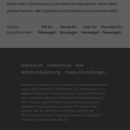
Käufer kann Garantieansprüche beim Vertragshändler seiner Wahl
geltend machen. Alle Angebote sind freibleibend und unverbindlich.
Unsere
VW EU-
Skoda EU-
Seat EU-
Hyundai EU-
Hauptmarken:
Neuwagen
Neuwagen
Neuwagen
Neuwagen
Impressum
Datenschutz
AGB
Widerrufsbelehrung
Cookie-Einstellungen
Weitere Informationen zum offiziellen Kraftstoffverbrauch
und zu den offiziellen spezifischen CO
-Emissionen und
2
gegebenenfalls zum Stromverbrauch neuer PKW können
dem 'Leitfaden über den offiziellen Kraftstoffverbrauch,
die offiziellen spezifischen CO
-Emissionen und den
2
offiziellen Stromverbrauch neuer PKW' entnommen
werden, der an allen Verkaufsstellen und bei der
'Deutschen Automobil Treuhand GmbH' unentgeltlich
erhältlich ist unter www.dat.de.