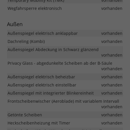
Temporary Mobility Kit (TMK)
vorhanden
Wegfahrsperre elektronisch
vorhanden
Außen
Außenspiegel elektrisch anklappbar
vorhanden
Dachreling (Kombi)
vorhanden
Außenspiegel Abdeckung in Schwarz glänzend
vorhanden
Privacy Glass - abgedunkelte Scheiben ab der B-Säule
vorhanden
Außenspiegel elektrisch beheizbar
vorhanden
Außenspiegel elektrisch einstellbar
vorhanden
Außenspiegel mit integrierter Blinkereinheit
vorhanden
Frontscheibenwischer (Aeroblade) mit variablem Intervall
vorhanden
Getönte Scheiben
vorhanden
Heckscheibenheizung mit Timer
vorhanden