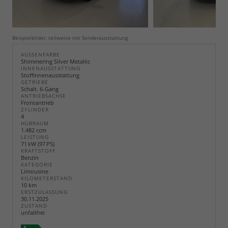
Beispielbilder, teilweise mit Sonderausstattung
AUSSENFARBE
Shimmering Silver Metallic
INNENAUSSTATTUNG
Stoffinnenausstattung
GETRIEBE
Schalt. 6-Gang
ANTRIEBSACHSE
Frontantrieb
ZYLINDER
4
HUBRAUM
1.482 ccm
LEISTUNG
71 kW (97 PS)
KRAFTSTOFF
Benzin
KATEGORIE
Limousine
KILOMETERSTAND
10 km
ERSTZULASSUNG
30.11.2025
ZUSTAND
unfallfrei