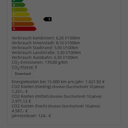
Verbrauch kombiniert:
6,20 l/100km
Verbrauch Innenstadt:
8,10 l/100km
Verbrauch Stadtrand:
5,90 l/100km
Verbrauch Landstraße:
5,30 l/100km
Verbrauch Autobahn:
6,30 l/100km
CO
-Emissionen:
139,00 g/km
2
CO
-Klasse:
E
2
Download
Energiekosten bei 15.000 km pro Jahr:
1.621,92 €
CO2 Kosten (niedrig)
:
(Kosten Durchschnitt 10 Jahre)
1.251,- €
CO2 Kosten (mittel)
:
(Kosten Durchschnitt 10 Jahre)
2.971,12 €
CO2 Kosten (hoch)
:
(Kosten Durchschnitt 10 Jahre)
4.587,- €
Jahressteuer:
124,- €