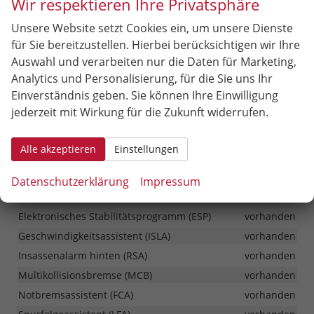
Wir respektieren Ihre Privatsphäre
Lichtsensor
vorhanden
Unsere Website setzt Cookies ein, um unsere Dienste
Parksensoren vorne und hinten
vorhanden
für Sie bereitzustellen. Hierbei berücksichtigen wir Ihre
Rückfahrkamera mit dynamischer
Auswahl und verarbeiten nur die Daten für Marketing,
Begrenzungssignalisierung
vorhanden
Analytics und Personalisierung, für die Sie uns Ihr
Fahrer- und Beifahrerairbag (Beifahrerairbag
Einverständnis geben. Sie können Ihre Einwilligung
deaktivierbar)
vorhanden
jederzeit mit Wirkung für die Zukunft widerrufen.
Kopfairbag (vorne und hinten)
vorhanden
Seitenairbag für Fahrer und Beifahrer
vorhanden
Alle akzeptieren
Einstellungen
Alarmanlage
vorhanden
Antiblockiersystem (ABS)
vorhanden
Datenschutzerklärung
Impressum
Berganfahrhilfe (HAC)
vorhanden
Elektronisches Stabilitätsprogramm (ESP)
vorhanden
Geschwindigkeitsassistent (ISLA)
vorhanden
Insassenalarm hinten (RSA)
vorhanden
Multikollisionsbremse (MCB)
vorhanden
Notbremsassistent (FCA)
vorhanden