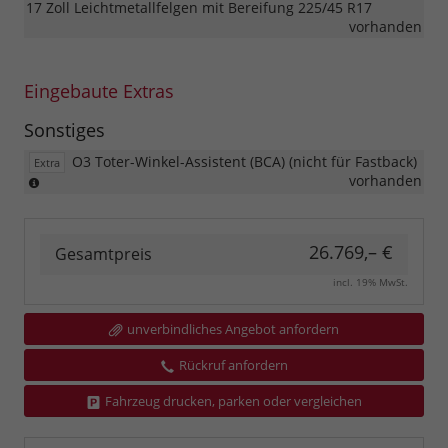
17 Zoll Leichtmetallfelgen mit Bereifung 225/45 R17
vorhanden
Eingebaute Extras
Sonstiges
O3 Toter-Winkel-Assistent (BCA) (nicht für Fastback)
Extra
mit
vorhanden
Querverkehrs-
Assistent
(RCCA)
26.769,– €
Gesamtpreis
incl. 19% MwSt.
unverbindliches Angebot anfordern
Rückruf anfordern
Fahrzeug drucken, parken oder vergleichen