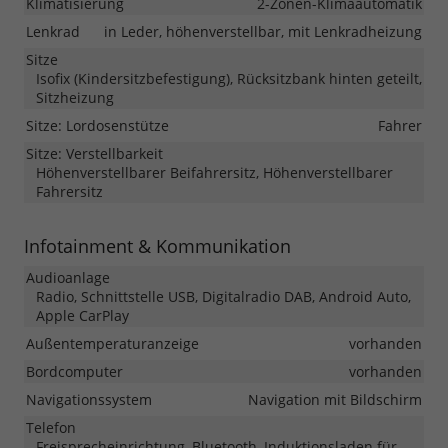
Klimatisierung
2-Zonen-Klimaautomatik
Lenkrad
in Leder, höhenverstellbar, mit Lenkradheizung
Sitze
Isofix (Kindersitzbefestigung), Rücksitzbank hinten geteilt,
Sitzheizung
Sitze: Lordosenstütze
Fahrer
Sitze: Verstellbarkeit
Höhenverstellbarer Beifahrersitz, Höhenverstellbarer
Fahrersitz
Infotainment & Kommunikation
Audioanlage
Radio, Schnittstelle USB, Digitalradio DAB, Android Auto,
Apple CarPlay
Außentemperaturanzeige
vorhanden
Bordcomputer
vorhanden
Navigationssystem
Navigation mit Bildschirm
Telefon
Freisprecheinrichtung, Bluetooth, Induktionsladen für