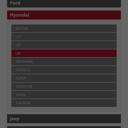
Ford
Hyundai
BAYON
i10
i20
i30
i30 Kombi
IONIQ 5
KONA
SANTA FE
Staria
TUCSON
Jeep