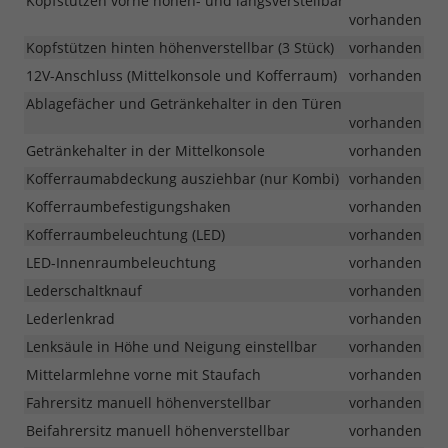
Kopfstützen vorne höhen- und längsverstellbar
vorhanden
Kopfstützen hinten höhenverstellbar (3 Stück)
vorhanden
12V-Anschluss (Mittelkonsole und Kofferraum)
vorhanden
Ablagefächer und Getränkehalter in den Türen
vorhanden
Getränkehalter in der Mittelkonsole
vorhanden
Kofferraumabdeckung ausziehbar (nur Kombi)
vorhanden
Kofferraumbefestigungshaken
vorhanden
Kofferraumbeleuchtung (LED)
vorhanden
LED-Innenraumbeleuchtung
vorhanden
Lederschaltknauf
vorhanden
Lederlenkrad
vorhanden
Lenksäule in Höhe und Neigung einstellbar
vorhanden
Mittelarmlehne vorne mit Staufach
vorhanden
Fahrersitz manuell höhenverstellbar
vorhanden
Beifahrersitz manuell höhenverstellbar
vorhanden