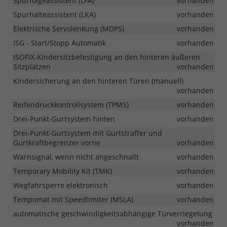
Spurfolgeassistent (LFA)
vorhanden
Spurhalteassistent (LKA)
vorhanden
Elektrische Servolenkung (MDPS)
vorhanden
ISG - Start/Stopp Automatik
vorhanden
ISOFIX-Kindersitzbefestigung an den hinteren äußeren
Sitzplätzen
vorhanden
Kindersicherung an den hinteren Türen (manuell)
vorhanden
Reifendruckkontrollsystem (TPMS)
vorhanden
Drei-Punkt-Gurtsystem hinten
vorhanden
Drei-Punkt-Gurtsystem mit Gurtstraffer und
Gurtkraftbegrenzer vorne
vorhanden
Warnsignal, wenn nicht angeschnallt
vorhanden
Temporary Mobility Kit (TMK)
vorhanden
Wegfahrsperre elektronisch
vorhanden
Tempomat mit Speedlimiter (MSLA)
vorhanden
automatische geschwindigkeitsabhängige Türverriegelung
vorhanden