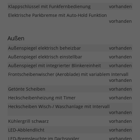
Klappschlüssel mit Funkfernbedienung
vorhanden
Elektrische Parkbremse mit Auto-Hold Funktion
vorhanden
Außen
Außenspiegel elektrisch beheizbar
vorhanden
Außenspiegel elektrisch einstellbar
vorhanden
Außenspiegel mit integrierter Blinkereinheit
vorhanden
Frontscheibenwischer (Aeroblade) mit variablem Intervall
vorhanden
Getönte Scheiben
vorhanden
Heckscheibenheizung mit Timer
vorhanden
Heckscheiben Wisch-/ Waschanlage mit Intervall
vorhanden
Kühlergrill schwarz
vorhanden
LED-Abblendlicht
vorhanden
LED-Bremsleuchte im Dachspoiler
vorhanden