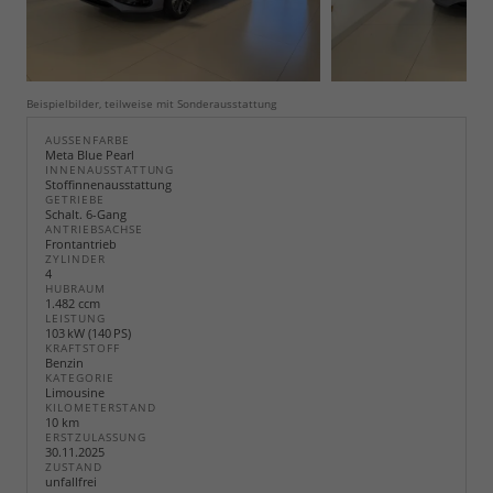
Beispielbilder, teilweise mit Sonderausstattung
AUSSENFARBE
Meta Blue Pearl
INNENAUSSTATTUNG
Stoffinnenausstattung
GETRIEBE
Schalt. 6-Gang
ANTRIEBSACHSE
Frontantrieb
ZYLINDER
4
HUBRAUM
1.482 ccm
LEISTUNG
103 kW (140 PS)
KRAFTSTOFF
Benzin
KATEGORIE
Limousine
KILOMETERSTAND
10 km
ERSTZULASSUNG
30.11.2025
ZUSTAND
unfallfrei