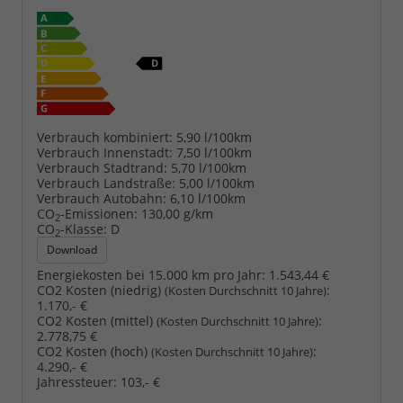
Verbrauch kombiniert:
5,90 l/100km
Verbrauch Innenstadt:
7,50 l/100km
Verbrauch Stadtrand:
5,70 l/100km
Verbrauch Landstraße:
5,00 l/100km
Verbrauch Autobahn:
6,10 l/100km
CO
-Emissionen:
130,00 g/km
2
CO
-Klasse:
D
2
Download
Energiekosten bei 15.000 km pro Jahr:
1.543,44 €
CO2 Kosten (niedrig)
:
(Kosten Durchschnitt 10 Jahre)
1.170,- €
CO2 Kosten (mittel)
:
(Kosten Durchschnitt 10 Jahre)
2.778,75 €
CO2 Kosten (hoch)
:
(Kosten Durchschnitt 10 Jahre)
4.290,- €
Jahressteuer:
103,- €