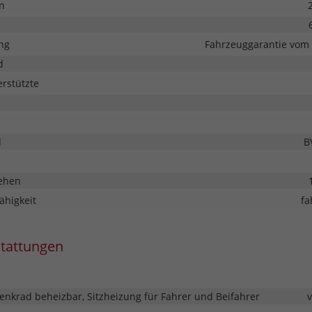
n
ng
Fahrzeuggarantie vom 
d
erstützte
l
B
ehen
ähigkeit
fa
stattungen
enkrad beheizbar, Sitzheizung für Fahrer und Beifahrer