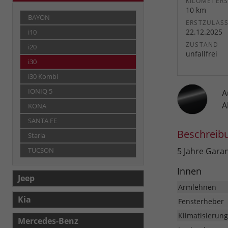
KILOMETER
10 km
BAYON
ERSTZULAS
22.12.2025
i10
ZUSTAND
i20
unfallfrei
i30
i30 Kombi
IONIQ 5
A
A
KONA
SANTA FE
Beschreib
Staria
5 Jahre Gara
TUCSON
Innen
Jeep
Armlehnen
Kia
Fensterheber
Klimatisierung
Mercedes-Benz