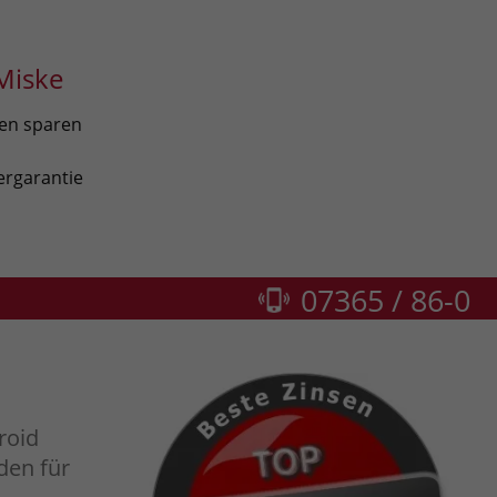
Miske
len sparen
ergarantie
07365 / 86-0
roid
den für