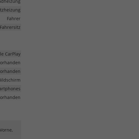
radheizung
Sitzheizung
Fahrer
Fahrersitz
le CarPlay
vorhanden
vorhanden
Bildschirm
martphones
vorhanden
 Vorne,