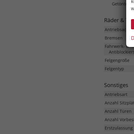
k
Getönte Sc
w
Räder & Te
Antriebsachse
D
Bremsen
Fahrwerk- un
Antiblockier
Felgengröße
Felgentyp
Sonstiges
Antriebsart
Anzahl Sitzplä
Anzahl Türen
Anzahl Vorbesi
Erstzulassung