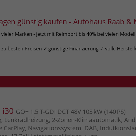
gen günstig kaufen - Autohaus Raab & 
ieler Marken - jetzt mit Reimport bis 40% bei vielen Model
u besten Preisen ✓ günstige Finanzierung ✓ volle Herstell
 i30
GO+ 1.5 T-GDI DCT 48V 103 kW (140 PS)
g, Lenkradheizung, 2-Zonen-Klimaautomatik, And
e CarPlay, Navigationssystem, DAB, Indutkionsla