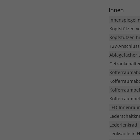
Innen
Innenspiegel 
Kopfstützen v
Kopfstützen hi
12V-Anschluss
Ablagefächer 
Getränkehalter
Kofferraumabd
Kofferraumabd
Kofferraumbe
Kofferraumbel
LED-Innenrau
Lederschaltkn
Lederlenkrad
Lenksäule in 