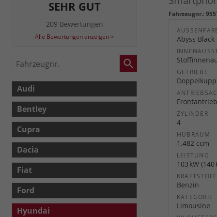
Smartphone
SEHR GUT
Fahrzeugnr.
:
955
209 Bewertungen
AUSSENFARB
Alle Bewertungen anzeigen >
Abyss Black 
INNENAUSS
Stoffinnena
Fahrzeugnr.
GETRIEBE
Doppelkuppl
Audi
ANTRIEBSA
Frontantrie
Bentley
ZYLINDER
4
Cupra
HUBRAUM
1.482 ccm
Dacia
LEISTUNG
103 kW (140 
Fiat
KRAFTSTOFF
Benzin
Ford
KATEGORIE
Limousine
Hyundai