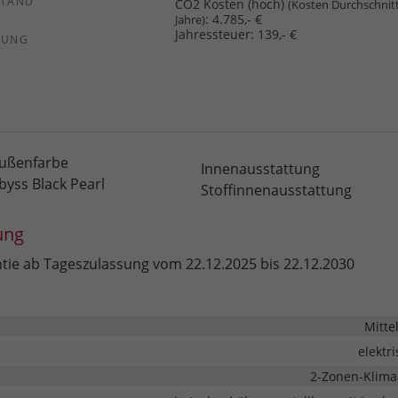
STAND
CO2 Kosten (hoch)
(Kosten Durchschnit
:
4.785,- €
Jahre)
Jahressteuer:
139,- €
SUNG
ußenfarbe
Innenausstattung
byss Black Pearl
Stoffinnenausstattung
ung
ntie ab Tageszulassung vom 22.12.2025 bis 22.12.2030
Mitte
elektr
2-Zonen-Klima