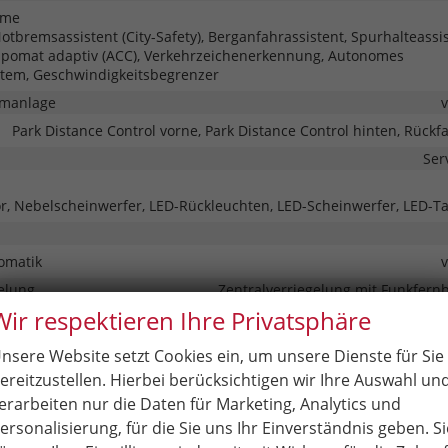
eme
tbremsassistent (City-Safety), Berganfahrassistent, Spurhalteassis
pomat adaptiv (ACC), Verkehrzeichenerkennung, Autonomes
tem, Geschwindigkeitsbegrenzer
rmanlage
Park Distance Control vorne, Park Distance Control hinten, Rück
Ser
r, Nebelscheinwerfer, LED-Rückleuchten, LED-Scheinwerfer, LED-Ta
omatik
elung
Zentralverriegelung mit Funkfer
Wir respektieren Ihre Privatsphäre
nsere Website setzt Cookies ein, um unsere Dienste für Sie
ereitzustellen. Hierbei berücksichtigen wir Ihre Auswahl un
 elektrisch anklappbar, Außenspiegel beheizbar, Außenspiegel ele
erarbeiten nur die Daten für Marketing, Analytics und
ersonalisierung, für die Sie uns Ihr Einverständnis geben. Si
glasung