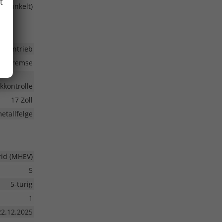
t
gedunkelt)
ontantrieb
Parkbremse
kkontrolle
17 Zoll
etallfelge
rid (MHEV)
5
5-türig
1
22.12.2025