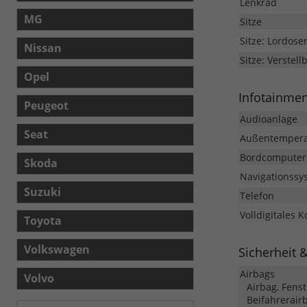
Lenkrad
MG
Sitze
Sitze: Lordose
Nissan
Sitze: Verstell
Opel
Infotainme
Peugeot
Audioanlage
Seat
Außentempera
Bordcomputer
Skoda
Navigationssy
Suzuki
Telefon
Volldigitales 
Toyota
Volkswagen
Sicherheit 
Airbags
Volvo
Airbag, Fens
Beifahrerair