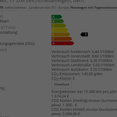
s, 17 Zoll Leichtmetallfelgen, uvm.
79
,
sofort lieferbar
, Landesversion: EU - Europa,
Neuwagen mit Tageszulassu
E
Pearl
TATTUNG
usstattung
ungsgetriebe (DSG)
CHSE
Verbrauch kombiniert:
6,40 l/100km
b
Verbrauch Innenstadt:
8,60 l/100km
Verbrauch Stadtrand:
6,30 l/100km
Verbrauch Landstraße:
5,50 l/100km
Verbrauch Autobahn:
5,10 l/100km
CO
-Emissionen:
145,00 g/km
2
CO
-Klasse:
E
2
Download
PS)
Energiekosten bei 15.000 km pro Jahr
1.674,24 €
CO2 Kosten (niedrig)
(Kosten Durchschn
:
1.305,- €
Jahre)
CO2 Kosten (mittel)
(Kosten Durchschni
:
3.099,38 €
Jahre)