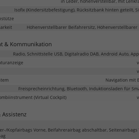
in Leder, höhenverstellbar, mit Lenk
Isofix (Kindersitzbefestigung), Rücksitzbank hinten geteilt, 
nstütze
barkeit
Höhenverstellbarer Beifahrersitz, Höhenverstellbarer 
nt & Kommunikation
Radio, Schnittstelle USB, Digitalradio DAB, Android Auto, App
turanzeige
stem
Navigation mit 
Freisprecheinrichtung, Bluetooth, Induktionsladen für S
Kombiinstrument (Virtual Cockpit)
& Assistenz
ter-/Kopfairbags Vorne, Beifahrerairbag abschaltbar, Seitenairbags
bag