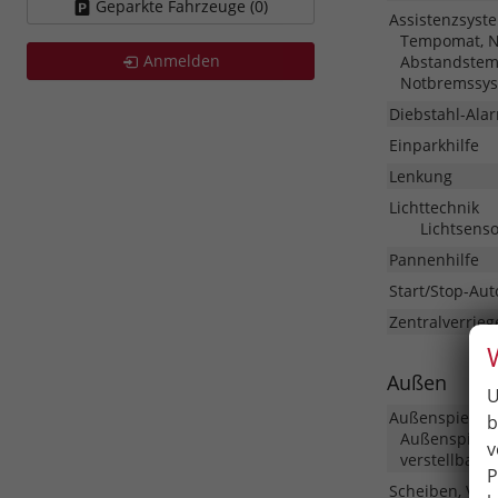
Geparkte Fahrzeuge (
0
)
Assistenzsyst
Tempomat, No
Anmelden
Abstandstem
Notbremssys
Diebstahl-Ala
Einparkhilfe
Lenkung
Lichttechnik
Lichtsenso
Pannenhilfe
Start/Stop-Aut
Zentralverrieg
Außen
U
Außenspiegel
b
Außenspiegel
v
verstellbar
P
Scheiben, Ver