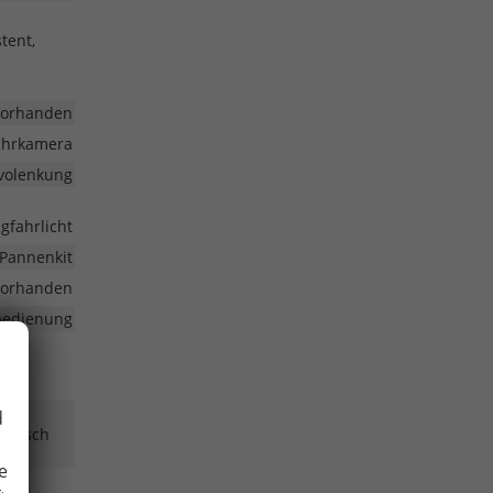
tent,
vorhanden
fahrkamera
volenkung
gfahrlicht
Pannenkit
vorhanden
nbedienung
d
ktrisch
e