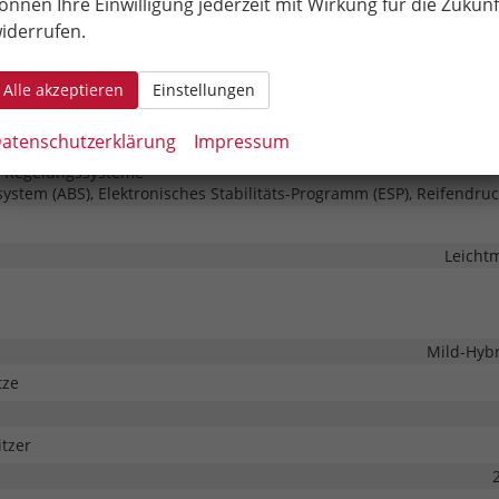
önnen Ihre Einwilligung jederzeit mit Wirkung für die Zukunf
heiben, Privacy Glass (Heckscheibe und hintere Seitenscheiben ab
iderrufen.
chnik
Alle akzeptieren
Einstellungen
Fr
atenschutzerklärung
Impressum
Elektronische 
d Regelungssysteme
system (ABS), Elektronisches Stabilitäts-Programm (ESP), Reifendruc
Leichtm
Mild-Hyb
tze
tzer