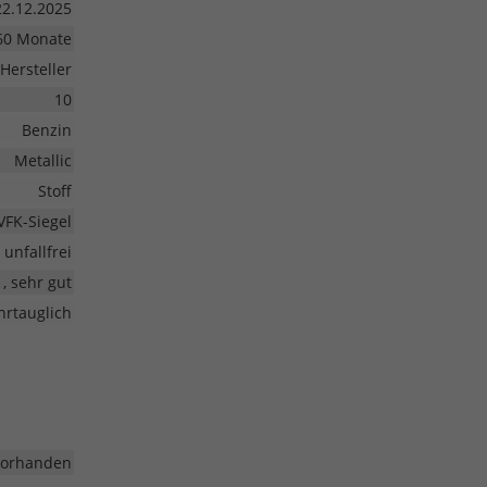
22.12.2025
60 Monate
Hersteller
10
Benzin
Metallic
Stoff
VFK-Siegel
unfallfrei
1, sehr gut
hrtauglich
vorhanden