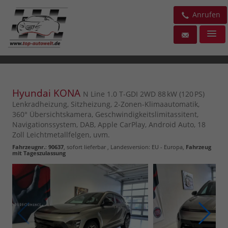
Anrufen
Hyundai KONA
N Line 1.0 T-GDI 2WD 88 kW (120 PS)
Lenkradheizung, Sitzheizung, 2-Zonen-Klimaautomatik,
360° Übersichtskamera, Geschwindigkeitslimitassitent,
Navigationssystem, DAB, Apple CarPlay, Android Auto, 18
Zoll Leichtmetallfelgen, uvm.
Fahrzeugnr.
:
90637
,
sofort lieferbar
, Landesversion: EU - Europa,
Fahrzeug
mit Tageszulassung