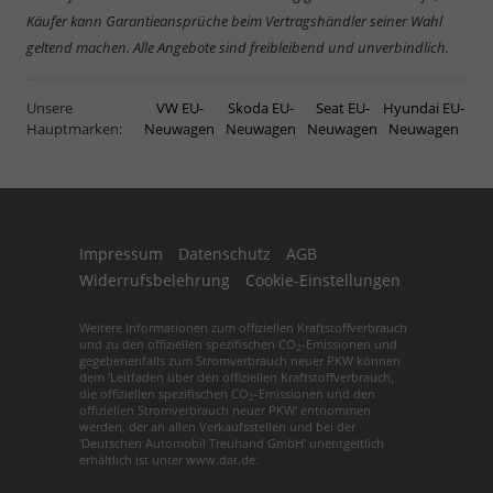
Käufer kann Garantieansprüche beim Vertragshändler seiner Wahl
geltend machen. Alle Angebote sind freibleibend und unverbindlich.
Unsere
VW EU-
Skoda EU-
Seat EU-
Hyundai EU-
Hauptmarken:
Neuwagen
Neuwagen
Neuwagen
Neuwagen
Impressum
Datenschutz
AGB
Widerrufsbelehrung
Cookie-Einstellungen
Weitere Informationen zum offiziellen Kraftstoffverbrauch
und zu den offiziellen spezifischen CO
-Emissionen und
2
gegebenenfalls zum Stromverbrauch neuer PKW können
dem 'Leitfaden über den offiziellen Kraftstoffverbrauch,
die offiziellen spezifischen CO
-Emissionen und den
2
offiziellen Stromverbrauch neuer PKW' entnommen
werden, der an allen Verkaufsstellen und bei der
'Deutschen Automobil Treuhand GmbH' unentgeltlich
erhältlich ist unter www.dat.de.