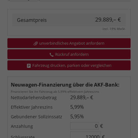
29.889,– €
Gesamtpreis
incl. 19% MwSt.
unverbindliches Angebot anfordern
Rückruf anfordern
Fahrzeug drucken, parken oder vergleichen
Neuwagen-Finanzierung über die AKF-Bank:
Finanzieren Sie Ihr Fahrzeug ab 5,99% effektivem Jahreszins
29.889,– €
Nettodarlehensbetrag
5,99%
Effektiver Jahreszins
5,95%
Gebundener Sollzinssatz
€
Anzahlung
€
Schlussrate