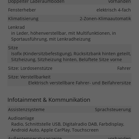
Doppelter Laderaumboden
vorhanden
Fensterheber
elektrisch 4-fach
Klimatisierung
2-Zonen-Klimaautomatik
Lenkrad
in Leder, höhenverstellbar, mit Multifunktionen, in
Sportausführung, mit Lenkradheizung
Sitze
Isofix (Kindersitzbefestigung), Rücksitzbank hinten geteilt,
Sitzheizung, Sitzheizung hinten, Belüftete Sitze vorne
Sitze: Lordosenstütze
Fahrer
Sitze: Verstellbarkeit
Elektrisch verstellbare Fahrer- und Beifahrersitze
Infotainment & Kommunikation
Assistenzsysteme
Sprachsteuerung
Audioanlage
Radio, Schnittstelle USB, Digitalradio DAB, Farbdisplay,
Android Auto, Apple CarPlay, Touchscreen
Außentemperaturanzeige
vorhanden