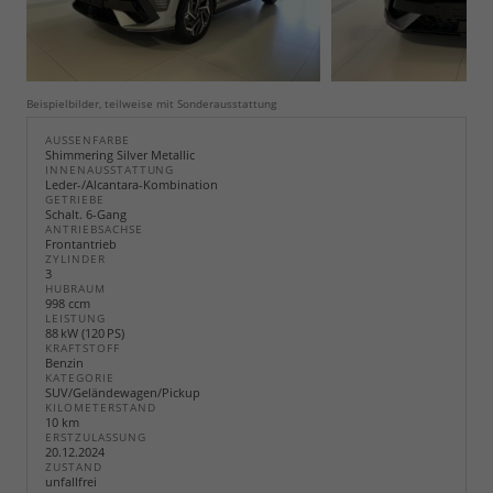
Beispielbilder, teilweise mit Sonderausstattung
AUSSENFARBE
Shimmering Silver Metallic
INNENAUSSTATTUNG
Leder-/Alcantara-Kombination
GETRIEBE
Schalt. 6-Gang
ANTRIEBSACHSE
Frontantrieb
ZYLINDER
3
HUBRAUM
998 ccm
LEISTUNG
88 kW (120 PS)
KRAFTSTOFF
Benzin
KATEGORIE
SUV/Geländewagen/Pickup
KILOMETERSTAND
10 km
ERSTZULASSUNG
20.12.2024
ZUSTAND
unfallfrei