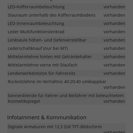
LED-Kofferraumbeleuchtung
vorhanden
Stauraum unterhalb des Kofferraumbodens
vorhanden
LED-Innenraumbeleuchtung
vorhanden
Leder Multifunktionslenkrad
vorhanden
Lenksäule höhen- und tiefenverstellbar
vorhanden
Lederschaltknauf (nur bei MT)
vorhanden
Mittelarmlehne hinten mit Getränkehalter
vorhanden
Mittelarmlehne vorne mit Staufach
vorhanden
Lendenwirbelstütze für Fahrersitz
vorhanden
Rücksitzlehne im Verhältnis 40:20:40 umklappbar
vorhanden
Sonnenblende für Fahrer und Beifahrer mit beleuchtetem
Kosmetikspiegel
vorhanden
Infotainment & Kommunikation
Digitale Armaturen mit 12,3 Zoll TFT-Bildschirm
vorhanden