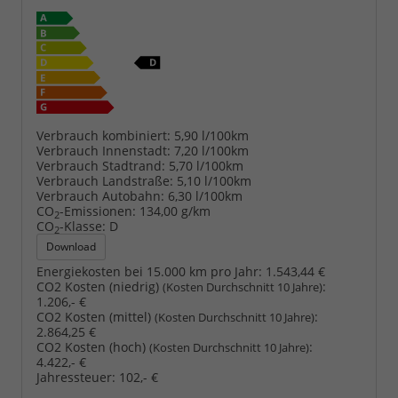
Verbrauch kombiniert:
5,90 l/100km
Verbrauch Innenstadt:
7,20 l/100km
Verbrauch Stadtrand:
5,70 l/100km
Verbrauch Landstraße:
5,10 l/100km
Verbrauch Autobahn:
6,30 l/100km
CO
-Emissionen:
134,00 g/km
2
CO
-Klasse:
D
2
Download
Energiekosten bei 15.000 km pro Jahr:
1.543,44 €
CO2 Kosten (niedrig)
:
(Kosten Durchschnitt 10 Jahre)
1.206,- €
CO2 Kosten (mittel)
:
(Kosten Durchschnitt 10 Jahre)
2.864,25 €
CO2 Kosten (hoch)
:
(Kosten Durchschnitt 10 Jahre)
4.422,- €
Jahressteuer:
102,- €