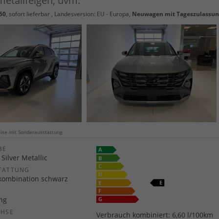
tmetallfelgen, uvm.
50
,
sofort lieferbar
, Landesversion: EU - Europa,
Neuwagen mit Tageszulassu
weise mit Sonderausstattung
E
Silver Metallic
TATTUNG
rkombination schwarz
ang
CHSE
Verbrauch kombiniert:
6,60 l/100km