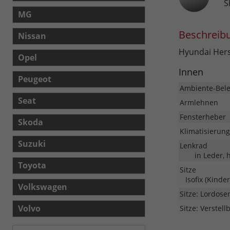
S
MG
Beschreib
Nissan
Hyundai Hers
Opel
Innen
Peugeot
Ambiente-Bel
Seat
Armlehnen
Fensterheber
Skoda
Klimatisierung
Suzuki
Lenkrad
in Leder, 
Toyota
Sitze
Isofix (Kinde
Volkswagen
Sitze: Lordose
Volvo
Sitze: Verstell