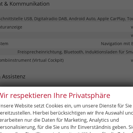
nt & Kommunikation
Schnittstelle USB, Digitalradio DAB, Android Auto, Apple CarPlay, T
turanzeige
stem
Navigation mit 
Freisprecheinrichtung, Bluetooth, Induktionsladen für S
Kombiinstrument (Virtual Cockpit)
& Assistenz
ter-/Kopfairbags Vorne, Beifahrerairbag abschaltbar, Seitenairbags
Wir respektieren Ihre Privatsphäre
bag, Fenster-/Kopfairbags Hinten
nsere Website setzt Cookies ein, um unsere Dienste für Sie
eme
 Tempomat, Notbremsassistent (City-Safety), Berganfahrassistent,
ereitzustellen. Hierbei berücksichtigen wir Ihre Auswahl un
istent, Abstandstempomat adaptiv (ACC), Toter-Winkel-Assistent,
erarbeiten nur die Daten für Marketing, Analytics und
assistent (RCTA), Notrufsystem, Geschwindigkeitsbegrenzer
ersonalisierung, für die Sie uns Ihr Einverständnis geben. Si
rmanlage