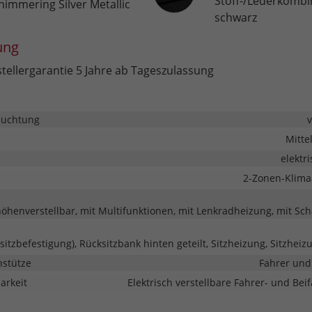
Stoff-/Lederkombi
himmering Silver Metallic
schwarz
ung
tellergarantie 5 Jahre ab Tageszulassung
euchtung
Mitte
elektr
2-Zonen-Klima
höhenverstellbar, mit Multifunktionen, mit Lenkradheizung, mit Sc
rsitzbefestigung), Rücksitzbank hinten geteilt, Sitzheizung, Sitzhei
nstütze
Fahrer und
barkeit
Elektrisch verstellbare Fahrer- und Beif