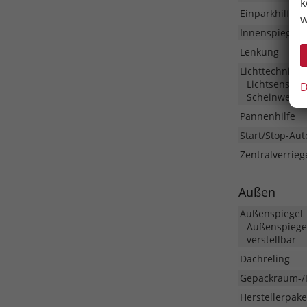
k
Einparkhilfe
w
Innenspiegel 
Lenkung
Lichttechnik
Lichtsensor,
D
Scheinwerfe
Pannenhilfe
Start/Stop-Aut
Zentralverrieg
Außen
Außenspiegel
Außenspiegel
verstellbar
Dachreling
Gepäckraum-/
Herstellerpake