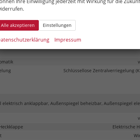
önnen Ihre Einwilligung jederzeit mit Wirkung für die Zukunf
Park Distance Control vorne, Park Distance Control hinten, Rück
iderrufen.
automatisch abblendend
Ser
Alle akzeptieren
Einstellungen
 LED-Rückleuchten, LED-Scheinwerfer, LED-Tagfahrlicht, Voll-LED
atenschutzerklärung
Impressum
r
omatik
elung
Schlüssellose Zentralverriegelung (K
 elektrisch anklappbar, Außenspiegel beheizbar, Außenspiegel ele
Heckklappe
Elektrische 
t
Wi