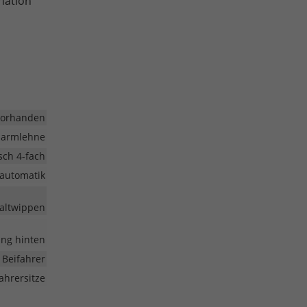
nation
vorhanden
larmlehne
isch 4-fach
automatik
haltwippen
zung hinten
 Beifahrer
ahrersitze