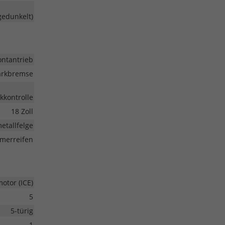
gedunkelt)
ontantrieb
Parkbremse
kkontrolle
18 Zoll
etallfelge
merreifen
tor (ICE)
5
5-türig
1