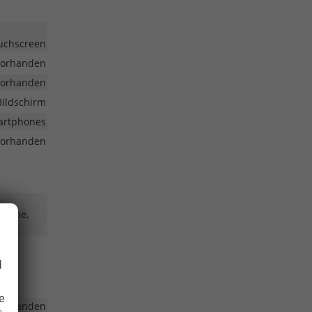
ouchscreen
vorhanden
vorhanden
Bildschirm
martphones
vorhanden
 Vorne,
d
e
vorhanden