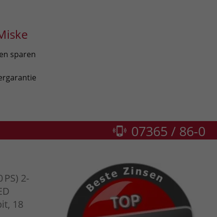
Miske
len sparen
ergarantie
07365 / 86-0
 PS) 2-
LED
it, 18