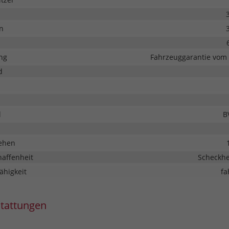
n
ng
Fahrzeuggarantie vom 
d
l
B
ehen
haffenheit
Scheckhe
ähigkeit
fa
stattungen