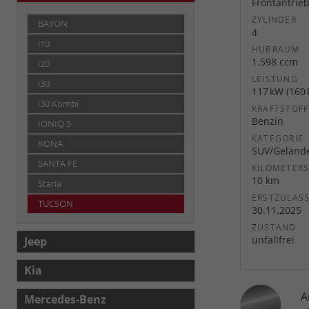
Frontantrie
ZYLINDER
BAYON
4
i10
HUBRAUM
1.598 ccm
i20
LEISTUNG
i30
117 kW (160 
i30 Kombi
KRAFTSTOFF
Benzin
IONIQ 5
KATEGORIE
KONA
SUV/Geländ
SANTA FE
KILOMETER
10 km
Staria
ERSTZULAS
TUCSON
30.11.2025
ZUSTAND
unfallfrei
Jeep
Kia
A
Mercedes-Benz