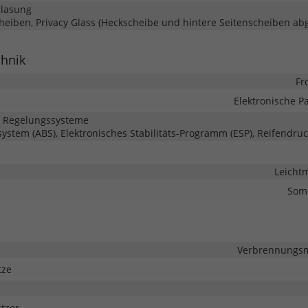
glasung
heiben, Privacy Glass (Heckscheibe und hintere Seitenscheiben ab
chnik
Fr
Elektronische 
d Regelungssysteme
system (ABS), Elektronisches Stabilitäts-Programm (ESP), Reifendruc
Leichtm
Som
Verbrennungsmo
tze
tzer