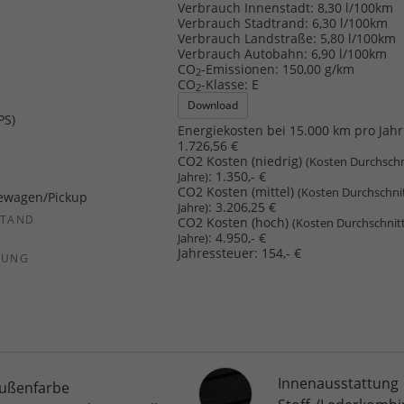
b
Verbrauch Innenstadt:
8,30 l/100km
Verbrauch Stadtrand:
6,30 l/100km
Verbrauch Landstraße:
5,80 l/100km
Verbrauch Autobahn:
6,90 l/100km
CO
-Emissionen:
150,00 g/km
2
CO
-Klasse:
E
2
Download
PS)
Energiekosten bei 15.000 km pro Jahr
1.726,56 €
CO2 Kosten (niedrig)
(Kosten Durchschn
:
1.350,- €
Jahre)
CO2 Kosten (mittel)
(Kosten Durchschni
ewagen/Pickup
:
3.206,25 €
Jahre)
STAND
CO2 Kosten (hoch)
(Kosten Durchschnit
:
4.950,- €
Jahre)
Jahressteuer:
154,- €
SUNG
Innenausstattung
Innenausstattung
ußenfarbe