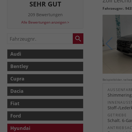
Zoll Leich
SEHR GUT
Fahrzeugnr.
:
943
209 Bewertungen
Alle Bewertungen anzeigen >
Fahrzeugnr.
Audi
Bentley
Cupra
Beispielbilder, teil
AUSSENFARB
Dacia
Shimmering 
INNENAUSS
Fiat
Stoff-/Lede
Ford
GETRIEBE
Schalt. 6-G
Hyundai
ANTRIEBSA