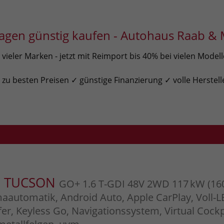
gen günstig kaufen - Autohaus Raab & 
ieler Marken - jetzt mit Reimport bis 40% bei vielen Model
u besten Preisen ✓ günstige Finanzierung ✓ volle Herstell
i TUCSON
GO+ 1.6 T-GDI 48V 2WD 117 kW (160
aautomatik, Android Auto, Apple CarPlay, Voll-
er, Keyless Go, Navigationssystem, Virtual Cockp