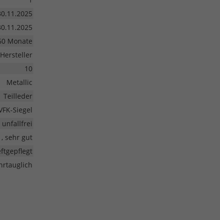
30.11.2025
30.11.2025
60 Monate
Hersteller
10
Metallic
Teilleder
VFK-Siegel
unfallfrei
1, sehr gut
ftgepflegt
hrtauglich