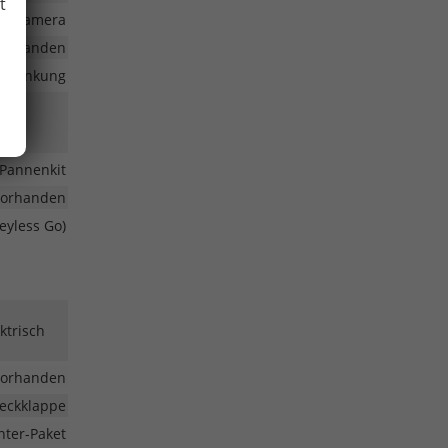
t
fahrkamera
vorhanden
volenkung
Pannenkit
vorhanden
eyless Go)
ktrisch
vorhanden
Heckklappe
nter-Paket