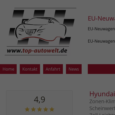
EU-Neuwa
EU-Neuwagen v
EU-Neuwagen z
Home
Kontakt
Anfahrt
News
Hyunda
4,9
Zonen-Klim
Scheinwerf