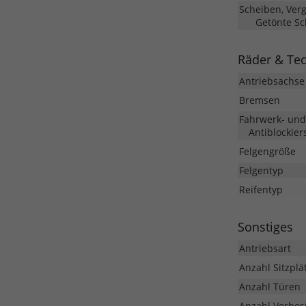
Scheiben, Ver
Getönte Sc
Räder & Te
Antriebsachse
Bremsen
Fahrwerk- un
Antiblockier
Felgengröße
Felgentyp
Reifentyp
Sonstiges
Antriebsart
Anzahl Sitzplä
Anzahl Türen
Anzahl Vorbesi