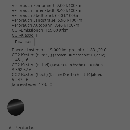
Verbrauch kombiniert:
7,00 l/100km
Verbrauch Innenstadt:
9,40 l/100km
Verbrauch Stadtrand:
6,60 l/100km
Verbrauch Landstraße:
5,90 l/100km
Verbrauch Autobahn:
7,40 l/100km
CO
-Emissionen:
159,00 g/km
2
CO
-Klasse:
F
2
Download
Energiekosten bei 15.000 km pro Jahr:
1.831,20 €
CO2 Kosten (niedrig)
:
(Kosten Durchschnitt 10 Jahre)
1.431,- €
CO2 Kosten (mittel)
:
(Kosten Durchschnitt 10 Jahre)
3.398,62 €
CO2 Kosten (hoch)
:
(Kosten Durchschnitt 10 Jahre)
5.247,- €
Jahressteuer:
178,- €
Außenfarbe