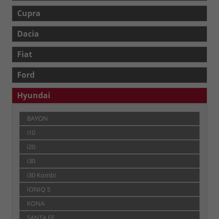
Cupra
Dacia
Fiat
Ford
Hyundai
BAYON
i10
i20
i30
i30 Kombi
IONIQ 5
KONA
SANTA FE