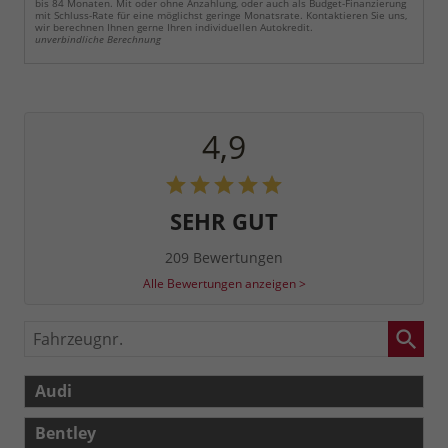
bis 84 Monaten. Mit oder ohne Anzahlung, oder auch als Budget-Finanzierung
mit Schluss-Rate für eine möglichst geringe Monatsrate. Kontaktieren Sie uns,
wir berechnen Ihnen gerne Ihren individuellen Autokredit.
unverbindliche Berechnung
4,9
SEHR GUT
209 Bewertungen
Alle Bewertungen anzeigen >
Fahrzeugnr.
Audi
Bentley