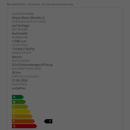
Beispielbilder, teilweise mit Sonderausstattung
AUSSENFARBE
Abyss Black Metallic ()
INNENAUSSTATTUNG
auf Anfrage
GETRIEBE
Automatik
HUBRAUM
1.598 ccm
LEISTUNG
110 kW (150 PS)
KRAFTSTOFF
Benzin
KATEGORIE
SUV/Geländewagen/Pickup
KILOMETERSTAND
30 km
ERSTZULASSUNG
01.06.2026
ZUSTAND
unfallfrei