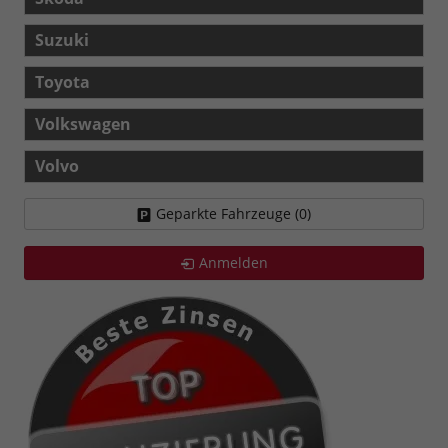
Suzuki
Toyota
Volkswagen
Volvo
Geparkte Fahrzeuge (
0
)
Anmelden