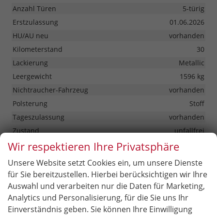
Anzahl Türen
5-türig
Erstzulassung
01.06.2026
HU/AU neu
vorhanden
Kilometerstand
30
Lackierung
Metallic
Leergewicht
1596 kg
Nichtraucher-Fahrzeug
vorhanden
Polsterung
Stoff
Tageszulassung
vorhanden
Zustand
unfallfrei
Wir respektieren Ihre Privatsphäre
Zustand, Beschaffenheit
Scheckheftgepflegt
Zustand, Fahrfähigkeit
fahrtauglich
Unsere Website setzt Cookies ein, um unsere Dienste
für Sie bereitzustellen. Hierbei berücksichtigen wir Ihre
Auswahl und verarbeiten nur die Daten für Marketing,
30.399,– €
Gesamtpreis
Analytics und Personalisierung, für die Sie uns Ihr
incl. 19% MwSt.
Einverständnis geben. Sie können Ihre Einwilligung