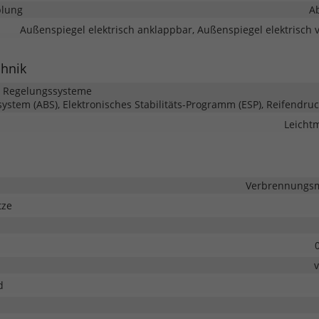
lung
A
Außenspiegel elektrisch anklappbar, Außenspiegel elektrisch v
chnik
d Regelungssysteme
system (ABS), Elektronisches Stabilitäts-Programm (ESP), Reifendruc
Leichtm
Verbrennungsmo
tze
d