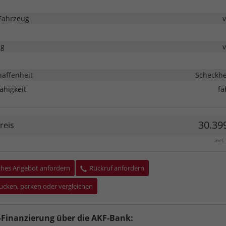
Fahrzeug
ng
haffenheit
Scheckhe
ähigkeit
fa
30.399
reis
incl
ches Angebot anfordern
Rückruf anfordern
ucken, parken oder vergleichen
inanzierung über die AKF-Bank: