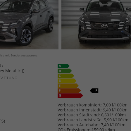
weise mit Sonderausstattung
E
y Metallic ()
TATTUNG
Verbrauch kombiniert:
7,00 l/100km
Verbrauch Innenstadt:
9,40 l/100km
Verbrauch Stadtrand:
6,60 l/100km
Verbrauch Landstraße:
5,90 l/100km
PS)
Verbrauch Autobahn:
7,40 l/100km
CO
-Emissionen:
159,00 g/km
2