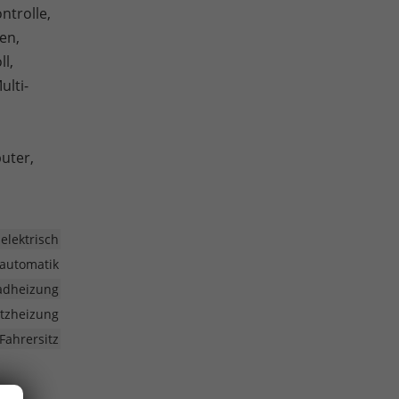
ntrolle,
en,
l,
ulti-
uter,
elektrisch
automatik
radheizung
Sitzheizung
Fahrersitz