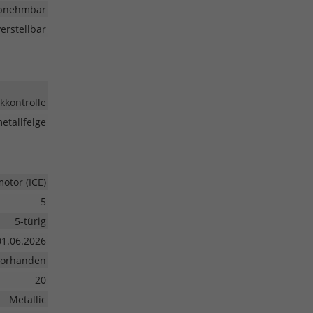
bnehmbar
erstellbar
kkontrolle
etallfelge
tor (ICE)
5
5-türig
01.06.2026
vorhanden
20
Metallic