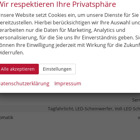
Wir respektieren Ihre Privatsphäre
Schnittstelle USB, Android Auto, App
nsere Website setzt Cookies ein, um unsere Dienste für Sie
ereitzustellen. Hierbei berücksichtigen wir Ihre Auswahl un
stem
Navigation, Navigation
erarbeiten nur die Daten für Marketing, Analytics und
Freisprecheinrichtung, Bluetooth, Induktionsladen für S
ersonalisierung, für die Sie uns Ihr Einverständnis geben. Si
Kombiinstrument (Virtual Cockpit)
önnen Ihre Einwilligung jederzeit mit Wirkung für die Zukunf
iderrufen.
& Assistenz
Seitenair
Alle akzeptieren
Einstellungen
eme
empomat, Tempomat mit Lenkradkontrolle, Spurhalteassistent, No
atenschutzerklärung
Impressum
Park Distance Control vorne, Park Distance Control hinten, Rück
Ser
Tagfahrlicht, LED-Scheinwerfer, Voll-LED Sc
omatik