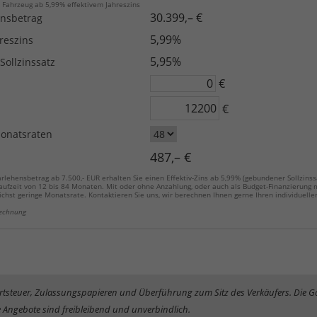
r Fahrzeug ab 5,99% effektivem Jahreszins
30.399,– €
ensbetrag
5,99%
hreszins
5,95%
ollzinssatz
€
€
onatsraten
487,– €
lehensbetrag ab 7.500,- EUR erhalten Sie einen Effektiv-Zins ab 5,99% (gebundener Sollzins
Laufzeit von 12 bis 84 Monaten. Mit oder ohne Anzahlung, oder auch als Budget-Finanzierung m
ichst geringe Monatsrate. Kontaktieren Sie uns, wir berechnen Ihnen gerne Ihren individuelle
rechnung
rwertsteuer, Zulassungspapieren und Überführung zum Sitz des Verkäufers. Die 
 Angebote sind freibleibend und unverbindlich.