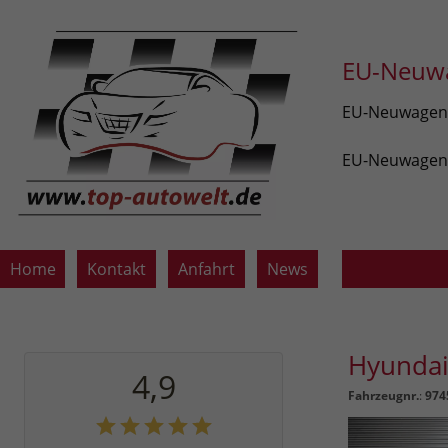
EU-Neuwa
EU-Neuwagen v
EU-Neuwagen z
Home
Kontakt
Anfahrt
News
Hyunda
4,9
Fahrzeugnr.
:
974