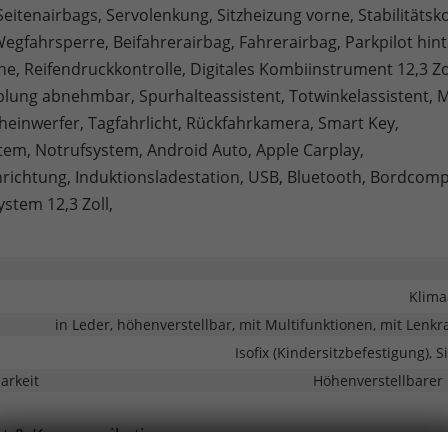
Seitenairbags, Servolenkung, Sitzheizung vorne, Stabilitätsko
gfahrsperre, Beifahrerairbag, Fahrerairbag, Parkpilot hint
ne, Reifendruckkontrolle, Digitales Kombiinstrument 12,3 Zol
ung abnehmbar, Spurhalteassistent, Totwinkelassistent, M
einwerfer, Tagfahrlicht, Rückfahrkamera, Smart Key,
tem, Notrufsystem, Android Auto, Apple Carplay,
nrichtung, Induktionsladestation, USB, Bluetooth, Bordcomp
stem 12,3 Zoll,
Klima
in Leder, höhenverstellbar, mit Multifunktionen, mit Lenk
Isofix (Kindersitzbefestigung), 
barkeit
Höhenverstellbarer 
nt & Kommunikation