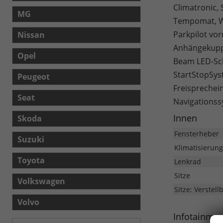
Climatronic, 
MG
Tempomat, We
Parkpilot vor
Nissan
Anhängekuppl
Opel
Beam LED-Sch
StartStopSys
Peugeot
Freisprechei
Seat
Navigationssy
Innen
Skoda
Fensterheber
Suzuki
Klimatisierung
Toyota
Lenkrad
Sitze
Volkswagen
Sitze: Verstell
Volvo
Infotainme