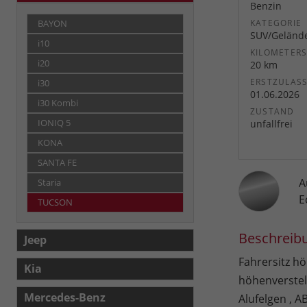
Benzin
KATEGORIE
BAYON
SUV/Geländ
i10
KILOMETER
i20
20 km
ERSTZULAS
i30
01.06.2026
i30 Kombi
ZUSTAND
IONIQ 5
unfallfrei
KONA
SANTA FE
A
Staria
E
TUCSON
Beschreib
Jeep
Fahrersitz hö
Kia
höhenverstell
Mercedes-Benz
Alufelgen , A