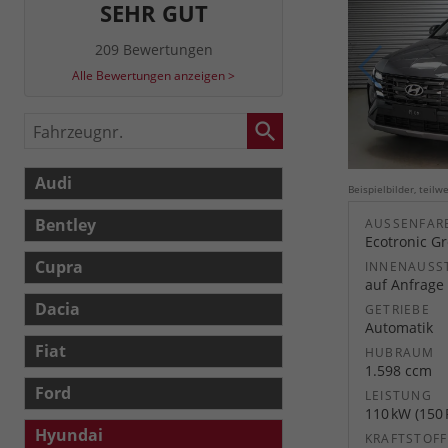
SEHR GUT
209 Bewertungen
Alle Bewertungen anzeigen >
Fahrzeugnr.
Audi
Beispielbilder, teil
Bentley
AUSSENFARB
Ecotronic Gre
Cupra
INNENAUSS
auf Anfrage
Dacia
GETRIEBE
Automatik
Fiat
HUBRAUM
1.598 ccm
Ford
LEISTUNG
110 kW (150 
Hyundai
KRAFTSTOFF