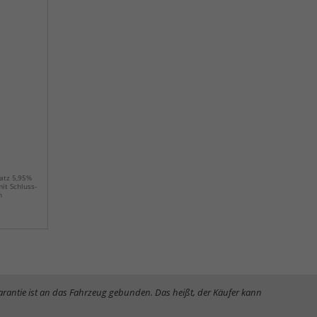
satz 5,95%
it Schluss-
n
Garantie ist an das Fahrzeug gebunden. Das heißt, der Käufer kann