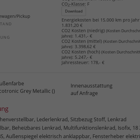
CO
-Klasse:
F
2
Download
ewagen/Pickup
Energiekosten bei 15.000 km pro Jahr
STAND
1.831,20 €
CO2 Kosten (niedrig)
(Kosten Durchschn
:
1.431,- €
Jahre)
SUNG
CO2 Kosten (mittel)
(Kosten Durchschni
:
3.398,62 €
Jahre)
CO2 Kosten (hoch)
(Kosten Durchschnit
:
5.247,- €
Jahre)
Jahressteuer:
178,- €
ußenfarbe
Innenausstattung
cotronic Grey Metallic ()
auf Anfrage
ung
henverstellbar, Lederlenkrad, Sitzbezug Stoff, Lenkrad
bar, Beheizbares Lenkrad, Multifunktionslenkrad, Isofix, 18 
BS, Außenspiegel elektrisch anklappbar, Fensterheber elektr