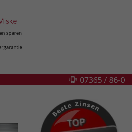
Miske
len sparen
ergarantie
07365 / 86-0