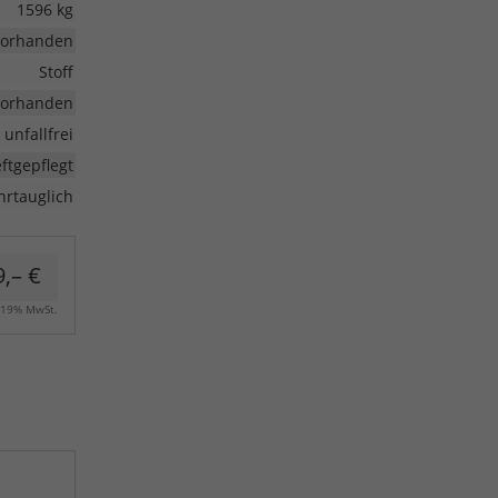
1596 kg
vorhanden
Stoff
vorhanden
unfallfrei
ftgepflegt
hrtauglich
,– €
. 19% MwSt.