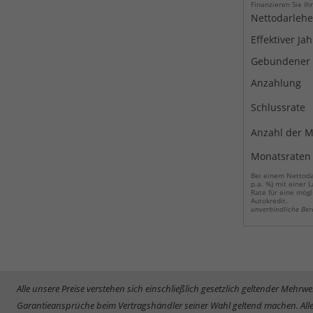
Finanzieren Sie Ih
Nettodarleh
Effektiver Ja
Gebundener S
Anzahlung
Schlussrate
Anzahl der M
Monatsraten
Bei einem Nettodar
p.a. %) mit einer 
Rate für eine mögl
Autokredit.
unverbindliche Be
Alle unsere Preise verstehen sich einschließlich gesetzlich geltender Meh
Garantieansprüche beim Vertragshändler seiner Wahl geltend machen. Alle