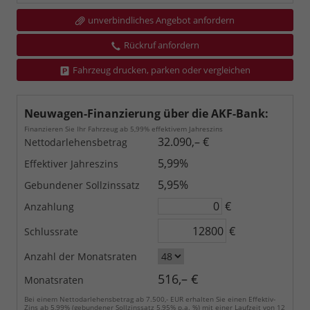
unverbindliches Angebot anfordern
Rückruf anfordern
Fahrzeug drucken, parken oder vergleichen
Neuwagen-Finanzierung über die AKF-Bank:
Finanzieren Sie Ihr Fahrzeug ab 5,99% effektivem Jahreszins
32.090,– €
Nettodarlehensbetrag
5,99%
Effektiver Jahreszins
5,95%
Gebundener Sollzinssatz
€
Anzahlung
€
Schlussrate
Anzahl der Monatsraten
516,– €
Monatsraten
Bei einem Nettodarlehensbetrag ab 7.500,- EUR erhalten Sie einen Effektiv-
Zins ab 5,99% (gebundener Sollzinssatz 5,95% p.a. %) mit einer Laufzeit von 12