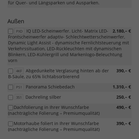
für Quer- und Längsparken und Ausparken.
Außen
IQ LED-Scheinwerfer. Licht- Matrix LED-
2.180,– €
PXD
Frontscheinwerfer adaptiv- Schlechtwetterscheinwerfer,
Dynamic Light Assist - dynamische Fernlichtsteuerung mit
Verkehrssituation, LED-Rückleuchten mit dynamischen
Blinkern, LED-Kühlergrill und Markenlogo-Beleuchtung
vorn
Abgedunkelte Verglasung hinten ab der
390,– €
4KF
B-Säule, zu 65% lichtabsorbierend
Panorama Schiebedach
1.310,– €
PS1
Dachreling silber
250,– €
3S1
Dachfolierung in Ihrer Wunschfarbe
490,– €
(nachträgliche Folierung – Premiumqualität)
Motorhaube foliert in Ihrer Wunschfarbe
390,– €
(nachträgliche Folierung – Premiumqualität)