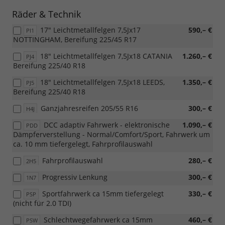
Räder & Technik
17" Leichtmetallfelgen 7,5Jx17
590,– €
PI1
NOTTINGHAM, Bereifung 225/45 R17
18" Leichtmetallfelgen 7,5Jx18 CATANIA
1.260,– €
PJ4
Bereifung 225/40 R18
18" Leichtmetallfelgen 7,5Jx18 LEEDS,
1.350,– €
PJ5
Bereifung 225/40 R18
Ganzjahresreifen 205/55 R16
300,– €
H4J
DCC adaptiv Fahrwerk - elektronische
1.090,– €
PDD
Dämpferverstellung - Normal/Comfort/Sport, Fahrwerk um
ca. 10 mm tiefergelegt, Fahrprofilauswahl
Fahrprofilauswahl
280,– €
2H5
Progressiv Lenkung
300,– €
1N7
Sportfahrwerk ca 15mm tiefergelegt
330,– €
PSP
(nicht für 2.0 TDI)
Schlechtwegefahrwerk ca 15mm
460,– €
PSW