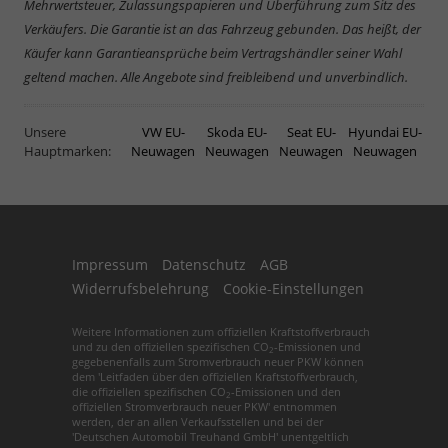
Mehrwertsteuer, Zulassungspapieren und Überführung zum Sitz des
Verkäufers. Die Garantie ist an das Fahrzeug gebunden. Das heißt, der
Käufer kann Garantieansprüche beim Vertragshändler seiner Wahl
geltend machen. Alle Angebote sind freibleibend und unverbindlich.
Unsere
VW EU-
Skoda EU-
Seat EU-
Hyundai EU-
Hauptmarken:
Neuwagen
Neuwagen
Neuwagen
Neuwagen
Impressum
Datenschutz
AGB
Widerrufsbelehrung
Cookie-Einstellungen
Weitere Informationen zum offiziellen Kraftstoffverbrauch
und zu den offiziellen spezifischen CO
-Emissionen und
2
gegebenenfalls zum Stromverbrauch neuer PKW können
dem 'Leitfaden über den offiziellen Kraftstoffverbrauch,
die offiziellen spezifischen CO
-Emissionen und den
2
offiziellen Stromverbrauch neuer PKW' entnommen
werden, der an allen Verkaufsstellen und bei der
'Deutschen Automobil Treuhand GmbH' unentgeltlich