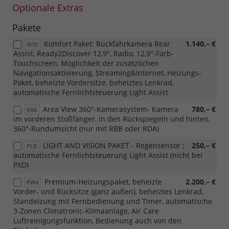
Optionale Extras
Pakete
Komfort Paket: Rückfahrkamera Rear
1.140,– €
W50
Assist, Ready2Discover 12,9", Radio, 12,9"-Farb-
Touchscreen, Möglichkeit der zusätzlichen
Navigationsaktivierung, Streaming&Internet, Heizungs-
Paket, beheizte Vordersitze, beheiztes Lenkrad,
automatische Fernlichtsteuerung Light Assist
Area View 360°-Kamerasystem- Kamera
780,– €
KA6
im vorderen Stoßfänger, in den Rückspiegeln und hinten,
360°-Rundumsicht (nur mit RBB oder RDA)
LIGHT AND VISION PAKET - Regensensor ;
250,– €
PLB
automatische Fernlichtsteuerung Light Assist (nicht bei
PXD)
Premium-Heizungspaket, beheizte
2.200,– €
PW4
Vorder- und Rücksitze (ganz außen), beheiztes Lenkrad,
Standeizung mit Fernbedienung und Timer, automatische
3-Zonen Climatronic-Klimaanlage, Air Care
Luftreinigungsfunktion, Bedienung auch von den