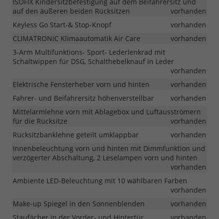
ISOFIX Kindersitzbefestigung auf dem Beifahrersitz und
auf den äußeren beiden Rücksitzen
vorhanden
Keyless Go Start-& Stop-Knopf
vorhanden
CLIMATRONIC Klimaautomatik Air Care
vorhanden
3-Arm Multifunktions- Sport- Lederlenkrad mit
Schaltwippen für DSG, Schalthebelknauf in Leder
vorhanden
Elektrische Fensterheber vorn und hinten
vorhanden
Fahrer- und Beifahrersitz höhenverstellbar
vorhanden
Mittelarmlehne vorn mit Ablagebox und Luftausströmern
für die Rücksitze
vorhanden
Rücksitzbanklehne geteilt umklappbar
vorhanden
Innenbeleuchtung vorn und hinten mit Dimmfunktion und
verzögerter Abschaltung, 2 Leselampen vorn und hinten
vorhanden
Ambiente LED-Beleuchtung mit 10 wählbaren Farben
vorhanden
Make-up Spiegel in den Sonnenblenden
vorhanden
Staufächer in der Vorder- und Hintertür
vorhanden