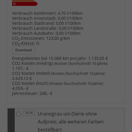
Verbrauch kombiniert:
4,70 l/100km
Verbrauch Innenstadt:
0,00 l/100km
Verbrauch Stadtrand:
0,00 l/100km
Verbrauch Landstraße:
0,00 l/100km
Verbrauch Autobahn:
0,00 l/100km
CO
-Emissionen:
123,00 g/km
2
CO
-Klasse:
D
2
Download
Energiekosten bei 15.000 km pro Jahr:
1.135,05 €
CO2 Kosten (niedrig)
:
(Kosten Durchschnitt 10 Jahre)
1.107,- €
CO2 Kosten (mittel)
:
(Kosten Durchschnitt 10 Jahre)
2.629,12 €
CO2 Kosten (hoch)
:
(Kosten Durchschnitt 10 Jahre)
4.059,- €
Jahressteuer:
248,- €
Uranograu uni (Serie ohne
5K5K
Aufpreis; alle weiteren Farben
bestellbar)