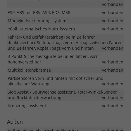
vorhanden
ESP, ABS mit EBV, ASR, EDS, MSR
vorhanden
Müdigkeitserkennungssystem
vorhanden
eCall automatisches Notrufsystem
vorhanden
Fahrer- und Beifahrerairbag (beim Beifahrer
deaktivierbar), Seitenairbags vorn, Airbag zwischen Fahrer
und Beifahrer, Kopfairbags vorn und hinten
vorhanden
3-Punkt-Sicherheitsgurte bei allen Sitzen, vorn
höhenverstellbar
vorhanden
Multikollisionsbremse
vorhanden
Parksensoren vorn und hinten mit optischer und
akustischer Warnung
vorhanden
Side Assist - Spurwechselassistent, Toter-Winkel-Sensor
und Rückfahrüberwachung
vorhanden
Kreuzungsassistent
vorhanden
Außen
Außenspiegel elektrisch anklappbar
vorhanden