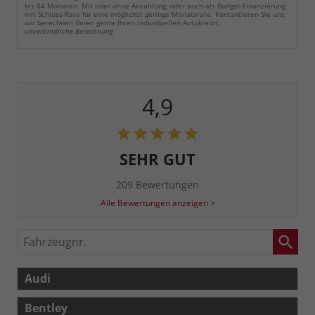
bis 84 Monaten. Mit oder ohne Anzahlung, oder auch als Budget-Finanzierung
mit Schluss-Rate für eine möglichst geringe Monatsrate. Kontaktieren Sie uns,
wir berechnen Ihnen gerne Ihren individuellen Autokredit.
unverbindliche Berechnung
4,9
SEHR GUT
209 Bewertungen
Alle Bewertungen anzeigen >
Fahrzeugnr.
Audi
Bentley