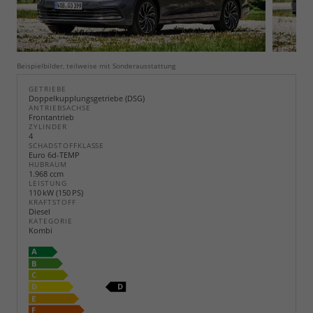
Beispielbilder, teilweise mit Sonderausstattung
GETRIEBE
Doppelkupplungsgetriebe (DSG)
ANTRIEBSACHSE
Frontantrieb
ZYLINDER
4
SCHADSTOFFKLASSE
Euro 6d-TEMP
HUBRAUM
1.968 ccm
LEISTUNG
110 kW (150 PS)
KRAFTSTOFF
Diesel
KATEGORIE
Kombi