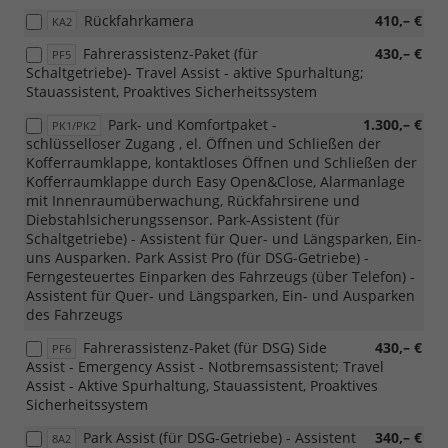
Rückfahrkamera
410,– €
KA2
Fahrerassistenz-Paket (für
430,– €
PF5
Schaltgetriebe)- Travel Assist - aktive Spurhaltung;
Stauassistent, Proaktives Sicherheitssystem
Park- und Komfortpaket -
1.300,– €
PK1/PK2
schlüsselloser Zugang , el. Öffnen und Schließen der
Kofferraumklappe, kontaktloses Öffnen und Schließen der
Kofferraumklappe durch Easy Open&Close, Alarmanlage
mit Innenraumüberwachung, Rückfahrsirene und
Diebstahlsicherungssensor. Park-Assistent (für
Schaltgetriebe) - Assistent für Quer- und Längsparken, Ein-
uns Ausparken. Park Assist Pro (für DSG-Getriebe) -
Ferngesteuertes Einparken des Fahrzeugs (über Telefon) -
Assistent für Quer- und Längsparken, Ein- und Ausparken
des Fahrzeugs
Fahrerassistenz-Paket (für DSG) Side
430,– €
PF6
Assist - Emergency Assist - Notbremsassistent; Travel
Assist - Aktive Spurhaltung, Stauassistent, Proaktives
Sicherheitssystem
Park Assist (für DSG-Getriebe) - Assistent
340,– €
8A2