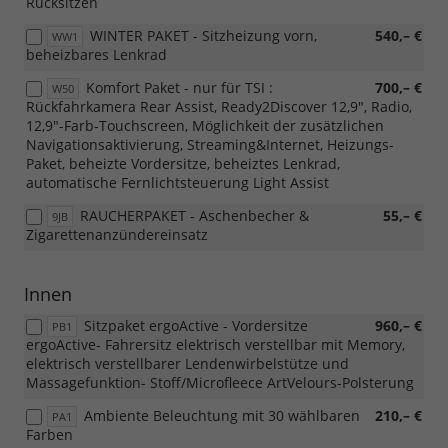
Rücksitzen
WINTER PAKET - Sitzheizung vorn,
540,– €
WW1
beheizbares Lenkrad
Komfort Paket - nur für TSI :
700,– €
W50
Rückfahrkamera Rear Assist, Ready2Discover 12,9", Radio,
12,9"-Farb-Touchscreen, Möglichkeit der zusätzlichen
Navigationsaktivierung, Streaming&Internet, Heizungs-
Paket, beheizte Vordersitze, beheiztes Lenkrad,
automatische Fernlichtsteuerung Light Assist
RAUCHERPAKET - Aschenbecher &
55,– €
9JB
Zigarettenanzündereinsatz
Innen
Sitzpaket ergoActive - Vordersitze
960,– €
PB1
ergoActive- Fahrersitz elektrisch verstellbar mit Memory,
elektrisch verstellbarer Lendenwirbelstütze und
Massagefunktion- Stoff/Microfleece ArtVelours-Polsterung
Ambiente Beleuchtung mit 30 wählbaren
210,– €
PA1
Farben