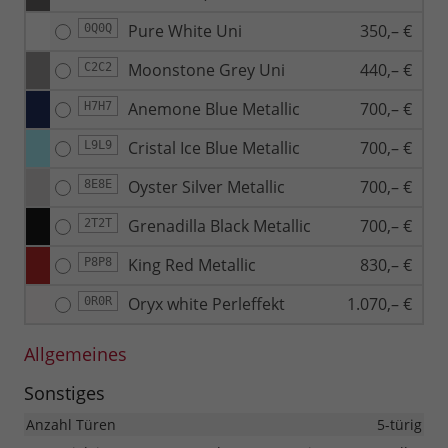
Pure White Uni
350,– €
0Q0Q
Moonstone Grey Uni
440,– €
C2C2
Anemone Blue Metallic
700,– €
H7H7
Cristal Ice Blue Metallic
700,– €
L9L9
Oyster Silver Metallic
700,– €
8E8E
Grenadilla Black Metallic
700,– €
2T2T
King Red Metallic
830,– €
P8P8
Oryx white Perleffekt
1.070,– €
0R0R
Allgemeines
Sonstiges
Anzahl Türen
5-türig