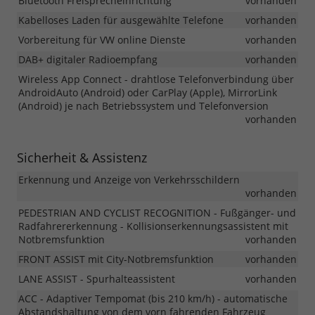
Bluetooth Freisprecheinrichtung
vorhanden
Kabelloses Laden für ausgewählte Telefone
vorhanden
Vorbereitung für VW online Dienste
vorhanden
DAB+ digitaler Radioempfang
vorhanden
Wireless App Connect - drahtlose Telefonverbindung über
AndroidAuto (Android) oder CarPlay (Apple), MirrorLink
(Android) je nach Betriebssystem und Telefonversion
vorhanden
Sicherheit & Assistenz
Erkennung und Anzeige von Verkehrsschildern
vorhanden
PEDESTRIAN AND CYCLIST RECOGNITION - Fußgänger- und
Radfahrererkennung - Kollisionserkennungsassistent mit
Notbremsfunktion
vorhanden
FRONT ASSIST mit City-Notbremsfunktion
vorhanden
LANE ASSIST - Spurhalteassistent
vorhanden
ACC - Adaptiver Tempomat (bis 210 km/h) - automatische
Abstandshaltung von dem vorn fahrenden Fahrzeug