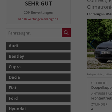
Connect, P
SEHR GUT
Climatroni
209 Bewertungen
Fahrzeugnr.
:
854
Alle Bewertungen anzeigen >
Fahrzeugnr.
Audi
Bentley
Cupra
Beispielbilder, teil
Dacia
GETRIEBE
Fiat
Doppelkuppl
ANTRIEBSA
Ford
Frontantrie
ZYLINDER
Hyundai
4