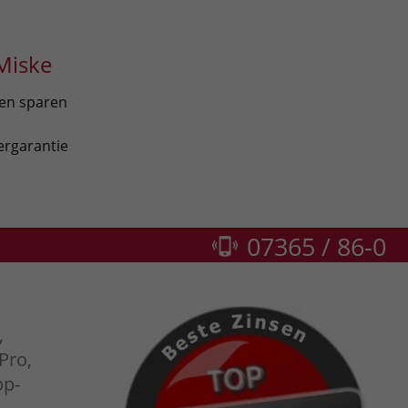
Miske
len sparen
ergarantie
07365 / 86-0
,
Pro,
pp-