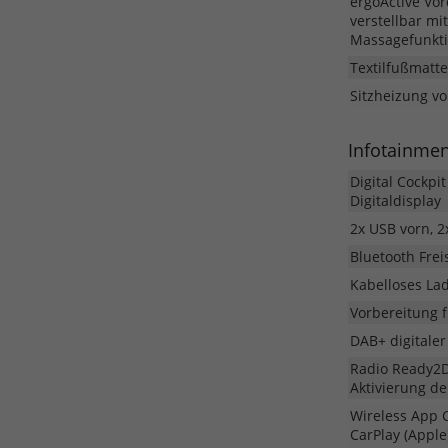
ergoActive Vor
verstellbar mi
Massagefunkt
Textilfußmatt
Sitzheizung vo
Infotainme
Digital Cockpi
Digitaldisplay
2x USB vorn, 2
Bluetooth Fre
Kabelloses La
Vorbereitung f
DAB+ digitale
Radio Ready2Di
Aktivierung d
Wireless App 
CarPlay (Apple