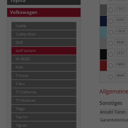
Toyota
C2C2
Volkswagen
H7H7
Caddy
L9L9
Caddy Maxi
Golf
8E8E
Golf Variant
2T2T
ID. BUZZ
P8P8
Polo
T-Cross
0R0R
T-Roc
Allgemein
T7 California
T7 Multivan
Sonstiges
Taigo
Anzahl Türen
Tayron
Garantieleistu
Tiguan