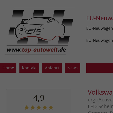
EU-Neuwa
EU-Neuwagen v
EU-Neuwagen z
Home
Kontakt
Anfahrt
News
Volkswa
4,9
ergoActive
LED-Schein