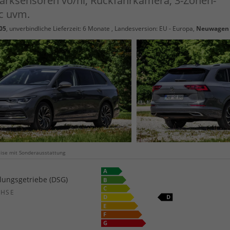
arksensoren vo/hi, Rückfahrkamera, 3-Zonen-
c uvm.
05
, unverbindliche Lieferzeit:
6 Monate
, Landesversion: EU - Europa,
Neuwagen
weise mit Sonderausstattung
ungsgetriebe (DSG)
CHSE
b