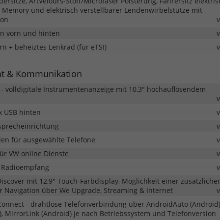
dersitze, ArtVelours-Stoff/Microfaser Polsterung, Fahrersitz elektris
t Memory und elektrisch verstellbarer Lendenwirbelstütze mit
ion
en vorn und hinten
rn + beheiztes Lenkrad (für eTSI)
nt & Kommunikation
t - volldigitale Instrumentenanzeige mit 10,3" hochauflösendem
x USB hinten
isprecheinrichtung
den für ausgewählte Telefone
ür VW online Dienste
r Radioempfang
scover mit 12,9" Touch-Farbdisplay, Möglichkeit einer zusätzliche
er Navigation über We Upgrade, Streaming & Internet
Connect - drahtlose Telefonverbindung über AndroidAuto (Android
), MirrorLink (Android) je nach Betriebssystem und Telefonversion