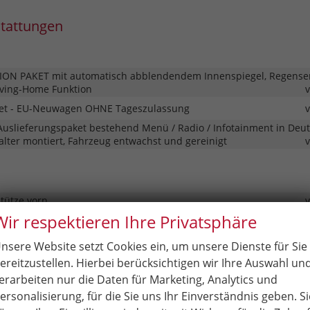
stattungen
ION PAKET mit automatisch abblendendem Innenspiegel, Regense
ving-Home Funktion
t - EU-Neuwagen OHNE Tageszulassung
Auslieferungspaket bestehend Menü / Radio / Infotainment in Deut
lter montiert, Fahrzeug entwachst und gereinigt
tütze vorn
Wir respektieren Ihre Privatsphäre
rn sicherheitsoptimiert, 3 Kopfstützen hinten
sitzbefestigung auf dem Beifahrersitz und auf den äußeren beiden
nsere Website setzt Cookies ein, um unsere Dienste für Sie
ereitzustellen. Hierbei berücksichtigen wir Ihre Auswahl un
rt-& Stop-Knopf
erarbeiten nur die Daten für Marketing, Analytics und
limaautomatik mit 3-Zonen Komfortregelung und Air Care
ersonalisierung, für die Sie uns Ihr Einverständnis geben. Si