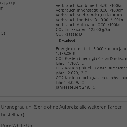
FKLASSE
Verbrauch kombiniert:
4,70 l/100km
MP
Verbrauch Innenstadt:
0,00 l/100km
Verbrauch Stadtrand:
0,00 l/100km
Verbrauch Landstraße:
0,00 l/100km
Verbrauch Autobahn:
0,00 l/100km
CO
-Emissionen:
123,00 g/km
2
PS)
CO
-Klasse:
D
2
Download
Energiekosten bei 15.000 km pro Jahr
1.135,05 €
CO2 Kosten (niedrig)
(Kosten Durchschn
:
1.107,- €
Jahre)
CO2 Kosten (mittel)
(Kosten Durchschni
:
2.629,12 €
Jahre)
CO2 Kosten (hoch)
(Kosten Durchschnit
:
4.059,- €
Jahre)
Jahressteuer:
248,- €
Uranograu uni (Serie ohne Aufpreis; alle weiteren Farben
bestellbar)
Pure White Uni