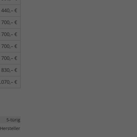
440,– €
700,– €
700,– €
700,– €
700,– €
830,– €
.070,– €
5-türig
Hersteller