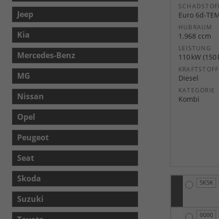
SCHADSTOF
Jeep
Euro 6d-TE
HUBRAUM
Kia
1.968 ccm
LEISTUNG
Mercedes-Benz
110 kW (150 
KRAFTSTOFF
MG
Diesel
KATEGORIE
Nissan
Kombi
Opel
Peugeot
Seat
Skoda
5K5K
Suzuki
0Q0Q