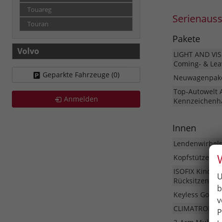
Touareg
Serienaus
Touran
Pakete
Volvo
LIGHT AND VIS
Coming- & Lea
Geparkte Fahrzeuge (
0
)
Neuwagenpake
Top-Autowelt 
Anmelden
Kennzeichenha
Innen
Lendenwirbels
Kopfstützen vo
ISOFIX Kinder
U
Rücksitzen
b
Keyless Go Sta
v
CLIMATRONIC K
P