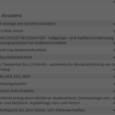
& Assistenz
 Anzeige von Verkehrsschildern
a Rear Assist
ND CYCLIST RECOGNITION - Fußgänger- und Radfahrererkennung 
ennungsassistent mit Notbremsfunktion
mit City-Notbremsfunktion
Spurhalteassistent
er Tempomat (bis 210 km/h) - automatische Abstandshaltung von 
hrzeug
BV, ASR, EDS, MSR
kennungssystem
isches Notrufsystem
ifahrerairbag (beim Beifahrer deaktivierbar), Seitenairbags vorn, 
er und Beifahrer, Kopfairbags vorn und hinten
heitsgurte bei allen Sitzen, vorn höhenverstellbar