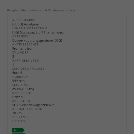
Beispielbilder, teilweise mit Sonderausstattung
AUSSENFARBE
[6U6U] Ascotgrau
INNENAUSSTATTUNG
[BG] Sitzbezug Stoff Titanschwarz
GETRIEBE
Doppelkupplungsgetriebe (DSG)
ANTRIEBSACHSE
Frontantrieb
ZYLINDER
3
PARTIKELFILTER
1
SCHADSTOFFKLASSE
Euro 6
HUBRAUM
999 ccm
LEISTUNG
85 kW (116 PS)
KRAFTSTOFF
Benzin
KATEGORIE
SUV/Geländewagen/Pickup
KILOMETERSTAND
20 km
ZUSTAND
unfallfrei