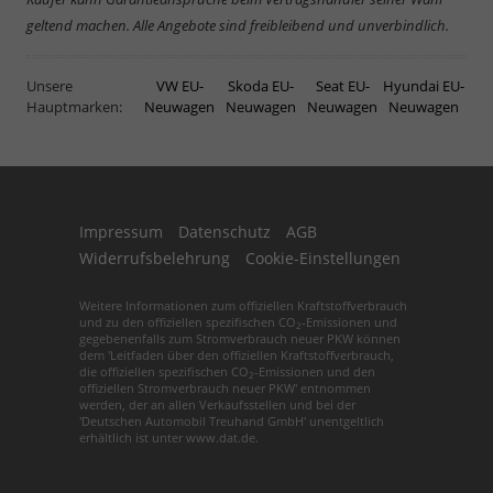
geltend machen. Alle Angebote sind freibleibend und unverbindlich.
Unsere
VW EU-
Skoda EU-
Seat EU-
Hyundai EU-
Hauptmarken:
Neuwagen
Neuwagen
Neuwagen
Neuwagen
Impressum
Datenschutz
AGB
Widerrufsbelehrung
Cookie-Einstellungen
Weitere Informationen zum offiziellen Kraftstoffverbrauch
und zu den offiziellen spezifischen CO
-Emissionen und
2
gegebenenfalls zum Stromverbrauch neuer PKW können
dem 'Leitfaden über den offiziellen Kraftstoffverbrauch,
die offiziellen spezifischen CO
-Emissionen und den
2
offiziellen Stromverbrauch neuer PKW' entnommen
werden, der an allen Verkaufsstellen und bei der
'Deutschen Automobil Treuhand GmbH' unentgeltlich
erhältlich ist unter www.dat.de.