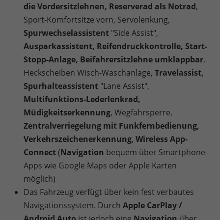
die Vordersitzlehnen, Reserverad als Notrad
,
Sport-Komfortsitze vorn, Servolenkung,
Spurwechselassistent
"Side Assist",
Ausparkassistent, Reifendruckkontrolle, Start-
Stopp-Anlage, Beifahrersitzlehne umklappbar
,
Heckscheiben Wisch-Waschanlage,
Travelassist,
Spurhalteassistent
"Lane Assist",
Multifunktions-Lederlenkrad,
Müdigkeitserkennung
, Wegfahrsperre,
Zentralverriegelung mit Funkfernbedienung,
Verkehrszeichenerkennung
,
Wireless App-
Connect
(
Navigation
bequem über Smartphone-
Apps wie Google Maps oder Apple Karten
möglich)
Das Fahrzeug verfügt über kein fest verbautes
Navigationssystem. Durch
Apple CarPlay /
Android Auto
ist jedoch eine
Navigation
über