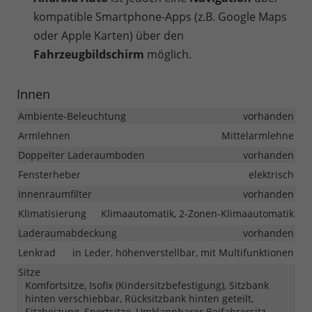
kompatible Smartphone-Apps (z.B. Google Maps
oder Apple Karten) über den
Fahrzeugbildschirm
möglich.
Innen
Ambiente-Beleuchtung
vorhanden
Armlehnen
Mittelarmlehne
Doppelter Laderaumboden
vorhanden
Fensterheber
elektrisch
Innenraumfilter
vorhanden
Klimatisierung
Klimaautomatik, 2-Zonen-Klimaautomatik
Laderaumabdeckung
vorhanden
Lenkrad
in Leder, höhenverstellbar, mit Multifunktionen
Sitze
Komfortsitze, Isofix (Kindersitzbefestigung), Sitzbank
hinten verschiebbar, Rücksitzbank hinten geteilt,
Sitzheizung, Sportsitze, Umklappbarer Beifahrersitz