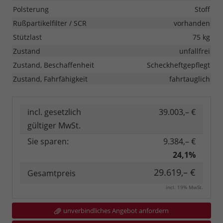
Polsterung
Stoff
Rußpartikelfilter / SCR
vorhanden
Stützlast
75 kg
Zustand
unfallfrei
Zustand, Beschaffenheit
Scheckheftgepflegt
Zustand, Fahrfähigkeit
fahrtauglich
incl. gesetzlich
39.003,– €
gültiger MwSt.
Sie sparen:
9.384,– €
24,1%
29.619,– €
Gesamtpreis
incl. 19% MwSt.
unverbindliches Angebot anfordern