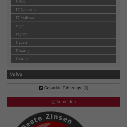
T-Roc
T7 California
T7 Multivan
Taigo
Tayron
Tiguan
Touareg
Touran
Volvo
Geparkte Fahrzeuge (
0
)
Anmelden