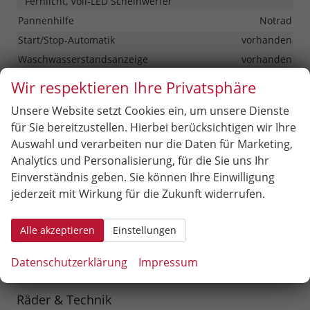
Fernlicht, Voll-LED Scheinwerfer
Pannenhilfe
Notrad
Start/Stop-Automatik
vorhanden
Waschwasserstandsanzeige
vorhanden
Zentralverriegelung
Wir respektieren Ihre Privatsphäre
Zentralverriegelung, Zentralverriegelung mit
Funkfernbedienung, Schlüssellose Zentralverriegelung
Unsere Website setzt Cookies ein, um unsere Dienste
(Keyless Go)
für Sie bereitzustellen. Hierbei berücksichtigen wir Ihre
Auswahl und verarbeiten nur die Daten für Marketing,
Außen
Analytics und Personalisierung, für die Sie uns Ihr
Einverständnis geben. Sie können Ihre Einwilligung
Anhängerkupplung
Abnehmbar
jederzeit mit Wirkung für die Zukunft widerrufen.
Außenspiegel
Außenspiegel beheizbar, Außenspiegel elektrisch
verstellbar
Alle akzeptieren
Einstellungen
Dachreling
vorhanden, in Schwarz
Datenschutzerklärung
Impressum
Hintertür (Art)
Heckklappe
Räder & Technik