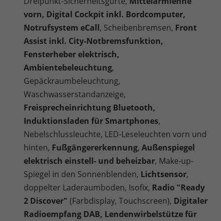
Dreipunkt-Sicherheitsgurte,
Mittelarmlehne
vorn, Digital Cockpit inkl. Bordcomputer,
Notrufsystem eCall
, Scheibenbremsen,
Front
Assist inkl. City-Notbremsfunktion,
Fensterheber elektrisch,
Ambientebeleuchtung
,
Gepäckraumbeleuchtung,
Waschwasserstandanzeige,
Freisprecheinrichtung Bluetooth,
Induktionsladen für Smartphones
,
Nebelschlussleuchte, LED-Leseleuchten vorn und
hinten,
Fußgängererkennung
,
Außenspiegel
elektrisch einstell- und beheizbar
, Make-up-
Spiegel in den Sonnenblenden,
Lichtsensor
,
doppelter Laderaumboden, Isofix,
Radio "Ready
2 Discover"
(Farbdisplay, Touchscreen),
Digitaler
Radioempfang DAB, Lendenwirbelstütze für