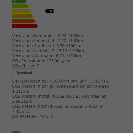
Verbrauch kombiniert:
5,90 l/100km
Verbrauch Innenstadt:
7,20 l/100km
Verbrauch Stadtrand:
5,70 l/100km
Verbrauch Landstraße:
5,10 l/100km
Verbrauch Autobahn:
6,20 l/100km
CO
-Emissionen:
135,00 g/km
2
CO
-Klasse:
D
2
Download
Energiekosten bei 15.000 km pro Jahr:
1.543,44 €
CO2 Kosten (niedrig)
:
(Kosten Durchschnitt 10 Jahre)
1.215,- €
CO2 Kosten (mittel)
:
(Kosten Durchschnitt 10 Jahre)
2.885,62 €
CO2 Kosten (hoch)
:
(Kosten Durchschnitt 10 Jahre)
4.455,- €
Jahressteuer:
104,- €