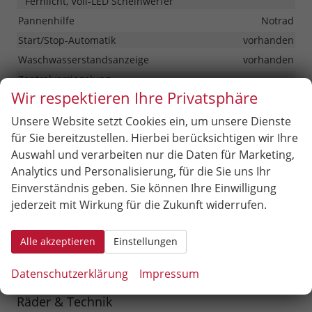
Fernlicht, Voll-LED Scheinwerfer
Pannenhilfe
Notrad
Start/Stop-Automatik
vorhanden
Waschwasserstandsanzeige
vorhanden
Zentralverriegelung
Zentralverriegelung, Zentralverriegelung mit
Wir respektieren Ihre Privatsphäre
Funkfernbedienung, Schlüssellose Zentralverriegelung
(Keyless Go)
Unsere Website setzt Cookies ein, um unsere Dienste
für Sie bereitzustellen. Hierbei berücksichtigen wir Ihre
Auswahl und verarbeiten nur die Daten für Marketing,
Außen
Analytics und Personalisierung, für die Sie uns Ihr
Anhängerkupplung
Abnehmbar
Einverständnis geben. Sie können Ihre Einwilligung
Außenspiegel
jederzeit mit Wirkung für die Zukunft widerrufen.
Außenspiegel beheizbar, Außenspiegel elektrisch
verstellbar
Alle akzeptieren
Einstellungen
Dachreling
vorhanden, in Schwarz
Hintertür (Art)
Heckklappe
Datenschutzerklärung
Impressum
Räder & Technik