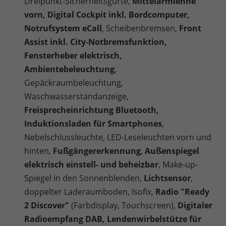
Dreipunkt-Sicherheitsgurte,
Mittelarmlehne
vorn, Digital Cockpit inkl. Bordcomputer,
Notrufsystem eCall
, Scheibenbremsen,
Front
Assist inkl. City-Notbremsfunktion,
Fensterheber elektrisch,
Ambientebeleuchtung
,
Gepäckraumbeleuchtung,
Waschwasserstandanzeige,
Freisprecheinrichtung Bluetooth,
Induktionsladen für Smartphones
,
Nebelschlussleuchte, LED-Leseleuchten vorn und
hinten,
Fußgängererkennung
,
Außenspiegel
elektrisch einstell- und beheizbar
, Make-up-
Spiegel in den Sonnenblenden,
Lichtsensor
,
doppelter Laderaumboden, Isofix,
Radio "Ready
2 Discover"
(Farbdisplay, Touchscreen),
Digitaler
Radioempfang DAB, Lendenwirbelstütze für