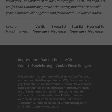
Verkäufers. Die Garantie ist an das Fahrzeug gebunden. Das heißt, der
Käufer kann Garantieansprüche beim Vertragshändler seiner Wahl
geltend machen. Alle Angebote sind freibleibend und unverbindlich.
Unsere
VW EU-
Skoda EU-
Seat EU-
Hyundai EU-
Hauptmarken:
Neuwagen
Neuwagen
Neuwagen
Neuwagen
Impressum
Datenschutz
AGB
Widerrufsbelehrung
Cookie-Einstellungen
Weitere Informationen zum offiziellen Kraftstoffverbrauch
und zu den offiziellen spezifischen CO
-Emissionen und
2
gegebenenfalls zum Stromverbrauch neuer PKW können
dem 'Leitfaden über den offiziellen Kraftstoffverbrauch,
die offiziellen spezifischen CO
-Emissionen und den
2
offiziellen Stromverbrauch neuer PKW' entnommen
werden, der an allen Verkaufsstellen und bei der
'Deutschen Automobil Treuhand GmbH' unentgeltlich
erhältlich ist unter www.dat.de.