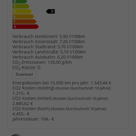
Verbrauch kombiniert:
5,90 l/100km
Verbrauch Innenstadt:
7,20 l/100km
Verbrauch Stadtrand:
5,70 l/100km
Verbrauch Landstraße:
5,10 l/100km
Verbrauch Autobahn:
6,20 l/100km
CO
-Emissionen:
135,00 g/km
2
CO
-Klasse:
D
2
Download
Energiekosten bei 15.000 km pro Jahr:
1.543,44 €
CO2 Kosten (niedrig)
:
(Kosten Durchschnitt 10 Jahre)
1.215,- €
CO2 Kosten (mittel)
:
(Kosten Durchschnitt 10 Jahre)
2.885,62 €
CO2 Kosten (hoch)
:
(Kosten Durchschnitt 10 Jahre)
4.455,- €
Jahressteuer:
104,- €