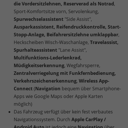
die Vordersitzlehnen, Reserverad als Notrad
,
Sport-Komfortsitze vorn, Servolenkung,
Spurwechselassistent
"Side Assist",
Ausparkassistent, Reifendruckkontrolle, Start-
Stopp-Anlage, Beifahrersitzlehne umklappbar
,
Heckscheiben Wisch-Waschanlage,
Travelassist,
Spurhalteassistent
"Lane Assist",
Multifunktions-Lederlenkrad,
Müdigkeitserkennung
, Wegfahrsperre,
Zentralverriegelung mit Funkfernbedienung,
Verkehrszeichenerkennung
,
Wireless App-
Connect
(
Navigation
bequem über Smartphone-
Apps wie Google Maps oder Apple Karten
möglich)
Das Fahrzeug verfügt über kein fest verbautes
Navigationssystem. Durch
Apple CarPlay /
Android Auto
ist jedoch eine
Navigation
über