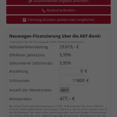
unverbindliches Angebot anfordern
Rückruf anfordern
Fahrzeug drucken, parken oder vergleichen
Neuwagen-Finanzierung über die AKF-Bank:
Finanzieren Sie Ihr Fahrzeug ab 5,99% effektivem Jahreszins
29.619,– €
Nettodarlehensbetrag
5,99%
Effektiver Jahreszins
5,95%
Gebundener Sollzinssatz
€
Anzahlung
€
Schlussrate
Anzahl der Monatsraten
477,– €
Monatsraten
Bei einem Nettodarlehensbetrag ab 7.500,- EUR erhalten Sie einen Effektiv-
Zins ab 5,99% (gebundener Sollzinssatz 5,95% p.a. %) mit einer Laufzeit von 12
bis 84 Monaten. Mit oder ohne Anzahlung, oder auch als Budget-Finanzierung
mit Schluss-Rate für eine möglichst geringe Monatsrate. Kontaktieren Sie uns,