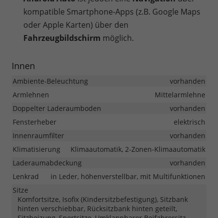
kompatible Smartphone-Apps (z.B. Google Maps
oder Apple Karten) über den
Fahrzeugbildschirm
möglich.
Innen
Ambiente-Beleuchtung
vorhanden
Armlehnen
Mittelarmlehne
Doppelter Laderaumboden
vorhanden
Fensterheber
elektrisch
Innenraumfilter
vorhanden
Klimatisierung
Klimaautomatik, 2-Zonen-Klimaautomatik
Laderaumabdeckung
vorhanden
Lenkrad
in Leder, höhenverstellbar, mit Multifunktionen
Sitze
Komfortsitze, Isofix (Kindersitzbefestigung), Sitzbank
hinten verschiebbar, Rücksitzbank hinten geteilt,
Sitzheizung, Sportsitze, Umklappbarer Beifahrersitz