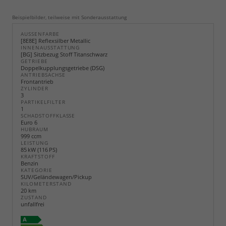
Beispielbilder, teilweise mit Sonderausstattung
AUSSENFARBE
[8E8E] Reflexsilber Metallic
INNENAUSSTATTUNG
[BG] Sitzbezug Stoff Titanschwarz
GETRIEBE
Doppelkupplungsgetriebe (DSG)
ANTRIEBSACHSE
Frontantrieb
ZYLINDER
3
PARTIKELFILTER
1
SCHADSTOFFKLASSE
Euro 6
HUBRAUM
999 ccm
LEISTUNG
85 kW (116 PS)
KRAFTSTOFF
Benzin
KATEGORIE
SUV/Geländewagen/Pickup
KILOMETERSTAND
20 km
ZUSTAND
unfallfrei