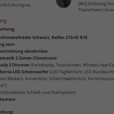
[WS] Sitzbezug Sto
6U6U] Ascotgrau
Titanschwarz-Gra
ung
attung:
eichtmetallräder Schwarz, Reifen 215/45 R18
ng vorn
orrichtung abnehmbar
omatik 2-Zonen-Climatronic
ady 2 Discover
(Farbdisplay, Touchscreen, Wireless App-C
Matrix-LED-Scheinwerfer
(LED-Tagfahrlicht, LED-Rückleuch
n Blinkern, Kurvenlicht, Schlechtwetterlicht, Fernlichtassi
st")
Schlüsselloses Schließ- und Startsystem)
rkamera
attung: