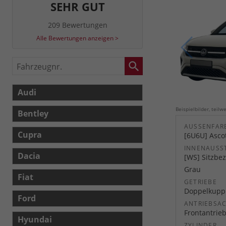
SEHR GUT
209 Bewertungen
Alle Bewertungen anzeigen >
Fahrzeugnr.
Audi
Beispielbilder, teil
Bentley
AUSSENFARB
Cupra
[6U6U] Asco
INNENAUSS
Dacia
[WS] Sitzbez
Grau
Fiat
GETRIEBE
Doppelkuppl
Ford
ANTRIEBSA
Frontantrie
Hyundai
ZYLINDER