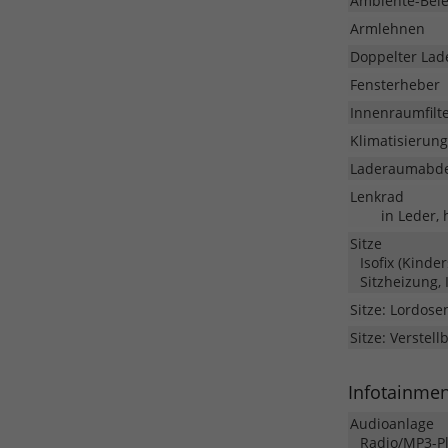
Ambiente-Bel
Armlehnen
Doppelter La
Fensterheber
Innenraumfilt
Klimatisierung
Laderaumabd
Lenkrad
in Leder,
Sitze
Isofix (Kinde
Sitzheizung, 
Sitze: Lordose
Sitze: Verstell
Infotainme
Audioanlage
Radio/MP3-Pla