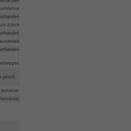
vorhanden
larmlehne
vorhanden
isch 4-fach
vorhanden
automatik
vorhanden
haltwippen
 geteilt,
 Beifahrer
fahrersitz