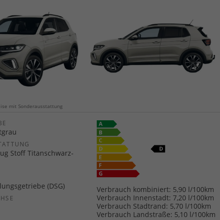
weise mit Sonderausstattung
E
tgrau
TATTUNG
ug Stoff Titanschwarz-
ungsgetriebe (DSG)
Verbrauch kombiniert:
5,90 l/100km
Verbrauch Innenstadt:
7,20 l/100km
CHSE
Verbrauch Stadtrand:
5,70 l/100km
b
Verbrauch Landstraße:
5,10 l/100km