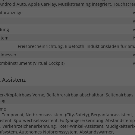
 Android Auto, Apple CarPlay, Musikstreaming integriert, Touchscre
turanzeige
dung
stem
Freisprecheinrichtung, Bluetooth, Induktionsladen für S
hlmesser
Kombiinstrument (Virtual Cockpit)
& Assistenz
ter-/Kopfairbags Vorne, Beifahrerairbag abschaltbar, Seitenairbags
bag
eme
 Tempomat, Notbremsassistent (City-Safety), Berganfahrassistent,
istent, Spurwechselassistent, Fußgängererkennung, Abstandstem
), Verkehrzeichenerkennung, Toter-Winkel-Assistent, Müdigkeitser
rufsystem, Autonomes Notbremssystem, Abstandswarner,