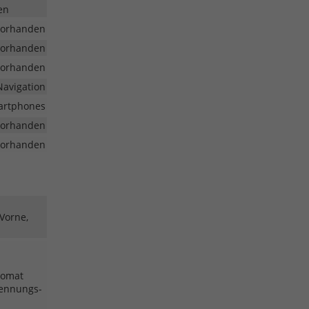
en
vorhanden
vorhanden
vorhanden
Navigation
martphones
vorhanden
vorhanden
 Vorne,
pomat
kennungs-