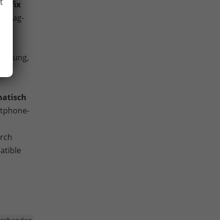
t
Isofix
airbag-
le,
ng,
lenkung,
ng
matisch
tphone-
urch
atible