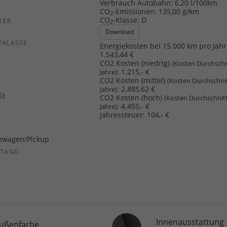
Verbrauch Autobahn:
6,20 l/100km
CO
-Emissionen:
135,00 g/km
2
CO
-Klasse:
D
TER
2
Download
FKLASSE
Energiekosten bei 15.000 km pro Jahr
1.543,44 €
CO2 Kosten (niedrig)
(Kosten Durchschn
:
1.215,- €
Jahre)
CO2 Kosten (mittel)
(Kosten Durchschni
:
2.885,62 €
Jahre)
S)
CO2 Kosten (hoch)
(Kosten Durchschnit
:
4.455,- €
Jahre)
Jahressteuer:
104,- €
ewagen/Pickup
STAND
Innenausstattung
Innenausstattung
ußenfarbe