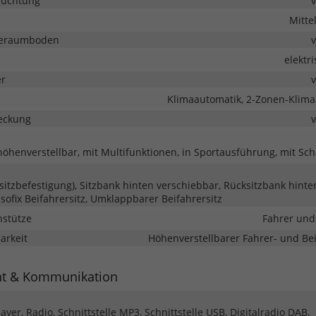
euchtung
Mitte
deraumboden
elektr
er
Klimaautomatik, 2-Zonen-Klima
eckung
 höhenverstellbar, mit Multifunktionen, in Sportausführung, mit Sc
rsitzbefestigung), Sitzbank hinten verschiebbar, Rücksitzbank hinten
Isofix Beifahrersitz, Umklappbarer Beifahrersitz
nstütze
Fahrer und
barkeit
Höhenverstellbarer Fahrer- und Bei
nt & Kommunikation
yer, Radio, Schnittstelle MP3, Schnittstelle USB, Digitalradio DAB,