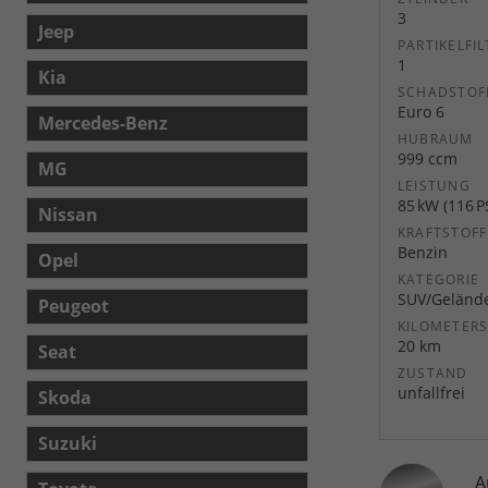
3
Jeep
PARTIKELFIL
1
Kia
SCHADSTOF
Euro 6
Mercedes-Benz
HUBRAUM
999 ccm
MG
LEISTUNG
85 kW (116 P
Nissan
KRAFTSTOFF
Benzin
Opel
KATEGORIE
SUV/Geländ
Peugeot
KILOMETER
20 km
Seat
ZUSTAND
unfallfrei
Skoda
Suzuki
A