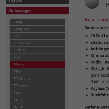
Toyota
[
Volkswagen
Beschreib
Caddy
Sonderausst
Caddy Maxi
18 Zoll L
Golf
Sitzheizu
Golf Variant
Anhängev
ID. BUZZ
Klimaaut
Polo
Radio "Re
T-Cross
IQ.Light 
T-Roc
dynamische
T7 California
"Light Assi
T7 Multivan
Keyless
(
Taigo
Rückfah
Tayron
Serienausst
Tiguan