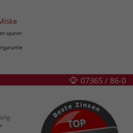
Miske
len sparen
ergarantie
07365 / 86-0
zung
n