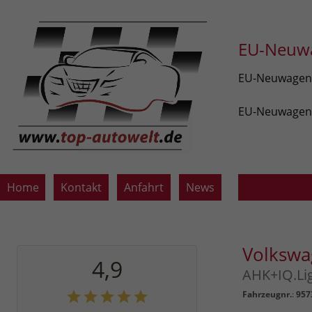
EU-Neuwa
EU-Neuwagen v
EU-Neuwagen z
Home
Kontakt
Anfahrt
News
Volkswa
4,9
AHK+IQ.Li
Fahrzeugnr.
:
957