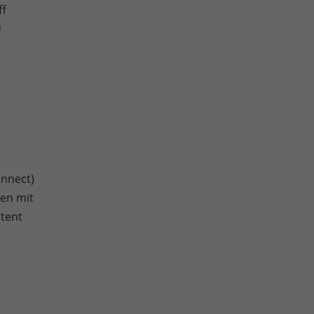
ff
u
onnect)
ten mit
stent