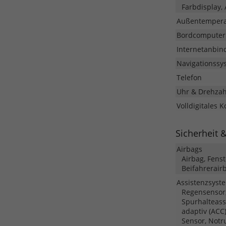
Farbdisplay,
Außentempera
Bordcomputer
Internetanbin
Navigationssy
Telefon
Uhr & Drehza
Volldigitales 
Sicherheit 
Airbags
Airbag, Fens
Beifahrerair
Assistenzsyst
Regensensor,
Spurhalteass
adaptiv (ACC
Sensor, Not