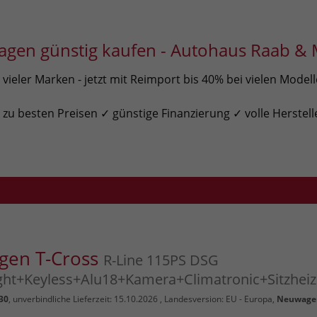
gen günstig kaufen - Autohaus Raab & 
ieler Marken - jetzt mit Reimport bis 40% bei vielen Model
u besten Preisen ✓ günstige Finanzierung ✓ volle Herstell
gen T-Cross
R-Line 115PS DSG
ght+Keyless+Alu18+Kamera+Climatronic+Sitzhei
30
, unverbindliche Lieferzeit:
15.10.2026
, Landesversion: EU - Europa,
Neuwage