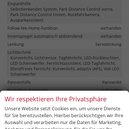
Einparkhilfe
Selbstlenkendes System, Park Distance Control vorne,
Park Distance Control hinten, Rückfahrkamera,
Ausparkassistent
Follow-Me-Home-Funktion
vorhanden
Innenspiegel automatisch abblendend
vorhanden
Lenkung
Servolenkung
Lichttechnik
Kurvenlicht, Lichtsensor, Tagfahrlicht, LED-Rückleuchten,
LED-Scheinwerfer, Fernlichtassistent, LED-Tagfahrlicht,
Blendfreies Fernlicht, Kurvenlicht, adaptiv (AFS), Voll-LED
Scheinwerfer
Pannenhilfe
Pannenkit
Start/Stop-Automatik
vorhanden
Wir respektieren Ihre Privatsphäre
Zentralverriegelung
Zentralverriegelung, Zentralverriegelung mit
Unsere Website setzt Cookies ein, um unsere Dienste
Funkfernbedienung, Schlüssellose Zentralverriegelung
(Keyless Go)
für Sie bereitzustellen. Hierbei berücksichtigen wir Ihre
Auswahl und verarbeiten nur die Daten für Marketing,