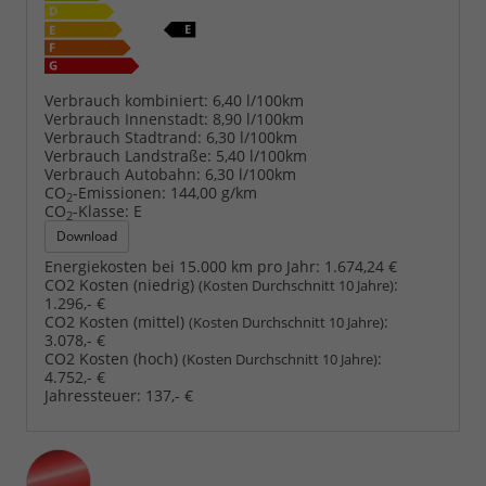
Verbrauch kombiniert:
6,40 l/100km
Verbrauch Innenstadt:
8,90 l/100km
Verbrauch Stadtrand:
6,30 l/100km
Verbrauch Landstraße:
5,40 l/100km
Verbrauch Autobahn:
6,30 l/100km
CO
-Emissionen:
144,00 g/km
2
CO
-Klasse:
E
2
Download
Energiekosten bei 15.000 km pro Jahr:
1.674,24 €
CO2 Kosten (niedrig)
:
(Kosten Durchschnitt 10 Jahre)
1.296,- €
CO2 Kosten (mittel)
:
(Kosten Durchschnitt 10 Jahre)
3.078,- €
CO2 Kosten (hoch)
:
(Kosten Durchschnitt 10 Jahre)
4.752,- €
Jahressteuer:
137,- €