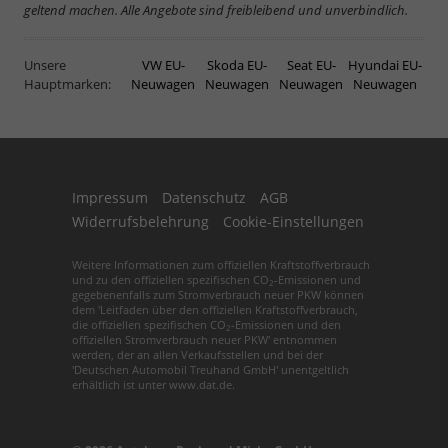
geltend machen. Alle Angebote sind freibleibend und unverbindlich.
Unsere
VW EU-
Skoda EU-
Seat EU-
Hyundai EU-
Hauptmarken:
Neuwagen
Neuwagen
Neuwagen
Neuwagen
Impressum
Datenschutz
AGB
Widerrufsbelehrung
Cookie-Einstellungen
Weitere Informationen zum offiziellen Kraftstoffverbrauch
und zu den offiziellen spezifischen CO
-Emissionen und
2
gegebenenfalls zum Stromverbrauch neuer PKW können
dem 'Leitfaden über den offiziellen Kraftstoffverbrauch,
die offiziellen spezifischen CO
-Emissionen und den
2
offiziellen Stromverbrauch neuer PKW' entnommen
werden, der an allen Verkaufsstellen und bei der
'Deutschen Automobil Treuhand GmbH' unentgeltlich
erhältlich ist unter www.dat.de.