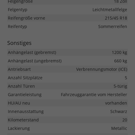
Felgengröße
18 Zoll
Felgentyp
Leichtmetallfelge
Reifengröße vorne
215/45 R18
Reifentyp
Sommerreifen
Sonstiges
Anhängelast (gebremst)
1200 kg
Anhängelast (ungebremst)
660 kg
Antriebsart
Verbrennungsmotor (ICE)
Anzahl Sitzplätze
5
Anzahl Türen
5-türig
Garantieleistung
Fahrzeuggarantie vom Hersteller
HU/AU neu
vorhanden
Innenausstattung
Schwarz
Kilometerstand
20
Lackierung
Metallic