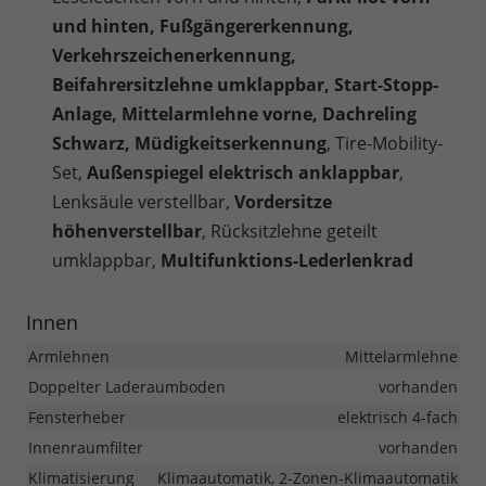
und hinten, Fußgängererkennung,
Verkehrszeichenerkennung,
Beifahrersitzlehne umklappbar, Start-Stopp-
Anlage, Mittelarmlehne vorne, Dachreling
Schwarz, Müdigkeitserkennung
, Tire-Mobility-
Set,
Außenspiegel elektrisch anklappbar
,
Lenksäule verstellbar,
Vordersitze
höhenverstellbar
, Rücksitzlehne geteilt
umklappbar,
Multifunktions-Lederlenkrad
Innen
Armlehnen
Mittelarmlehne
Doppelter Laderaumboden
vorhanden
Fensterheber
elektrisch 4-fach
Innenraumfilter
vorhanden
Klimatisierung
Klimaautomatik, 2-Zonen-Klimaautomatik