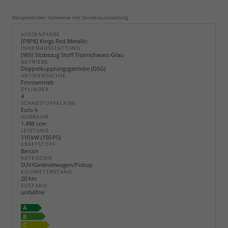
Beispielbilder, teilweise mit Sonderausstattung
AUSSENFARBE
[P8P8] Kings Red Metallic
INNENAUSSTATTUNG
[WS] Sitzbezug Stoff Titanschwarz-Grau
GETRIEBE
Doppelkupplungsgetriebe (DSG)
ANTRIEBSACHSE
Frontantrieb
ZYLINDER
4
SCHADSTOFFKLASSE
Euro 6
HUBRAUM
1.498 ccm
LEISTUNG
110 kW (150 PS)
KRAFTSTOFF
Benzin
KATEGORIE
SUV/Geländewagen/Pickup
KILOMETERSTAND
20 km
ZUSTAND
unfallfrei