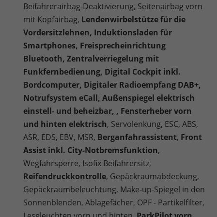
Beifahrerairbag-Deaktivierung, Seitenairbag vorn
mit Kopfairbag,
Lendenwirbelstütze für die
Vordersitzlehnen, Induktionsladen für
Smartphones, Freisprecheinrichtung
Bluetooth, Zentralverriegelung mit
Funkfernbedienung, Digital Cockpit inkl.
Bordcomputer, Digitaler Radioempfang DAB+,
Notrufsystem eCall, Außenspiegel elektrisch
einstell- und beheizbar, , Fensterheber vorn
und hinten elektrisch
, Servolenkung, ESC, ABS,
ASR, EDS, EBV, MSR,
Berganfahrassistent
,
Front
Assist inkl. City-Notbremsfunktion
,
Wegfahrsperre, Isofix Beifahrersitz,
Reifendruckkontrolle
, Gepäckraumabdeckung,
Gepäckraumbeleuchtung, Make-up-Spiegel in den
Sonnenblenden, Ablagefächer, OPF - Partikelfilter,
Leseleuchten vorn und hinten,
ParkPilot vorn