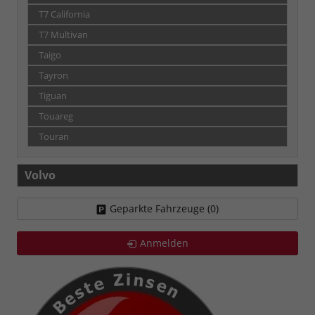
T7 California
T7 Multivan
Taigo
Tayron
Tiguan
Touareg
Touran
Volvo
Geparkte Fahrzeuge (
0
)
Anmelden