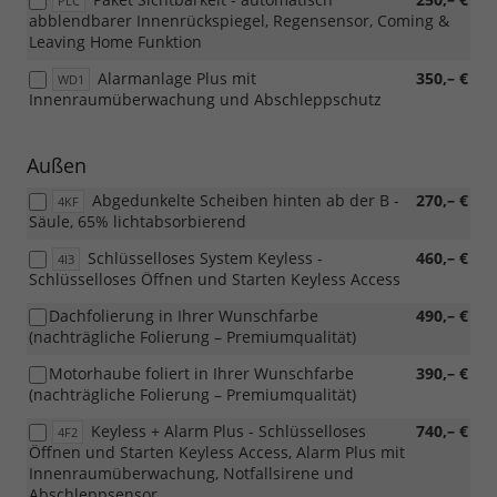
PLC
abblendbarer Innenrückspiegel, Regensensor, Coming &
Leaving Home Funktion
Alarmanlage Plus mit
350,– €
WD1
Innenraumüberwachung und Abschleppschutz
Außen
Abgedunkelte Scheiben hinten ab der B -
270,– €
4KF
Säule, 65% lichtabsorbierend
Schlüsselloses System Keyless -
460,– €
4I3
Schlüsselloses Öffnen und Starten Keyless Access
Dachfolierung in Ihrer Wunschfarbe
490,– €
(nachträgliche Folierung – Premiumqualität)
Motorhaube foliert in Ihrer Wunschfarbe
390,– €
(nachträgliche Folierung – Premiumqualität)
Keyless + Alarm Plus - Schlüsselloses
740,– €
4F2
Öffnen und Starten Keyless Access, Alarm Plus mit
Innenraumüberwachung, Notfallsirene und
Abschleppsensor