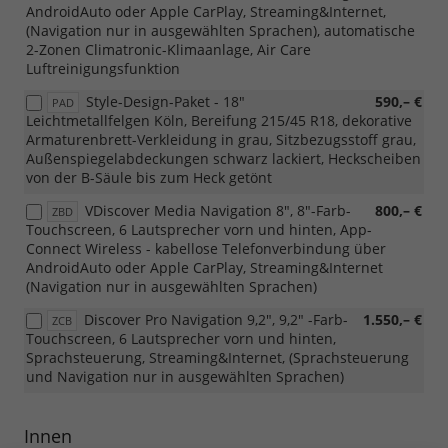
AndroidAuto oder Apple CarPlay, Streaming&Internet,
(Navigation nur in ausgewählten Sprachen), automatische
2-Zonen Climatronic-Klimaanlage, Air Care
Luftreinigungsfunktion
Style-Design-Paket - 18"
590,– €
PAD
Leichtmetallfelgen Köln, Bereifung 215/45 R18, dekorative
Armaturenbrett-Verkleidung in grau, Sitzbezugsstoff grau,
Außenspiegelabdeckungen schwarz lackiert, Heckscheiben
von der B-Säule bis zum Heck getönt
VDiscover Media Navigation 8", 8"-Farb-
800,– €
ZBD
Touchscreen, 6 Lautsprecher vorn und hinten, App-
Connect Wireless - kabellose Telefonverbindung über
AndroidAuto oder Apple CarPlay, Streaming&Internet
(Navigation nur in ausgewählten Sprachen)
Discover Pro Navigation 9,2", 9,2" -Farb-
1.550,– €
ZCB
Touchscreen, 6 Lautsprecher vorn und hinten,
Sprachsteuerung, Streaming&Internet, (Sprachsteuerung
und Navigation nur in ausgewählten Sprachen)
Innen