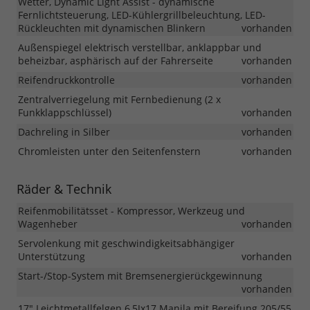
Wetter, Dynamic Light Assist - dynamische
Fernlichtsteuerung, LED-Kühlergrillbeleuchtung, LED-
Rückleuchten mit dynamischen Blinkern
vorhanden
Außenspiegel elektrisch verstellbar, anklappbar und
beheizbar, asphärisch auf der Fahrerseite
vorhanden
Reifendruckkontrolle
vorhanden
Zentralverriegelung mit Fernbedienung (2 x
Funkklappschlüssel)
vorhanden
Dachreling in Silber
vorhanden
Chromleisten unter den Seitenfenstern
vorhanden
Räder & Technik
Reifenmobilitätsset - Kompressor, Werkzeug und
Wagenheber
vorhanden
Servolenkung mit geschwindigkeitsabhängiger
Unterstützung
vorhanden
Start-/Stop-System mit Bremsenergierückgewinnung
vorhanden
17" Leichtmetallfelgen 6,5Jx17 Manila mit Bereifung 205/55