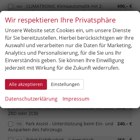
CLIMATRONIC Klimaautomatik mit 2-
490,– €
9AK
Zonen Komfortregelung, Air Care Luftreinigungsfunktion
Wir respektieren Ihre Privatsphäre
Raucherpaket mit Aschenbecher &
60,– €
9JD
Zigarettenanzünder
Unsere Website setzt Cookies ein, um unsere Dienste
für Sie bereitzustellen. Hierbei berücksichtigen wir Ihre
Auswahl und verarbeiten nur die Daten für Marketing,
Infotainment & Kommunikation
Analytics und Personalisierung, für die Sie uns Ihr
Digital Cockpit Pro - LCD-
460,– €
9S0
Einverständnis geben. Sie können Ihre Einwilligung
Kombiinstrument mit einstellbaren Funktionen (nur mit
jederzeit mit Wirkung für die Zukunft widerrufen.
ZBB, ZBD oder ZCB)
Sitzheizung vorn
450,– €
PSH
Alle akzeptieren
Einstellungen
Sicherheit & Assistenz
Datenschutzerklärung
Impressum
Rückfahrkamera Rear Assist (nur bei ZBB,
370,– €
KA1
ZBD oder ZCB)
Park Assist - Unterstützung beim Ein- und
240,– €
7X5
Ausparken des Fahrzeugs
Paket Sichtbarkeit - automatisch
250,– €