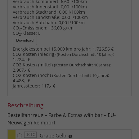
Verbrauch kombiniert:
6,60 l/100km
Verbrauch Innenstadt:
0,00 l/100km
Verbrauch Stadtrand:
0,00 l/100km
Verbrauch Landstraße:
0,00 l/100km
Verbrauch Autobahn:
0,00 l/100km
CO
-Emissionen:
136,00 g/km
2
CO
-Klasse:
E
2
Download
Energiekosten bei 15.000 km pro Jahr:
1.726,56 €
CO2 Kosten (niedrig)
:
(Kosten Durchschnitt 10 Jahre)
1.224,- €
CO2 Kosten (mittel)
:
(Kosten Durchschnitt 10 Jahre)
2.907,- €
CO2 Kosten (hoch)
:
(Kosten Durchschnitt 10 Jahre)
4.488,- €
Jahressteuer:
117,- €
Beschreibung
Bestellfahrzeug – Farbe & Extras wählbar – EU-
Neuwagen Reimport
Grape Gelb
1C1C