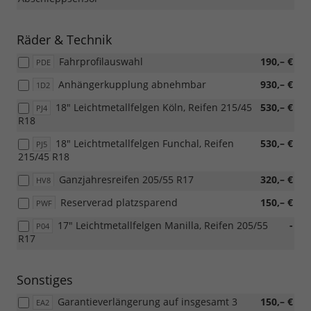
Räder & Technik
Fahrprofilauswahl
190,– €
PDE
Anhängerkupplung abnehmbar
930,– €
1D2
18" Leichtmetallfelgen Köln, Reifen 215/45
530,– €
PJ4
R18
18" Leichtmetallfelgen Funchal, Reifen
530,– €
PJ5
215/45 R18
Ganzjahresreifen 205/55 R17
320,– €
HV8
Reserverad platzsparend
150,– €
PWF
17" Leichtmetallfelgen Manilla, Reifen 205/55
-
P04
R17
Sonstiges
Garantieverlängerung auf insgesamt 3
150,– €
EA2