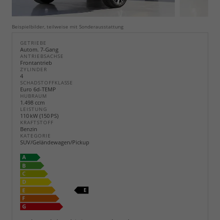
Beispielbilder, teilweise mit Sonderausstattung
GETRIEBE
Autom. 7-Gang
ANTRIEBSACHSE
Frontantrieb
ZYLINDER
4
SCHADSTOFFKLASSE
Euro 6d-TEMP
HUBRAUM
1.498 ccm
LEISTUNG
110 kW (150 PS)
KRAFTSTOFF
Benzin
KATEGORIE
SUV/Geländewagen/Pickup