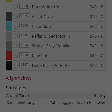
Pure White Uni
240,– €
0Q0Q
Ascot Grau
240,– €
LA7S
Clear Blau
540,– €
R9R9
Reflex Silber Metallic
540,– €
8E8E
Smoke Grey Metallic
540,– €
L594
King Rot
680,– €
P8P8
Deep Black Perleffekt
540,– €
2T2T
Allgemeines
Sonstiges
Anzahl Türen
5-türig
Garantieleistung
Fahrzeuggarantie vom Hersteller