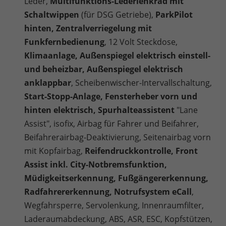
Leder,
Multifunktions-Lederlenkrad mit
Schaltwippen
(für DSG Getriebe),
ParkPilot
hinten, Zentralverriegelung mit
Funkfernbedienung
, 12 Volt Steckdose,
Klimaanlage, Außenspiegel elektrisch einstell-
und beheizbar, Außenspiegel elektrisch
anklappbar
, Scheibenwischer-Intervallschaltung,
Start-Stopp-Anlage, Fensterheber vorn und
hinten elektrisch, Spurhalteassistent
"Lane
Assist", isofix, Airbag für Fahrer und Beifahrer,
Beifahrerairbag-Deaktivierung, Seitenairbag vorn
mit Kopfairbag,
Reifendruckkontrolle, Front
Assist inkl. City-Notbremsfunktion,
Müdigkeitserkennung, Fußgängererkennung,
Radfahrererkennung, Notrufsystem eCall
,
Wegfahrsperre, Servolenkung, Innenraumfilter,
Laderaumabdeckung, ABS, ASR, ESC, Kopfstützen,