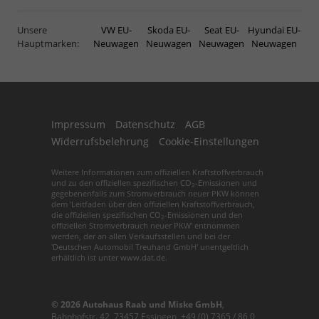
Unsere
VW EU-
Skoda EU-
Seat EU-
Hyundai EU-
Hauptmarken:
Neuwagen
Neuwagen
Neuwagen
Neuwagen
Impressum
Datenschutz
AGB
Widerrufsbelehrung
Cookie-Einstellungen
Weitere Informationen zum offiziellen Kraftstoffverbrauch
und zu den offiziellen spezifischen CO
-Emissionen und
2
gegebenenfalls zum Stromverbrauch neuer PKW können
dem 'Leitfaden über den offiziellen Kraftstoffverbrauch,
die offiziellen spezifischen CO
-Emissionen und den
2
offiziellen Stromverbrauch neuer PKW' entnommen
werden, der an allen Verkaufsstellen und bei der
'Deutschen Automobil Treuhand GmbH' unentgeltlich
erhältlich ist unter www.dat.de.
© 2026
Autohaus Raab und Miske GmbH
,
Bahnhofstr. 42
,
73457
Essingen,
+49 (0) 7365 / 86 0