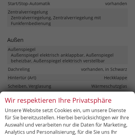
Start/Stop-Automatik
vorhanden
Zentralverriegelung
Zentralverriegelung, Zentralverriegelung mit
Funkfernbedienung
Außen
Außenspiegel
Außenspiegel elektrisch anklappbar, Außenspiegel
beheizbar, Außenspiegel elektrisch verstellbar
Dachreling
vorhanden, in Schwarz
Hintertür (Art)
Heckklappe
Scheiben, Verglasung
Wärmeschutzglas
Wir respektieren Ihre Privatsphäre
Räder & Technik
Unsere Website setzt Cookies ein, um unsere Dienste
Antriebsachse
Frontantrieb
für Sie bereitzustellen. Hierbei berücksichtigen wir Ihre
Fahrwerk- und Regelungssysteme
Auswahl und verarbeiten nur die Daten für Marketing,
Antiblockiersystem (ABS), Antischlupfregelung (ASR),
Analytics und Personalisierung, für die Sie uns Ihr
Elektronisches Stabilitäts-Programm (ESP),