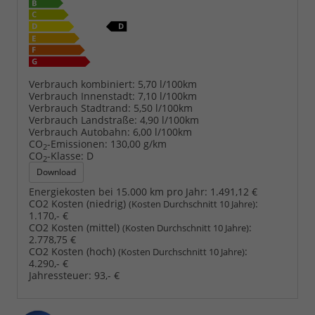
Verbrauch kombiniert:
5,70 l/100km
Verbrauch Innenstadt:
7,10 l/100km
Verbrauch Stadtrand:
5,50 l/100km
Verbrauch Landstraße:
4,90 l/100km
Verbrauch Autobahn:
6,00 l/100km
CO
-Emissionen:
130,00 g/km
2
CO
-Klasse:
D
2
Download
Energiekosten bei 15.000 km pro Jahr:
1.491,12 €
CO2 Kosten (niedrig)
:
(Kosten Durchschnitt 10 Jahre)
1.170,- €
CO2 Kosten (mittel)
:
(Kosten Durchschnitt 10 Jahre)
2.778,75 €
CO2 Kosten (hoch)
:
(Kosten Durchschnitt 10 Jahre)
4.290,- €
Jahressteuer:
93,- €