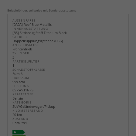
Beispielbilder, teilweise mit Sonderausstattung
AUSSENFARBE
[0A0A] Reef Blue Metallic
INNENAUSSTATTUNG
[BS] Sitzbezug Stoff Titanium Black
GETRIEBE
Doppelkupplungsgetriebe (DSG)
ANTRIEBSACHSE
Frontantrieb
ZYLINDER
3
PARTIKELFILTER
1
SCHADSTOFFKLASSE
Euro 6
HUBRAUM
999 ccm
LEISTUNG
85 kW (116 PS)
KRAFTSTOFF
Benzin
KATEGORIE
SUV/Geländewagen/Pickup
KILOMETERSTAND
20 km
ZUSTAND
unfallfrei