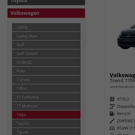
Toyota
Volkswagen
Caddy
Caddy Maxi
Golf
Golf Variant
ID. BUZZ
Polo
Volkswag
T-Cross
unverbindliche 
T-Roc
T7 California
Fahrzeugnr.
97353
T7 Multivan
Getriebe
Doppelku
Kraftstoff
Benzin
Taigo
Außenfarbe
[5W5W] R
Tayron
Leistung
85 kW (11
Tiguan