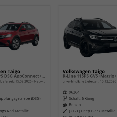
en Taigo
Volkswagen Taigo
Trend 115PS DSG AppConnect+Sitzheizung+PDC+Alu16+LED+DAB+FrontAssist
Lieferzeit:
15.08.2026
Neuwagen
unverbindliche Lieferzeit:
15.12.2026
Fahrzeugnr.
96264
pplungsgetriebe (DSG)
Getriebe
Schalt. 6-Gang
Kraftstoff
Benzin
ings Red Metallic
Außenfarbe
[2T2T] Deep Black Metallic