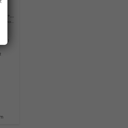
t
Trend 115PS DSG AppConnect+Sitzheizung+PDC+Alu16+LED+DAB+FrontAssist
Neuwagen
(DSG)
t
km