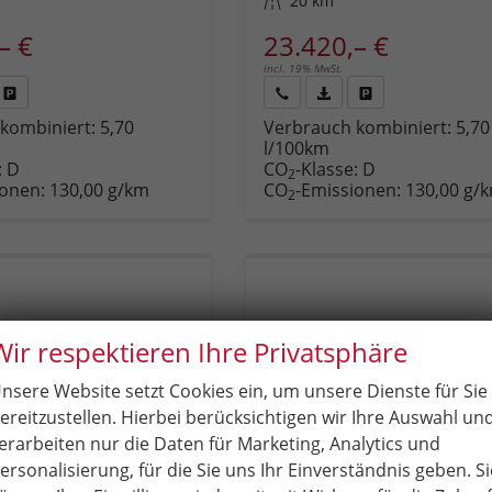
Kilometerstand
20 km
– €
23.420,– €
incl. 19% MwSt.
Fahrzeug
Rückruf
PDF-
Fahrzeug
kombiniert:
5,70
Verbrauch kombiniert:
5,70
,
drucken,
anfordern
Datei,
drucken,
l/100km
zeugexposé
parken
Fahrzeugexposé
parken
:
D
CO
-Klasse:
D
ken
oder
drucken
oder
2
ionen:
130,00 g/km
CO
-Emissionen:
130,00 g/
vergleichen
vergleichen
2
Wir respektieren Ihre Privatsphäre
nsere Website setzt Cookies ein, um unsere Dienste für Sie
ereitzustellen. Hierbei berücksichtigen wir Ihre Auswahl un
erarbeiten nur die Daten für Marketing, Analytics und
ersonalisierung, für die Sie uns Ihr Einverständnis geben. Si