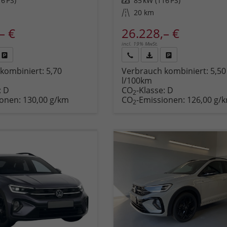
6 PS)
Leistung
85 kW (116 PS)
Kilometerstand
20 km
– €
26.228,– €
incl. 19% MwSt.
Fahrzeug
Rückruf
PDF-
Fahrzeug
kombiniert:
5,70
Verbrauch kombiniert:
5,50
,
drucken,
anfordern
Datei,
drucken,
l/100km
zeugexposé
parken
Fahrzeugexposé
parken
:
D
CO
-Klasse:
D
ken
oder
drucken
oder
2
ionen:
130,00 g/km
CO
-Emissionen:
126,00 g/
vergleichen
vergleichen
2