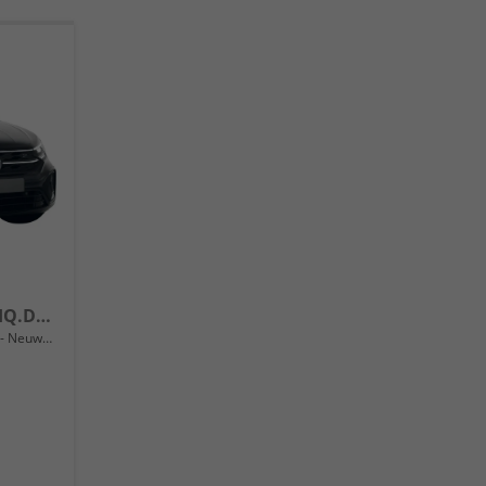
R-Line 115PS GV5+Matrix+IQ.Drive+Black+Keyless+Alu18+Cam+Sitzhz+Climatronic
Neuwagen