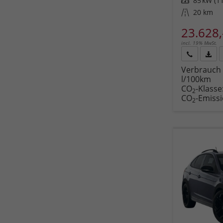
Leistung
85 kW (11
Kilometerstand
20 km
23.628,
incl. 19% MwSt.
Rückruf
PDF-
Verbrauch 
anfordern
Datei
l/100km
Fahr
CO
-Klasse
druc
2
CO
-Emiss
2