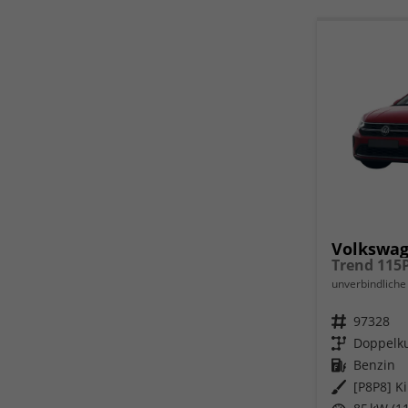
Volkswag
unverbindliche 
Fahrzeugnr.
97328
Getriebe
Doppelku
Kraftstoff
Benzin
Außenfarbe
[P8P8] K