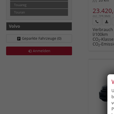
Kilometerstand
20 km
Touareg
23.420,
Touran
incl. 19% MwSt.
Volvo
Rückruf
PDF-
Verbrauch 
anfordern
Datei
l/100km
Fahr
Geparkte Fahrzeuge (
0
)
CO
-Klasse
druc
2
CO
-Emiss
2
Anmelden
U
b
v
P