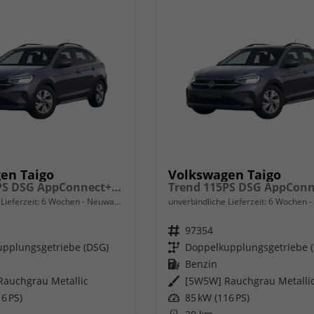
en Taigo
Volkswagen Taigo
Trend 115PS DSG AppConnect+Sitzheizung+PDC+Alu16+LED+DAB+FrontAssist
Lieferzeit:
6 Wochen
Neuwagen
unverbindliche Lieferzeit:
6 Wochen
Fahrzeugnr.
97354
pplungsgetriebe (DSG)
Getriebe
Doppelkupplungsgetriebe 
Kraftstoff
Benzin
auchgrau Metallic
Außenfarbe
[5W5W] Rauchgrau Metalli
6 PS)
Leistung
85 kW (116 PS)