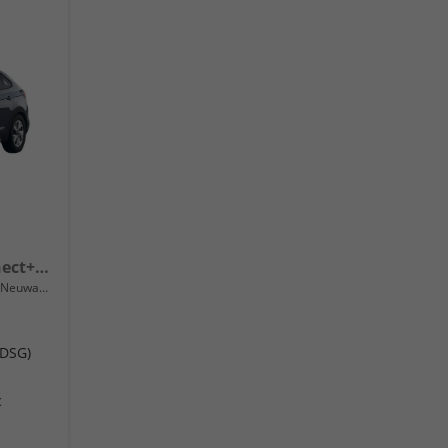
Trend 115PS DSG AppConnect+Sitzheizung+PDC+Alu16+LED+DAB+FrontAssist
Neuwagen
(DSG)
c