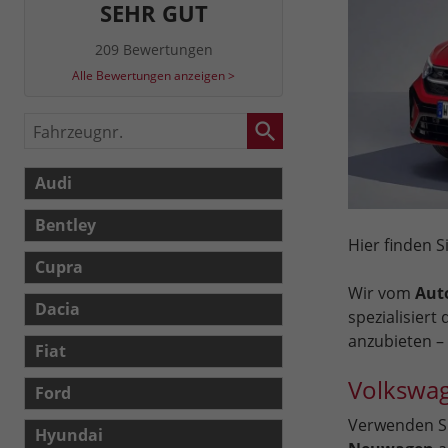
SEHR GUT
209 Bewertungen
Alle Bewertungen anzeigen >
Fahrzeugnr.
Audi
Bentley
Hier finden 
Cupra
Wir vom
Aut
Dacia
spezialisiert
anzubieten –
Fiat
Volkswa
Ford
Verwenden Si
Hyundai