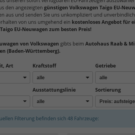
us unseren sofort verfügbaren EU-Fahrzeugen auszuwählen
us den angezeigten
günstigen Volkswagen Taigo EU-Neu
ten aus und senden Sie uns unkompliziert und unverbindlich
 erhalten von uns umgehend ein
kostenloses Angebot für e
Taigo EU-Neuwagen zum besten Preis!
euwagen von Volkswagen
gibts beim
Autohaus Raab & Mi
gen (Baden-Württemberg).
t, Art
Kraftstoff
Getriebe
Ausstattungslinie
Sortierung
tuellen Filterung befinden sich
48
Fahrzeuge: