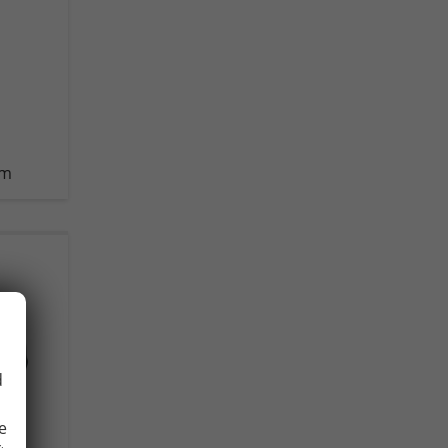
km
d
e