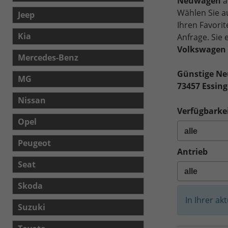
Neuwagen
a
Wählen Sie a
Jeep
Ihren Favori
Kia
Anfrage. Sie
Volkswagen 
Mercedes-Benz
Günstige N
MG
73457 Essin
Nissan
Verfügbarkei
Opel
Peugeot
Antrieb
Seat
Skoda
In Ihrer ak
Suzuki