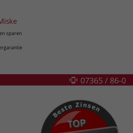
Miske
len sparen
ergarantie
07365 / 86-0