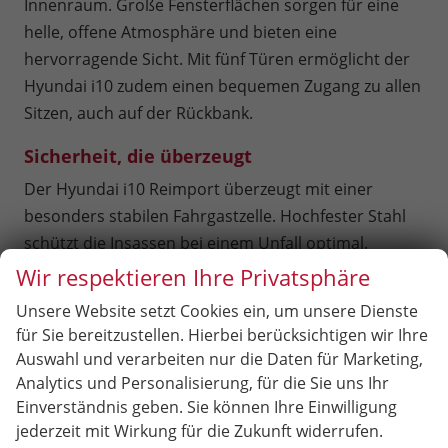
Innenraum. Große Fensterflächen sorgen für eine
helle, offene Atmosphäre und bieten eine
hervorragende Sicht. Mit fünf Türen ermöglicht der
Hyundai i10 zudem einen bequemen Zugang zu allen
Sitzen, auch auf der Rückbank.
Sicherheit, die überzeugt
Der Hyundai i10 Reimport überzeugt mit einer
besonders stabilen Fahrgastzelle. Hochfester Stahl
schützt die Insassen bei einem Unfall optimal.
Zusätzlich sorgt die serienmäßige Ausstattung mit
Wir respektieren Ihre Privatsphäre
Airbags, ESP und ABS für ein hohes Maß an
Unsere Website setzt Cookies ein, um unsere Dienste
Sicherheit.
für Sie bereitzustellen. Hierbei berücksichtigen wir Ihre
Auswahl und verarbeiten nur die Daten für Marketing,
Moderne Technik und clevere Innovationen
Analytics und Personalisierung, für die Sie uns Ihr
Der Hyundai i10 Reimport glänzt mit fortschrittlicher
Einverständnis geben. Sie können Ihre Einwilligung
Technik und Innovationen, die ihn zu einem echten
jederzeit mit Wirkung für die Zukunft widerrufen.