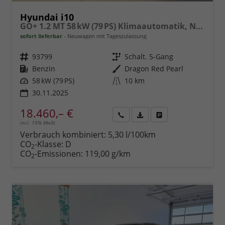
Hyundai i10
GO+ 1.2 MT 58 kW (79 PS) Klimaautomatik, Navigationssystem, Apple CarPlay & Android Auto, Sitzheizung, Lenkradheizung, Einparkhilfe hinten, Rückfahrkamera, Privacy Glass, 15" Leichtmetallfelgen, uvm.
sofort lieferbar
Neuwagen mit Tageszulassung
Fahrzeugnr.
93799
Getriebe
Schalt. 5-Gang
Kraftstoff
Benzin
Außenfarbe
Dragon Red Pearl
Leistung
58 kW (79 PS)
Kilometerstand
10 km
30.11.2025
18.460,– €
incl. 19% MwSt.
Rückruf
PDF-
Fahrzeug
anfordern
Datei,
drucken,
Verbrauch kombiniert:
5,30 l/100km
Fahrzeugexposé
parken
CO
-Klasse:
D
2
drucken
oder
CO
-Emissionen:
119,00 g/km
2
vergleichen