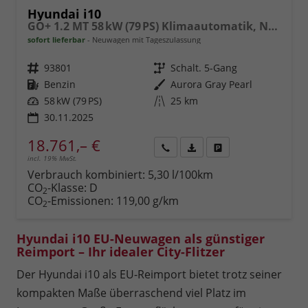
Hyundai i10
GO+ 1.2 MT 58 kW (79 PS) Klimaautomatik, Navigationssystem, Apple CarPlay & Android Auto, Sitzheizung, Lenkradheizung, Einparkhilfe hinten, Rückfahrkamera, Privacy Glass, 15" Leichtmetallfelgen, uvm.
sofort lieferbar
Neuwagen mit Tageszulassung
Fahrzeugnr.
93801
Getriebe
Schalt. 5-Gang
Kraftstoff
Benzin
Außenfarbe
Aurora Gray Pearl
Leistung
58 kW (79 PS)
Kilometerstand
25 km
30.11.2025
18.761,– €
incl. 19% MwSt.
Rückruf
PDF-
Fahrzeug
anfordern
Datei,
drucken,
Verbrauch kombiniert:
5,30 l/100km
Fahrzeugexposé
parken
CO
-Klasse:
D
2
drucken
oder
CO
-Emissionen:
119,00 g/km
2
vergleichen
Hyundai i10 EU-Neuwagen als günstiger
Reimport – Ihr idealer City-Flitzer
Der Hyundai i10 als EU-Reimport bietet trotz seiner
kompakten Maße überraschend viel Platz im