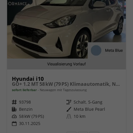
Hyundai i10
GO+ 1.2 MT 58 kW (79 PS) Klimaautomatik, Navigationssystem, Apple CarPlay & Android Auto, Sitzheizung, Lenkradheizung, Einparkhilfe hinten, Rückfahrkamera, Privacy Glass, 15" Leichtmetallfelgen, uvm.
sofort lieferbar
Neuwagen mit Tageszulassung
Fahrzeugnr.
93798
Getriebe
Schalt. 5-Gang
Kraftstoff
Benzin
Außenfarbe
Meta Blue Pearl
Leistung
58 kW (79 PS)
Kilometerstand
10 km
30.11.2025