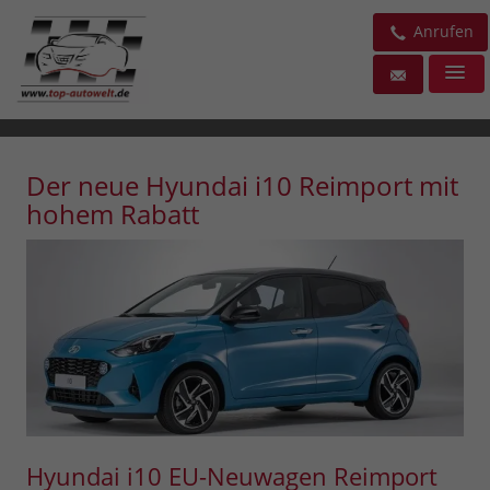
Anrufen
Der neue Hyundai i10 Reimport mit
hohem Rabatt
Hyundai i10 EU-Neuwagen Reimport