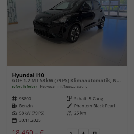
Hyundai i10
GO+ 1.2 MT 58 kW (79 PS) Klimaautomatik, Navigationssystem, Apple CarPlay & Android Auto, Sitzheizung, Lenkradheizung, Einparkhilfe hinten, Rückfahrkamera, Privacy Glass, 15" Leichtmetallfelgen, uvm.
sofort lieferbar
Neuwagen mit Tageszulassung
Fahrzeugnr.
93800
Getriebe
Schalt. 5-Gang
Kraftstoff
Benzin
Außenfarbe
Phantom Black Pearl
Leistung
58 kW (79 PS)
Kilometerstand
25 km
30.11.2025
18.460,– €