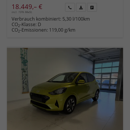
18.449,– €
incl. 19% MwSt.
Rückruf
PDF-
Fahrzeug
anfordern
Datei,
drucken,
Verbrauch kombiniert:
5,30 l/100km
Fahrzeugexposé
parken
CO
-Klasse:
D
2
drucken
oder
CO
-Emissionen:
119,00 g/km
2
vergleichen