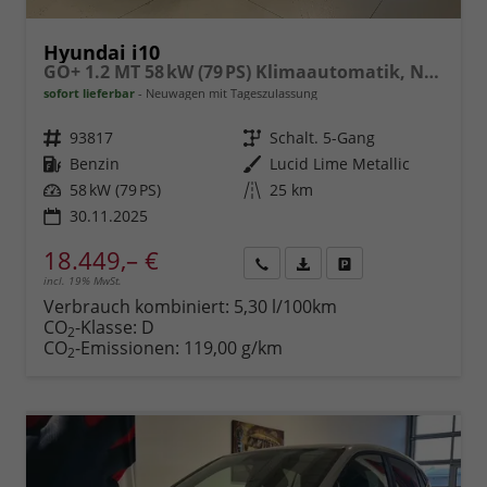
Hyundai i10
GO+ 1.2 MT 58 kW (79 PS) Klimaautomatik, Navigationssystem, Apple CarPlay & Android Auto, Sitzheizung, Lenkradheizung, Einparkhilfe hinten, Rückfahrkamera, Privacy Glass, 15" Leichtmetallfelgen, uvm.
sofort lieferbar
Neuwagen mit Tageszulassung
Fahrzeugnr.
93817
Getriebe
Schalt. 5-Gang
Kraftstoff
Benzin
Außenfarbe
Lucid Lime Metallic
Leistung
58 kW (79 PS)
Kilometerstand
25 km
30.11.2025
18.449,– €
incl. 19% MwSt.
Rückruf
PDF-
Fahrzeug
anfordern
Datei,
drucken,
Verbrauch kombiniert:
5,30 l/100km
Fahrzeugexposé
parken
CO
-Klasse:
D
2
drucken
oder
CO
-Emissionen:
119,00 g/km
2
vergleichen