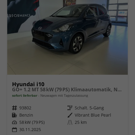
Hyundai i10
GO+ 1.2 MT 58 kW (79 PS) Klimaautomatik, Navigationssystem, Apple CarPlay & Android Auto, Sitzheizung, Lenkradheizung, Einparkhilfe hinten, Rückfahrkamera, Privacy Glass, 15" Leichtmetallfelgen, uvm.
sofort lieferbar
Neuwagen mit Tageszulassung
Fahrzeugnr.
93802
Getriebe
Schalt. 5-Gang
Kraftstoff
Benzin
Außenfarbe
Vibrant Blue Pearl
Leistung
58 kW (79 PS)
Kilometerstand
25 km
30.11.2025