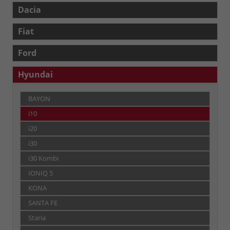
Dacia
Fiat
Ford
Hyundai
BAYON
i10
i20
i30
i30 Kombi
IONIQ 5
KONA
SANTA FE
Staria