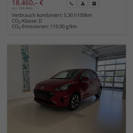
18.460,– €
incl. 19% MwSt.
Rückruf
PDF-
Fahrzeug
anfordern
Datei,
drucken,
Verbrauch kombiniert:
5,30 l/100km
Fahrzeugexposé
parken
CO
-Klasse:
D
2
drucken
oder
CO
-Emissionen:
119,00 g/km
2
vergleichen