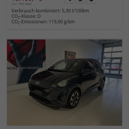
incl. 19% MwSt.
Rückruf
PDF-
Fahrzeug
anfordern
Datei,
drucken,
Verbrauch kombiniert:
5,30 l/100km
Fahrzeugexposé
parken
CO
-Klasse:
D
2
drucken
oder
CO
-Emissionen:
119,00 g/km
2
vergleichen