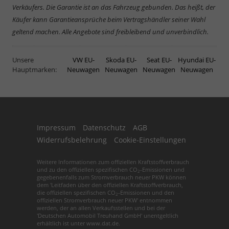
Verkäufers. Die Garantie ist an das Fahrzeug gebunden. Das heißt, der
Käufer kann Garantieansprüche beim Vertragshändler seiner Wahl
geltend machen. Alle Angebote sind freibleibend und unverbindlich.
Unsere
VW EU-
Skoda EU-
Seat EU-
Hyundai EU-
Hauptmarken:
Neuwagen
Neuwagen
Neuwagen
Neuwagen
Impressum
Datenschutz
AGB
Widerrufsbelehrung
Cookie-Einstellungen
Weitere Informationen zum offiziellen Kraftstoffverbrauch
und zu den offiziellen spezifischen CO
-Emissionen und
2
gegebenenfalls zum Stromverbrauch neuer PKW können
dem 'Leitfaden über den offiziellen Kraftstoffverbrauch,
die offiziellen spezifischen CO
-Emissionen und den
2
offiziellen Stromverbrauch neuer PKW' entnommen
werden, der an allen Verkaufsstellen und bei der
'Deutschen Automobil Treuhand GmbH' unentgeltlich
erhältlich ist unter www.dat.de.