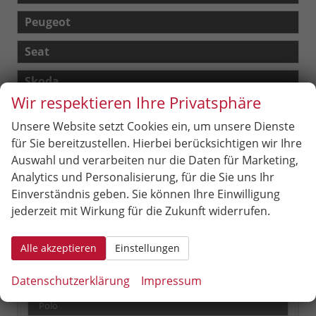
Peugeot
Seat
Skoda
Wir respektieren Ihre Privatsphäre
Suzuki
Unsere Website setzt Cookies ein, um unsere Dienste
Toyota
für Sie bereitzustellen. Hierbei berücksichtigen wir Ihre
Auswahl und verarbeiten nur die Daten für Marketing,
Volkswagen
Analytics und Personalisierung, für die Sie uns Ihr
Einverständnis geben. Sie können Ihre Einwilligung
Caddy
jederzeit mit Wirkung für die Zukunft widerrufen.
Caddy Maxi
Golf
Alle akzeptieren
Einstellungen
Golf Variant
Datenschutzerklärung
Impressum
ID. BUZZ
Polo