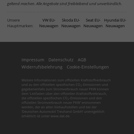
geltend machen. Alle Angebote sind freibleibend und unverbindlich.
Unsere
VW EU-
Skoda EU-
Seat EU-
Hyundai EU-
Hauptmarken:
Neuwagen
Neuwagen
Neuwagen
Neuwagen
Impressum
Datenschutz
AGB
Widerrufsbelehrung
Cookie-Einstellungen
Weitere Informationen zum offiziellen Kraftstoffverbrauch
und zu den offiziellen spezifischen CO
-Emissionen und
2
gegebenenfalls zum Stromverbrauch neuer PKW können
dem 'Leitfaden über den offiziellen Kraftstoffverbrauch,
die offiziellen spezifischen CO
-Emissionen und den
2
offiziellen Stromverbrauch neuer PKW' entnommen
werden, der an allen Verkaufsstellen und bei der
'Deutschen Automobil Treuhand GmbH' unentgeltlich
erhältlich ist unter www.dat.de.