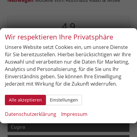
Neuwagen
Modelle vom Autohaus Raab & Miske
4,9
Wir respektieren Ihre Privatsphäre
Unsere Website setzt Cookies ein, um unsere Dienste
SEHR GUT
für Sie bereitzustellen. Hierbei berücksichtigen wir Ihre
209 Bewertungen
Auswahl und verarbeiten nur die Daten für Marketing,
Analytics und Personalisierung, für die Sie uns Ihr
Alle Bewertungen anzeigen >
Einverständnis geben. Sie können Ihre Einwilligung
jederzeit mit Wirkung für die Zukunft widerrufen.
Fahrzeugnr.
Alle akzeptieren
Einstellungen
Audi
Datenschutzerklärung
Impressum
Bentley
Cupra